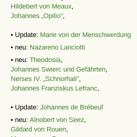
Hildebert von Meaux
,
Johannes „Opilio”
,
• Update:
Marie von der Menschwerdung
• neu:
Nazareno Lanciotti
• neu:
Theodosia
,
Johannes Swierc und Gefährten
,
Nerses IV. „Schnorhali”
,
Johannes Franziskus Lefranc
,
• Update:
Johannes de Brébeuf
• neu:
Alnobert von Seez
,
Gildard von Rouen
,