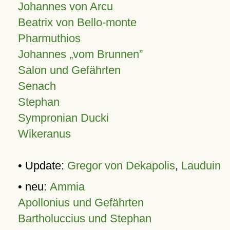
Johannes von Arcu
Beatrix von Bello-monte
Pharmuthios
Johannes
vom Brunnen
Salon und Gefährten
Senach
Stephan
Sympronian Ducki
Wikeranus
• Update:
Gregor von Dekapolis
,
Lauduin
• neu:
Ammia
Apollonius und Gefährten
Bartholuccius und Stephan