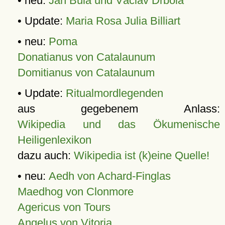
• neu:
Jan Bula und Václav Drbola
• Update:
Maria Rosa Julia Billiart
• neu:
Poma
Donatianus von Catalaunum
Domitianus von Catalaunum
• Update:
Ritualmordlegenden
aus gegebenem Anlass:
Wikipedia und das Ökumenische
Heiligenlexikon
dazu auch:
Wikipedia ist (k)eine Quelle!
• neu:
Aedh von Achard-Finglas
Maedhog von Clonmore
Agericus von Tours
Angelus von Vitoria