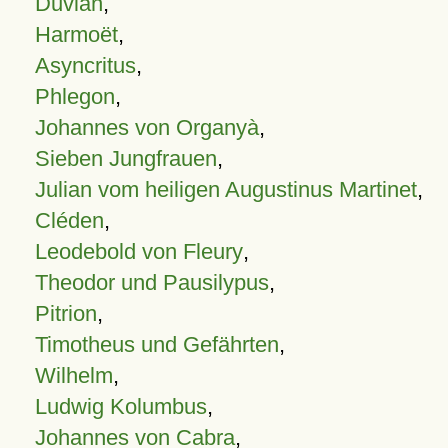
Duvian
,
Harmoët
,
Asyncritus
,
Phlegon
,
Johannes von Organyà
,
Sieben Jungfrauen
,
Julian vom heiligen Augustinus Martinet
,
Cléden
,
Leodebold von Fleury
,
Theodor und Pausilypus
,
Pitrion
,
Timotheus und Gefährten
,
Wilhelm
,
Ludwig Kolumbus
,
Johannes von Cabra
,