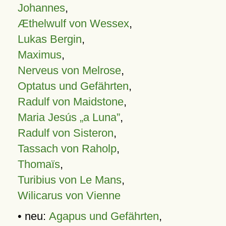
Johannes
,
Æthelwulf von Wessex
,
Lukas Bergin
,
Maximus
,
Nerveus von Melrose
,
Optatus und Gefährten
,
Radulf von Maidstone
,
Maria Jesús „a Luna”
,
Radulf von Sisteron
,
Tassach von Raholp
,
Thomaïs
,
Turibius von Le Mans
,
Wilicarus von Vienne
• neu:
Agapus und Gefährten
,