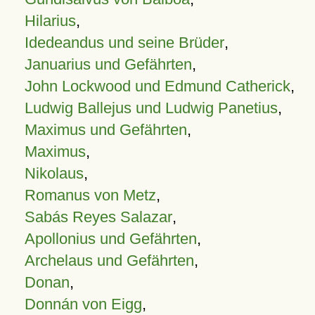
Hilarius
,
Idedeandus und seine Brüder
,
Januarius und Gefährten
,
John Lockwood und Edmund Catherick
,
Ludwig Ballejus und Ludwig Panetius
,
Maximus und Gefährten
,
Maximus
,
Nikolaus
,
Romanus von Metz
,
Sabás Reyes Salazar
,
Apollonius und Gefährten
,
Archelaus und Gefährten
,
Donan
,
Donnán von Eigg
,