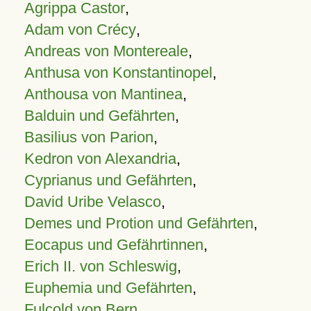
Agrippa Castor
,
Adam von Crécy
,
Andreas von Montereale
,
Anthusa von Konstantinopel
,
Anthousa von Mantinea
,
Balduin und Gefährten
,
Basilius von Parion
,
Kedron von Alexandria
,
Cyprianus und Gefährten
,
David Uribe Velasco
,
Demes und Protion und Gefährten
,
Eocapus und Gefährtinnen
,
Erich II. von Schleswig
,
Euphemia und Gefährten
,
Fulcold von Bern
,