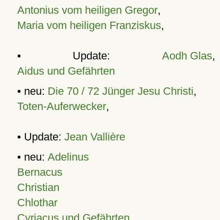
Antonius vom heiligen Gregor
,
Maria vom heiligen Franziskus
,
• Update:
Aodh Glas
,
Aidus und Gefährten
• neu:
Die 70 / 72 Jünger Jesu Christi
,
Toten-Auferwecker
,
• Update:
Jean Vallière
• neu:
Adelinus
Bernacus
Christian
Chlothar
Cyriacus und Gefährten