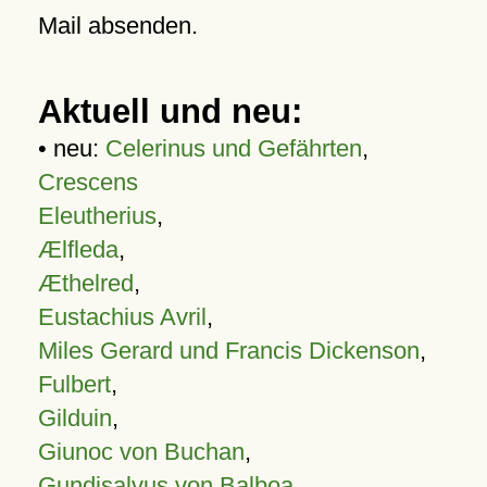
Mail absenden.
Aktuell und neu:
• neu:
Celerinus und Gefährten
,
Crescens
Eleutherius
,
Ælfleda
,
Æthelred
,
Eustachius Avril
,
Miles Gerard und Francis Dickenson
,
Fulbert
,
Gilduin
,
Giunoc von Buchan
,
Gundisalvus von Balboa
,