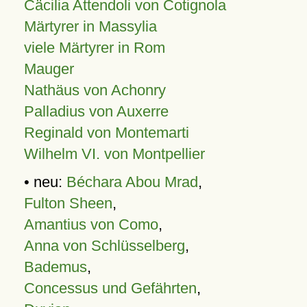
Cäcilia Attendoli von Cotignola
Märtyrer in Massylia
viele Märtyrer in Rom
Mauger
Nathäus von Achonry
Palladius von Auxerre
Reginald von Montemarti
Wilhelm VI. von Montpellier
• neu:
Béchara Abou Mrad
,
Fulton Sheen
,
Amantius von Como
,
Anna von Schlüsselberg
,
Bademus
,
Concessus und Gefährten
,