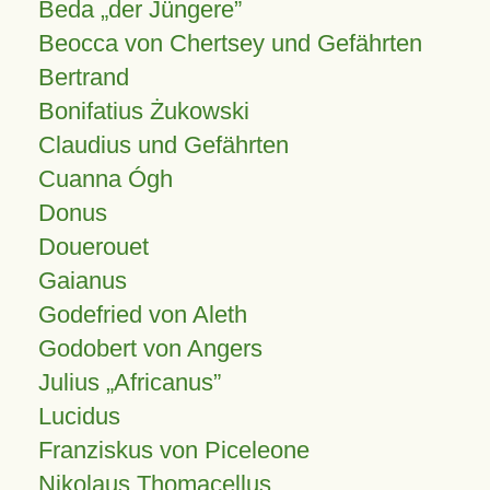
Beda „der Jüngere”
Beocca von Chertsey und Gefährten
Bertrand
Bonifatius Żukowski
Claudius und Gefährten
Cuanna Ógh
Donus
Douerouet
Gaianus
Godefried von Aleth
Godobert von Angers
Julius
Africanus
Lucidus
Franziskus von Piceleone
Nikolaus Thomacellus