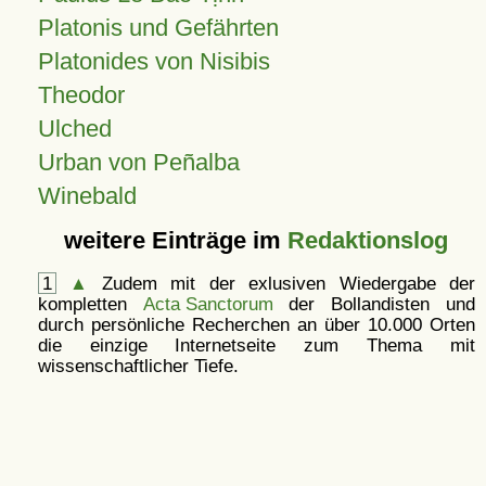
Platonis und Gefährten
Platonides von Nisibis
Theodor
Ulched
Urban von Peñalba
Winebald
weitere Einträge im
Redaktionslog
1
▲
Zudem mit der exlusiven Wiedergabe der
kompletten
Acta Sanctorum
der Bollandisten und
durch persönliche Recherchen an über 10.000 Orten
die einzige Internetseite zum Thema mit
wissenschaftlicher Tiefe.