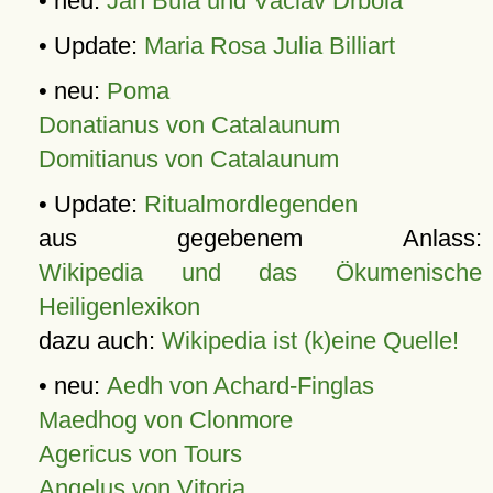
• neu:
Jan Bula und Václav Drbola
• Update:
Maria Rosa Julia Billiart
• neu:
Poma
Donatianus von Catalaunum
Domitianus von Catalaunum
• Update:
Ritualmordlegenden
aus gegebenem Anlass:
Wikipedia und das Ökumenische
Heiligenlexikon
dazu auch:
Wikipedia ist (k)eine Quelle!
• neu:
Aedh von Achard-Finglas
Maedhog von Clonmore
Agericus von Tours
Angelus von Vitoria