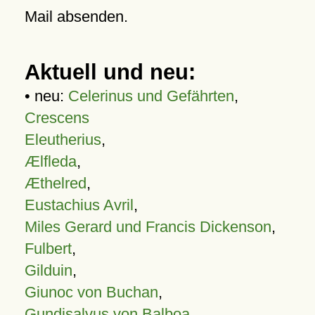
Mail absenden.
Aktuell und neu:
• neu:
Celerinus und Gefährten
,
Crescens
Eleutherius
,
Ælfleda
,
Æthelred
,
Eustachius Avril
,
Miles Gerard und Francis Dickenson
,
Fulbert
,
Gilduin
,
Giunoc von Buchan
,
Gundisalvus von Balboa
,