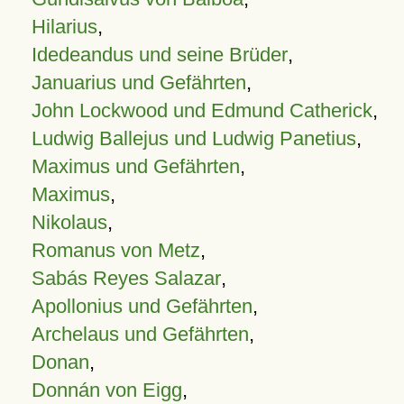
Hilarius
,
Idedeandus und seine Brüder
,
Januarius und Gefährten
,
John Lockwood und Edmund Catherick
,
Ludwig Ballejus und Ludwig Panetius
,
Maximus und Gefährten
,
Maximus
,
Nikolaus
,
Romanus von Metz
,
Sabás Reyes Salazar
,
Apollonius und Gefährten
,
Archelaus und Gefährten
,
Donan
,
Donnán von Eigg
,