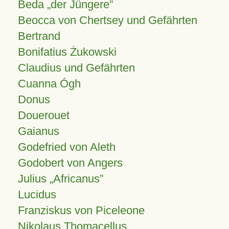
Beda „der Jüngere”
Beocca von Chertsey und Gefährten
Bertrand
Bonifatius Żukowski
Claudius und Gefährten
Cuanna Ógh
Donus
Douerouet
Gaianus
Godefried von Aleth
Godobert von Angers
Julius
Africanus
Lucidus
Franziskus von Piceleone
Nikolaus Thomacellus