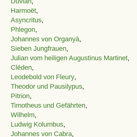
Duvian
,
Harmoët
,
Asyncritus
,
Phlegon
,
Johannes von Organyà
,
Sieben Jungfrauen
,
Julian vom heiligen Augustinus Martinet
,
Cléden
,
Leodebold von Fleury
,
Theodor und Pausilypus
,
Pitrion
,
Timotheus und Gefährten
,
Wilhelm
,
Ludwig Kolumbus
,
Johannes von Cabra
,