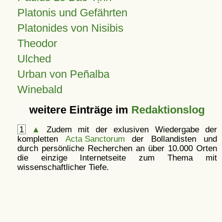
Platonis und Gefährten
Platonides von Nisibis
Theodor
Ulched
Urban von Peñalba
Winebald
weitere Einträge im
Redaktionslog
1
▲
Zudem mit der exlusiven Wiedergabe der
kompletten
Acta Sanctorum
der Bollandisten und
durch persönliche Recherchen an über 10.000 Orten
die einzige Internetseite zum Thema mit
wissenschaftlicher Tiefe.