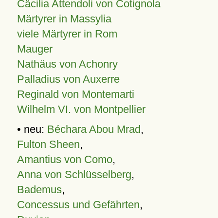
Cäcilia Attendoli von Cotignola
Märtyrer in Massylia
viele Märtyrer in Rom
Mauger
Nathäus von Achonry
Palladius von Auxerre
Reginald von Montemarti
Wilhelm VI. von Montpellier
• neu:
Béchara Abou Mrad
,
Fulton Sheen
,
Amantius von Como
,
Anna von Schlüsselberg
,
Bademus
,
Concessus und Gefährten
,