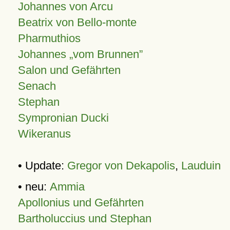
Johannes von Arcu
Beatrix von Bello-monte
Pharmuthios
Johannes
vom Brunnen
Salon und Gefährten
Senach
Stephan
Sympronian Ducki
Wikeranus
• Update:
Gregor von Dekapolis
,
Lauduin
• neu:
Ammia
Apollonius und Gefährten
Bartholuccius und Stephan