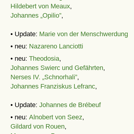
Hildebert von Meaux
,
Johannes „Opilio”
,
• Update:
Marie von der Menschwerdung
• neu:
Nazareno Lanciotti
• neu:
Theodosia
,
Johannes Swierc und Gefährten
,
Nerses IV. „Schnorhali”
,
Johannes Franziskus Lefranc
,
• Update:
Johannes de Brébeuf
• neu:
Alnobert von Seez
,
Gildard von Rouen
,