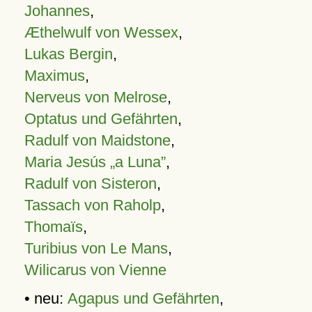
Johannes
,
Æthelwulf von Wessex
,
Lukas Bergin
,
Maximus
,
Nerveus von Melrose
,
Optatus und Gefährten
,
Radulf von Maidstone
,
Maria Jesús „a Luna”
,
Radulf von Sisteron
,
Tassach von Raholp
,
Thomaïs
,
Turibius von Le Mans
,
Wilicarus von Vienne
• neu:
Agapus und Gefährten
,