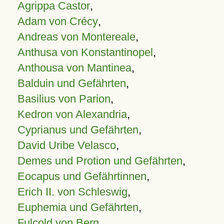
Agrippa Castor
,
Adam von Crécy
,
Andreas von Montereale
,
Anthusa von Konstantinopel
,
Anthousa von Mantinea
,
Balduin und Gefährten
,
Basilius von Parion
,
Kedron von Alexandria
,
Cyprianus und Gefährten
,
David Uribe Velasco
,
Demes und Protion und Gefährten
,
Eocapus und Gefährtinnen
,
Erich II. von Schleswig
,
Euphemia und Gefährten
,
Fulcold von Bern
,