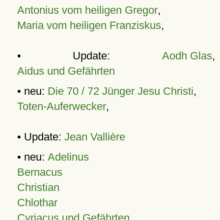
Antonius vom heiligen Gregor
,
Maria vom heiligen Franziskus
,
• Update:
Aodh Glas
,
Aidus und Gefährten
• neu:
Die 70 / 72 Jünger Jesu Christi
,
Toten-Auferwecker
,
• Update:
Jean Vallière
• neu:
Adelinus
Bernacus
Christian
Chlothar
Cyriacus und Gefährten