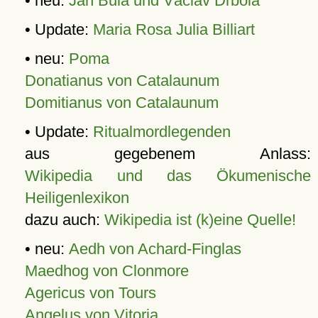
• neu:
Jan Bula und Václav Drbola
• Update:
Maria Rosa Julia Billiart
• neu:
Poma
Donatianus von Catalaunum
Domitianus von Catalaunum
• Update:
Ritualmordlegenden
aus gegebenem Anlass:
Wikipedia und das Ökumenische
Heiligenlexikon
dazu auch:
Wikipedia ist (k)eine Quelle!
• neu:
Aedh von Achard-Finglas
Maedhog von Clonmore
Agericus von Tours
Angelus von Vitoria