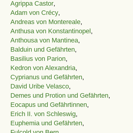
Agrippa Castor
,
Adam von Crécy
,
Andreas von Montereale
,
Anthusa von Konstantinopel
,
Anthousa von Mantinea
,
Balduin und Gefährten
,
Basilius von Parion
,
Kedron von Alexandria
,
Cyprianus und Gefährten
,
David Uribe Velasco
,
Demes und Protion und Gefährten
,
Eocapus und Gefährtinnen
,
Erich II. von Schleswig
,
Euphemia und Gefährten
,
Fulcold von Bern
,