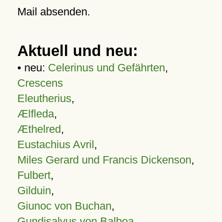
Mail absenden.
Aktuell und neu:
• neu:
Celerinus und Gefährten
,
Crescens
Eleutherius
,
Ælfleda
,
Æthelred
,
Eustachius Avril
,
Miles Gerard und Francis Dickenson
,
Fulbert
,
Gilduin
,
Giunoc von Buchan
,
Gundisalvus von Balboa
,