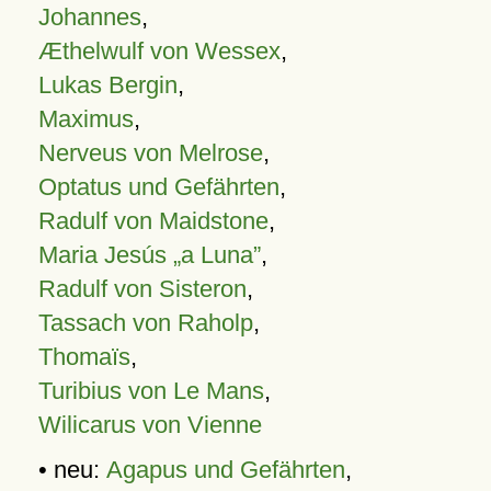
Johannes
,
Æthelwulf von Wessex
,
Lukas Bergin
,
Maximus
,
Nerveus von Melrose
,
Optatus und Gefährten
,
Radulf von Maidstone
,
Maria Jesús „a Luna”
,
Radulf von Sisteron
,
Tassach von Raholp
,
Thomaïs
,
Turibius von Le Mans
,
Wilicarus von Vienne
• neu:
Agapus und Gefährten
,