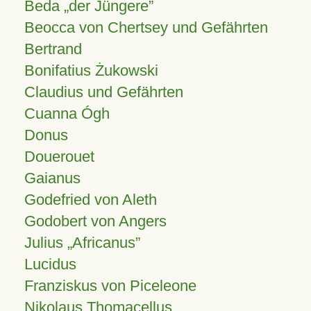
Beda „der Jüngere”
Beocca von Chertsey und Gefährten
Bertrand
Bonifatius Żukowski
Claudius und Gefährten
Cuanna Ógh
Donus
Douerouet
Gaianus
Godefried von Aleth
Godobert von Angers
Julius
Africanus
Lucidus
Franziskus von Piceleone
Nikolaus Thomacellus