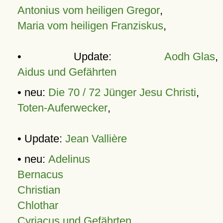
Antonius vom heiligen Gregor
,
Maria vom heiligen Franziskus
,
• Update:
Aodh Glas
,
Aidus und Gefährten
• neu:
Die 70 / 72 Jünger Jesu Christi
,
Toten-Auferwecker
,
• Update:
Jean Vallière
• neu:
Adelinus
Bernacus
Christian
Chlothar
Cyriacus und Gefährten