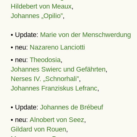
Hildebert von Meaux
,
Johannes „Opilio”
,
• Update:
Marie von der Menschwerdung
• neu:
Nazareno Lanciotti
• neu:
Theodosia
,
Johannes Swierc und Gefährten
,
Nerses IV. „Schnorhali”
,
Johannes Franziskus Lefranc
,
• Update:
Johannes de Brébeuf
• neu:
Alnobert von Seez
,
Gildard von Rouen
,