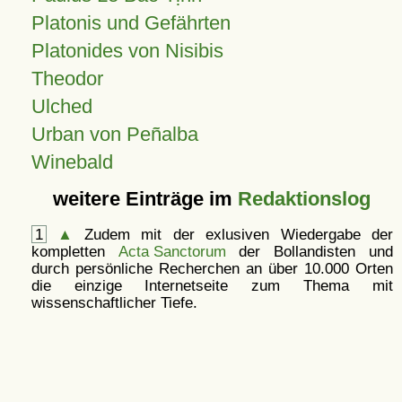
Platonis und Gefährten
Platonides von Nisibis
Theodor
Ulched
Urban von Peñalba
Winebald
weitere Einträge im
Redaktionslog
1
▲
Zudem mit der exlusiven Wiedergabe der
kompletten
Acta Sanctorum
der Bollandisten und
durch persönliche Recherchen an über 10.000 Orten
die einzige Internetseite zum Thema mit
wissenschaftlicher Tiefe.