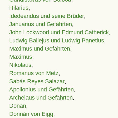
Hilarius
,
Idedeandus und seine Brüder
,
Januarius und Gefährten
,
John Lockwood und Edmund Catherick
,
Ludwig Ballejus und Ludwig Panetius
,
Maximus und Gefährten
,
Maximus
,
Nikolaus
,
Romanus von Metz
,
Sabás Reyes Salazar
,
Apollonius und Gefährten
,
Archelaus und Gefährten
,
Donan
,
Donnán von Eigg
,