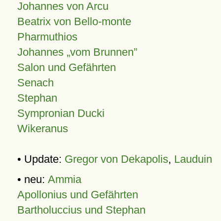
Johannes von Arcu
Beatrix von Bello-monte
Pharmuthios
Johannes
vom Brunnen
Salon und Gefährten
Senach
Stephan
Sympronian Ducki
Wikeranus
• Update:
Gregor von Dekapolis
,
Lauduin
• neu:
Ammia
Apollonius und Gefährten
Bartholuccius und Stephan