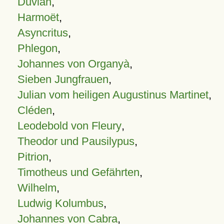
Duvian
,
Harmoët
,
Asyncritus
,
Phlegon
,
Johannes von Organyà
,
Sieben Jungfrauen
,
Julian vom heiligen Augustinus Martinet
,
Cléden
,
Leodebold von Fleury
,
Theodor und Pausilypus
,
Pitrion
,
Timotheus und Gefährten
,
Wilhelm
,
Ludwig Kolumbus
,
Johannes von Cabra
,