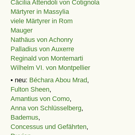
Cäcilia Attendoli von Cotignola
Märtyrer in Massylia
viele Märtyrer in Rom
Mauger
Nathäus von Achonry
Palladius von Auxerre
Reginald von Montemarti
Wilhelm VI. von Montpellier
• neu:
Béchara Abou Mrad
,
Fulton Sheen
,
Amantius von Como
,
Anna von Schlüsselberg
,
Bademus
,
Concessus und Gefährten
,