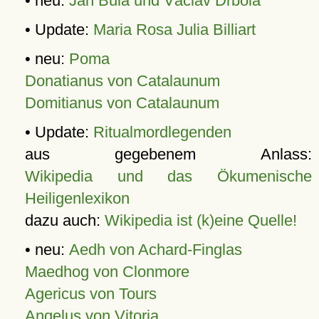
• neu:
Jan Bula und Václav Drbola
• Update:
Maria Rosa Julia Billiart
• neu:
Poma
Donatianus von Catalaunum
Domitianus von Catalaunum
• Update:
Ritualmordlegenden
aus gegebenem Anlass:
Wikipedia und das Ökumenische
Heiligenlexikon
dazu auch:
Wikipedia ist (k)eine Quelle!
• neu:
Aedh von Achard-Finglas
Maedhog von Clonmore
Agericus von Tours
Angelus von Vitoria