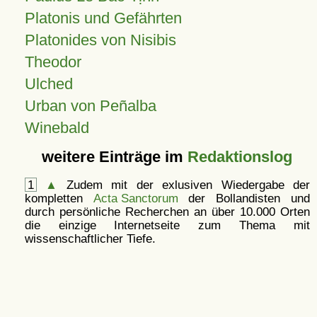
Platonis und Gefährten
Platonides von Nisibis
Theodor
Ulched
Urban von Peñalba
Winebald
weitere Einträge im
Redaktionslog
1
▲
Zudem mit der exlusiven Wiedergabe der
kompletten
Acta Sanctorum
der Bollandisten und
durch persönliche Recherchen an über 10.000 Orten
die einzige Internetseite zum Thema mit
wissenschaftlicher Tiefe.