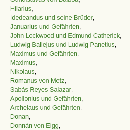
Hilarius
,
Idedeandus und seine Brüder
,
Januarius und Gefährten
,
John Lockwood und Edmund Catherick
,
Ludwig Ballejus und Ludwig Panetius
,
Maximus und Gefährten
,
Maximus
,
Nikolaus
,
Romanus von Metz
,
Sabás Reyes Salazar
,
Apollonius und Gefährten
,
Archelaus und Gefährten
,
Donan
,
Donnán von Eigg
,