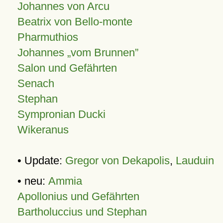
Johannes von Arcu
Beatrix von Bello-monte
Pharmuthios
Johannes
vom Brunnen
Salon und Gefährten
Senach
Stephan
Sympronian Ducki
Wikeranus
• Update:
Gregor von Dekapolis
,
Lauduin
• neu:
Ammia
Apollonius und Gefährten
Bartholuccius und Stephan