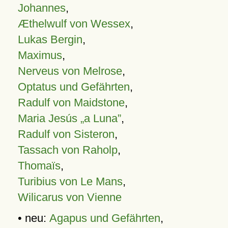
Johannes
,
Æthelwulf von Wessex
,
Lukas Bergin
,
Maximus
,
Nerveus von Melrose
,
Optatus und Gefährten
,
Radulf von Maidstone
,
Maria Jesús „a Luna”
,
Radulf von Sisteron
,
Tassach von Raholp
,
Thomaïs
,
Turibius von Le Mans
,
Wilicarus von Vienne
• neu:
Agapus und Gefährten
,