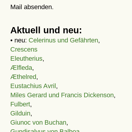
Mail absenden.
Aktuell und neu:
• neu:
Celerinus und Gefährten
,
Crescens
Eleutherius
,
Ælfleda
,
Æthelred
,
Eustachius Avril
,
Miles Gerard und Francis Dickenson
,
Fulbert
,
Gilduin
,
Giunoc von Buchan
,
Gundisalvus von Balboa
,