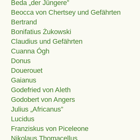
Beda „der Jüngere”
Beocca von Chertsey und Gefährten
Bertrand
Bonifatius Żukowski
Claudius und Gefährten
Cuanna Ógh
Donus
Douerouet
Gaianus
Godefried von Aleth
Godobert von Angers
Julius
Africanus
Lucidus
Franziskus von Piceleone
Nikolaus Thomacellus