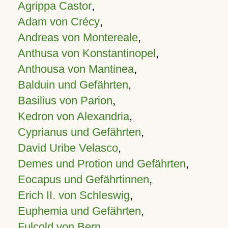
Agrippa Castor
,
Adam von Crécy
,
Andreas von Montereale
,
Anthusa von Konstantinopel
,
Anthousa von Mantinea
,
Balduin und Gefährten
,
Basilius von Parion
,
Kedron von Alexandria
,
Cyprianus und Gefährten
,
David Uribe Velasco
,
Demes und Protion und Gefährten
,
Eocapus und Gefährtinnen
,
Erich II. von Schleswig
,
Euphemia und Gefährten
,
Fulcold von Bern
,