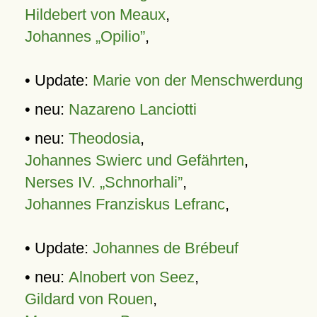
Hildebert von Meaux
,
Johannes „Opilio”
,
• Update:
Marie von der Menschwerdung
• neu:
Nazareno Lanciotti
• neu:
Theodosia
,
Johannes Swierc und Gefährten
,
Nerses IV. „Schnorhali”
,
Johannes Franziskus Lefranc
,
• Update:
Johannes de Brébeuf
• neu:
Alnobert von Seez
,
Gildard von Rouen
,