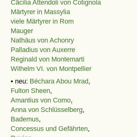
Cäcilia Attendoli von Cotignola
Märtyrer in Massylia
viele Märtyrer in Rom
Mauger
Nathäus von Achonry
Palladius von Auxerre
Reginald von Montemarti
Wilhelm VI. von Montpellier
• neu:
Béchara Abou Mrad
,
Fulton Sheen
,
Amantius von Como
,
Anna von Schlüsselberg
,
Bademus
,
Concessus und Gefährten
,