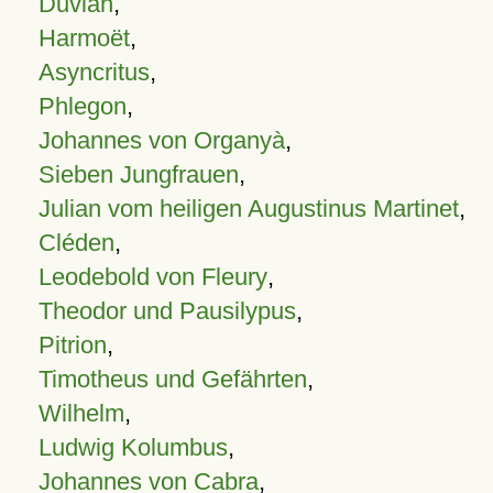
Duvian
,
Harmoët
,
Asyncritus
,
Phlegon
,
Johannes von Organyà
,
Sieben Jungfrauen
,
Julian vom heiligen Augustinus Martinet
,
Cléden
,
Leodebold von Fleury
,
Theodor und Pausilypus
,
Pitrion
,
Timotheus und Gefährten
,
Wilhelm
,
Ludwig Kolumbus
,
Johannes von Cabra
,