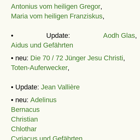
Antonius vom heiligen Gregor
,
Maria vom heiligen Franziskus
,
• Update:
Aodh Glas
,
Aidus und Gefährten
• neu:
Die 70 / 72 Jünger Jesu Christi
,
Toten-Auferwecker
,
• Update:
Jean Vallière
• neu:
Adelinus
Bernacus
Christian
Chlothar
Cyriacus und Gefährten