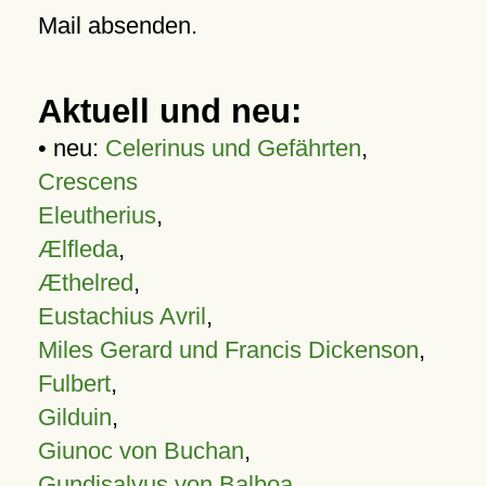
Mail absenden.
Aktuell und neu:
• neu:
Celerinus und Gefährten
,
Crescens
Eleutherius
,
Ælfleda
,
Æthelred
,
Eustachius Avril
,
Miles Gerard und Francis Dickenson
,
Fulbert
,
Gilduin
,
Giunoc von Buchan
,
Gundisalvus von Balboa
,