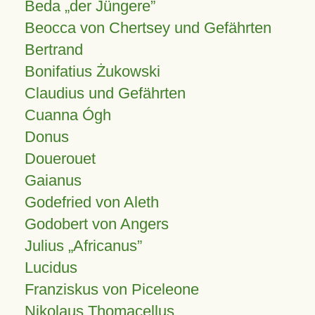
Beda „der Jüngere”
Beocca von Chertsey und Gefährten
Bertrand
Bonifatius Żukowski
Claudius und Gefährten
Cuanna Ógh
Donus
Douerouet
Gaianus
Godefried von Aleth
Godobert von Angers
Julius
Africanus
Lucidus
Franziskus von Piceleone
Nikolaus Thomacellus