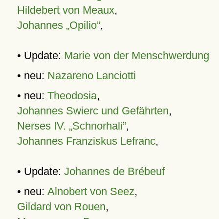
Hildebert von Meaux
,
Johannes „Opilio”
,
• Update:
Marie von der Menschwerdung
• neu:
Nazareno Lanciotti
• neu:
Theodosia
,
Johannes Swierc und Gefährten
,
Nerses IV. „Schnorhali”
,
Johannes Franziskus Lefranc
,
• Update:
Johannes de Brébeuf
• neu:
Alnobert von Seez
,
Gildard von Rouen
,