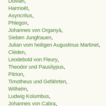
Duvian
,
Harmoët
,
Asyncritus
,
Phlegon
,
Johannes von Organyà
,
Sieben Jungfrauen
,
Julian vom heiligen Augustinus Martinet
,
Cléden
,
Leodebold von Fleury
,
Theodor und Pausilypus
,
Pitrion
,
Timotheus und Gefährten
,
Wilhelm
,
Ludwig Kolumbus
,
Johannes von Cabra
,