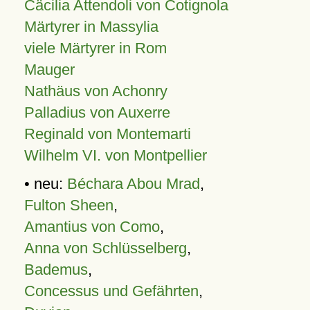
Cäcilia Attendoli von Cotignola
Märtyrer in Massylia
viele Märtyrer in Rom
Mauger
Nathäus von Achonry
Palladius von Auxerre
Reginald von Montemarti
Wilhelm VI. von Montpellier
• neu:
Béchara Abou Mrad
,
Fulton Sheen
,
Amantius von Como
,
Anna von Schlüsselberg
,
Bademus
,
Concessus und Gefährten
,