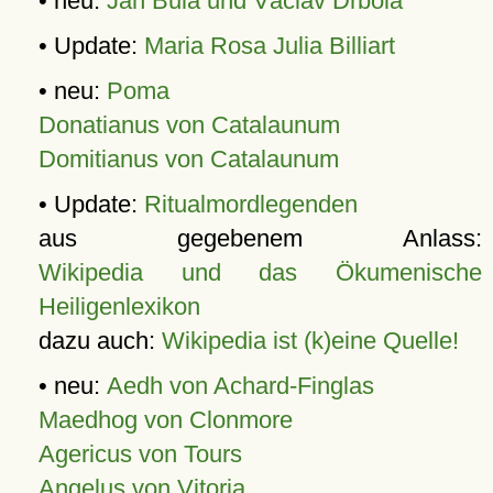
• neu:
Jan Bula und Václav Drbola
• Update:
Maria Rosa Julia Billiart
• neu:
Poma
Donatianus von Catalaunum
Domitianus von Catalaunum
• Update:
Ritualmordlegenden
aus gegebenem Anlass:
Wikipedia und das Ökumenische
Heiligenlexikon
dazu auch:
Wikipedia ist (k)eine Quelle!
• neu:
Aedh von Achard-Finglas
Maedhog von Clonmore
Agericus von Tours
Angelus von Vitoria