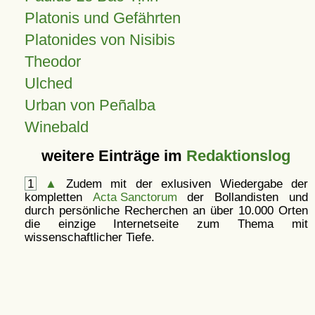
Platonis und Gefährten
Platonides von Nisibis
Theodor
Ulched
Urban von Peñalba
Winebald
weitere Einträge im
Redaktionslog
1
▲
Zudem mit der exlusiven Wiedergabe der
kompletten
Acta Sanctorum
der Bollandisten und
durch persönliche Recherchen an über 10.000 Orten
die einzige Internetseite zum Thema mit
wissenschaftlicher Tiefe.