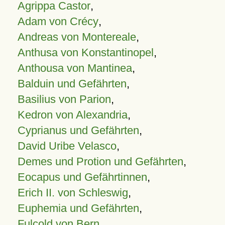
Agrippa Castor
,
Adam von Crécy
,
Andreas von Montereale
,
Anthusa von Konstantinopel
,
Anthousa von Mantinea
,
Balduin und Gefährten
,
Basilius von Parion
,
Kedron von Alexandria
,
Cyprianus und Gefährten
,
David Uribe Velasco
,
Demes und Protion und Gefährten
,
Eocapus und Gefährtinnen
,
Erich II. von Schleswig
,
Euphemia und Gefährten
,
Fulcold von Bern
,