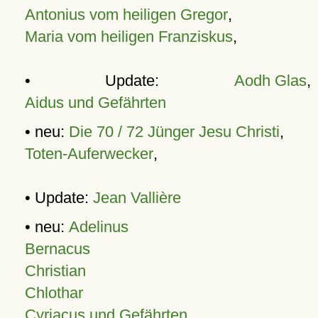
Antonius vom heiligen Gregor
,
Maria vom heiligen Franziskus
,
• Update:
Aodh Glas
,
Aidus und Gefährten
• neu:
Die 70 / 72 Jünger Jesu Christi
,
Toten-Auferwecker
,
• Update:
Jean Vallière
• neu:
Adelinus
Bernacus
Christian
Chlothar
Cyriacus und Gefährten