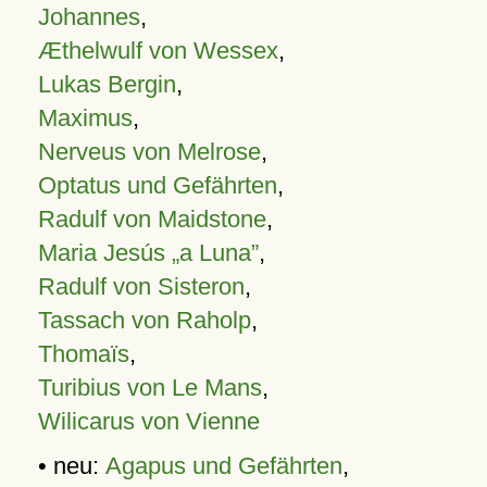
Johannes
,
Æthelwulf von Wessex
,
Lukas Bergin
,
Maximus
,
Nerveus von Melrose
,
Optatus und Gefährten
,
Radulf von Maidstone
,
Maria Jesús „a Luna”
,
Radulf von Sisteron
,
Tassach von Raholp
,
Thomaïs
,
Turibius von Le Mans
,
Wilicarus von Vienne
• neu:
Agapus und Gefährten
,