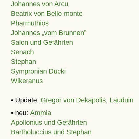
Johannes von Arcu
Beatrix von Bello-monte
Pharmuthios
Johannes
vom Brunnen
Salon und Gefährten
Senach
Stephan
Sympronian Ducki
Wikeranus
• Update:
Gregor von Dekapolis
,
Lauduin
• neu:
Ammia
Apollonius und Gefährten
Bartholuccius und Stephan