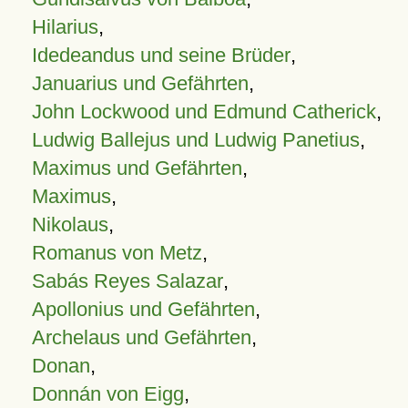
Hilarius
,
Idedeandus und seine Brüder
,
Januarius und Gefährten
,
John Lockwood und Edmund Catherick
,
Ludwig Ballejus und Ludwig Panetius
,
Maximus und Gefährten
,
Maximus
,
Nikolaus
,
Romanus von Metz
,
Sabás Reyes Salazar
,
Apollonius und Gefährten
,
Archelaus und Gefährten
,
Donan
,
Donnán von Eigg
,