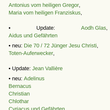
Antonius vom heiligen Gregor
,
Maria vom heiligen Franziskus
,
• Update:
Aodh Glas
,
Aidus und Gefährten
• neu:
Die 70 / 72 Jünger Jesu Christi
,
Toten-Auferwecker
,
• Update:
Jean Vallière
• neu:
Adelinus
Bernacus
Christian
Chlothar
Cyriacus und Gefährten