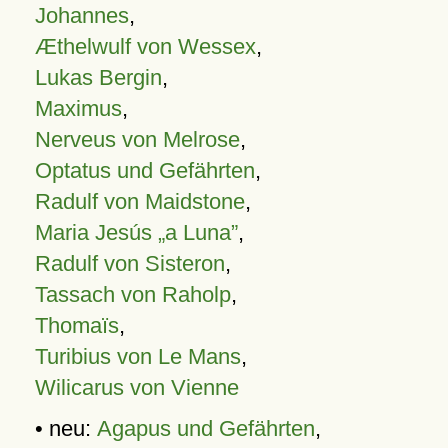
Johannes
,
Æthelwulf von Wessex
,
Lukas Bergin
,
Maximus
,
Nerveus von Melrose
,
Optatus und Gefährten
,
Radulf von Maidstone
,
Maria Jesús „a Luna”
,
Radulf von Sisteron
,
Tassach von Raholp
,
Thomaïs
,
Turibius von Le Mans
,
Wilicarus von Vienne
• neu:
Agapus und Gefährten
,