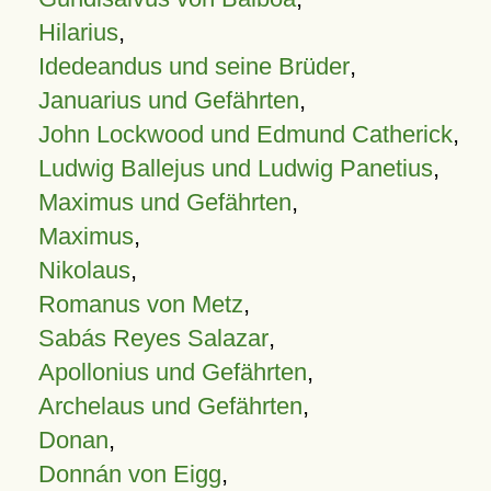
Hilarius
,
Idedeandus und seine Brüder
,
Januarius und Gefährten
,
John Lockwood und Edmund Catherick
,
Ludwig Ballejus und Ludwig Panetius
,
Maximus und Gefährten
,
Maximus
,
Nikolaus
,
Romanus von Metz
,
Sabás Reyes Salazar
,
Apollonius und Gefährten
,
Archelaus und Gefährten
,
Donan
,
Donnán von Eigg
,