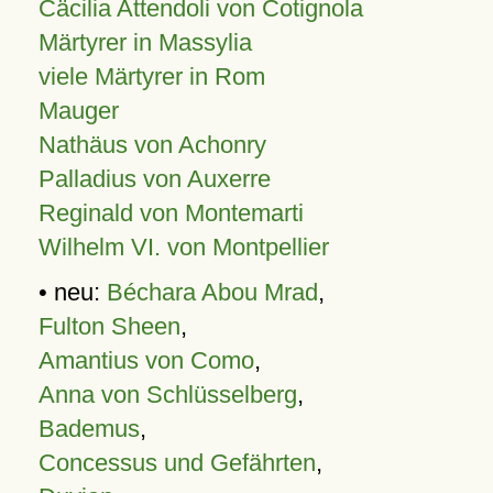
Cäcilia Attendoli von Cotignola
Märtyrer in Massylia
viele Märtyrer in Rom
Mauger
Nathäus von Achonry
Palladius von Auxerre
Reginald von Montemarti
Wilhelm VI. von Montpellier
• neu:
Béchara Abou Mrad
,
Fulton Sheen
,
Amantius von Como
,
Anna von Schlüsselberg
,
Bademus
,
Concessus und Gefährten
,