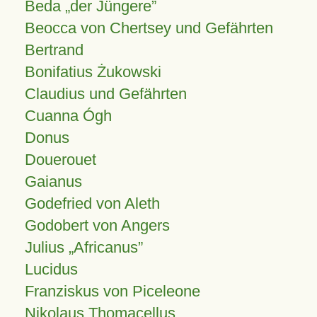
Beda „der Jüngere”
Beocca von Chertsey und Gefährten
Bertrand
Bonifatius Żukowski
Claudius und Gefährten
Cuanna Ógh
Donus
Douerouet
Gaianus
Godefried von Aleth
Godobert von Angers
Julius
Africanus
Lucidus
Franziskus von Piceleone
Nikolaus Thomacellus