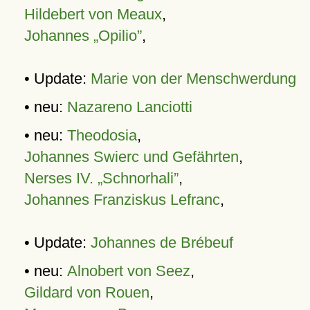
Hildebert von Meaux
,
Johannes „Opilio”
,
• Update:
Marie von der Menschwerdung
• neu:
Nazareno Lanciotti
• neu:
Theodosia
,
Johannes Swierc und Gefährten
,
Nerses IV. „Schnorhali”
,
Johannes Franziskus Lefranc
,
• Update:
Johannes de Brébeuf
• neu:
Alnobert von Seez
,
Gildard von Rouen
,