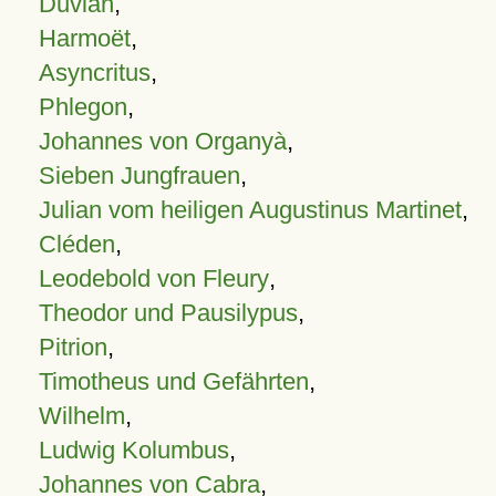
Duvian
,
Harmoët
,
Asyncritus
,
Phlegon
,
Johannes von Organyà
,
Sieben Jungfrauen
,
Julian vom heiligen Augustinus Martinet
,
Cléden
,
Leodebold von Fleury
,
Theodor und Pausilypus
,
Pitrion
,
Timotheus und Gefährten
,
Wilhelm
,
Ludwig Kolumbus
,
Johannes von Cabra
,