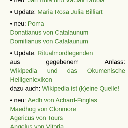
• neu:
Jan Bula und Václav Drbola
• Update:
Maria Rosa Julia Billiart
• neu:
Poma
Donatianus von Catalaunum
Domitianus von Catalaunum
• Update:
Ritualmordlegenden
aus gegebenem Anlass:
Wikipedia und das Ökumenische
Heiligenlexikon
dazu auch:
Wikipedia ist (k)eine Quelle!
• neu:
Aedh von Achard-Finglas
Maedhog von Clonmore
Agericus von Tours
Angelus von Vitoria