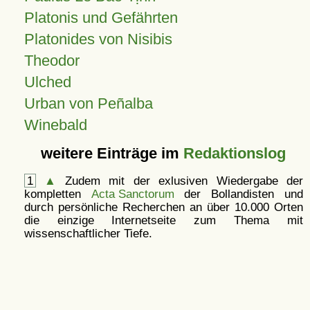
Platonis und Gefährten
Platonides von Nisibis
Theodor
Ulched
Urban von Peñalba
Winebald
weitere Einträge im
Redaktionslog
1
▲
Zudem mit der exlusiven Wiedergabe der
kompletten
Acta Sanctorum
der Bollandisten und
durch persönliche Recherchen an über 10.000 Orten
die einzige Internetseite zum Thema mit
wissenschaftlicher Tiefe.