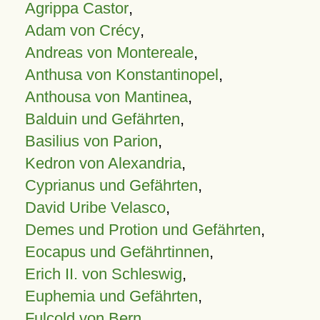
Agrippa Castor
,
Adam von Crécy
,
Andreas von Montereale
,
Anthusa von Konstantinopel
,
Anthousa von Mantinea
,
Balduin und Gefährten
,
Basilius von Parion
,
Kedron von Alexandria
,
Cyprianus und Gefährten
,
David Uribe Velasco
,
Demes und Protion und Gefährten
,
Eocapus und Gefährtinnen
,
Erich II. von Schleswig
,
Euphemia und Gefährten
,
Fulcold von Bern
,