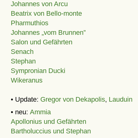
Johannes von Arcu
Beatrix von Bello-monte
Pharmuthios
Johannes
vom Brunnen
Salon und Gefährten
Senach
Stephan
Sympronian Ducki
Wikeranus
• Update:
Gregor von Dekapolis
,
Lauduin
• neu:
Ammia
Apollonius und Gefährten
Bartholuccius und Stephan