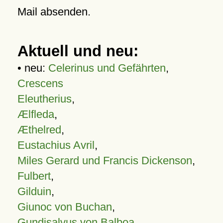
Mail absenden.
Aktuell und neu:
• neu:
Celerinus und Gefährten
,
Crescens
Eleutherius
,
Ælfleda
,
Æthelred
,
Eustachius Avril
,
Miles Gerard und Francis Dickenson
,
Fulbert
,
Gilduin
,
Giunoc von Buchan
,
Gundisalvus von Balboa
,