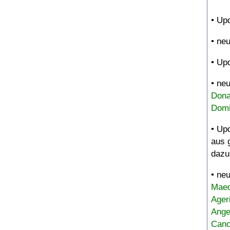
• Up
• ne
• Up
• ne
Dona
Domi
• Up
aus 
dazu
• ne
Maed
Ager
Ange
Canc