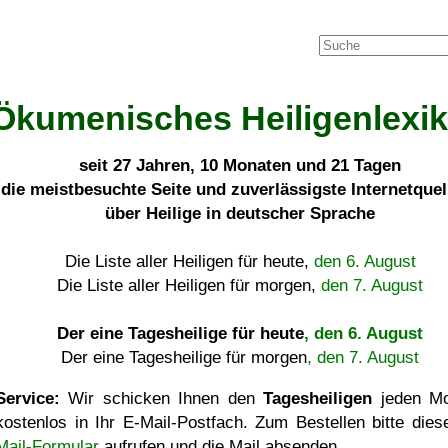
Ökumenisches Heiligenlexi
seit
27 Jahren, 10 Monaten und 21 Tagen
die meistbesuchte Seite und zuverlässigste Internetque
über Heilige in deutscher Sprache
Die Liste aller Heiligen für heute,
den 6. August
Die Liste aller Heiligen für morgen,
den 7. August
Der eine Tagesheilige für heute
, den 6. August
Der eine Tagesheilige für morgen
, den 7. August
Service:
Wir schicken Ihnen den
Tagesheiligen
jeden Mo
kostenlos in Ihr E-Mail-Postfach. Zum Bestellen bitte die
Mail-Formular
aufrufen und die Mail absenden.