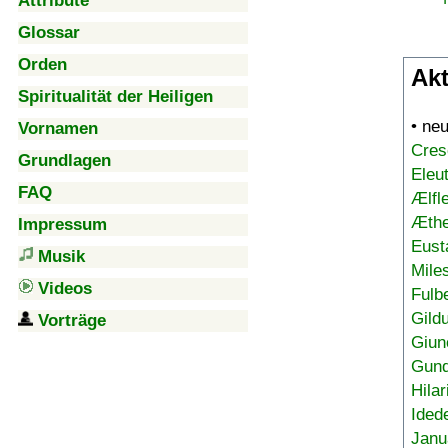
Attribute
Glossar
Orden
Akt
Spiritualität der Heiligen
• ne
Vornamen
Cres
Grundlagen
Eleu
FAQ
Ælfl
Æthe
Impressum
Eust
Musik
Mile
Videos
Fulb
Gild
Vorträge
Giun
Gund
Hilar
Ided
Janu