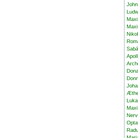
John
Ludw
Maxi
Max
Niko
Roma
Sabá
Apol
Arch
Don
Donn
Joha
Æthe
Luka
Max
Nerv
Opta
Radu
Mari