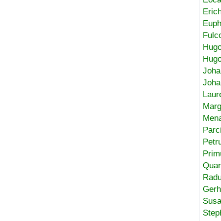
Eric
Euph
Fulc
Hug
Hugo
Joha
Joha
Laur
Marg
Mena
Parc
Petr
Prim
Quar
Radu
Gerh
Sus
Step