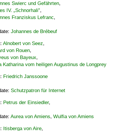
nnes Swierc und Gefährten
,
es IV. „Schnorhali”
,
nnes Franziskus Lefranc
,
date:
Johannes de Brébeuf
u:
Alnobert von Seez
,
ard von Rouen
,
eus von Bayeux
,
a Katharina vom heiligen Augustinus de Longprey
u:
Friedrich Janssoone
date:
Schutzpatron für Internet
u:
Petrus der Einsiedler
,
date:
Aurea von Amiens
,
Wulfia von Amiens
u:
Itisberga von Aire
,