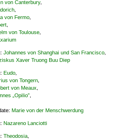
in von Canterbury
,
dorich
,
ia von Fermo
,
ert
,
elm von Toulouse
,
xarium
u:
Johannes von Shanghai und San Francisco
,
ziskus Xaver Truong Buu Diep
u:
Eudo
,
rius von Tongern
,
ebert von Meaux
,
nnes „Opilio”
,
date:
Marie von der Menschwerdung
u:
Nazareno Lanciotti
u:
Theodosia
,