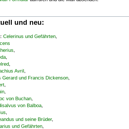
uell und neu:
u:
Celerinus und Gefährten
,
cens
therius
,
eda
,
lred
,
achius Avril
,
s Gerard und Francis Dickenson
,
ert
,
uin
,
oc von Buchan
,
isalvus von Balboa
,
ius
,
eandus und seine Brüder
,
arius und Gefährten
,