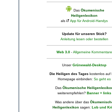
Das
Ökumenische
Heiligenlexikon
als
App für Android-Handys
Update für unseren Stick?
Anleitung lesen oder bestellen
Web 3.0
-
Allgemeine Kommentare
Unser
Grünewald-Desktop
Die Heiligen des Tages
kostenlos auf 
Homepage einbinden:
So geht es
Das
Ökumenische Heiligenlexiko
weiterempfehlen?
Banner + links
Was andere über das
Ökumenisch
Heiligenlexikon
sagen:
Lob und Kri