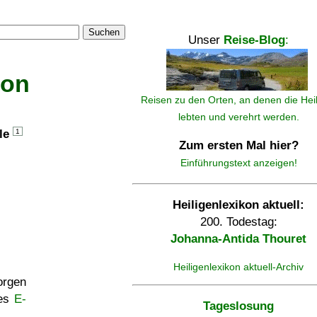
Suchen
Unser
Reise-Blog
:
kon
Reisen zu den Orten, an denen die Hei
lebten und verehrt werden.
lle
1
Zum ersten Mal hier?
Einführungstext anzeigen!
Heiligenlexikon aktuell:
200. Todestag:
Johanna-Antida Thouret
Heiligenlexikon aktuell-Archiv
rgen
ses
E-
Tageslosung