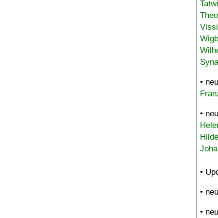
Tatw
Theo
Viss
Wigb
Wilh
Syna
• ne
Fran
• ne
Hele
Hild
Joha
• Up
• ne
• ne