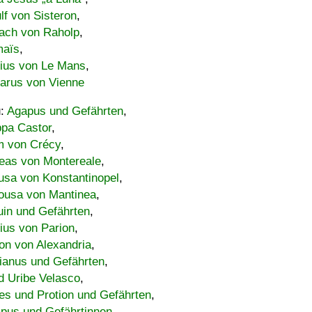
lf von Sisteron
,
ach von Raholp
,
maïs
,
bius von Le Mans
,
carus von Vienne
u:
Agapus und Gefährten
,
ppa Castor
,
 von Crécy
,
eas von Montereale
,
usa von Konstantinopel
,
ousa von Mantinea
,
uin und Gefährten
,
lius von Parion
,
on von Alexandria
,
ianus und Gefährten
,
d Uribe Velasco
,
s und Protion und Gefährten
,
pus und Gefährtinnen
,