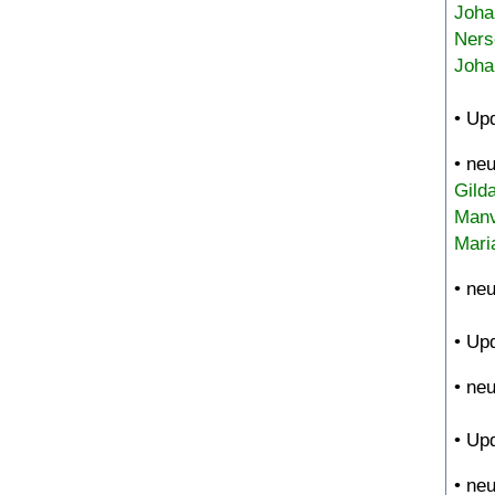
Joha
Ners
Joha
• Up
• ne
Gild
Manv
Mari
• ne
• Up
• ne
• Up
• ne