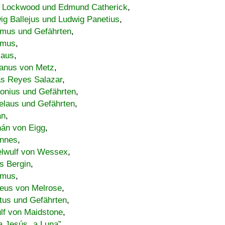
 Lockwood und Edmund Catherick
,
ig Ballejus und Ludwig Panetius
,
mus und Gefährten
,
imus
,
laus
,
nus von Metz
,
s Reyes Salazar
,
lonius und Gefährten
,
elaus und Gefährten
,
an
,
án von Eigg
,
nnes
,
lwulf von Wessex
,
s Bergin
,
imus
,
eus von Melrose
,
tus und Gefährten
,
lf von Maidstone
,
a Jesús „a Luna”
,