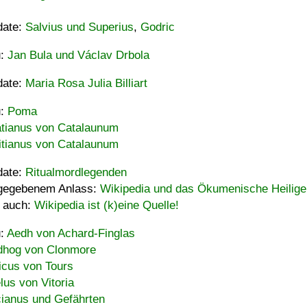
date:
Salvius und Superius
,
Godric
u:
Jan Bula und Václav Drbola
date:
Maria Rosa Julia Billiart
u:
Poma
tianus von Catalaunum
tianus von Catalaunum
date:
Ritualmordlegenden
gegebenem Anlass:
Wikipedia und das Ökumenische Heilige
 auch:
Wikipedia ist (k)eine Quelle!
u:
Aedh von Achard-Finglas
hog von Clonmore
icus von Tours
lus von Vitoria
ianus und Gefährten