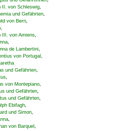
h II. von Schleswig
,
emia und Gefährten
,
old von Bern
,
o
,
 III. von Amiens
,
nna
,
nna de Lambertini
,
entius von Portugal
,
aretha
s und Gefährten
,
ius
,
us von Montepiano
,
us und Gefährten
,
tus und Gefährten
,
lph Ebifagh
,
ard und Simon
,
anna
,
han von Barquel
,