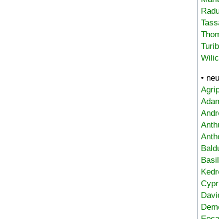
Radu
Tass
Tho
Turi
Wili
• ne
Agri
Adam
Andr
Anth
Anth
Bald
Basi
Kedr
Cypr
Davi
Deme
Eoca