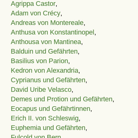
Agrippa Castor
,
Adam von Crécy
,
Andreas von Montereale
,
Anthusa von Konstantinopel
,
Anthousa von Mantinea
,
Balduin und Gefährten
,
Basilius von Parion
,
Kedron von Alexandria
,
Cyprianus und Gefährten
,
David Uribe Velasco
,
Demes und Protion und Gefährten
,
Eocapus und Gefährtinnen
,
Erich II. von Schleswig
,
Euphemia und Gefährten
,
Fulcold von Bern
,