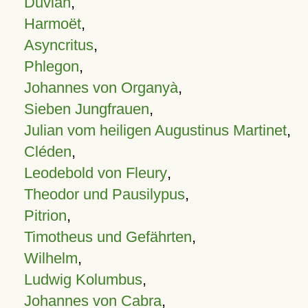
Duvian
,
Harmoët
,
Asyncritus
,
Phlegon
,
Johannes von Organyà
,
Sieben Jungfrauen
,
Julian vom heiligen Augustinus Martinet
,
Cléden
,
Leodebold von Fleury
,
Theodor und Pausilypus
,
Pitrion
,
Timotheus und Gefährten
,
Wilhelm
,
Ludwig Kolumbus
,
Johannes von Cabra
,