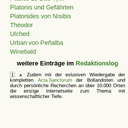
Platonis und Gefährten
Platonides von Nisibis
Theodor
Ulched
Urban von Peñalba
Winebald
weitere Einträge im
Redaktionslog
1
▲
Zudem mit der exlusiven Wiedergabe der
kompletten
Acta Sanctorum
der Bollandisten und
durch persönliche Recherchen an über 10.000 Orten
die einzige Internetseite zum Thema mit
wissenschaftlicher Tiefe.