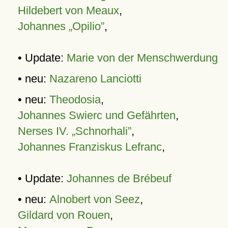
Hildebert von Meaux
,
Johannes „Opilio”
,
• Update:
Marie von der Menschwerdung
• neu:
Nazareno Lanciotti
• neu:
Theodosia
,
Johannes Swierc und Gefährten
,
Nerses IV. „Schnorhali”
,
Johannes Franziskus Lefranc
,
• Update:
Johannes de Brébeuf
• neu:
Alnobert von Seez
,
Gildard von Rouen
,