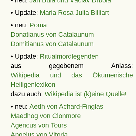
• neu:
Jan Bula und Václav Drbola
• Update:
Maria Rosa Julia Billiart
• neu:
Poma
Donatianus von Catalaunum
Domitianus von Catalaunum
• Update:
Ritualmordlegenden
aus gegebenem Anlass:
Wikipedia und das Ökumenische
Heiligenlexikon
dazu auch:
Wikipedia ist (k)eine Quelle!
• neu:
Aedh von Achard-Finglas
Maedhog von Clonmore
Agericus von Tours
Angelus von Vitoria