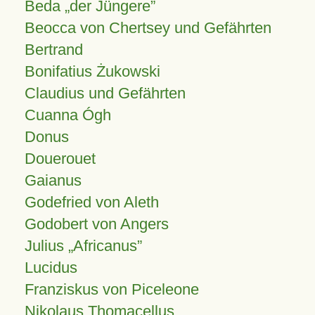
Beda „der Jüngere”
Beocca von Chertsey und Gefährten
Bertrand
Bonifatius Żukowski
Claudius und Gefährten
Cuanna Ógh
Donus
Douerouet
Gaianus
Godefried von Aleth
Godobert von Angers
Julius
Africanus
Lucidus
Franziskus von Piceleone
Nikolaus Thomacellus