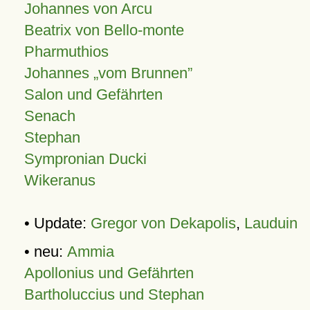
Johannes von Arcu
Beatrix von Bello-monte
Pharmuthios
Johannes
vom Brunnen
Salon und Gefährten
Senach
Stephan
Sympronian Ducki
Wikeranus
• Update:
Gregor von Dekapolis
,
Lauduin
• neu:
Ammia
Apollonius und Gefährten
Bartholuccius und Stephan