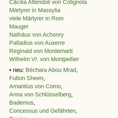
Cäcilia Attendoli von Cotignola
Märtyrer in Massylia
viele Märtyrer in Rom
Mauger
Nathäus von Achonry
Palladius von Auxerre
Reginald von Montemarti
Wilhelm VI. von Montpellier
• neu:
Béchara Abou Mrad
,
Fulton Sheen
,
Amantius von Como
,
Anna von Schlüsselberg
,
Bademus
,
Concessus und Gefährten
,