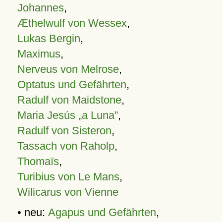
Johannes
,
Æthelwulf von Wessex
,
Lukas Bergin
,
Maximus
,
Nerveus von Melrose
,
Optatus und Gefährten
,
Radulf von Maidstone
,
Maria Jesús „a Luna”
,
Radulf von Sisteron
,
Tassach von Raholp
,
Thomaïs
,
Turibius von Le Mans
,
Wilicarus von Vienne
• neu:
Agapus und Gefährten
,