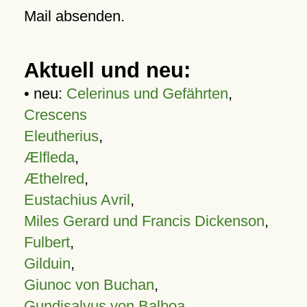
Mail absenden.
Aktuell und neu:
• neu:
Celerinus und Gefährten
,
Crescens
Eleutherius
,
Ælfleda
,
Æthelred
,
Eustachius Avril
,
Miles Gerard und Francis Dickenson
,
Fulbert
,
Gilduin
,
Giunoc von Buchan
,
Gundisalvus von Balboa
,