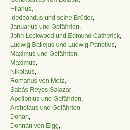
Hilarius
,
Idedeandus und seine Brüder
,
Januarius und Gefährten
,
John Lockwood und Edmund Catherick
,
Ludwig Ballejus und Ludwig Panetius
,
Maximus und Gefährten
,
Maximus
,
Nikolaus
,
Romanus von Metz
,
Sabás Reyes Salazar
,
Apollonius und Gefährten
,
Archelaus und Gefährten
,
Donan
,
Donnán von Eigg
,