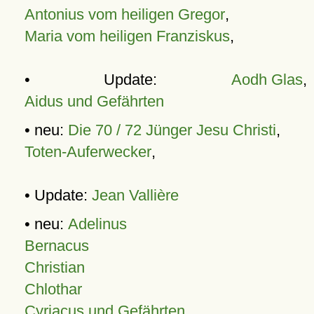
Antonius vom heiligen Gregor
,
Maria vom heiligen Franziskus
,
• Update:
Aodh Glas
,
Aidus und Gefährten
• neu:
Die 70 / 72 Jünger Jesu Christi
,
Toten-Auferwecker
,
• Update:
Jean Vallière
• neu:
Adelinus
Bernacus
Christian
Chlothar
Cyriacus und Gefährten