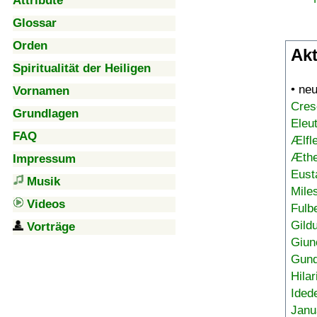
Attribute
Glossar
Orden
Akt
Spiritualität der Heiligen
• ne
Vornamen
Cres
Grundlagen
Eleu
FAQ
Ælfl
Æthe
Impressum
Eust
Musik
Mile
Videos
Fulb
Gild
Vorträge
Giun
Gund
Hilar
Ided
Janu