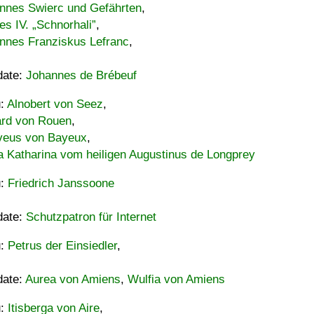
nnes Swierc und Gefährten
,
es IV. „Schnorhali”
,
nnes Franziskus Lefranc
,
date:
Johannes de Brébeuf
u:
Alnobert von Seez
,
ard von Rouen
,
eus von Bayeux
,
a Katharina vom heiligen Augustinus de Longprey
u:
Friedrich Janssoone
date:
Schutzpatron für Internet
u:
Petrus der Einsiedler
,
date:
Aurea von Amiens
,
Wulfia von Amiens
u:
Itisberga von Aire
,