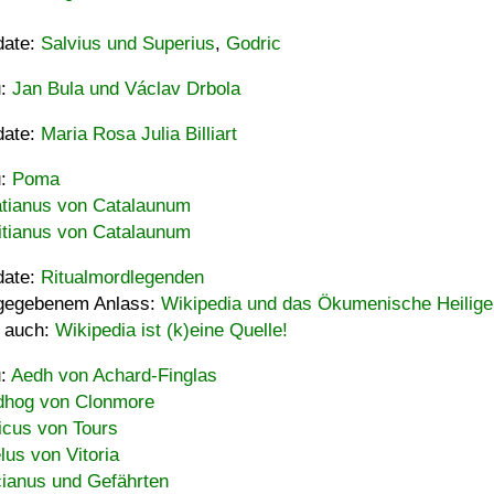
date:
Salvius und Superius
,
Godric
u:
Jan Bula und Václav Drbola
date:
Maria Rosa Julia Billiart
u:
Poma
tianus von Catalaunum
tianus von Catalaunum
date:
Ritualmordlegenden
gegebenem Anlass:
Wikipedia und das Ökumenische Heilige
 auch:
Wikipedia ist (k)eine Quelle!
u:
Aedh von Achard-Finglas
hog von Clonmore
icus von Tours
lus von Vitoria
ianus und Gefährten