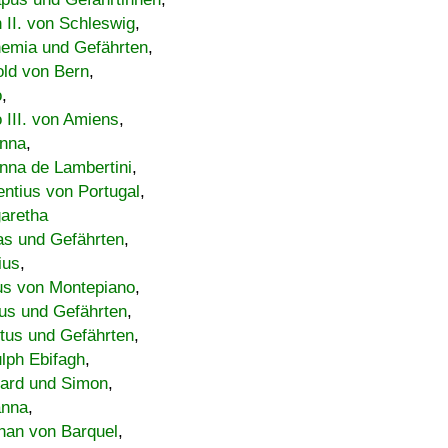
h II. von Schleswig
,
emia und Gefährten
,
old von Bern
,
o
,
 III. von Amiens
,
nna
,
nna de Lambertini
,
entius von Portugal
,
aretha
s und Gefährten
,
ius
,
us von Montepiano
,
us und Gefährten
,
tus und Gefährten
,
lph Ebifagh
,
ard und Simon
,
anna
,
han von Barquel
,