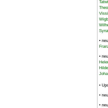
Tatw
Theo
Viss
Wigb
Wilh
Syna
• ne
Fran
• ne
Hele
Hild
Joha
• Up
• ne
• ne