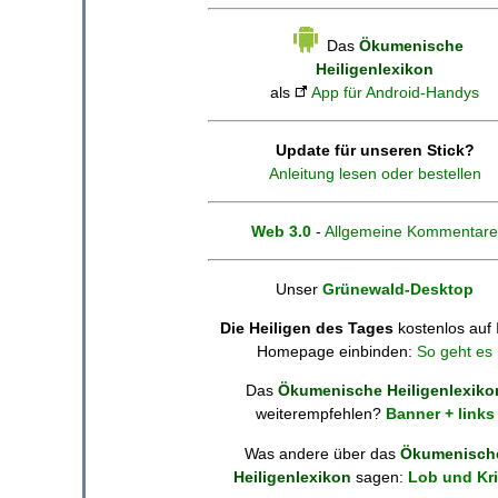
Das
Ökumenische
Heiligenlexikon
als
App für Android-Handys
Update für unseren Stick?
Anleitung lesen oder bestellen
Web 3.0
-
Allgemeine Kommentare
Unser
Grünewald-Desktop
Die Heiligen des Tages
kostenlos auf 
Homepage einbinden:
So geht es
Das
Ökumenische Heiligenlexiko
weiterempfehlen?
Banner + links
Was andere über das
Ökumenisch
Heiligenlexikon
sagen:
Lob und Kri