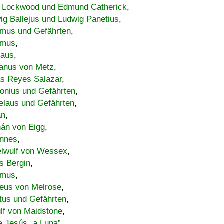
 Lockwood und Edmund Catherick
,
ig Ballejus und Ludwig Panetius
,
mus und Gefährten
,
imus
,
laus
,
nus von Metz
,
s Reyes Salazar
,
lonius und Gefährten
,
elaus und Gefährten
,
an
,
án von Eigg
,
nnes
,
lwulf von Wessex
,
s Bergin
,
imus
,
eus von Melrose
,
tus und Gefährten
,
lf von Maidstone
,
a Jesús „a Luna”
,