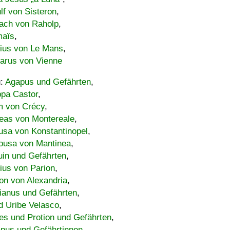
lf von Sisteron
,
ach von Raholp
,
maïs
,
bius von Le Mans
,
carus von Vienne
u:
Agapus und Gefährten
,
ppa Castor
,
 von Crécy
,
eas von Montereale
,
usa von Konstantinopel
,
ousa von Mantinea
,
uin und Gefährten
,
lius von Parion
,
on von Alexandria
,
ianus und Gefährten
,
d Uribe Velasco
,
s und Protion und Gefährten
,
pus und Gefährtinnen
,