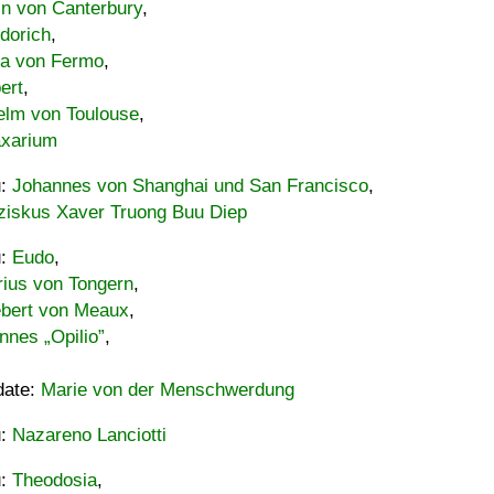
in von Canterbury
,
dorich
,
ia von Fermo
,
ert
,
elm von Toulouse
,
xarium
u:
Johannes von Shanghai und San Francisco
,
ziskus Xaver Truong Buu Diep
u:
Eudo
,
rius von Tongern
,
ebert von Meaux
,
nnes „Opilio”
,
date:
Marie von der Menschwerdung
u:
Nazareno Lanciotti
u:
Theodosia
,