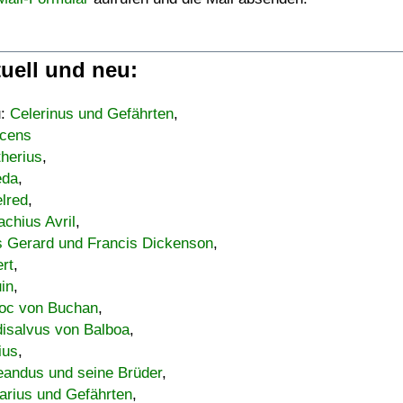
uell und neu:
u:
Celerinus und Gefährten
,
cens
therius
,
eda
,
lred
,
achius Avril
,
s Gerard und Francis Dickenson
,
ert
,
uin
,
oc von Buchan
,
isalvus von Balboa
,
ius
,
eandus und seine Brüder
,
arius und Gefährten
,