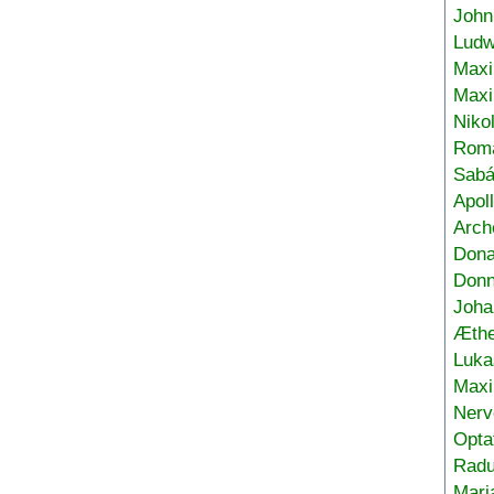
John
Ludw
Maxi
Max
Niko
Roma
Sabá
Apol
Arch
Don
Donn
Joha
Æthe
Luka
Max
Nerv
Opta
Radu
Mari