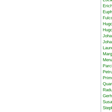
Eric
Euph
Fulc
Hug
Hugo
Joha
Joha
Laur
Marg
Mena
Parc
Petr
Prim
Quar
Radu
Gerh
Sus
Step