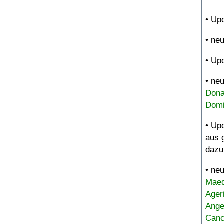
• Up
• ne
• Up
• ne
Dona
Domi
• Up
aus 
dazu
• ne
Maed
Ager
Ange
Canc