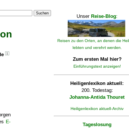
Suchen
Unser
Reise-Blog
:
kon
Reisen zu den Orten, an denen die Hei
lebten und verehrt werden.
lle
1
Zum ersten Mal hier?
Einführungstext anzeigen!
Heiligenlexikon aktuell:
200. Todestag:
Johanna-Antida Thouret
Heiligenlexikon aktuell-Archiv
rgen
ses
E-
Tageslosung