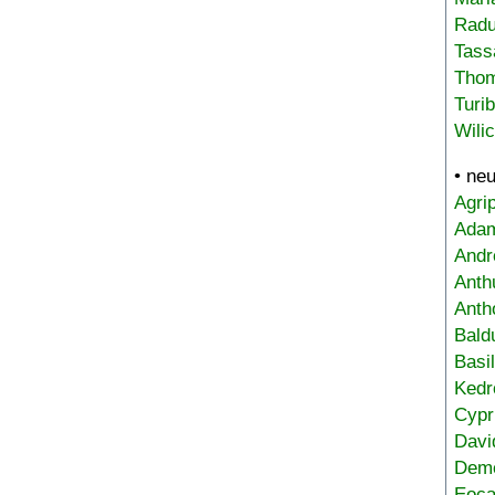
Radu
Tass
Tho
Turi
Wili
• ne
Agri
Adam
Andr
Anth
Anth
Bald
Basi
Kedr
Cypr
Davi
Deme
Eoca