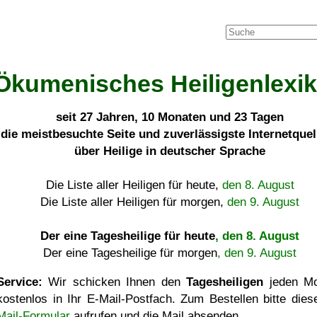
Ökumenisches Heiligenlexi
seit
27 Jahren, 10 Monaten und 23 Tagen
die meistbesuchte Seite und zuverlässigste Internetque
über Heilige in deutscher Sprache
Die Liste aller Heiligen für heute,
den 8. August
Die Liste aller Heiligen für morgen,
den 9. August
Der eine Tagesheilige für heute
, den 8. August
Der eine Tagesheilige für morgen
, den 9. August
Service:
Wir schicken Ihnen den
Tagesheiligen
jeden Mo
kostenlos in Ihr E-Mail-Postfach. Zum Bestellen bitte die
Mail-Formular
aufrufen und die Mail absenden.