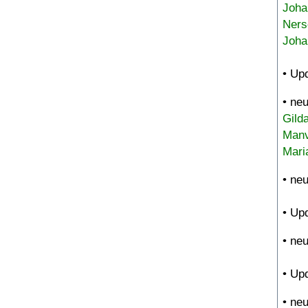
Joha
Ners
Joha
• Up
• ne
Gild
Manv
Mari
• ne
• Up
• ne
• Up
• ne