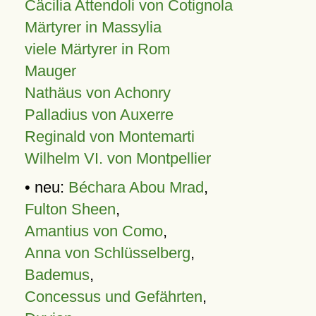
Cäcilia Attendoli von Cotignola
Märtyrer in Massylia
viele Märtyrer in Rom
Mauger
Nathäus von Achonry
Palladius von Auxerre
Reginald von Montemarti
Wilhelm VI. von Montpellier
• neu:
Béchara Abou Mrad
,
Fulton Sheen
,
Amantius von Como
,
Anna von Schlüsselberg
,
Bademus
,
Concessus und Gefährten
,