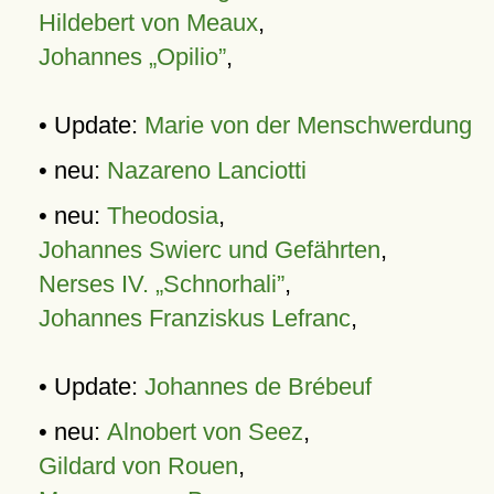
Hildebert von Meaux
,
Johannes „Opilio”
,
• Update:
Marie von der Menschwerdung
• neu:
Nazareno Lanciotti
• neu:
Theodosia
,
Johannes Swierc und Gefährten
,
Nerses IV. „Schnorhali”
,
Johannes Franziskus Lefranc
,
• Update:
Johannes de Brébeuf
• neu:
Alnobert von Seez
,
Gildard von Rouen
,