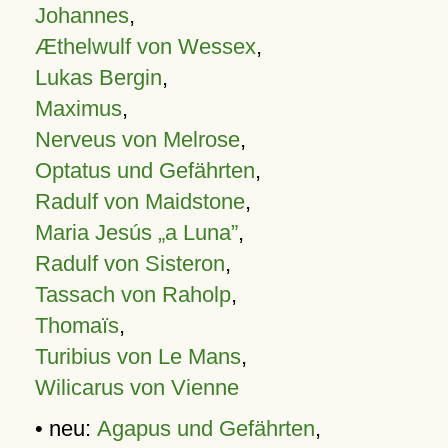
Johannes
,
Æthelwulf von Wessex
,
Lukas Bergin
,
Maximus
,
Nerveus von Melrose
,
Optatus und Gefährten
,
Radulf von Maidstone
,
Maria Jesús „a Luna”
,
Radulf von Sisteron
,
Tassach von Raholp
,
Thomaïs
,
Turibius von Le Mans
,
Wilicarus von Vienne
• neu:
Agapus und Gefährten
,