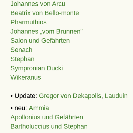
Johannes von Arcu
Beatrix von Bello-monte
Pharmuthios
Johannes
vom Brunnen
Salon und Gefährten
Senach
Stephan
Sympronian Ducki
Wikeranus
• Update:
Gregor von Dekapolis
,
Lauduin
• neu:
Ammia
Apollonius und Gefährten
Bartholuccius und Stephan