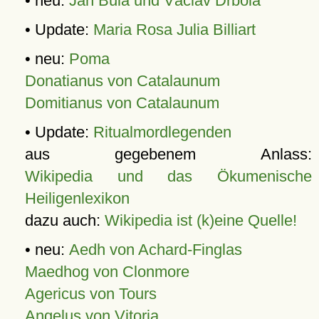
• neu:
Jan Bula und Václav Drbola
• Update:
Maria Rosa Julia Billiart
• neu:
Poma
Donatianus von Catalaunum
Domitianus von Catalaunum
• Update:
Ritualmordlegenden
aus gegebenem Anlass:
Wikipedia und das Ökumenische
Heiligenlexikon
dazu auch:
Wikipedia ist (k)eine Quelle!
• neu:
Aedh von Achard-Finglas
Maedhog von Clonmore
Agericus von Tours
Angelus von Vitoria