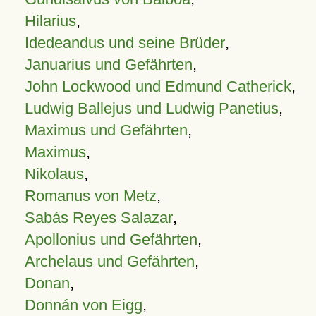
Hilarius
,
Idedeandus und seine Brüder
,
Januarius und Gefährten
,
John Lockwood und Edmund Catherick
,
Ludwig Ballejus und Ludwig Panetius
,
Maximus und Gefährten
,
Maximus
,
Nikolaus
,
Romanus von Metz
,
Sabás Reyes Salazar
,
Apollonius und Gefährten
,
Archelaus und Gefährten
,
Donan
,
Donnán von Eigg
,