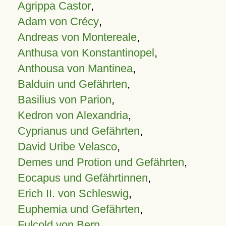
Agrippa Castor
,
Adam von Crécy
,
Andreas von Montereale
,
Anthusa von Konstantinopel
,
Anthousa von Mantinea
,
Balduin und Gefährten
,
Basilius von Parion
,
Kedron von Alexandria
,
Cyprianus und Gefährten
,
David Uribe Velasco
,
Demes und Protion und Gefährten
,
Eocapus und Gefährtinnen
,
Erich II. von Schleswig
,
Euphemia und Gefährten
,
Fulcold von Bern
,