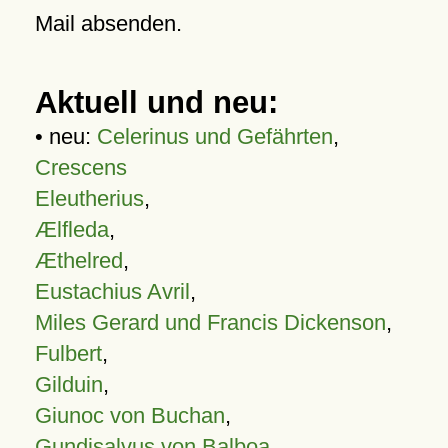
Mail absenden.
Aktuell und neu:
• neu:
Celerinus und Gefährten
,
Crescens
Eleutherius
,
Ælfleda
,
Æthelred
,
Eustachius Avril
,
Miles Gerard und Francis Dickenson
,
Fulbert
,
Gilduin
,
Giunoc von Buchan
,
Gundisalvus von Balboa
,