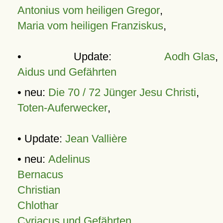
Antonius vom heiligen Gregor
,
Maria vom heiligen Franziskus
,
• Update:
Aodh Glas
,
Aidus und Gefährten
• neu:
Die 70 / 72 Jünger Jesu Christi
,
Toten-Auferwecker
,
• Update:
Jean Vallière
• neu:
Adelinus
Bernacus
Christian
Chlothar
Cyriacus und Gefährten