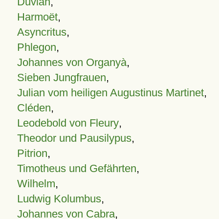
Duvian
,
Harmoët
,
Asyncritus
,
Phlegon
,
Johannes von Organyà
,
Sieben Jungfrauen
,
Julian vom heiligen Augustinus Martinet
,
Cléden
,
Leodebold von Fleury
,
Theodor und Pausilypus
,
Pitrion
,
Timotheus und Gefährten
,
Wilhelm
,
Ludwig Kolumbus
,
Johannes von Cabra
,