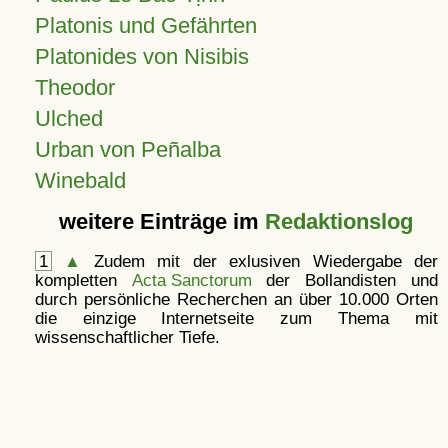
Platonis und Gefährten
Platonides von Nisibis
Theodor
Ulched
Urban von Peñalba
Winebald
weitere Einträge im
Redaktionslog
1
▲
Zudem mit der exlusiven Wiedergabe der
kompletten
Acta Sanctorum
der Bollandisten und
durch persönliche Recherchen an über 10.000 Orten
die einzige Internetseite zum Thema mit
wissenschaftlicher Tiefe.