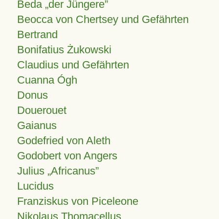
Beda „der Jüngere”
Beocca von Chertsey und Gefährten
Bertrand
Bonifatius Żukowski
Claudius und Gefährten
Cuanna Ógh
Donus
Douerouet
Gaianus
Godefried von Aleth
Godobert von Angers
Julius
Africanus
Lucidus
Franziskus von Piceleone
Nikolaus Thomacellus