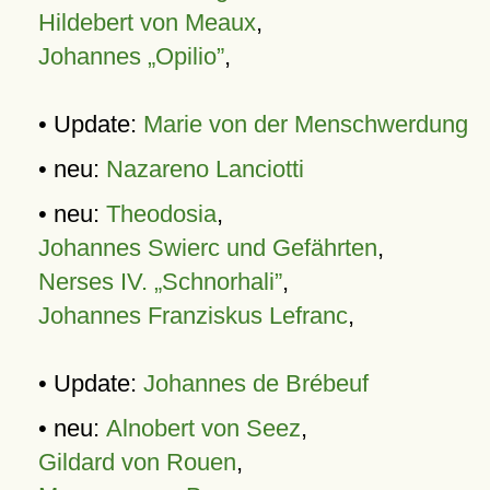
Hildebert von Meaux
,
Johannes „Opilio”
,
• Update:
Marie von der Menschwerdung
• neu:
Nazareno Lanciotti
• neu:
Theodosia
,
Johannes Swierc und Gefährten
,
Nerses IV. „Schnorhali”
,
Johannes Franziskus Lefranc
,
• Update:
Johannes de Brébeuf
• neu:
Alnobert von Seez
,
Gildard von Rouen
,