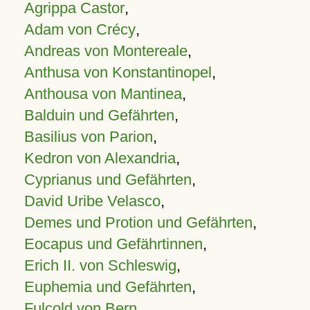
Agrippa Castor
,
Adam von Crécy
,
Andreas von Montereale
,
Anthusa von Konstantinopel
,
Anthousa von Mantinea
,
Balduin und Gefährten
,
Basilius von Parion
,
Kedron von Alexandria
,
Cyprianus und Gefährten
,
David Uribe Velasco
,
Demes und Protion und Gefährten
,
Eocapus und Gefährtinnen
,
Erich II. von Schleswig
,
Euphemia und Gefährten
,
Fulcold von Bern
,