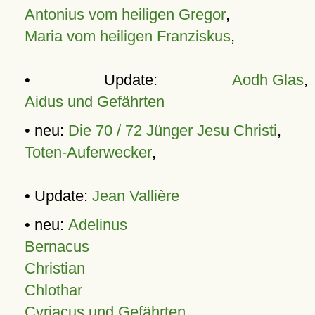
Antonius vom heiligen Gregor
,
Maria vom heiligen Franziskus
,
• Update:
Aodh Glas
,
Aidus und Gefährten
• neu:
Die 70 / 72 Jünger Jesu Christi
,
Toten-Auferwecker
,
• Update:
Jean Vallière
• neu:
Adelinus
Bernacus
Christian
Chlothar
Cyriacus und Gefährten