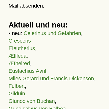
Mail absenden.
Aktuell und neu:
• neu:
Celerinus und Gefährten
,
Crescens
Eleutherius
,
Ælfleda
,
Æthelred
,
Eustachius Avril
,
Miles Gerard und Francis Dickenson
,
Fulbert
,
Gilduin
,
Giunoc von Buchan
,
Gundisalvus von Balboa
,