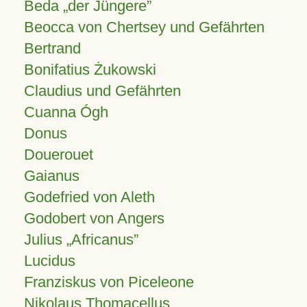
Beda „der Jüngere”
Beocca von Chertsey und Gefährten
Bertrand
Bonifatius Żukowski
Claudius und Gefährten
Cuanna Ógh
Donus
Douerouet
Gaianus
Godefried von Aleth
Godobert von Angers
Julius
Africanus
Lucidus
Franziskus von Piceleone
Nikolaus Thomacellus