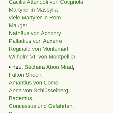
Cäcilia Attendoli von Cotignola
Märtyrer in Massylia
viele Märtyrer in Rom
Mauger
Nathäus von Achonry
Palladius von Auxerre
Reginald von Montemarti
Wilhelm VI. von Montpellier
• neu:
Béchara Abou Mrad
,
Fulton Sheen
,
Amantius von Como
,
Anna von Schlüsselberg
,
Bademus
,
Concessus und Gefährten
,