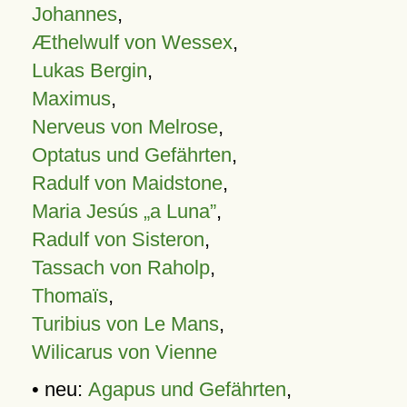
Johannes
,
Æthelwulf von Wessex
,
Lukas Bergin
,
Maximus
,
Nerveus von Melrose
,
Optatus und Gefährten
,
Radulf von Maidstone
,
Maria Jesús „a Luna”
,
Radulf von Sisteron
,
Tassach von Raholp
,
Thomaïs
,
Turibius von Le Mans
,
Wilicarus von Vienne
• neu:
Agapus und Gefährten
,