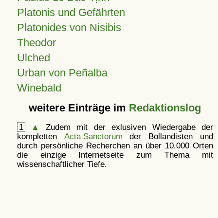
Platonis und Gefährten
Platonides von Nisibis
Theodor
Ulched
Urban von Peñalba
Winebald
weitere Einträge im
Redaktionslog
1
▲
Zudem mit der exlusiven Wiedergabe der
kompletten
Acta Sanctorum
der Bollandisten und
durch persönliche Recherchen an über 10.000 Orten
die einzige Internetseite zum Thema mit
wissenschaftlicher Tiefe.