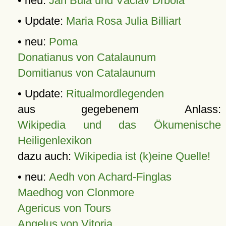
• neu:
Jan Bula und Václav Drbola
• Update:
Maria Rosa Julia Billiart
• neu:
Poma
Donatianus von Catalaunum
Domitianus von Catalaunum
• Update:
Ritualmordlegenden
aus gegebenem Anlass:
Wikipedia und das Ökumenische
Heiligenlexikon
dazu auch:
Wikipedia ist (k)eine Quelle!
• neu:
Aedh von Achard-Finglas
Maedhog von Clonmore
Agericus von Tours
Angelus von Vitoria