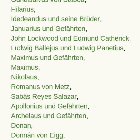
Hilarius
,
Idedeandus und seine Brüder
,
Januarius und Gefährten
,
John Lockwood und Edmund Catherick
,
Ludwig Ballejus und Ludwig Panetius
,
Maximus und Gefährten
,
Maximus
,
Nikolaus
,
Romanus von Metz
,
Sabás Reyes Salazar
,
Apollonius und Gefährten
,
Archelaus und Gefährten
,
Donan
,
Donnán von Eigg
,