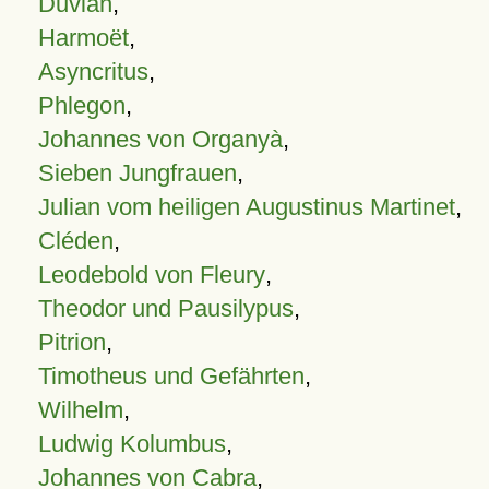
Duvian
,
Harmoët
,
Asyncritus
,
Phlegon
,
Johannes von Organyà
,
Sieben Jungfrauen
,
Julian vom heiligen Augustinus Martinet
,
Cléden
,
Leodebold von Fleury
,
Theodor und Pausilypus
,
Pitrion
,
Timotheus und Gefährten
,
Wilhelm
,
Ludwig Kolumbus
,
Johannes von Cabra
,