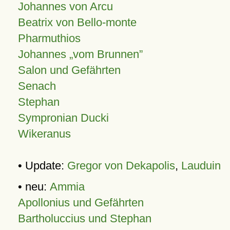
Johannes von Arcu
Beatrix von Bello-monte
Pharmuthios
Johannes
vom Brunnen
Salon und Gefährten
Senach
Stephan
Sympronian Ducki
Wikeranus
• Update:
Gregor von Dekapolis
,
Lauduin
• neu:
Ammia
Apollonius und Gefährten
Bartholuccius und Stephan