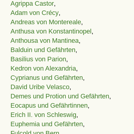
Agrippa Castor
,
Adam von Crécy
,
Andreas von Montereale
,
Anthusa von Konstantinopel
,
Anthousa von Mantinea
,
Balduin und Gefährten
,
Basilius von Parion
,
Kedron von Alexandria
,
Cyprianus und Gefährten
,
David Uribe Velasco
,
Demes und Protion und Gefährten
,
Eocapus und Gefährtinnen
,
Erich II. von Schleswig
,
Euphemia und Gefährten
,
Fulcold von Bern
,