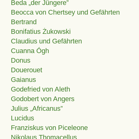
Beda „der Jüngere”
Beocca von Chertsey und Gefährten
Bertrand
Bonifatius Żukowski
Claudius und Gefährten
Cuanna Ógh
Donus
Douerouet
Gaianus
Godefried von Aleth
Godobert von Angers
Julius
Africanus
Lucidus
Franziskus von Piceleone
Nikolaus Thomacellus