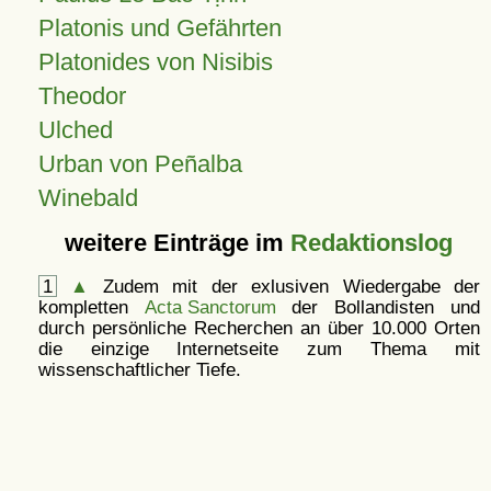
Platonis und Gefährten
Platonides von Nisibis
Theodor
Ulched
Urban von Peñalba
Winebald
weitere Einträge im
Redaktionslog
1
▲
Zudem mit der exlusiven Wiedergabe der
kompletten
Acta Sanctorum
der Bollandisten und
durch persönliche Recherchen an über 10.000 Orten
die einzige Internetseite zum Thema mit
wissenschaftlicher Tiefe.