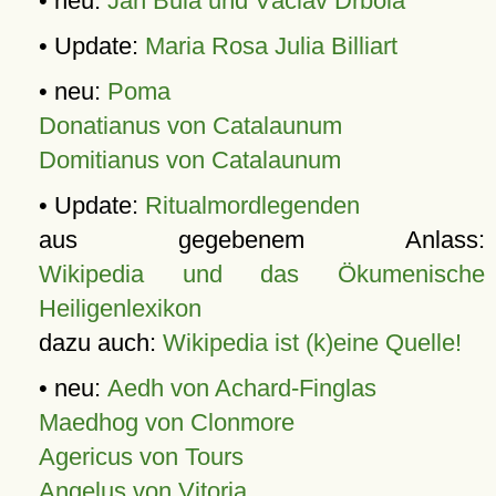
• neu:
Jan Bula und Václav Drbola
• Update:
Maria Rosa Julia Billiart
• neu:
Poma
Donatianus von Catalaunum
Domitianus von Catalaunum
• Update:
Ritualmordlegenden
aus gegebenem Anlass:
Wikipedia und das Ökumenische
Heiligenlexikon
dazu auch:
Wikipedia ist (k)eine Quelle!
• neu:
Aedh von Achard-Finglas
Maedhog von Clonmore
Agericus von Tours
Angelus von Vitoria