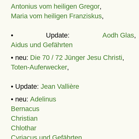
Antonius vom heiligen Gregor
,
Maria vom heiligen Franziskus
,
• Update:
Aodh Glas
,
Aidus und Gefährten
• neu:
Die 70 / 72 Jünger Jesu Christi
,
Toten-Auferwecker
,
• Update:
Jean Vallière
• neu:
Adelinus
Bernacus
Christian
Chlothar
Cyriacus und Gefährten