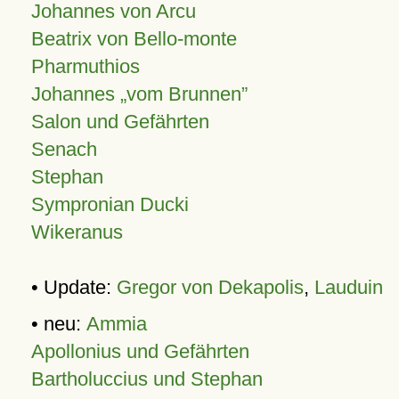
Johannes von Arcu
Beatrix von Bello-monte
Pharmuthios
Johannes
vom Brunnen
Salon und Gefährten
Senach
Stephan
Sympronian Ducki
Wikeranus
• Update:
Gregor von Dekapolis
,
Lauduin
• neu:
Ammia
Apollonius und Gefährten
Bartholuccius und Stephan