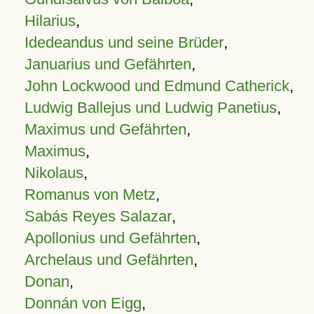
Hilarius
,
Idedeandus und seine Brüder
,
Januarius und Gefährten
,
John Lockwood und Edmund Catherick
,
Ludwig Ballejus und Ludwig Panetius
,
Maximus und Gefährten
,
Maximus
,
Nikolaus
,
Romanus von Metz
,
Sabás Reyes Salazar
,
Apollonius und Gefährten
,
Archelaus und Gefährten
,
Donan
,
Donnán von Eigg
,