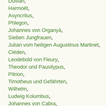
Duvian
,
Harmoët
,
Asyncritus
,
Phlegon
,
Johannes von Organyà
,
Sieben Jungfrauen
,
Julian vom heiligen Augustinus Martinet
,
Cléden
,
Leodebold von Fleury
,
Theodor und Pausilypus
,
Pitrion
,
Timotheus und Gefährten
,
Wilhelm
,
Ludwig Kolumbus
,
Johannes von Cabra
,