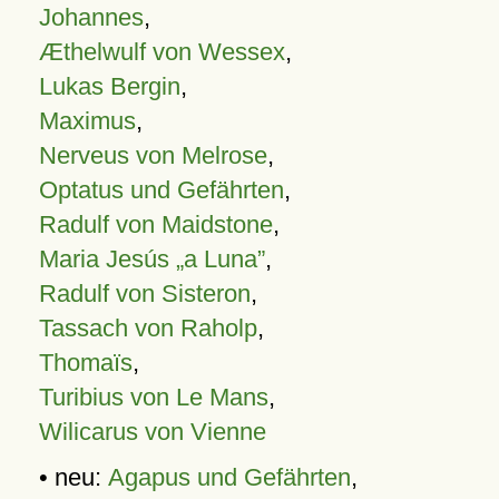
Johannes
,
Æthelwulf von Wessex
,
Lukas Bergin
,
Maximus
,
Nerveus von Melrose
,
Optatus und Gefährten
,
Radulf von Maidstone
,
Maria Jesús „a Luna”
,
Radulf von Sisteron
,
Tassach von Raholp
,
Thomaïs
,
Turibius von Le Mans
,
Wilicarus von Vienne
• neu:
Agapus und Gefährten
,