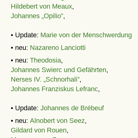
Hildebert von Meaux
,
Johannes „Opilio”
,
• Update:
Marie von der Menschwerdung
• neu:
Nazareno Lanciotti
• neu:
Theodosia
,
Johannes Swierc und Gefährten
,
Nerses IV. „Schnorhali”
,
Johannes Franziskus Lefranc
,
• Update:
Johannes de Brébeuf
• neu:
Alnobert von Seez
,
Gildard von Rouen
,