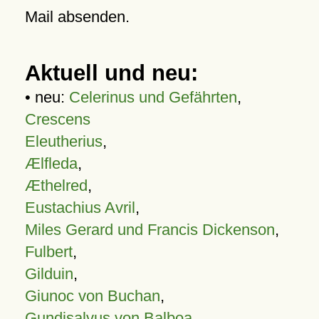
Mail absenden.
Aktuell und neu:
• neu:
Celerinus und Gefährten
,
Crescens
Eleutherius
,
Ælfleda
,
Æthelred
,
Eustachius Avril
,
Miles Gerard und Francis Dickenson
,
Fulbert
,
Gilduin
,
Giunoc von Buchan
,
Gundisalvus von Balboa
,