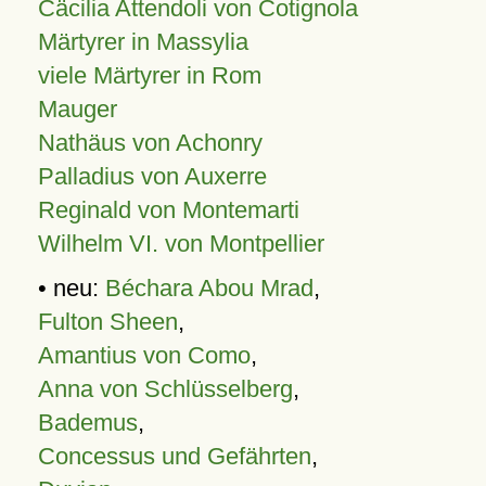
Cäcilia Attendoli von Cotignola
Märtyrer in Massylia
viele Märtyrer in Rom
Mauger
Nathäus von Achonry
Palladius von Auxerre
Reginald von Montemarti
Wilhelm VI. von Montpellier
• neu:
Béchara Abou Mrad
,
Fulton Sheen
,
Amantius von Como
,
Anna von Schlüsselberg
,
Bademus
,
Concessus und Gefährten
,