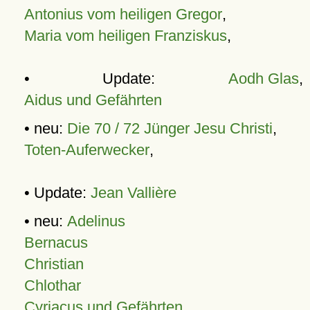
Antonius vom heiligen Gregor
,
Maria vom heiligen Franziskus
,
• Update:
Aodh Glas
,
Aidus und Gefährten
• neu:
Die 70 / 72 Jünger Jesu Christi
,
Toten-Auferwecker
,
• Update:
Jean Vallière
• neu:
Adelinus
Bernacus
Christian
Chlothar
Cyriacus und Gefährten