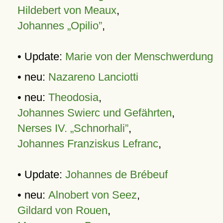
Hildebert von Meaux
,
Johannes „Opilio”
,
• Update:
Marie von der Menschwerdung
• neu:
Nazareno Lanciotti
• neu:
Theodosia
,
Johannes Swierc und Gefährten
,
Nerses IV. „Schnorhali”
,
Johannes Franziskus Lefranc
,
• Update:
Johannes de Brébeuf
• neu:
Alnobert von Seez
,
Gildard von Rouen
,