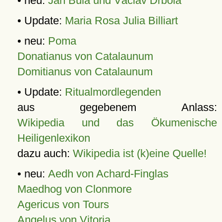
• neu:
Jan Bula und Václav Drbola
• Update:
Maria Rosa Julia Billiart
• neu:
Poma
Donatianus von Catalaunum
Domitianus von Catalaunum
• Update:
Ritualmordlegenden
aus gegebenem Anlass:
Wikipedia und das Ökumenische
Heiligenlexikon
dazu auch:
Wikipedia ist (k)eine Quelle!
• neu:
Aedh von Achard-Finglas
Maedhog von Clonmore
Agericus von Tours
Angelus von Vitoria