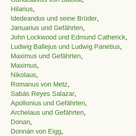
Hilarius
,
Idedeandus und seine Brüder
,
Januarius und Gefährten
,
John Lockwood und Edmund Catherick
,
Ludwig Ballejus und Ludwig Panetius
,
Maximus und Gefährten
,
Maximus
,
Nikolaus
,
Romanus von Metz
,
Sabás Reyes Salazar
,
Apollonius und Gefährten
,
Archelaus und Gefährten
,
Donan
,
Donnán von Eigg
,