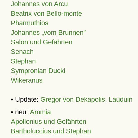
Johannes von Arcu
Beatrix von Bello-monte
Pharmuthios
Johannes
vom Brunnen
Salon und Gefährten
Senach
Stephan
Sympronian Ducki
Wikeranus
• Update:
Gregor von Dekapolis
,
Lauduin
• neu:
Ammia
Apollonius und Gefährten
Bartholuccius und Stephan