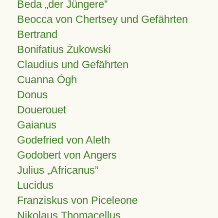
Beda „der Jüngere”
Beocca von Chertsey und Gefährten
Bertrand
Bonifatius Żukowski
Claudius und Gefährten
Cuanna Ógh
Donus
Douerouet
Gaianus
Godefried von Aleth
Godobert von Angers
Julius
Africanus
Lucidus
Franziskus von Piceleone
Nikolaus Thomacellus