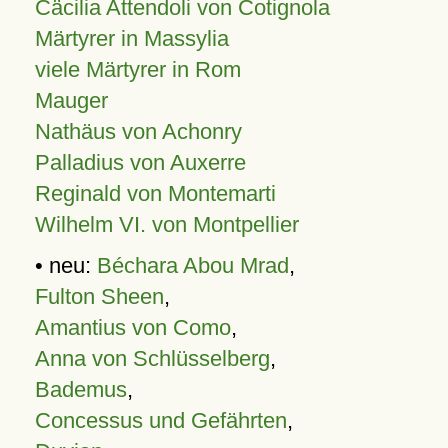
Cäcilia Attendoli von Cotignola
Märtyrer in Massylia
viele Märtyrer in Rom
Mauger
Nathäus von Achonry
Palladius von Auxerre
Reginald von Montemarti
Wilhelm VI. von Montpellier
• neu:
Béchara Abou Mrad
,
Fulton Sheen
,
Amantius von Como
,
Anna von Schlüsselberg
,
Bademus
,
Concessus und Gefährten
,