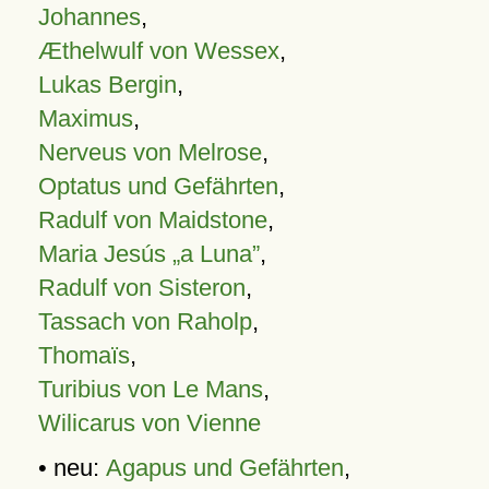
Johannes
,
Æthelwulf von Wessex
,
Lukas Bergin
,
Maximus
,
Nerveus von Melrose
,
Optatus und Gefährten
,
Radulf von Maidstone
,
Maria Jesús „a Luna”
,
Radulf von Sisteron
,
Tassach von Raholp
,
Thomaïs
,
Turibius von Le Mans
,
Wilicarus von Vienne
• neu:
Agapus und Gefährten
,