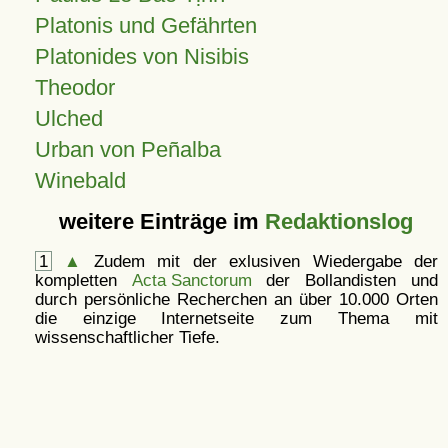
Platonis und Gefährten
Platonides von Nisibis
Theodor
Ulched
Urban von Peñalba
Winebald
weitere Einträge im
Redaktionslog
1
▲
Zudem mit der exlusiven Wiedergabe der
kompletten
Acta Sanctorum
der Bollandisten und
durch persönliche Recherchen an über 10.000 Orten
die einzige Internetseite zum Thema mit
wissenschaftlicher Tiefe.