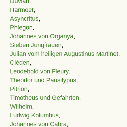
Duvian
,
Harmoët
,
Asyncritus
,
Phlegon
,
Johannes von Organyà
,
Sieben Jungfrauen
,
Julian vom heiligen Augustinus Martinet
,
Cléden
,
Leodebold von Fleury
,
Theodor und Pausilypus
,
Pitrion
,
Timotheus und Gefährten
,
Wilhelm
,
Ludwig Kolumbus
,
Johannes von Cabra
,