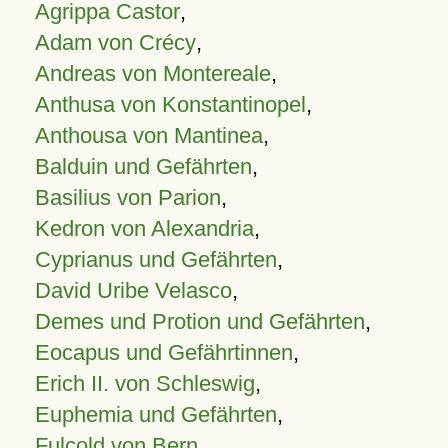
Agrippa Castor
,
Adam von Crécy
,
Andreas von Montereale
,
Anthusa von Konstantinopel
,
Anthousa von Mantinea
,
Balduin und Gefährten
,
Basilius von Parion
,
Kedron von Alexandria
,
Cyprianus und Gefährten
,
David Uribe Velasco
,
Demes und Protion und Gefährten
,
Eocapus und Gefährtinnen
,
Erich II. von Schleswig
,
Euphemia und Gefährten
,
Fulcold von Bern
,