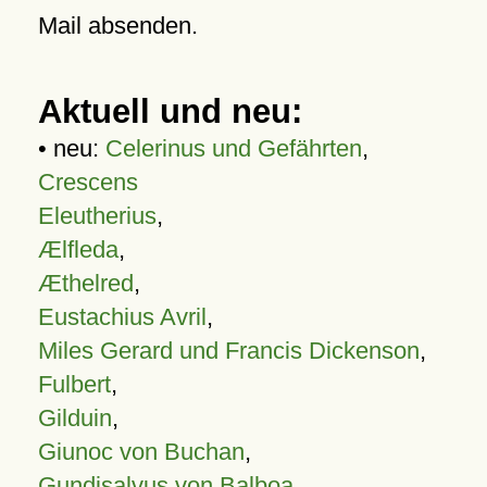
Mail absenden.
Aktuell und neu:
• neu:
Celerinus und Gefährten
,
Crescens
Eleutherius
,
Ælfleda
,
Æthelred
,
Eustachius Avril
,
Miles Gerard und Francis Dickenson
,
Fulbert
,
Gilduin
,
Giunoc von Buchan
,
Gundisalvus von Balboa
,