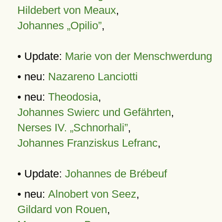
Hildebert von Meaux
,
Johannes „Opilio”
,
• Update:
Marie von der Menschwerdung
• neu:
Nazareno Lanciotti
• neu:
Theodosia
,
Johannes Swierc und Gefährten
,
Nerses IV. „Schnorhali”
,
Johannes Franziskus Lefranc
,
• Update:
Johannes de Brébeuf
• neu:
Alnobert von Seez
,
Gildard von Rouen
,