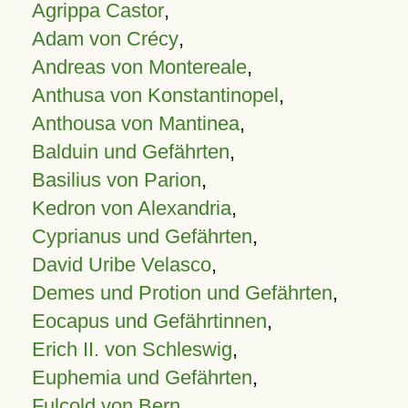
Agrippa Castor
,
Adam von Crécy
,
Andreas von Montereale
,
Anthusa von Konstantinopel
,
Anthousa von Mantinea
,
Balduin und Gefährten
,
Basilius von Parion
,
Kedron von Alexandria
,
Cyprianus und Gefährten
,
David Uribe Velasco
,
Demes und Protion und Gefährten
,
Eocapus und Gefährtinnen
,
Erich II. von Schleswig
,
Euphemia und Gefährten
,
Fulcold von Bern
,