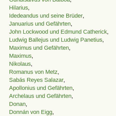
Hilarius
,
Idedeandus und seine Brüder
,
Januarius und Gefährten
,
John Lockwood und Edmund Catherick
,
Ludwig Ballejus und Ludwig Panetius
,
Maximus und Gefährten
,
Maximus
,
Nikolaus
,
Romanus von Metz
,
Sabás Reyes Salazar
,
Apollonius und Gefährten
,
Archelaus und Gefährten
,
Donan
,
Donnán von Eigg
,