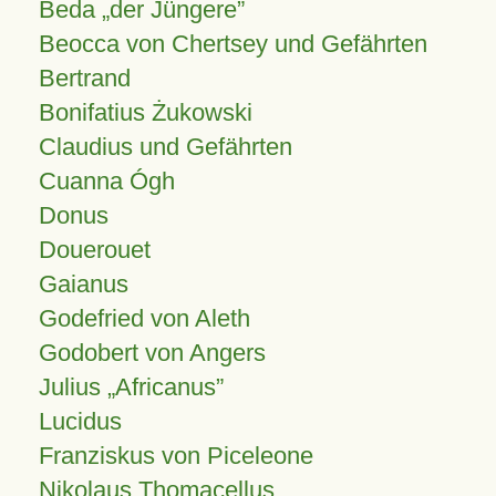
Beda „der Jüngere”
Beocca von Chertsey und Gefährten
Bertrand
Bonifatius Żukowski
Claudius und Gefährten
Cuanna Ógh
Donus
Douerouet
Gaianus
Godefried von Aleth
Godobert von Angers
Julius
Africanus
Lucidus
Franziskus von Piceleone
Nikolaus Thomacellus