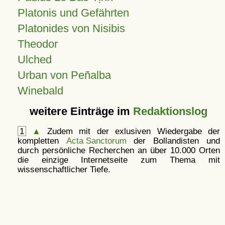
Platonis und Gefährten
Platonides von Nisibis
Theodor
Ulched
Urban von Peñalba
Winebald
weitere Einträge im
Redaktionslog
1
▲
Zudem mit der exlusiven Wiedergabe der
kompletten
Acta Sanctorum
der Bollandisten und
durch persönliche Recherchen an über 10.000 Orten
die einzige Internetseite zum Thema mit
wissenschaftlicher Tiefe.