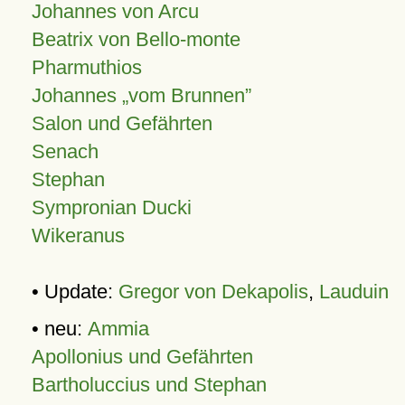
Johannes von Arcu
Beatrix von Bello-monte
Pharmuthios
Johannes
vom Brunnen
Salon und Gefährten
Senach
Stephan
Sympronian Ducki
Wikeranus
• Update:
Gregor von Dekapolis
,
Lauduin
• neu:
Ammia
Apollonius und Gefährten
Bartholuccius und Stephan