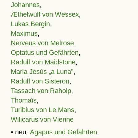
Johannes
,
Æthelwulf von Wessex
,
Lukas Bergin
,
Maximus
,
Nerveus von Melrose
,
Optatus und Gefährten
,
Radulf von Maidstone
,
Maria Jesús „a Luna”
,
Radulf von Sisteron
,
Tassach von Raholp
,
Thomaïs
,
Turibius von Le Mans
,
Wilicarus von Vienne
• neu:
Agapus und Gefährten
,