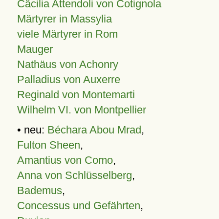
Cäcilia Attendoli von Cotignola
Märtyrer in Massylia
viele Märtyrer in Rom
Mauger
Nathäus von Achonry
Palladius von Auxerre
Reginald von Montemarti
Wilhelm VI. von Montpellier
• neu:
Béchara Abou Mrad
,
Fulton Sheen
,
Amantius von Como
,
Anna von Schlüsselberg
,
Bademus
,
Concessus und Gefährten
,