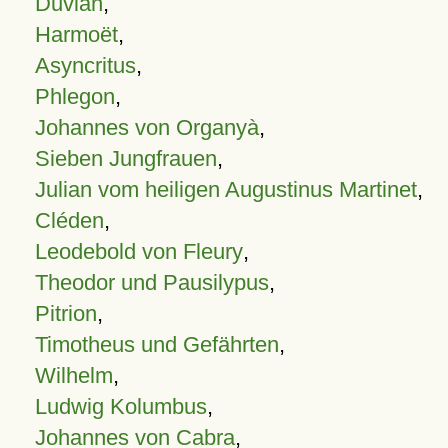
Duvian
,
Harmoët
,
Asyncritus
,
Phlegon
,
Johannes von Organyà
,
Sieben Jungfrauen
,
Julian vom heiligen Augustinus Martinet
,
Cléden
,
Leodebold von Fleury
,
Theodor und Pausilypus
,
Pitrion
,
Timotheus und Gefährten
,
Wilhelm
,
Ludwig Kolumbus
,
Johannes von Cabra
,