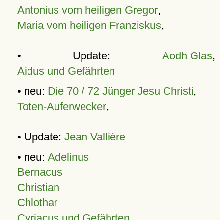
Antonius vom heiligen Gregor
,
Maria vom heiligen Franziskus
,
• Update:
Aodh Glas
,
Aidus und Gefährten
• neu:
Die 70 / 72 Jünger Jesu Christi
,
Toten-Auferwecker
,
• Update:
Jean Vallière
• neu:
Adelinus
Bernacus
Christian
Chlothar
Cyriacus und Gefährten