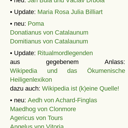
• neu:
Jan Bula und Václav Drbola
• Update:
Maria Rosa Julia Billiart
• neu:
Poma
Donatianus von Catalaunum
Domitianus von Catalaunum
• Update:
Ritualmordlegenden
aus gegebenem Anlass:
Wikipedia und das Ökumenische
Heiligenlexikon
dazu auch:
Wikipedia ist (k)eine Quelle!
• neu:
Aedh von Achard-Finglas
Maedhog von Clonmore
Agericus von Tours
Angelus von Vitoria