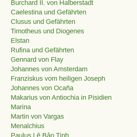
Burchard II. von Halberstadt
Caelestina und Gefährten
Clusus und Gefährten
Timotheus und Diogenes
Elstan
Rufina und Gefährten
Gennard von Flay
Johannes von Amsterdam
Franziskus vom heiligen Joseph
Johannes von Ocaña
Makarius von Antiochia in Pisidien
Marina
Martin von Vargas
Menalchius
Paulus Lê Bảo Tịnh