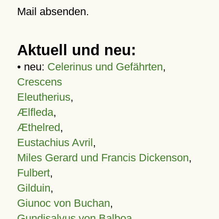
Mail absenden.
Aktuell und neu:
• neu:
Celerinus und Gefährten
,
Crescens
Eleutherius
,
Ælfleda
,
Æthelred
,
Eustachius Avril
,
Miles Gerard und Francis Dickenson
,
Fulbert
,
Gilduin
,
Giunoc von Buchan
,
Gundisalvus von Balboa
,