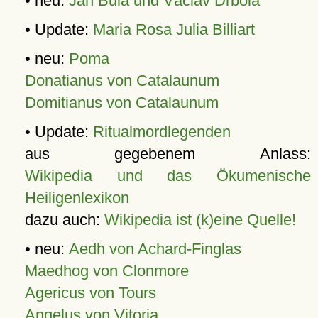
• neu:
Jan Bula und Václav Drbola
• Update:
Maria Rosa Julia Billiart
• neu:
Poma
Donatianus von Catalaunum
Domitianus von Catalaunum
• Update:
Ritualmordlegenden
aus gegebenem Anlass:
Wikipedia und das Ökumenische
Heiligenlexikon
dazu auch:
Wikipedia ist (k)eine Quelle!
• neu:
Aedh von Achard-Finglas
Maedhog von Clonmore
Agericus von Tours
Angelus von Vitoria