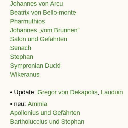
Johannes von Arcu
Beatrix von Bello-monte
Pharmuthios
Johannes
vom Brunnen
Salon und Gefährten
Senach
Stephan
Sympronian Ducki
Wikeranus
• Update:
Gregor von Dekapolis
,
Lauduin
• neu:
Ammia
Apollonius und Gefährten
Bartholuccius und Stephan