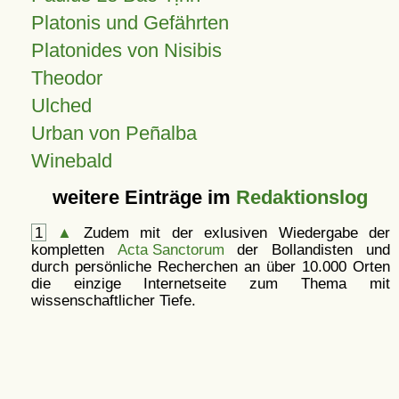
Platonis und Gefährten
Platonides von Nisibis
Theodor
Ulched
Urban von Peñalba
Winebald
weitere Einträge im
Redaktionslog
1
▲
Zudem mit der exlusiven Wiedergabe der
kompletten
Acta Sanctorum
der Bollandisten und
durch persönliche Recherchen an über 10.000 Orten
die einzige Internetseite zum Thema mit
wissenschaftlicher Tiefe.