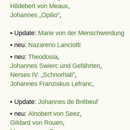
Hildebert von Meaux
,
Johannes „Opilio”
,
• Update:
Marie von der Menschwerdung
• neu:
Nazareno Lanciotti
• neu:
Theodosia
,
Johannes Swierc und Gefährten
,
Nerses IV. „Schnorhali”
,
Johannes Franziskus Lefranc
,
• Update:
Johannes de Brébeuf
• neu:
Alnobert von Seez
,
Gildard von Rouen
,