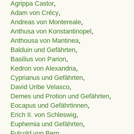
Agrippa Castor
,
Adam von Crécy
,
Andreas von Montereale
,
Anthusa von Konstantinopel
,
Anthousa von Mantinea
,
Balduin und Gefährten
,
Basilius von Parion
,
Kedron von Alexandria
,
Cyprianus und Gefährten
,
David Uribe Velasco
,
Demes und Protion und Gefährten
,
Eocapus und Gefährtinnen
,
Erich II. von Schleswig
,
Euphemia und Gefährten
,
Fulcold von Bern
,