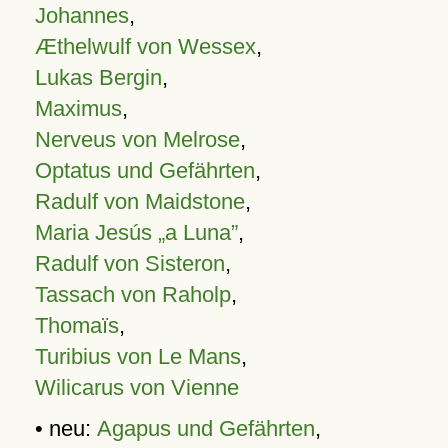
Johannes
,
Æthelwulf von Wessex
,
Lukas Bergin
,
Maximus
,
Nerveus von Melrose
,
Optatus und Gefährten
,
Radulf von Maidstone
,
Maria Jesús „a Luna”
,
Radulf von Sisteron
,
Tassach von Raholp
,
Thomaïs
,
Turibius von Le Mans
,
Wilicarus von Vienne
• neu:
Agapus und Gefährten
,