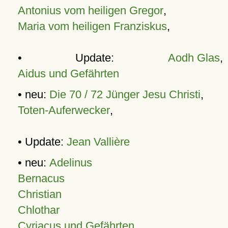
Antonius vom heiligen Gregor
,
Maria vom heiligen Franziskus
,
• Update:
Aodh Glas
,
Aidus und Gefährten
• neu:
Die 70 / 72 Jünger Jesu Christi
,
Toten-Auferwecker
,
• Update:
Jean Vallière
• neu:
Adelinus
Bernacus
Christian
Chlothar
Cyriacus und Gefährten