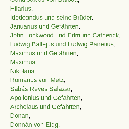
Hilarius
,
Idedeandus und seine Brüder
,
Januarius und Gefährten
,
John Lockwood und Edmund Catherick
,
Ludwig Ballejus und Ludwig Panetius
,
Maximus und Gefährten
,
Maximus
,
Nikolaus
,
Romanus von Metz
,
Sabás Reyes Salazar
,
Apollonius und Gefährten
,
Archelaus und Gefährten
,
Donan
,
Donnán von Eigg
,