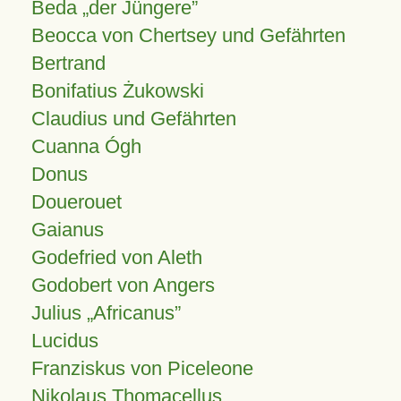
Beda „der Jüngere”
Beocca von Chertsey und Gefährten
Bertrand
Bonifatius Żukowski
Claudius und Gefährten
Cuanna Ógh
Donus
Douerouet
Gaianus
Godefried von Aleth
Godobert von Angers
Julius
Africanus
Lucidus
Franziskus von Piceleone
Nikolaus Thomacellus