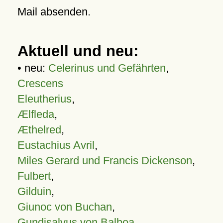
Mail absenden.
Aktuell und neu:
• neu:
Celerinus und Gefährten
,
Crescens
Eleutherius
,
Ælfleda
,
Æthelred
,
Eustachius Avril
,
Miles Gerard und Francis Dickenson
,
Fulbert
,
Gilduin
,
Giunoc von Buchan
,
Gundisalvus von Balboa
,