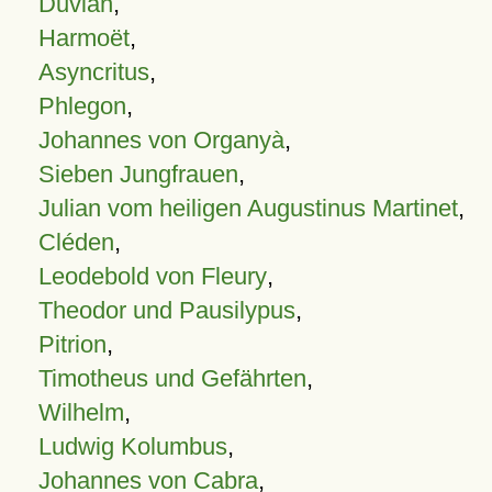
Duvian
,
Harmoët
,
Asyncritus
,
Phlegon
,
Johannes von Organyà
,
Sieben Jungfrauen
,
Julian vom heiligen Augustinus Martinet
,
Cléden
,
Leodebold von Fleury
,
Theodor und Pausilypus
,
Pitrion
,
Timotheus und Gefährten
,
Wilhelm
,
Ludwig Kolumbus
,
Johannes von Cabra
,