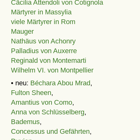
Cäcilia Attendoli von Cotignola
Märtyrer in Massylia
viele Märtyrer in Rom
Mauger
Nathäus von Achonry
Palladius von Auxerre
Reginald von Montemarti
Wilhelm VI. von Montpellier
• neu:
Béchara Abou Mrad
,
Fulton Sheen
,
Amantius von Como
,
Anna von Schlüsselberg
,
Bademus
,
Concessus und Gefährten
,