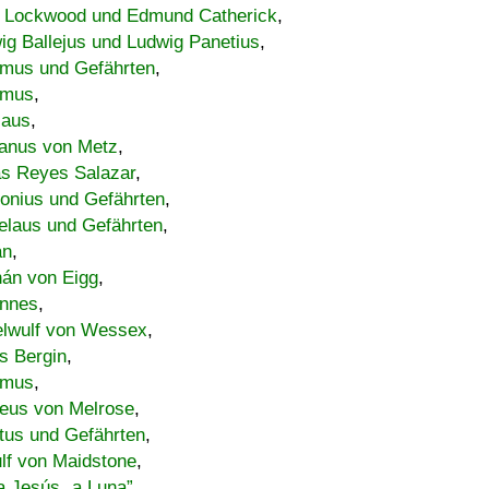
 Lockwood und Edmund Catherick
,
ig Ballejus und Ludwig Panetius
,
mus und Gefährten
,
imus
,
laus
,
nus von Metz
,
s Reyes Salazar
,
lonius und Gefährten
,
elaus und Gefährten
,
an
,
án von Eigg
,
nnes
,
lwulf von Wessex
,
s Bergin
,
imus
,
eus von Melrose
,
tus und Gefährten
,
lf von Maidstone
,
a Jesús „a Luna”
,