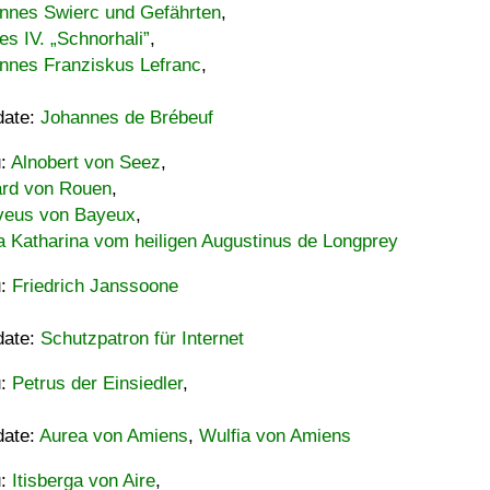
nnes Swierc und Gefährten
,
es IV. „Schnorhali”
,
nnes Franziskus Lefranc
,
date:
Johannes de Brébeuf
u:
Alnobert von Seez
,
ard von Rouen
,
eus von Bayeux
,
a Katharina vom heiligen Augustinus de Longprey
u:
Friedrich Janssoone
date:
Schutzpatron für Internet
u:
Petrus der Einsiedler
,
date:
Aurea von Amiens
,
Wulfia von Amiens
u:
Itisberga von Aire
,