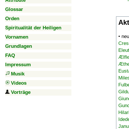
Attribute
Glossar
Orden
Akt
Spiritualität der Heiligen
• ne
Vornamen
Cres
Grundlagen
Eleu
FAQ
Ælfl
Æthe
Impressum
Eust
Musik
Mile
Videos
Fulb
Gild
Vorträge
Giun
Gund
Hilar
Ided
Janu