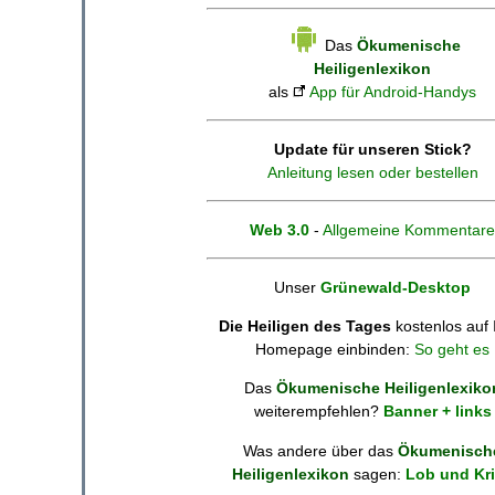
Das
Ökumenische
Heiligenlexikon
als
App für Android-Handys
Update für unseren Stick?
Anleitung lesen oder bestellen
Web 3.0
-
Allgemeine Kommentare
Unser
Grünewald-Desktop
Die Heiligen des Tages
kostenlos auf 
Homepage einbinden:
So geht es
Das
Ökumenische Heiligenlexiko
weiterempfehlen?
Banner + links
Was andere über das
Ökumenisch
Heiligenlexikon
sagen:
Lob und Kri