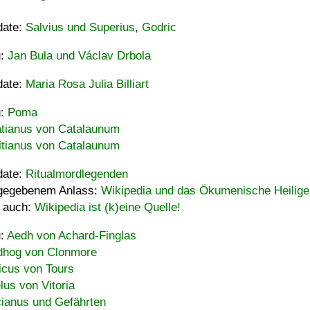
date:
Salvius und Superius
,
Godric
u:
Jan Bula und Václav Drbola
date:
Maria Rosa Julia Billiart
u:
Poma
tianus von Catalaunum
tianus von Catalaunum
date:
Ritualmordlegenden
gegebenem Anlass:
Wikipedia und das Ökumenische Heilige
 auch:
Wikipedia ist (k)eine Quelle!
u:
Aedh von Achard-Finglas
hog von Clonmore
icus von Tours
lus von Vitoria
ianus und Gefährten