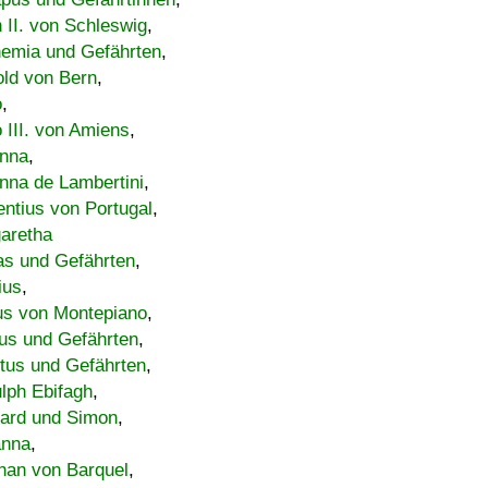
h II. von Schleswig
,
emia und Gefährten
,
old von Bern
,
o
,
 III. von Amiens
,
nna
,
nna de Lambertini
,
entius von Portugal
,
aretha
s und Gefährten
,
ius
,
us von Montepiano
,
us und Gefährten
,
tus und Gefährten
,
lph Ebifagh
,
ard und Simon
,
anna
,
han von Barquel
,