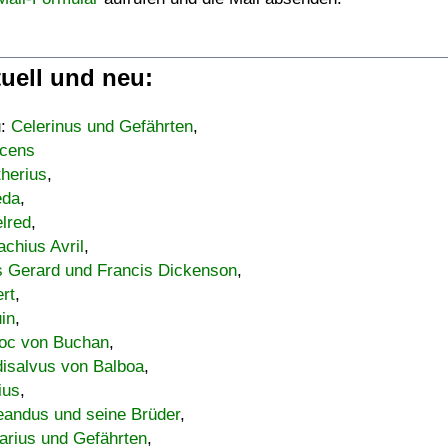
uell und neu:
u:
Celerinus und Gefährten
,
cens
therius
,
eda
,
lred
,
achius Avril
,
s Gerard und Francis Dickenson
,
ert
,
uin
,
oc von Buchan
,
isalvus von Balboa
,
ius
,
eandus und seine Brüder
,
arius und Gefährten
,