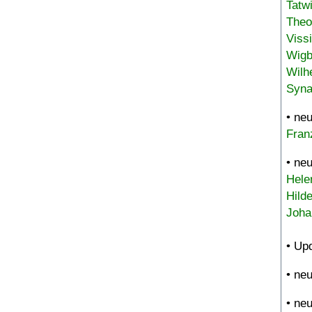
Tatw
Theo
Viss
Wigb
Wilh
Syna
• ne
Fran
• ne
Hele
Hild
Joha
• Up
• ne
• ne