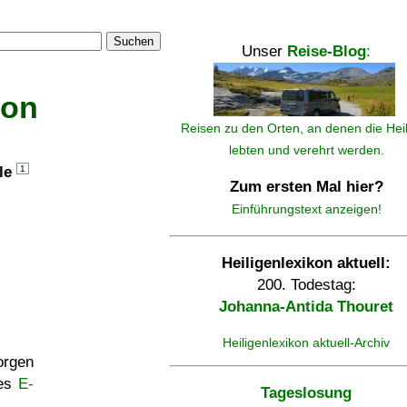
Suchen
Unser
Reise-Blog
:
kon
Reisen zu den Orten, an denen die Hei
lebten und verehrt werden.
lle
1
Zum ersten Mal hier?
Einführungstext anzeigen!
Heiligenlexikon aktuell:
200. Todestag:
Johanna-Antida Thouret
Heiligenlexikon aktuell-Archiv
rgen
ses
E-
Tageslosung