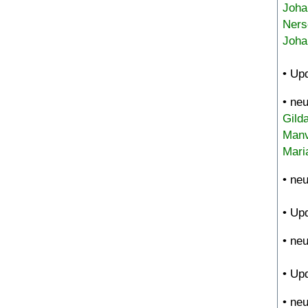
Joha
Ners
Joha
• Up
• ne
Gild
Manv
Mari
• ne
• Up
• ne
• Up
• ne