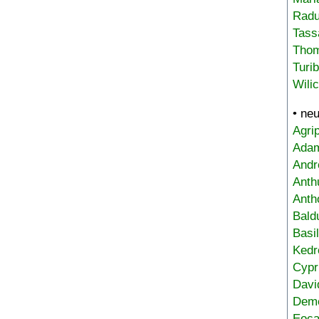
Radu
Tass
Tho
Turi
Wili
• ne
Agri
Adam
Andr
Anth
Anth
Bald
Basi
Kedr
Cypr
Davi
Deme
Eoca