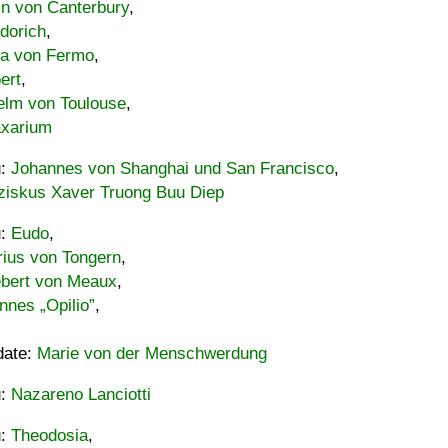
in von Canterbury
,
dorich
,
ia von Fermo
,
ert
,
elm von Toulouse
,
xarium
u:
Johannes von Shanghai und San Francisco
,
ziskus Xaver Truong Buu Diep
u:
Eudo
,
rius von Tongern
,
ebert von Meaux
,
nnes „Opilio”
,
date:
Marie von der Menschwerdung
u:
Nazareno Lanciotti
u:
Theodosia
,