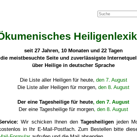
Ökumenisches Heiligenlexi
seit
27 Jahren, 10 Monaten und 22 Tagen
die meistbesuchte Seite und zuverlässigste Internetque
über Heilige in deutscher Sprache
Die Liste aller Heiligen für heute,
den 7. August
Die Liste aller Heiligen für morgen,
den 8. August
Der eine Tagesheilige für heute
, den 7. August
Der eine Tagesheilige für morgen
, den 8. August
Service:
Wir schicken Ihnen den
Tagesheiligen
jeden Mo
kostenlos in Ihr E-Mail-Postfach. Zum Bestellen bitte die
Mail-Formular
aufrufen und die Mail absenden.