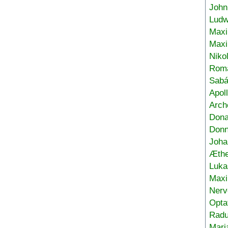
John
Ludw
Maxi
Max
Niko
Roma
Sabá
Apol
Arch
Don
Donn
Joha
Æthe
Luka
Max
Nerv
Opta
Radu
Mari