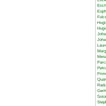
Eric
Euph
Fulc
Hug
Hugo
Joha
Joha
Laur
Marg
Mena
Parc
Petr
Prim
Quar
Radu
Gerh
Sus
Step