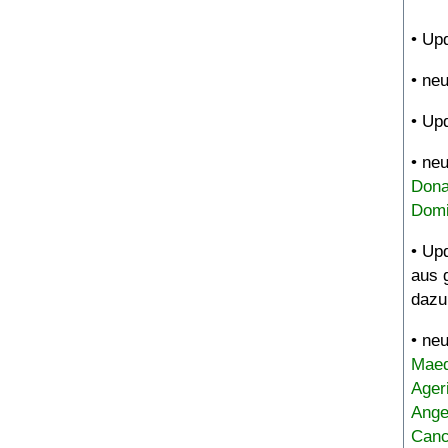
• Up
• ne
• Up
• ne
Dona
Domi
• Up
aus 
dazu
• ne
Maed
Ager
Ange
Canc