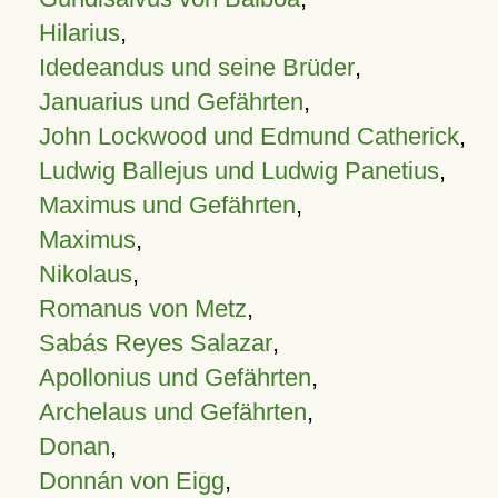
Hilarius
,
Idedeandus und seine Brüder
,
Januarius und Gefährten
,
John Lockwood und Edmund Catherick
,
Ludwig Ballejus und Ludwig Panetius
,
Maximus und Gefährten
,
Maximus
,
Nikolaus
,
Romanus von Metz
,
Sabás Reyes Salazar
,
Apollonius und Gefährten
,
Archelaus und Gefährten
,
Donan
,
Donnán von Eigg
,