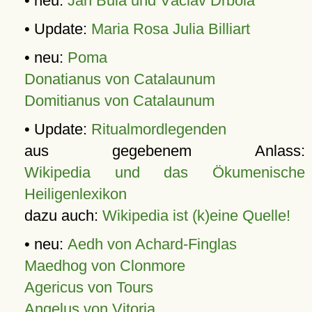
• neu:
Jan Bula und Václav Drbola
• Update:
Maria Rosa Julia Billiart
• neu:
Poma
Donatianus von Catalaunum
Domitianus von Catalaunum
• Update:
Ritualmordlegenden
aus gegebenem Anlass:
Wikipedia und das Ökumenische
Heiligenlexikon
dazu auch:
Wikipedia ist (k)eine Quelle!
• neu:
Aedh von Achard-Finglas
Maedhog von Clonmore
Agericus von Tours
Angelus von Vitoria