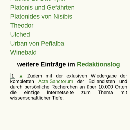
Platonis und Gefährten
Platonides von Nisibis
Theodor
Ulched
Urban von Peñalba
Winebald
weitere Einträge im
Redaktionslog
1
▲
Zudem mit der exlusiven Wiedergabe der
kompletten
Acta Sanctorum
der Bollandisten und
durch persönliche Recherchen an über 10.000 Orten
die einzige Internetseite zum Thema mit
wissenschaftlicher Tiefe.