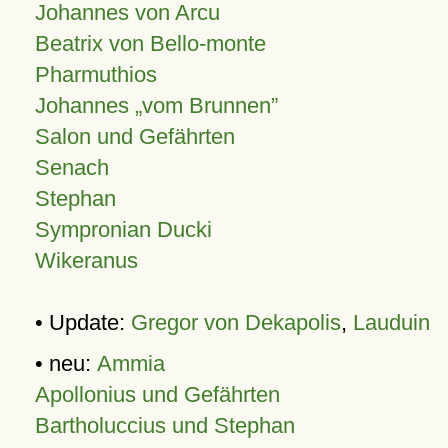
Johannes von Arcu
Beatrix von Bello-monte
Pharmuthios
Johannes
vom Brunnen
Salon und Gefährten
Senach
Stephan
Sympronian Ducki
Wikeranus
• Update:
Gregor von Dekapolis
,
Lauduin
• neu:
Ammia
Apollonius und Gefährten
Bartholuccius und Stephan