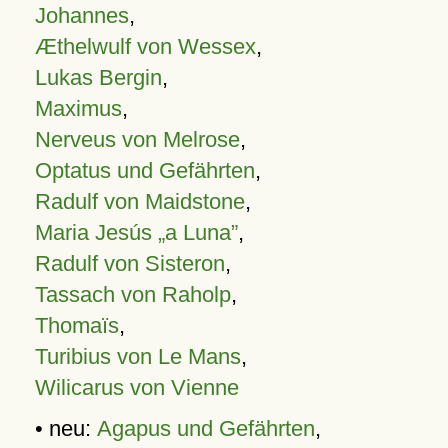
Johannes
,
Æthelwulf von Wessex
,
Lukas Bergin
,
Maximus
,
Nerveus von Melrose
,
Optatus und Gefährten
,
Radulf von Maidstone
,
Maria Jesús „a Luna”
,
Radulf von Sisteron
,
Tassach von Raholp
,
Thomaïs
,
Turibius von Le Mans
,
Wilicarus von Vienne
• neu:
Agapus und Gefährten
,