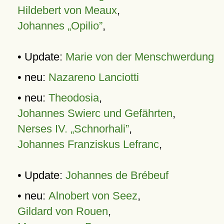
Hildebert von Meaux
,
Johannes „Opilio”
,
• Update:
Marie von der Menschwerdung
• neu:
Nazareno Lanciotti
• neu:
Theodosia
,
Johannes Swierc und Gefährten
,
Nerses IV. „Schnorhali”
,
Johannes Franziskus Lefranc
,
• Update:
Johannes de Brébeuf
• neu:
Alnobert von Seez
,
Gildard von Rouen
,