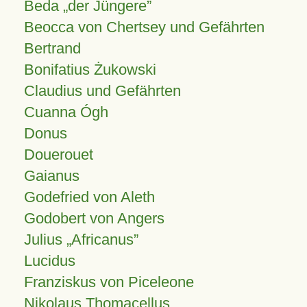
Beda „der Jüngere”
Beocca von Chertsey und Gefährten
Bertrand
Bonifatius Żukowski
Claudius und Gefährten
Cuanna Ógh
Donus
Douerouet
Gaianus
Godefried von Aleth
Godobert von Angers
Julius
Africanus
Lucidus
Franziskus von Piceleone
Nikolaus Thomacellus