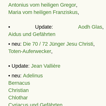
Antonius vom heiligen Gregor
,
Maria vom heiligen Franziskus
,
• Update:
Aodh Glas
,
Aidus und Gefährten
• neu:
Die 70 / 72 Jünger Jesu Christi
,
Toten-Auferwecker
,
• Update:
Jean Vallière
• neu:
Adelinus
Bernacus
Christian
Chlothar
Cyriacus und Gefährten