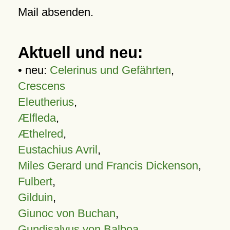
Mail absenden.
Aktuell und neu:
• neu:
Celerinus und Gefährten
,
Crescens
Eleutherius
,
Ælfleda
,
Æthelred
,
Eustachius Avril
,
Miles Gerard und Francis Dickenson
,
Fulbert
,
Gilduin
,
Giunoc von Buchan
,
Gundisalvus von Balboa
,