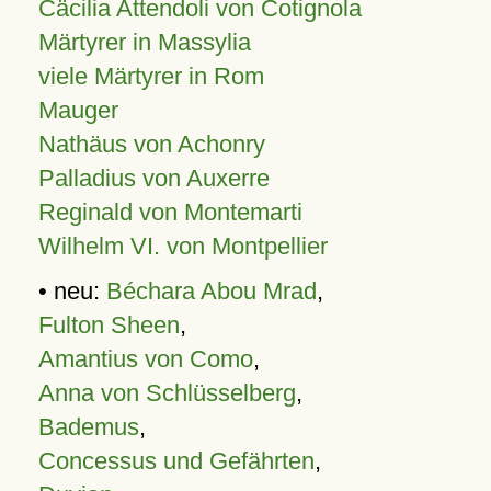
Cäcilia Attendoli von Cotignola
Märtyrer in Massylia
viele Märtyrer in Rom
Mauger
Nathäus von Achonry
Palladius von Auxerre
Reginald von Montemarti
Wilhelm VI. von Montpellier
• neu:
Béchara Abou Mrad
,
Fulton Sheen
,
Amantius von Como
,
Anna von Schlüsselberg
,
Bademus
,
Concessus und Gefährten
,