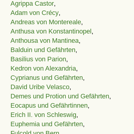
Agrippa Castor
,
Adam von Crécy
,
Andreas von Montereale
,
Anthusa von Konstantinopel
,
Anthousa von Mantinea
,
Balduin und Gefährten
,
Basilius von Parion
,
Kedron von Alexandria
,
Cyprianus und Gefährten
,
David Uribe Velasco
,
Demes und Protion und Gefährten
,
Eocapus und Gefährtinnen
,
Erich II. von Schleswig
,
Euphemia und Gefährten
,
Fulcold von Bern
,