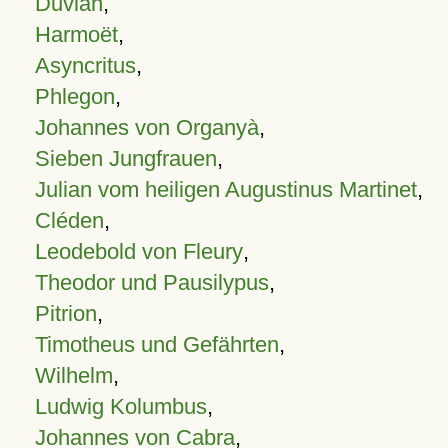
Duvian
,
Harmoët
,
Asyncritus
,
Phlegon
,
Johannes von Organyà
,
Sieben Jungfrauen
,
Julian vom heiligen Augustinus Martinet
,
Cléden
,
Leodebold von Fleury
,
Theodor und Pausilypus
,
Pitrion
,
Timotheus und Gefährten
,
Wilhelm
,
Ludwig Kolumbus
,
Johannes von Cabra
,