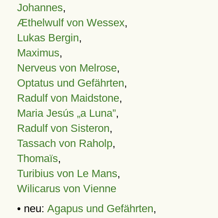
Johannes
,
Æthelwulf von Wessex
,
Lukas Bergin
,
Maximus
,
Nerveus von Melrose
,
Optatus und Gefährten
,
Radulf von Maidstone
,
Maria Jesús „a Luna”
,
Radulf von Sisteron
,
Tassach von Raholp
,
Thomaïs
,
Turibius von Le Mans
,
Wilicarus von Vienne
• neu:
Agapus und Gefährten
,