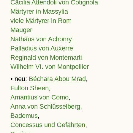
Cäcilia Attendoli von Cotignola
Märtyrer in Massylia
viele Märtyrer in Rom
Mauger
Nathäus von Achonry
Palladius von Auxerre
Reginald von Montemarti
Wilhelm VI. von Montpellier
• neu:
Béchara Abou Mrad
,
Fulton Sheen
,
Amantius von Como
,
Anna von Schlüsselberg
,
Bademus
,
Concessus und Gefährten
,