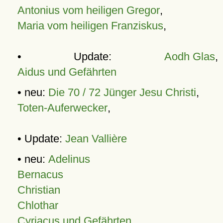
Antonius vom heiligen Gregor
,
Maria vom heiligen Franziskus
,
• Update:
Aodh Glas
,
Aidus und Gefährten
• neu:
Die 70 / 72 Jünger Jesu Christi
,
Toten-Auferwecker
,
• Update:
Jean Vallière
• neu:
Adelinus
Bernacus
Christian
Chlothar
Cyriacus und Gefährten