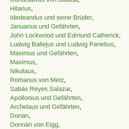
Hilarius
,
Idedeandus und seine Brüder
,
Januarius und Gefährten
,
John Lockwood und Edmund Catherick
,
Ludwig Ballejus und Ludwig Panetius
,
Maximus und Gefährten
,
Maximus
,
Nikolaus
,
Romanus von Metz
,
Sabás Reyes Salazar
,
Apollonius und Gefährten
,
Archelaus und Gefährten
,
Donan
,
Donnán von Eigg
,