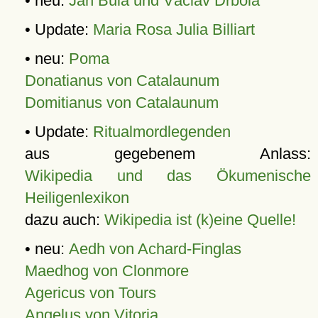
• neu:
Jan Bula und Václav Drbola
• Update:
Maria Rosa Julia Billiart
• neu:
Poma
Donatianus von Catalaunum
Domitianus von Catalaunum
• Update:
Ritualmordlegenden
aus gegebenem Anlass:
Wikipedia und das Ökumenische
Heiligenlexikon
dazu auch:
Wikipedia ist (k)eine Quelle!
• neu:
Aedh von Achard-Finglas
Maedhog von Clonmore
Agericus von Tours
Angelus von Vitoria