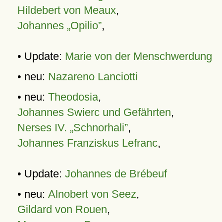
Hildebert von Meaux
,
Johannes „Opilio”
,
• Update:
Marie von der Menschwerdung
• neu:
Nazareno Lanciotti
• neu:
Theodosia
,
Johannes Swierc und Gefährten
,
Nerses IV. „Schnorhali”
,
Johannes Franziskus Lefranc
,
• Update:
Johannes de Brébeuf
• neu:
Alnobert von Seez
,
Gildard von Rouen
,