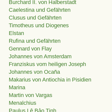
Burchard II. von Halberstadt
Caelestina und Gefährten
Clusus und Gefährten
Timotheus und Diogenes
Elstan
Rufina und Gefährten
Gennard von Flay
Johannes von Amsterdam
Franziskus vom heiligen Joseph
Johannes von Ocaña
Makarius von Antiochia in Pisidien
Marina
Martin von Vargas
Menalchius
Paulus Lê Bảo Tịnh