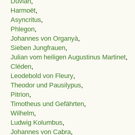
Duvian
,
Harmoët
,
Asyncritus
,
Phlegon
,
Johannes von Organyà
,
Sieben Jungfrauen
,
Julian vom heiligen Augustinus Martinet
,
Cléden
,
Leodebold von Fleury
,
Theodor und Pausilypus
,
Pitrion
,
Timotheus und Gefährten
,
Wilhelm
,
Ludwig Kolumbus
,
Johannes von Cabra
,