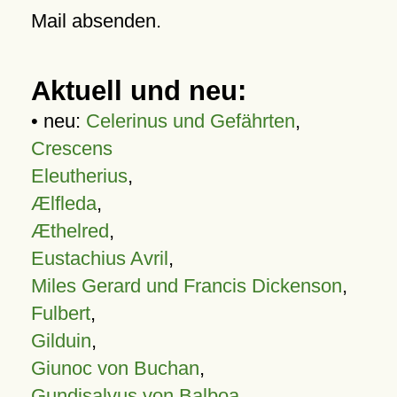
Mail absenden.
Aktuell und neu:
• neu:
Celerinus und Gefährten
,
Crescens
Eleutherius
,
Ælfleda
,
Æthelred
,
Eustachius Avril
,
Miles Gerard und Francis Dickenson
,
Fulbert
,
Gilduin
,
Giunoc von Buchan
,
Gundisalvus von Balboa
,