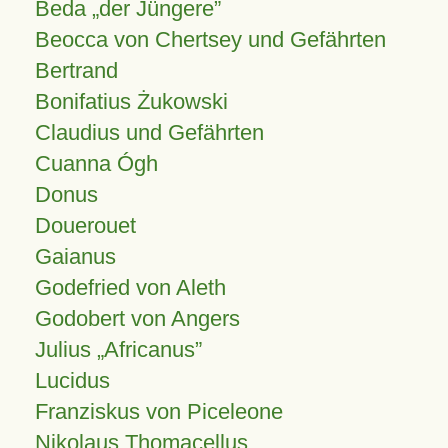
Beda „der Jüngere”
Beocca von Chertsey und Gefährten
Bertrand
Bonifatius Żukowski
Claudius und Gefährten
Cuanna Ógh
Donus
Douerouet
Gaianus
Godefried von Aleth
Godobert von Angers
Julius
Africanus
Lucidus
Franziskus von Piceleone
Nikolaus Thomacellus