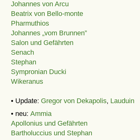
Johannes von Arcu
Beatrix von Bello-monte
Pharmuthios
Johannes
vom Brunnen
Salon und Gefährten
Senach
Stephan
Sympronian Ducki
Wikeranus
• Update:
Gregor von Dekapolis
,
Lauduin
• neu:
Ammia
Apollonius und Gefährten
Bartholuccius und Stephan