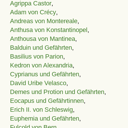
Agrippa Castor
,
Adam von Crécy
,
Andreas von Montereale
,
Anthusa von Konstantinopel
,
Anthousa von Mantinea
,
Balduin und Gefährten
,
Basilius von Parion
,
Kedron von Alexandria
,
Cyprianus und Gefährten
,
David Uribe Velasco
,
Demes und Protion und Gefährten
,
Eocapus und Gefährtinnen
,
Erich II. von Schleswig
,
Euphemia und Gefährten
,
Fulcold von Bern
,