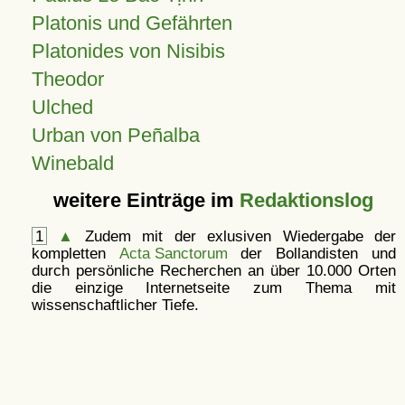
Platonis und Gefährten
Platonides von Nisibis
Theodor
Ulched
Urban von Peñalba
Winebald
weitere Einträge im
Redaktionslog
1
▲
Zudem mit der exlusiven Wiedergabe der
kompletten
Acta Sanctorum
der Bollandisten und
durch persönliche Recherchen an über 10.000 Orten
die einzige Internetseite zum Thema mit
wissenschaftlicher Tiefe.