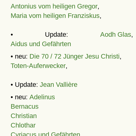
Antonius vom heiligen Gregor
,
Maria vom heiligen Franziskus
,
• Update:
Aodh Glas
,
Aidus und Gefährten
• neu:
Die 70 / 72 Jünger Jesu Christi
,
Toten-Auferwecker
,
• Update:
Jean Vallière
• neu:
Adelinus
Bernacus
Christian
Chlothar
Cyriacus und Gefährten