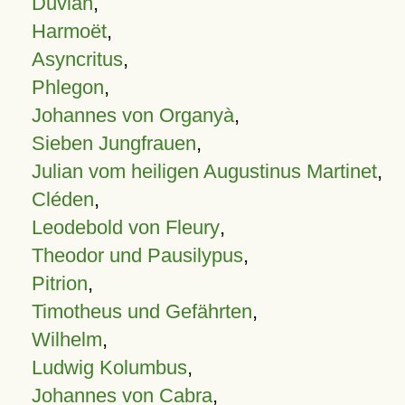
Duvian
,
Harmoët
,
Asyncritus
,
Phlegon
,
Johannes von Organyà
,
Sieben Jungfrauen
,
Julian vom heiligen Augustinus Martinet
,
Cléden
,
Leodebold von Fleury
,
Theodor und Pausilypus
,
Pitrion
,
Timotheus und Gefährten
,
Wilhelm
,
Ludwig Kolumbus
,
Johannes von Cabra
,