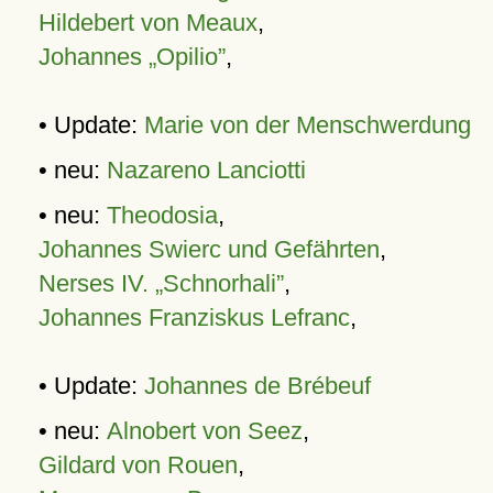
Hildebert von Meaux
,
Johannes „Opilio”
,
• Update:
Marie von der Menschwerdung
• neu:
Nazareno Lanciotti
• neu:
Theodosia
,
Johannes Swierc und Gefährten
,
Nerses IV. „Schnorhali”
,
Johannes Franziskus Lefranc
,
• Update:
Johannes de Brébeuf
• neu:
Alnobert von Seez
,
Gildard von Rouen
,