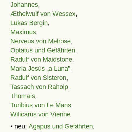
Johannes
,
Æthelwulf von Wessex
,
Lukas Bergin
,
Maximus
,
Nerveus von Melrose
,
Optatus und Gefährten
,
Radulf von Maidstone
,
Maria Jesús „a Luna”
,
Radulf von Sisteron
,
Tassach von Raholp
,
Thomaïs
,
Turibius von Le Mans
,
Wilicarus von Vienne
• neu:
Agapus und Gefährten
,