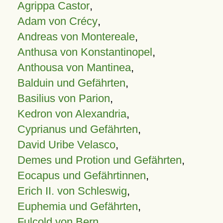
Agrippa Castor
,
Adam von Crécy
,
Andreas von Montereale
,
Anthusa von Konstantinopel
,
Anthousa von Mantinea
,
Balduin und Gefährten
,
Basilius von Parion
,
Kedron von Alexandria
,
Cyprianus und Gefährten
,
David Uribe Velasco
,
Demes und Protion und Gefährten
,
Eocapus und Gefährtinnen
,
Erich II. von Schleswig
,
Euphemia und Gefährten
,
Fulcold von Bern
,