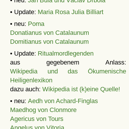
• neu:
Jan Bula und Václav Drbola
• Update:
Maria Rosa Julia Billiart
• neu:
Poma
Donatianus von Catalaunum
Domitianus von Catalaunum
• Update:
Ritualmordlegenden
aus gegebenem Anlass:
Wikipedia und das Ökumenische
Heiligenlexikon
dazu auch:
Wikipedia ist (k)eine Quelle!
• neu:
Aedh von Achard-Finglas
Maedhog von Clonmore
Agericus von Tours
Angelus von Vitoria