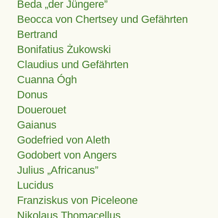
Beda „der Jüngere”
Beocca von Chertsey und Gefährten
Bertrand
Bonifatius Żukowski
Claudius und Gefährten
Cuanna Ógh
Donus
Douerouet
Gaianus
Godefried von Aleth
Godobert von Angers
Julius
Africanus
Lucidus
Franziskus von Piceleone
Nikolaus Thomacellus