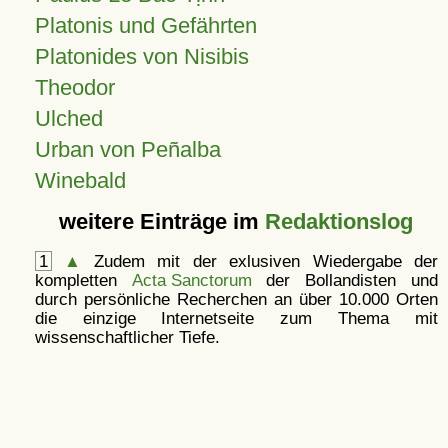
Platonis und Gefährten
Platonides von Nisibis
Theodor
Ulched
Urban von Peñalba
Winebald
weitere Einträge im
Redaktionslog
1
▲
Zudem mit der exlusiven Wiedergabe der
kompletten
Acta Sanctorum
der Bollandisten und
durch persönliche Recherchen an über 10.000 Orten
die einzige Internetseite zum Thema mit
wissenschaftlicher Tiefe.