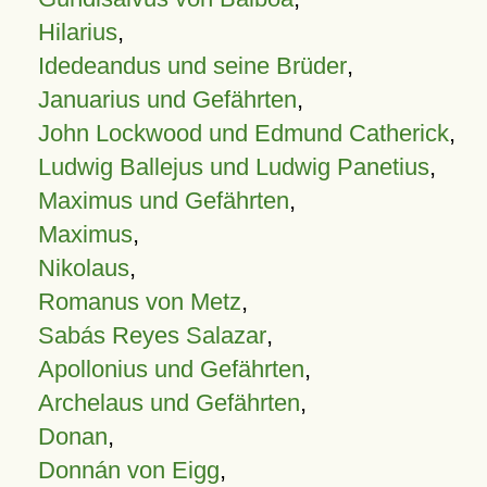
Hilarius
,
Idedeandus und seine Brüder
,
Januarius und Gefährten
,
John Lockwood und Edmund Catherick
,
Ludwig Ballejus und Ludwig Panetius
,
Maximus und Gefährten
,
Maximus
,
Nikolaus
,
Romanus von Metz
,
Sabás Reyes Salazar
,
Apollonius und Gefährten
,
Archelaus und Gefährten
,
Donan
,
Donnán von Eigg
,