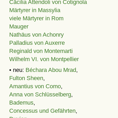
Cäcilia Attendoli von Cotignola
Märtyrer in Massylia
viele Märtyrer in Rom
Mauger
Nathäus von Achonry
Palladius von Auxerre
Reginald von Montemarti
Wilhelm VI. von Montpellier
• neu:
Béchara Abou Mrad
,
Fulton Sheen
,
Amantius von Como
,
Anna von Schlüsselberg
,
Bademus
,
Concessus und Gefährten
,