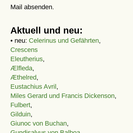
Mail absenden.
Aktuell und neu:
• neu:
Celerinus und Gefährten
,
Crescens
Eleutherius
,
Ælfleda
,
Æthelred
,
Eustachius Avril
,
Miles Gerard und Francis Dickenson
,
Fulbert
,
Gilduin
,
Giunoc von Buchan
,
Gundisalvus von Balboa
,