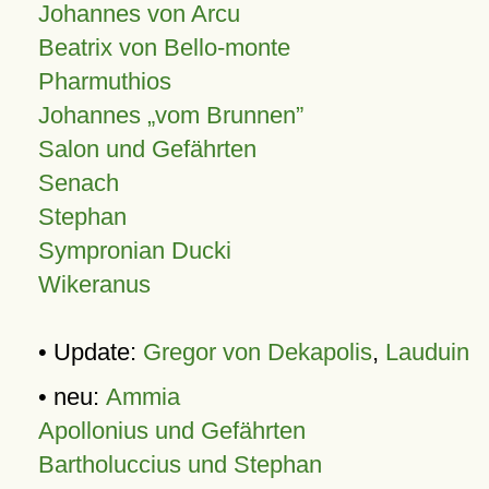
Johannes von Arcu
Beatrix von Bello-monte
Pharmuthios
Johannes
vom Brunnen
Salon und Gefährten
Senach
Stephan
Sympronian Ducki
Wikeranus
• Update:
Gregor von Dekapolis
,
Lauduin
• neu:
Ammia
Apollonius und Gefährten
Bartholuccius und Stephan