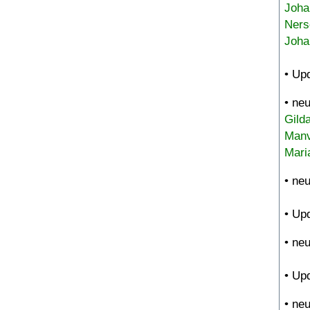
Joha
Ners
Joha
• Up
• ne
Gild
Manv
Mari
• ne
• Up
• ne
• Up
• ne