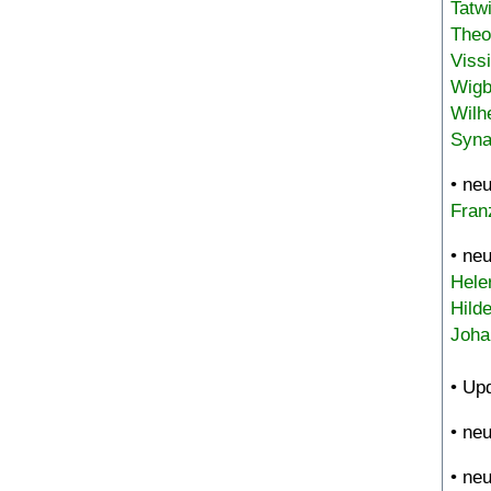
Tatw
Theo
Viss
Wigb
Wilh
Syna
• ne
Fran
• ne
Hele
Hild
Joha
• Up
• ne
• ne