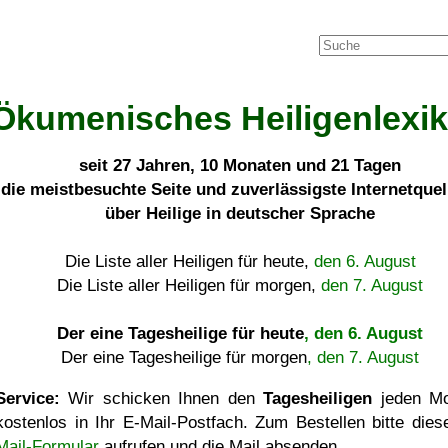
Ökumenisches Heiligenlexi
seit
27 Jahren, 10 Monaten und 21 Tagen
die meistbesuchte Seite und zuverlässigste Internetque
über Heilige in deutscher Sprache
Die Liste aller Heiligen für heute,
den 6. August
Die Liste aller Heiligen für morgen,
den 7. August
Der eine Tagesheilige für heute
, den 6. August
Der eine Tagesheilige für morgen
, den 7. August
Service:
Wir schicken Ihnen den
Tagesheiligen
jeden Mo
kostenlos in Ihr E-Mail-Postfach. Zum Bestellen bitte die
Mail-Formular
aufrufen und die Mail absenden.