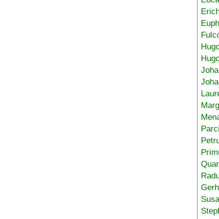
Eric
Euph
Fulc
Hug
Hugo
Joha
Joha
Laur
Marg
Mena
Parc
Petr
Prim
Quar
Radu
Gerh
Sus
Step