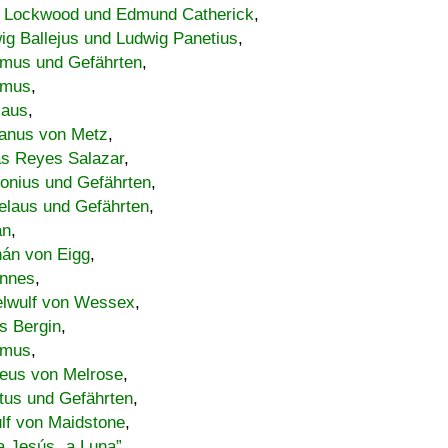
 Lockwood und Edmund Catherick
,
ig Ballejus und Ludwig Panetius
,
mus und Gefährten
,
imus
,
laus
,
nus von Metz
,
s Reyes Salazar
,
lonius und Gefährten
,
elaus und Gefährten
,
an
,
án von Eigg
,
nnes
,
lwulf von Wessex
,
s Bergin
,
imus
,
eus von Melrose
,
tus und Gefährten
,
lf von Maidstone
,
a Jesús „a Luna”
,