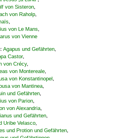
lf von Sisteron
,
ach von Raholp
,
maïs
,
bius von Le Mans
,
carus von Vienne
u:
Agapus und Gefährten
,
ppa Castor
,
 von Crécy
,
eas von Montereale
,
usa von Konstantinopel
,
ousa von Mantinea
,
uin und Gefährten
,
lius von Parion
,
on von Alexandria
,
ianus und Gefährten
,
d Uribe Velasco
,
s und Protion und Gefährten
,
pus und Gefährtinnen
,