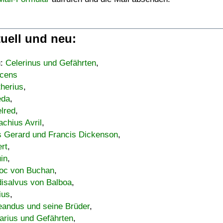
uell und neu:
u:
Celerinus und Gefährten
,
cens
therius
,
eda
,
lred
,
achius Avril
,
s Gerard und Francis Dickenson
,
ert
,
uin
,
oc von Buchan
,
isalvus von Balboa
,
ius
,
eandus und seine Brüder
,
arius und Gefährten
,