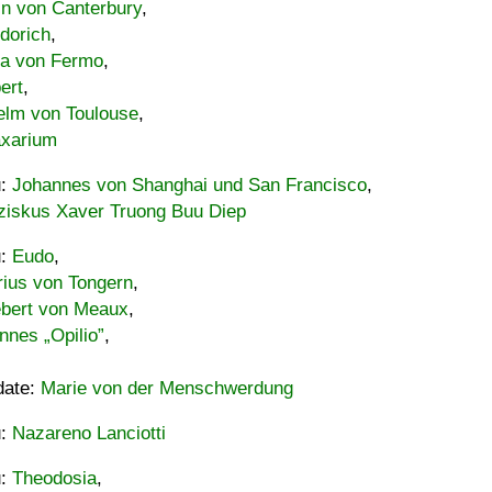
in von Canterbury
,
dorich
,
ia von Fermo
,
ert
,
elm von Toulouse
,
xarium
u:
Johannes von Shanghai und San Francisco
,
ziskus Xaver Truong Buu Diep
u:
Eudo
,
rius von Tongern
,
ebert von Meaux
,
nnes „Opilio”
,
date:
Marie von der Menschwerdung
u:
Nazareno Lanciotti
u:
Theodosia
,