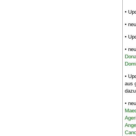
• Up
• ne
• Up
• ne
Dona
Domi
• Up
aus 
dazu
• ne
Maed
Ager
Ange
Canc