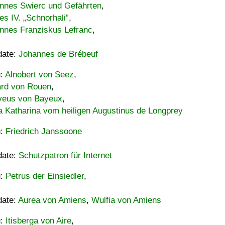
nnes Swierc und Gefährten
,
es IV. „Schnorhali”
,
nnes Franziskus Lefranc
,
date:
Johannes de Brébeuf
u:
Alnobert von Seez
,
ard von Rouen
,
eus von Bayeux
,
a Katharina vom heiligen Augustinus de Longprey
u:
Friedrich Janssoone
date:
Schutzpatron für Internet
u:
Petrus der Einsiedler
,
date:
Aurea von Amiens
,
Wulfia von Amiens
u:
Itisberga von Aire
,