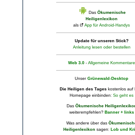
Das
Ökumenische
Heiligenlexikon
als
App für Android-Handys
Update für unseren Stick?
Anleitung lesen oder bestellen
Web 3.0
-
Allgemeine Kommentare
Unser
Grünewald-Desktop
Die Heiligen des Tages
kostenlos auf 
Homepage einbinden:
So geht es
Das
Ökumenische Heiligenlexiko
weiterempfehlen?
Banner + links
Was andere über das
Ökumenisch
Heiligenlexikon
sagen:
Lob und Kri