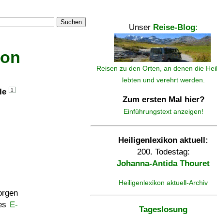
Suchen
Unser
Reise-Blog
:
kon
Reisen zu den Orten, an denen die Hei
lebten und verehrt werden.
lle
1
Zum ersten Mal hier?
Einführungstext anzeigen!
Heiligenlexikon aktuell:
200. Todestag:
Johanna-Antida Thouret
Heiligenlexikon aktuell-Archiv
rgen
ses
E-
Tageslosung