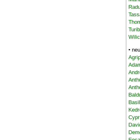
Radu
Tass
Tho
Turi
Wili
• ne
Agri
Adam
Andr
Anth
Anth
Bald
Basi
Kedr
Cypr
Davi
Deme
Eoca