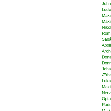
John
Ludw
Maxi
Max
Niko
Roma
Sabá
Apol
Arch
Don
Donn
Joha
Æthe
Luka
Max
Nerv
Opta
Radu
Mari