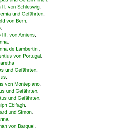
h II. von Schleswig
,
emia und Gefährten
,
old von Bern
,
o
,
 III. von Amiens
,
nna
,
nna de Lambertini
,
entius von Portugal
,
aretha
s und Gefährten
,
ius
,
us von Montepiano
,
us und Gefährten
,
tus und Gefährten
,
lph Ebifagh
,
ard und Simon
,
anna
,
han von Barquel
,