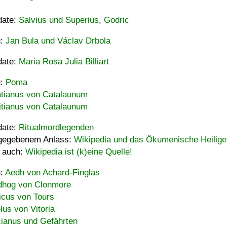
date:
Salvius und Superius
,
Godric
u:
Jan Bula und Václav Drbola
date:
Maria Rosa Julia Billiart
u:
Poma
tianus von Catalaunum
tianus von Catalaunum
date:
Ritualmordlegenden
gegebenem Anlass:
Wikipedia und das Ökumenische Heilige
 auch:
Wikipedia ist (k)eine Quelle!
u:
Aedh von Achard-Finglas
hog von Clonmore
icus von Tours
lus von Vitoria
ianus und Gefährten