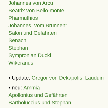
Johannes von Arcu
Beatrix von Bello-monte
Pharmuthios
Johannes
vom Brunnen
Salon und Gefährten
Senach
Stephan
Sympronian Ducki
Wikeranus
• Update:
Gregor von Dekapolis
,
Lauduin
• neu:
Ammia
Apollonius und Gefährten
Bartholuccius und Stephan