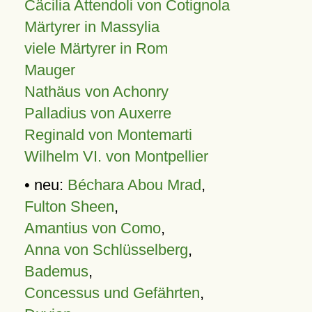
Cäcilia Attendoli von Cotignola
Märtyrer in Massylia
viele Märtyrer in Rom
Mauger
Nathäus von Achonry
Palladius von Auxerre
Reginald von Montemarti
Wilhelm VI. von Montpellier
• neu:
Béchara Abou Mrad
,
Fulton Sheen
,
Amantius von Como
,
Anna von Schlüsselberg
,
Bademus
,
Concessus und Gefährten
,