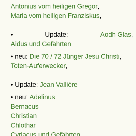
Antonius vom heiligen Gregor
,
Maria vom heiligen Franziskus
,
• Update:
Aodh Glas
,
Aidus und Gefährten
• neu:
Die 70 / 72 Jünger Jesu Christi
,
Toten-Auferwecker
,
• Update:
Jean Vallière
• neu:
Adelinus
Bernacus
Christian
Chlothar
Cyriacus und Gefährten