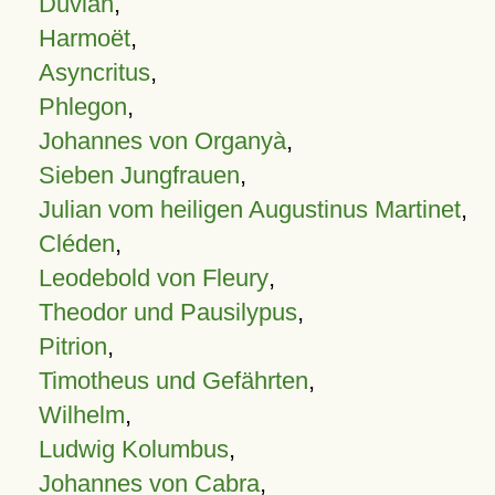
Duvian
,
Harmoët
,
Asyncritus
,
Phlegon
,
Johannes von Organyà
,
Sieben Jungfrauen
,
Julian vom heiligen Augustinus Martinet
,
Cléden
,
Leodebold von Fleury
,
Theodor und Pausilypus
,
Pitrion
,
Timotheus und Gefährten
,
Wilhelm
,
Ludwig Kolumbus
,
Johannes von Cabra
,