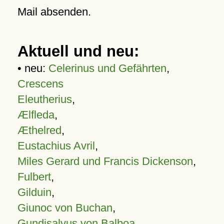
Mail absenden.
Aktuell und neu:
• neu:
Celerinus und Gefährten
,
Crescens
Eleutherius
,
Ælfleda
,
Æthelred
,
Eustachius Avril
,
Miles Gerard und Francis Dickenson
,
Fulbert
,
Gilduin
,
Giunoc von Buchan
,
Gundisalvus von Balboa
,