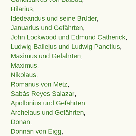
Hilarius
,
Idedeandus und seine Brüder
,
Januarius und Gefährten
,
John Lockwood und Edmund Catherick
,
Ludwig Ballejus und Ludwig Panetius
,
Maximus und Gefährten
,
Maximus
,
Nikolaus
,
Romanus von Metz
,
Sabás Reyes Salazar
,
Apollonius und Gefährten
,
Archelaus und Gefährten
,
Donan
,
Donnán von Eigg
,