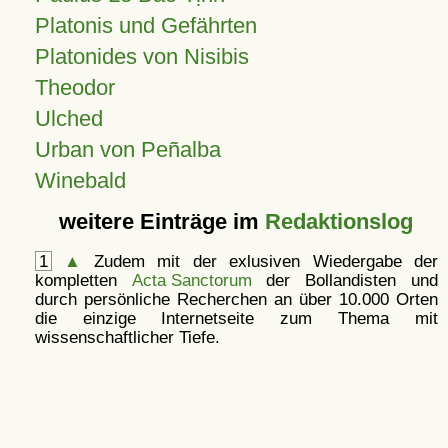
Platonis und Gefährten
Platonides von Nisibis
Theodor
Ulched
Urban von Peñalba
Winebald
weitere Einträge im
Redaktionslog
1
▲
Zudem mit der exlusiven Wiedergabe der
kompletten
Acta Sanctorum
der Bollandisten und
durch persönliche Recherchen an über 10.000 Orten
die einzige Internetseite zum Thema mit
wissenschaftlicher Tiefe.