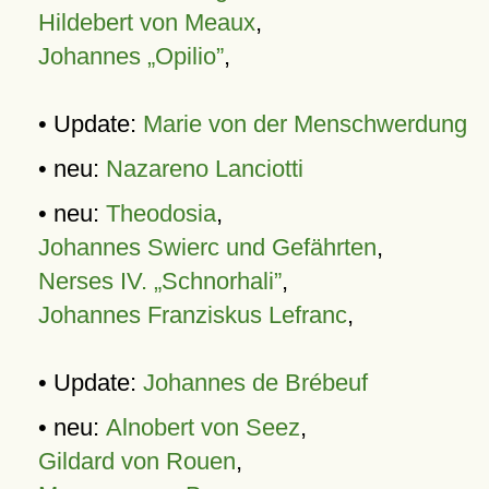
Hildebert von Meaux
,
Johannes „Opilio”
,
• Update:
Marie von der Menschwerdung
• neu:
Nazareno Lanciotti
• neu:
Theodosia
,
Johannes Swierc und Gefährten
,
Nerses IV. „Schnorhali”
,
Johannes Franziskus Lefranc
,
• Update:
Johannes de Brébeuf
• neu:
Alnobert von Seez
,
Gildard von Rouen
,