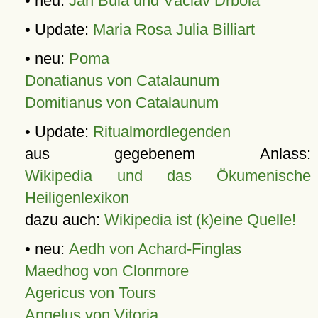
• neu:
Jan Bula und Václav Drbola
• Update:
Maria Rosa Julia Billiart
• neu:
Poma
Donatianus von Catalaunum
Domitianus von Catalaunum
• Update:
Ritualmordlegenden
aus gegebenem Anlass:
Wikipedia und das Ökumenische
Heiligenlexikon
dazu auch:
Wikipedia ist (k)eine Quelle!
• neu:
Aedh von Achard-Finglas
Maedhog von Clonmore
Agericus von Tours
Angelus von Vitoria