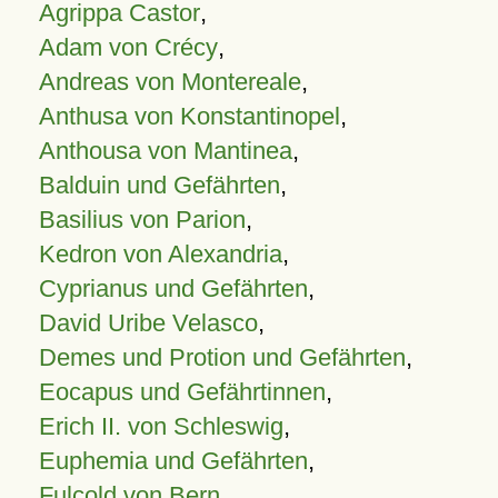
Agrippa Castor
,
Adam von Crécy
,
Andreas von Montereale
,
Anthusa von Konstantinopel
,
Anthousa von Mantinea
,
Balduin und Gefährten
,
Basilius von Parion
,
Kedron von Alexandria
,
Cyprianus und Gefährten
,
David Uribe Velasco
,
Demes und Protion und Gefährten
,
Eocapus und Gefährtinnen
,
Erich II. von Schleswig
,
Euphemia und Gefährten
,
Fulcold von Bern
,