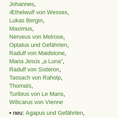
Johannes
,
Æthelwulf von Wessex
,
Lukas Bergin
,
Maximus
,
Nerveus von Melrose
,
Optatus und Gefährten
,
Radulf von Maidstone
,
Maria Jesús „a Luna”
,
Radulf von Sisteron
,
Tassach von Raholp
,
Thomaïs
,
Turibius von Le Mans
,
Wilicarus von Vienne
• neu:
Agapus und Gefährten
,