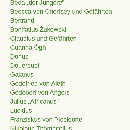
Beda „der Jüngere”
Beocca von Chertsey und Gefährten
Bertrand
Bonifatius Żukowski
Claudius und Gefährten
Cuanna Ógh
Donus
Douerouet
Gaianus
Godefried von Aleth
Godobert von Angers
Julius
Africanus
Lucidus
Franziskus von Piceleone
Nikolaus Thomacellus