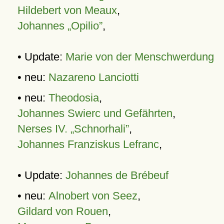
Hildebert von Meaux
,
Johannes „Opilio”
,
• Update:
Marie von der Menschwerdung
• neu:
Nazareno Lanciotti
• neu:
Theodosia
,
Johannes Swierc und Gefährten
,
Nerses IV. „Schnorhali”
,
Johannes Franziskus Lefranc
,
• Update:
Johannes de Brébeuf
• neu:
Alnobert von Seez
,
Gildard von Rouen
,