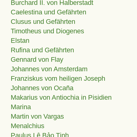
Burchard II. von Halberstadt
Caelestina und Gefährten
Clusus und Gefährten
Timotheus und Diogenes
Elstan
Rufina und Gefährten
Gennard von Flay
Johannes von Amsterdam
Franziskus vom heiligen Joseph
Johannes von Ocaña
Makarius von Antiochia in Pisidien
Marina
Martin von Vargas
Menalchius
Paulus Lê Bảo Tịnh