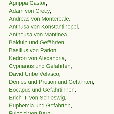
Agrippa Castor
,
Adam von Crécy
,
Andreas von Montereale
,
Anthusa von Konstantinopel
,
Anthousa von Mantinea
,
Balduin und Gefährten
,
Basilius von Parion
,
Kedron von Alexandria
,
Cyprianus und Gefährten
,
David Uribe Velasco
,
Demes und Protion und Gefährten
,
Eocapus und Gefährtinnen
,
Erich II. von Schleswig
,
Euphemia und Gefährten
,
Fulcold von Bern
,