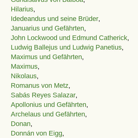
Hilarius
,
Idedeandus und seine Brüder
,
Januarius und Gefährten
,
John Lockwood und Edmund Catherick
,
Ludwig Ballejus und Ludwig Panetius
,
Maximus und Gefährten
,
Maximus
,
Nikolaus
,
Romanus von Metz
,
Sabás Reyes Salazar
,
Apollonius und Gefährten
,
Archelaus und Gefährten
,
Donan
,
Donnán von Eigg
,