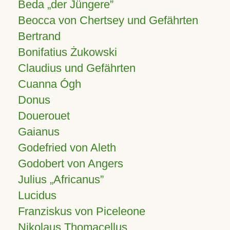
Beda „der Jüngere”
Beocca von Chertsey und Gefährten
Bertrand
Bonifatius Żukowski
Claudius und Gefährten
Cuanna Ógh
Donus
Douerouet
Gaianus
Godefried von Aleth
Godobert von Angers
Julius
Africanus
Lucidus
Franziskus von Piceleone
Nikolaus Thomacellus