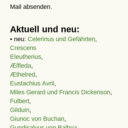
Mail absenden.
Aktuell und neu:
• neu:
Celerinus und Gefährten
,
Crescens
Eleutherius
,
Ælfleda
,
Æthelred
,
Eustachius Avril
,
Miles Gerard und Francis Dickenson
,
Fulbert
,
Gilduin
,
Giunoc von Buchan
,
Gundisalvus von Balboa
,