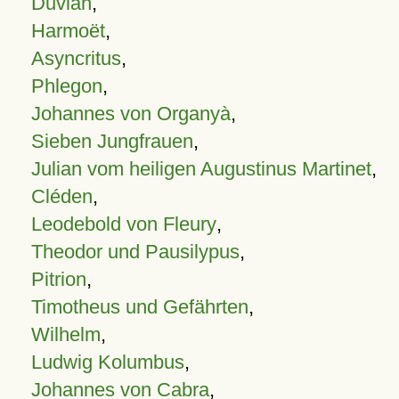
Duvian
,
Harmoët
,
Asyncritus
,
Phlegon
,
Johannes von Organyà
,
Sieben Jungfrauen
,
Julian vom heiligen Augustinus Martinet
,
Cléden
,
Leodebold von Fleury
,
Theodor und Pausilypus
,
Pitrion
,
Timotheus und Gefährten
,
Wilhelm
,
Ludwig Kolumbus
,
Johannes von Cabra
,