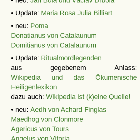
• neu:
Jan Bula und Václav Drbola
• Update:
Maria Rosa Julia Billiart
• neu:
Poma
Donatianus von Catalaunum
Domitianus von Catalaunum
• Update:
Ritualmordlegenden
aus gegebenem Anlass:
Wikipedia und das Ökumenische
Heiligenlexikon
dazu auch:
Wikipedia ist (k)eine Quelle!
• neu:
Aedh von Achard-Finglas
Maedhog von Clonmore
Agericus von Tours
Angelus von Vitoria