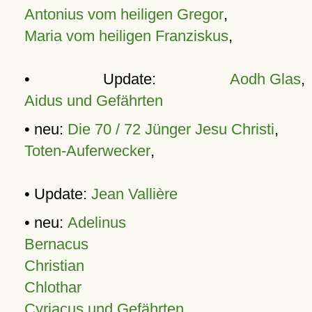
Antonius vom heiligen Gregor
,
Maria vom heiligen Franziskus
,
• Update:
Aodh Glas
,
Aidus und Gefährten
• neu:
Die 70 / 72 Jünger Jesu Christi
,
Toten-Auferwecker
,
• Update:
Jean Vallière
• neu:
Adelinus
Bernacus
Christian
Chlothar
Cyriacus und Gefährten