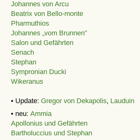
Johannes von Arcu
Beatrix von Bello-monte
Pharmuthios
Johannes
vom Brunnen
Salon und Gefährten
Senach
Stephan
Sympronian Ducki
Wikeranus
• Update:
Gregor von Dekapolis
,
Lauduin
• neu:
Ammia
Apollonius und Gefährten
Bartholuccius und Stephan