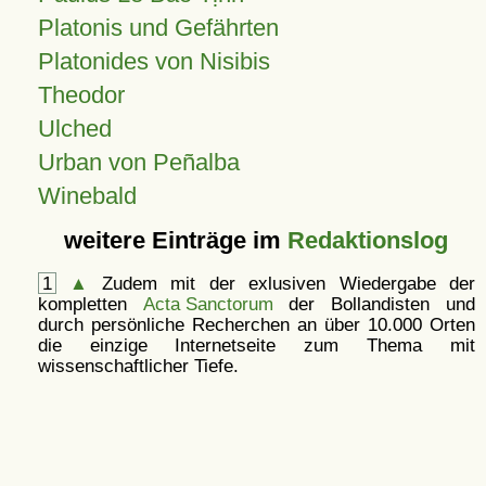
Platonis und Gefährten
Platonides von Nisibis
Theodor
Ulched
Urban von Peñalba
Winebald
weitere Einträge im
Redaktionslog
1
▲
Zudem mit der exlusiven Wiedergabe der
kompletten
Acta Sanctorum
der Bollandisten und
durch persönliche Recherchen an über 10.000 Orten
die einzige Internetseite zum Thema mit
wissenschaftlicher Tiefe.