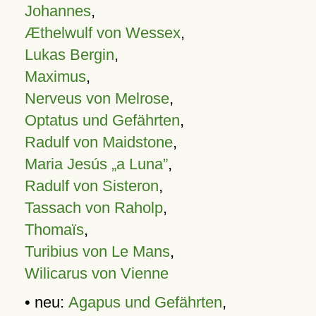
Johannes
,
Æthelwulf von Wessex
,
Lukas Bergin
,
Maximus
,
Nerveus von Melrose
,
Optatus und Gefährten
,
Radulf von Maidstone
,
Maria Jesús „a Luna”
,
Radulf von Sisteron
,
Tassach von Raholp
,
Thomaïs
,
Turibius von Le Mans
,
Wilicarus von Vienne
• neu:
Agapus und Gefährten
,