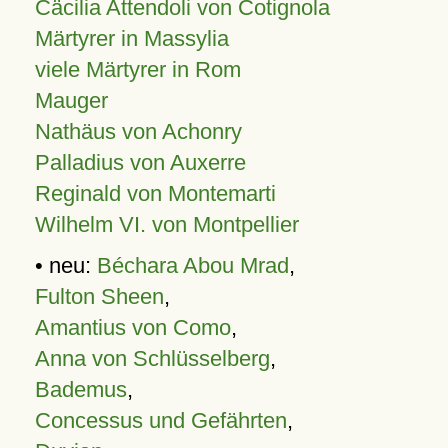
Cäcilia Attendoli von Cotignola
Märtyrer in Massylia
viele Märtyrer in Rom
Mauger
Nathäus von Achonry
Palladius von Auxerre
Reginald von Montemarti
Wilhelm VI. von Montpellier
• neu:
Béchara Abou Mrad
,
Fulton Sheen
,
Amantius von Como
,
Anna von Schlüsselberg
,
Bademus
,
Concessus und Gefährten
,