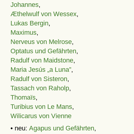
Johannes
,
Æthelwulf von Wessex
,
Lukas Bergin
,
Maximus
,
Nerveus von Melrose
,
Optatus und Gefährten
,
Radulf von Maidstone
,
Maria Jesús „a Luna”
,
Radulf von Sisteron
,
Tassach von Raholp
,
Thomaïs
,
Turibius von Le Mans
,
Wilicarus von Vienne
• neu:
Agapus und Gefährten
,