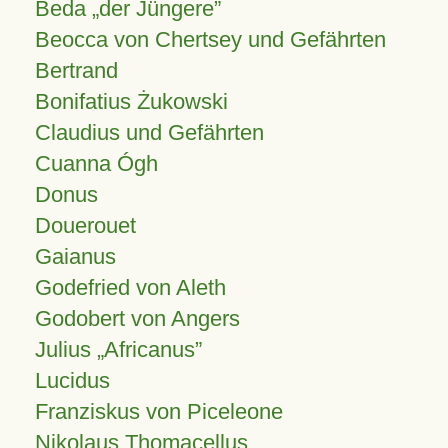
Beda „der Jüngere”
Beocca von Chertsey und Gefährten
Bertrand
Bonifatius Żukowski
Claudius und Gefährten
Cuanna Ógh
Donus
Douerouet
Gaianus
Godefried von Aleth
Godobert von Angers
Julius
Africanus
Lucidus
Franziskus von Piceleone
Nikolaus Thomacellus