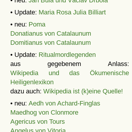
• neu:
Jan Bula und Václav Drbola
• Update:
Maria Rosa Julia Billiart
• neu:
Poma
Donatianus von Catalaunum
Domitianus von Catalaunum
• Update:
Ritualmordlegenden
aus gegebenem Anlass:
Wikipedia und das Ökumenische
Heiligenlexikon
dazu auch:
Wikipedia ist (k)eine Quelle!
• neu:
Aedh von Achard-Finglas
Maedhog von Clonmore
Agericus von Tours
Angelus von Vitoria