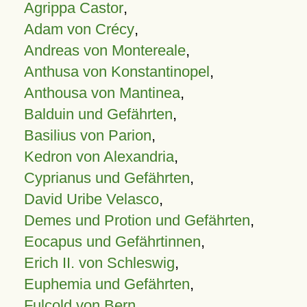
Agrippa Castor
,
Adam von Crécy
,
Andreas von Montereale
,
Anthusa von Konstantinopel
,
Anthousa von Mantinea
,
Balduin und Gefährten
,
Basilius von Parion
,
Kedron von Alexandria
,
Cyprianus und Gefährten
,
David Uribe Velasco
,
Demes und Protion und Gefährten
,
Eocapus und Gefährtinnen
,
Erich II. von Schleswig
,
Euphemia und Gefährten
,
Fulcold von Bern
,