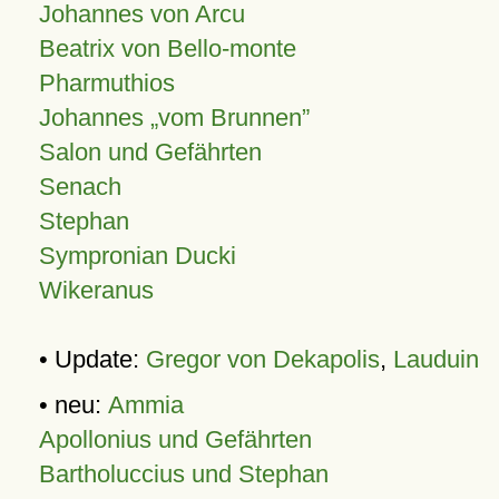
Johannes von Arcu
Beatrix von Bello-monte
Pharmuthios
Johannes
vom Brunnen
Salon und Gefährten
Senach
Stephan
Sympronian Ducki
Wikeranus
• Update:
Gregor von Dekapolis
,
Lauduin
• neu:
Ammia
Apollonius und Gefährten
Bartholuccius und Stephan