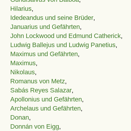
Hilarius
,
Idedeandus und seine Brüder
,
Januarius und Gefährten
,
John Lockwood und Edmund Catherick
,
Ludwig Ballejus und Ludwig Panetius
,
Maximus und Gefährten
,
Maximus
,
Nikolaus
,
Romanus von Metz
,
Sabás Reyes Salazar
,
Apollonius und Gefährten
,
Archelaus und Gefährten
,
Donan
,
Donnán von Eigg
,