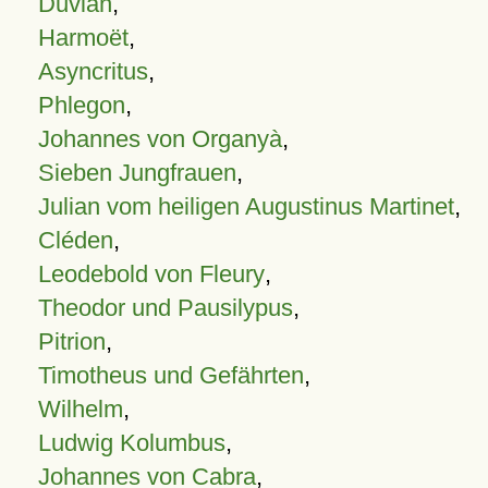
Duvian
,
Harmoët
,
Asyncritus
,
Phlegon
,
Johannes von Organyà
,
Sieben Jungfrauen
,
Julian vom heiligen Augustinus Martinet
,
Cléden
,
Leodebold von Fleury
,
Theodor und Pausilypus
,
Pitrion
,
Timotheus und Gefährten
,
Wilhelm
,
Ludwig Kolumbus
,
Johannes von Cabra
,