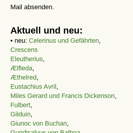
Mail absenden.
Aktuell und neu:
• neu:
Celerinus und Gefährten
,
Crescens
Eleutherius
,
Ælfleda
,
Æthelred
,
Eustachius Avril
,
Miles Gerard und Francis Dickenson
,
Fulbert
,
Gilduin
,
Giunoc von Buchan
,
Gundisalvus von Balboa
,