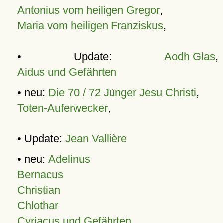
Antonius vom heiligen Gregor
,
Maria vom heiligen Franziskus
,
• Update:
Aodh Glas
,
Aidus und Gefährten
• neu:
Die 70 / 72 Jünger Jesu Christi
,
Toten-Auferwecker
,
• Update:
Jean Vallière
• neu:
Adelinus
Bernacus
Christian
Chlothar
Cyriacus und Gefährten