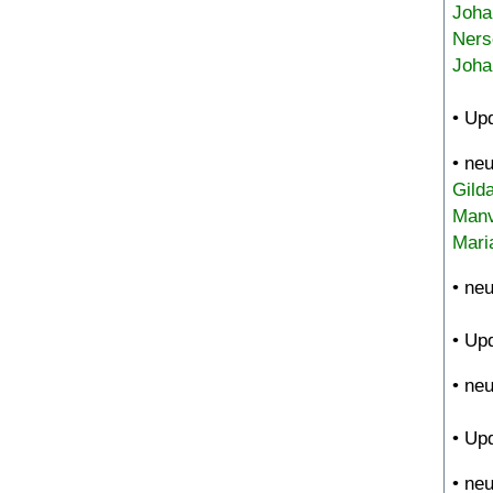
Joha
Ners
Joha
• Up
• ne
Gild
Manv
Mari
• ne
• Up
• ne
• Up
• ne