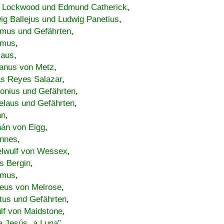
 Lockwood und Edmund Catherick
,
ig Ballejus und Ludwig Panetius
,
mus und Gefährten
,
imus
,
laus
,
nus von Metz
,
s Reyes Salazar
,
lonius und Gefährten
,
elaus und Gefährten
,
an
,
án von Eigg
,
nnes
,
lwulf von Wessex
,
s Bergin
,
imus
,
eus von Melrose
,
tus und Gefährten
,
lf von Maidstone
,
a Jesús „a Luna”
,