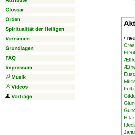
Attribute
Glossar
Orden
Akt
Spiritualität der Heiligen
• ne
Vornamen
Cres
Grundlagen
Eleu
FAQ
Ælfl
Æthe
Impressum
Eust
Musik
Mile
Videos
Fulb
Gild
Vorträge
Giun
Gund
Hilar
Ided
Janu