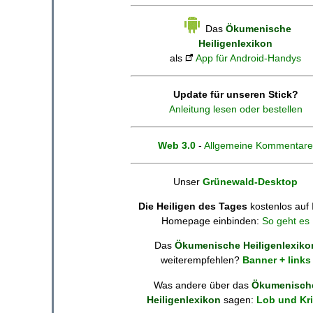
Das
Ökumenische
Heiligenlexikon
als
App für Android-Handys
Update für unseren Stick?
Anleitung lesen oder bestellen
Web 3.0
-
Allgemeine Kommentare
Unser
Grünewald-Desktop
Die Heiligen des Tages
kostenlos auf 
Homepage einbinden:
So geht es
Das
Ökumenische Heiligenlexiko
weiterempfehlen?
Banner + links
Was andere über das
Ökumenisch
Heiligenlexikon
sagen:
Lob und Kri