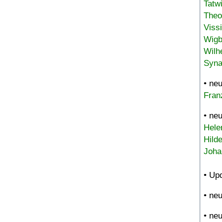
Tatw
Theo
Viss
Wigb
Wilh
Syna
• ne
Fran
• ne
Hele
Hild
Joha
• Up
• ne
• ne