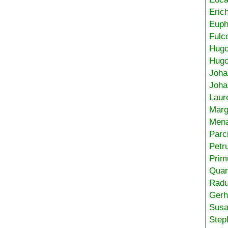
Eric
Euph
Fulc
Hug
Hugo
Joha
Joha
Laur
Marg
Mena
Parc
Petr
Prim
Quar
Radu
Gerh
Sus
Step