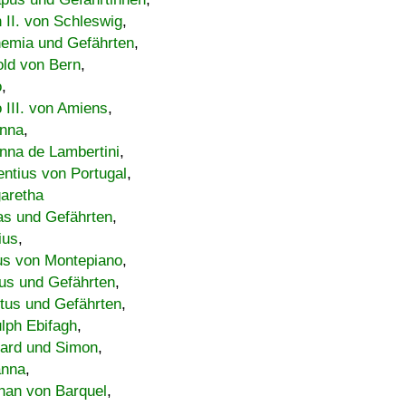
h II. von Schleswig
,
emia und Gefährten
,
old von Bern
,
o
,
 III. von Amiens
,
nna
,
nna de Lambertini
,
entius von Portugal
,
aretha
s und Gefährten
,
ius
,
us von Montepiano
,
us und Gefährten
,
tus und Gefährten
,
lph Ebifagh
,
ard und Simon
,
anna
,
han von Barquel
,