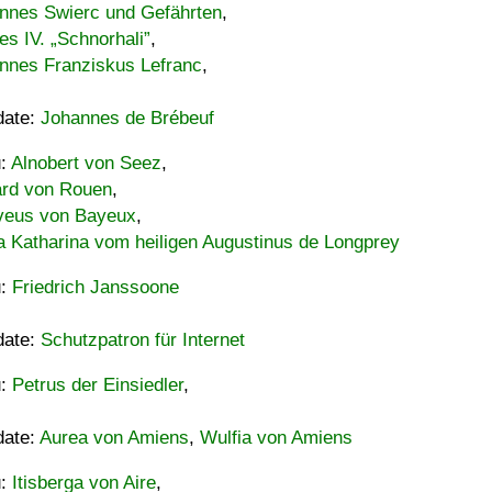
nnes Swierc und Gefährten
,
es IV. „Schnorhali”
,
nnes Franziskus Lefranc
,
date:
Johannes de Brébeuf
u:
Alnobert von Seez
,
ard von Rouen
,
eus von Bayeux
,
a Katharina vom heiligen Augustinus de Longprey
u:
Friedrich Janssoone
date:
Schutzpatron für Internet
u:
Petrus der Einsiedler
,
date:
Aurea von Amiens
,
Wulfia von Amiens
u:
Itisberga von Aire
,