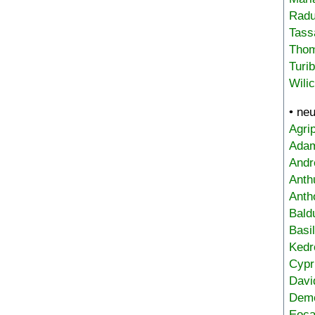
Radu
Tass
Tho
Turi
Wili
• ne
Agri
Adam
Andr
Anth
Anth
Bald
Basi
Kedr
Cypr
Davi
Deme
Eoca