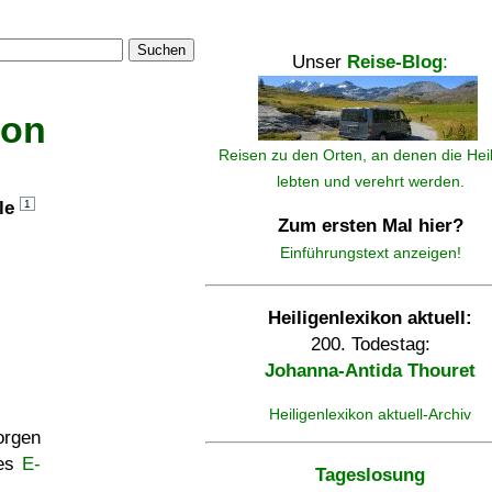
Suchen
Unser
Reise-Blog
:
kon
Reisen zu den Orten, an denen die Hei
lebten und verehrt werden.
lle
1
Zum ersten Mal hier?
Einführungstext anzeigen!
Heiligenlexikon aktuell:
200. Todestag:
Johanna-Antida Thouret
Heiligenlexikon aktuell-Archiv
rgen
ses
E-
Tageslosung