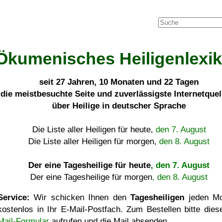
Ökumenisches Heiligenlexi
seit
27 Jahren, 10 Monaten und 22 Tagen
die meistbesuchte Seite und zuverlässigste Internetque
über Heilige in deutscher Sprache
Die Liste aller Heiligen für heute,
den 7. August
Die Liste aller Heiligen für morgen,
den 8. August
Der eine Tagesheilige für heute
, den 7. August
Der eine Tagesheilige für morgen
, den 8. August
Service:
Wir schicken Ihnen den
Tagesheiligen
jeden Mo
kostenlos in Ihr E-Mail-Postfach. Zum Bestellen bitte die
Mail-Formular
aufrufen und die Mail absenden.