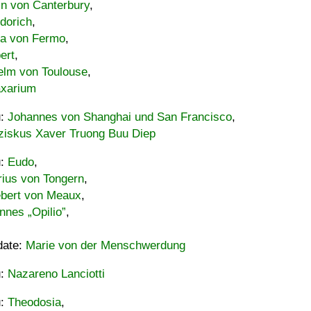
in von Canterbury
,
dorich
,
ia von Fermo
,
ert
,
elm von Toulouse
,
xarium
u:
Johannes von Shanghai und San Francisco
,
ziskus Xaver Truong Buu Diep
u:
Eudo
,
rius von Tongern
,
ebert von Meaux
,
nnes „Opilio”
,
date:
Marie von der Menschwerdung
u:
Nazareno Lanciotti
u:
Theodosia
,