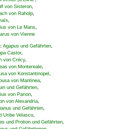
lf von Sisteron
,
ach von Raholp
,
maïs
,
bius von Le Mans
,
carus von Vienne
u:
Agapus und Gefährten
,
ppa Castor
,
 von Crécy
,
eas von Montereale
,
usa von Konstantinopel
,
ousa von Mantinea
,
uin und Gefährten
,
lius von Parion
,
on von Alexandria
,
ianus und Gefährten
,
d Uribe Velasco
,
s und Protion und Gefährten
,
pus und Gefährtinnen
,