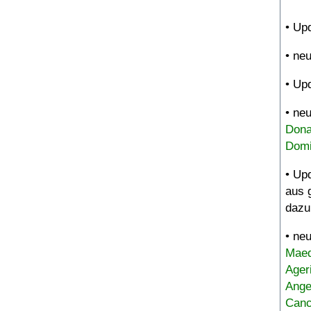
• Up
• ne
• Up
• ne
Dona
Domi
• Up
aus 
dazu
• ne
Maed
Ager
Ange
Canc