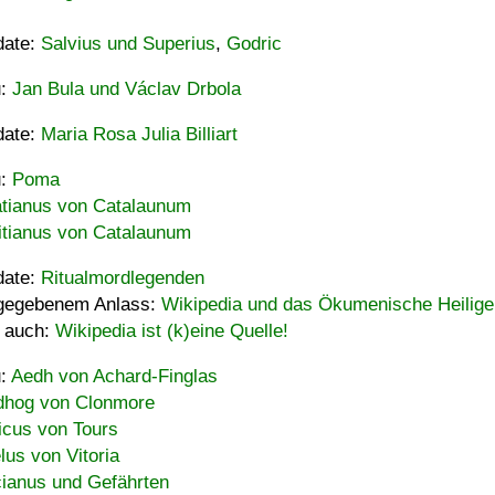
date:
Salvius und Superius
,
Godric
u:
Jan Bula und Václav Drbola
date:
Maria Rosa Julia Billiart
u:
Poma
tianus von Catalaunum
tianus von Catalaunum
date:
Ritualmordlegenden
gegebenem Anlass:
Wikipedia und das Ökumenische Heilige
 auch:
Wikipedia ist (k)eine Quelle!
u:
Aedh von Achard-Finglas
hog von Clonmore
icus von Tours
lus von Vitoria
ianus und Gefährten