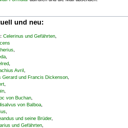
uell und neu:
u:
Celerinus und Gefährten
,
cens
therius
,
eda
,
lred
,
achius Avril
,
s Gerard und Francis Dickenson
,
ert
,
uin
,
oc von Buchan
,
isalvus von Balboa
,
ius
,
eandus und seine Brüder
,
arius und Gefährten
,