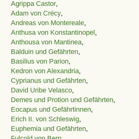
Agrippa Castor
,
Adam von Crécy
,
Andreas von Montereale
,
Anthusa von Konstantinopel
,
Anthousa von Mantinea
,
Balduin und Gefährten
,
Basilius von Parion
,
Kedron von Alexandria
,
Cyprianus und Gefährten
,
David Uribe Velasco
,
Demes und Protion und Gefährten
,
Eocapus und Gefährtinnen
,
Erich II. von Schleswig
,
Euphemia und Gefährten
,
Fulcold von Bern
,