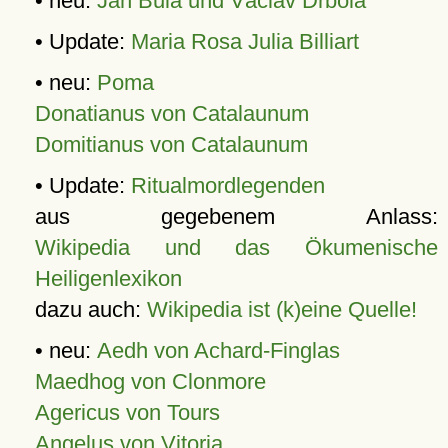
• neu:
Jan Bula und Václav Drbola
• Update:
Maria Rosa Julia Billiart
• neu:
Poma
Donatianus von Catalaunum
Domitianus von Catalaunum
• Update:
Ritualmordlegenden
aus gegebenem Anlass:
Wikipedia und das Ökumenische
Heiligenlexikon
dazu auch:
Wikipedia ist (k)eine Quelle!
• neu:
Aedh von Achard-Finglas
Maedhog von Clonmore
Agericus von Tours
Angelus von Vitoria