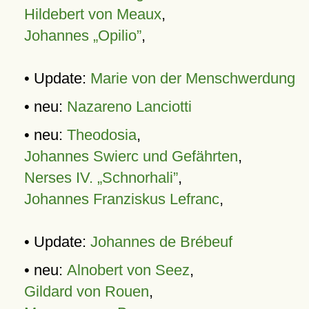
Hildebert von Meaux
,
Johannes „Opilio”
,
• Update:
Marie von der Menschwerdung
• neu:
Nazareno Lanciotti
• neu:
Theodosia
,
Johannes Swierc und Gefährten
,
Nerses IV. „Schnorhali”
,
Johannes Franziskus Lefranc
,
• Update:
Johannes de Brébeuf
• neu:
Alnobert von Seez
,
Gildard von Rouen
,