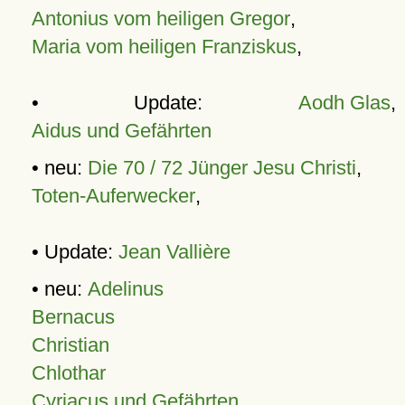
Antonius vom heiligen Gregor
,
Maria vom heiligen Franziskus
,
• Update:
Aodh Glas
,
Aidus und Gefährten
• neu:
Die 70 / 72 Jünger Jesu Christi
,
Toten-Auferwecker
,
• Update:
Jean Vallière
• neu:
Adelinus
Bernacus
Christian
Chlothar
Cyriacus und Gefährten