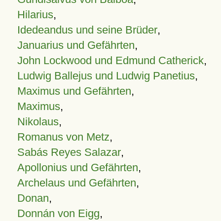
Hilarius
,
Idedeandus und seine Brüder
,
Januarius und Gefährten
,
John Lockwood und Edmund Catherick
,
Ludwig Ballejus und Ludwig Panetius
,
Maximus und Gefährten
,
Maximus
,
Nikolaus
,
Romanus von Metz
,
Sabás Reyes Salazar
,
Apollonius und Gefährten
,
Archelaus und Gefährten
,
Donan
,
Donnán von Eigg
,