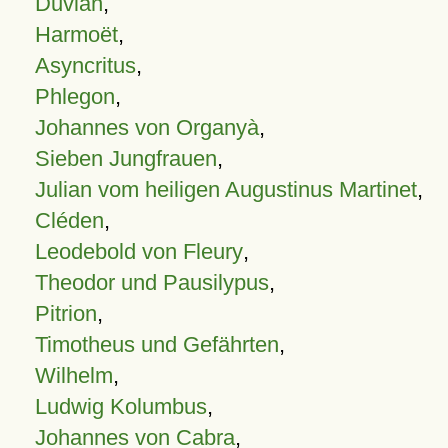
Duvian
,
Harmoët
,
Asyncritus
,
Phlegon
,
Johannes von Organyà
,
Sieben Jungfrauen
,
Julian vom heiligen Augustinus Martinet
,
Cléden
,
Leodebold von Fleury
,
Theodor und Pausilypus
,
Pitrion
,
Timotheus und Gefährten
,
Wilhelm
,
Ludwig Kolumbus
,
Johannes von Cabra
,