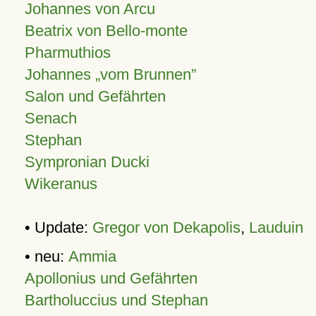
Johannes von Arcu
Beatrix von Bello-monte
Pharmuthios
Johannes
vom Brunnen
Salon und Gefährten
Senach
Stephan
Sympronian Ducki
Wikeranus
• Update:
Gregor von Dekapolis
,
Lauduin
• neu:
Ammia
Apollonius und Gefährten
Bartholuccius und Stephan