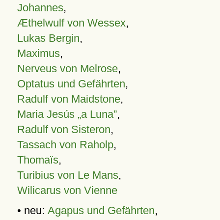
Johannes
,
Æthelwulf von Wessex
,
Lukas Bergin
,
Maximus
,
Nerveus von Melrose
,
Optatus und Gefährten
,
Radulf von Maidstone
,
Maria Jesús „a Luna”
,
Radulf von Sisteron
,
Tassach von Raholp
,
Thomaïs
,
Turibius von Le Mans
,
Wilicarus von Vienne
• neu:
Agapus und Gefährten
,