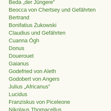
Beda „der Jüngere”
Beocca von Chertsey und Gefährten
Bertrand
Bonifatius Żukowski
Claudius und Gefährten
Cuanna Ógh
Donus
Douerouet
Gaianus
Godefried von Aleth
Godobert von Angers
Julius
Africanus
Lucidus
Franziskus von Piceleone
Nikolaus Thomacellus