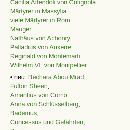
Cäcilia Attendoli von Cotignola
Märtyrer in Massylia
viele Märtyrer in Rom
Mauger
Nathäus von Achonry
Palladius von Auxerre
Reginald von Montemarti
Wilhelm VI. von Montpellier
• neu:
Béchara Abou Mrad
,
Fulton Sheen
,
Amantius von Como
,
Anna von Schlüsselberg
,
Bademus
,
Concessus und Gefährten
,