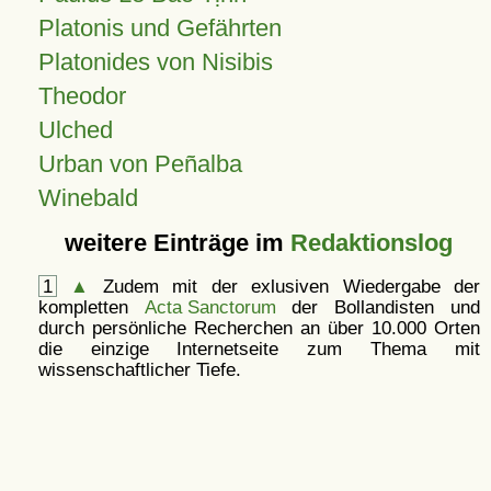
Platonis und Gefährten
Platonides von Nisibis
Theodor
Ulched
Urban von Peñalba
Winebald
weitere Einträge im
Redaktionslog
1
▲
Zudem mit der exlusiven Wiedergabe der
kompletten
Acta Sanctorum
der Bollandisten und
durch persönliche Recherchen an über 10.000 Orten
die einzige Internetseite zum Thema mit
wissenschaftlicher Tiefe.