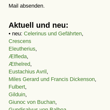
Mail absenden.
Aktuell und neu:
• neu:
Celerinus und Gefährten
,
Crescens
Eleutherius
,
Ælfleda
,
Æthelred
,
Eustachius Avril
,
Miles Gerard und Francis Dickenson
,
Fulbert
,
Gilduin
,
Giunoc von Buchan
,
Gundisalvus von Balboa
,