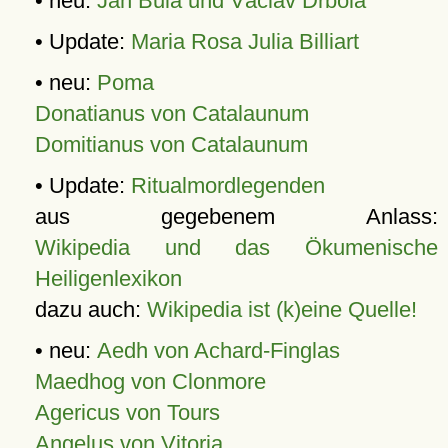
• neu:
Jan Bula und Václav Drbola
• Update:
Maria Rosa Julia Billiart
• neu:
Poma
Donatianus von Catalaunum
Domitianus von Catalaunum
• Update:
Ritualmordlegenden
aus gegebenem Anlass:
Wikipedia und das Ökumenische
Heiligenlexikon
dazu auch:
Wikipedia ist (k)eine Quelle!
• neu:
Aedh von Achard-Finglas
Maedhog von Clonmore
Agericus von Tours
Angelus von Vitoria