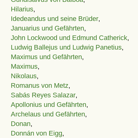
Hilarius
,
Idedeandus und seine Brüder
,
Januarius und Gefährten
,
John Lockwood und Edmund Catherick
,
Ludwig Ballejus und Ludwig Panetius
,
Maximus und Gefährten
,
Maximus
,
Nikolaus
,
Romanus von Metz
,
Sabás Reyes Salazar
,
Apollonius und Gefährten
,
Archelaus und Gefährten
,
Donan
,
Donnán von Eigg
,