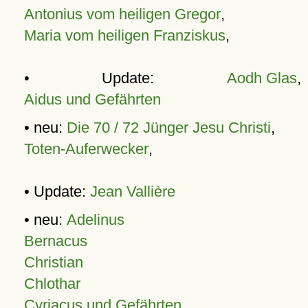
Antonius vom heiligen Gregor
,
Maria vom heiligen Franziskus
,
• Update:
Aodh Glas
,
Aidus und Gefährten
• neu:
Die 70 / 72 Jünger Jesu Christi
,
Toten-Auferwecker
,
• Update:
Jean Vallière
• neu:
Adelinus
Bernacus
Christian
Chlothar
Cyriacus und Gefährten