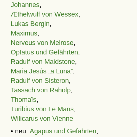
Johannes
,
Æthelwulf von Wessex
,
Lukas Bergin
,
Maximus
,
Nerveus von Melrose
,
Optatus und Gefährten
,
Radulf von Maidstone
,
Maria Jesús „a Luna”
,
Radulf von Sisteron
,
Tassach von Raholp
,
Thomaïs
,
Turibius von Le Mans
,
Wilicarus von Vienne
• neu:
Agapus und Gefährten
,