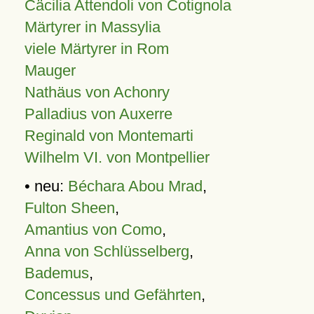
Cäcilia Attendoli von Cotignola
Märtyrer in Massylia
viele Märtyrer in Rom
Mauger
Nathäus von Achonry
Palladius von Auxerre
Reginald von Montemarti
Wilhelm VI. von Montpellier
• neu:
Béchara Abou Mrad
,
Fulton Sheen
,
Amantius von Como
,
Anna von Schlüsselberg
,
Bademus
,
Concessus und Gefährten
,