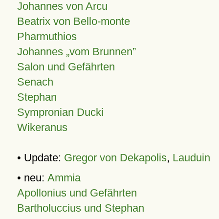
Johannes von Arcu
Beatrix von Bello-monte
Pharmuthios
Johannes
vom Brunnen
Salon und Gefährten
Senach
Stephan
Sympronian Ducki
Wikeranus
• Update:
Gregor von Dekapolis
,
Lauduin
• neu:
Ammia
Apollonius und Gefährten
Bartholuccius und Stephan