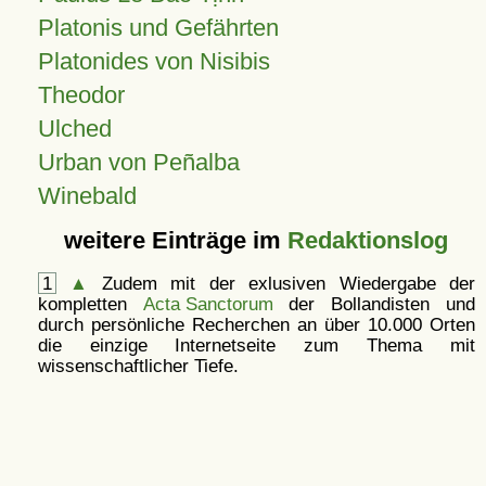
Platonis und Gefährten
Platonides von Nisibis
Theodor
Ulched
Urban von Peñalba
Winebald
weitere Einträge im
Redaktionslog
1
▲
Zudem mit der exlusiven Wiedergabe der
kompletten
Acta Sanctorum
der Bollandisten und
durch persönliche Recherchen an über 10.000 Orten
die einzige Internetseite zum Thema mit
wissenschaftlicher Tiefe.