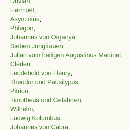
Duvian
,
Harmoët
,
Asyncritus
,
Phlegon
,
Johannes von Organyà
,
Sieben Jungfrauen
,
Julian vom heiligen Augustinus Martinet
,
Cléden
,
Leodebold von Fleury
,
Theodor und Pausilypus
,
Pitrion
,
Timotheus und Gefährten
,
Wilhelm
,
Ludwig Kolumbus
,
Johannes von Cabra
,