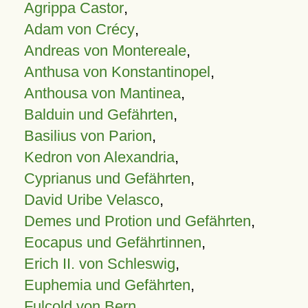
Agrippa Castor
,
Adam von Crécy
,
Andreas von Montereale
,
Anthusa von Konstantinopel
,
Anthousa von Mantinea
,
Balduin und Gefährten
,
Basilius von Parion
,
Kedron von Alexandria
,
Cyprianus und Gefährten
,
David Uribe Velasco
,
Demes und Protion und Gefährten
,
Eocapus und Gefährtinnen
,
Erich II. von Schleswig
,
Euphemia und Gefährten
,
Fulcold von Bern
,