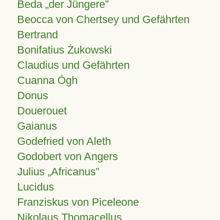
Beda „der Jüngere”
Beocca von Chertsey und Gefährten
Bertrand
Bonifatius Żukowski
Claudius und Gefährten
Cuanna Ógh
Donus
Douerouet
Gaianus
Godefried von Aleth
Godobert von Angers
Julius
Africanus
Lucidus
Franziskus von Piceleone
Nikolaus Thomacellus