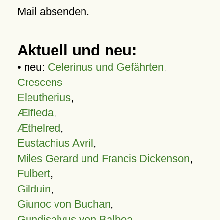
Mail absenden.
Aktuell und neu:
• neu:
Celerinus und Gefährten
,
Crescens
Eleutherius
,
Ælfleda
,
Æthelred
,
Eustachius Avril
,
Miles Gerard und Francis Dickenson
,
Fulbert
,
Gilduin
,
Giunoc von Buchan
,
Gundisalvus von Balboa
,