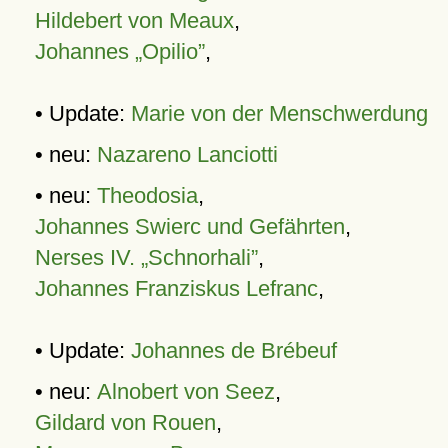
Hildebert von Meaux
,
Johannes „Opilio”
,
• Update:
Marie von der Menschwerdung
• neu:
Nazareno Lanciotti
• neu:
Theodosia
,
Johannes Swierc und Gefährten
,
Nerses IV. „Schnorhali”
,
Johannes Franziskus Lefranc
,
• Update:
Johannes de Brébeuf
• neu:
Alnobert von Seez
,
Gildard von Rouen
,