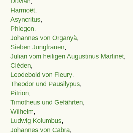
Duvian
,
Harmoët
,
Asyncritus
,
Phlegon
,
Johannes von Organyà
,
Sieben Jungfrauen
,
Julian vom heiligen Augustinus Martinet
,
Cléden
,
Leodebold von Fleury
,
Theodor und Pausilypus
,
Pitrion
,
Timotheus und Gefährten
,
Wilhelm
,
Ludwig Kolumbus
,
Johannes von Cabra
,