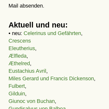
Mail absenden.
Aktuell und neu:
• neu:
Celerinus und Gefährten
,
Crescens
Eleutherius
,
Ælfleda
,
Æthelred
,
Eustachius Avril
,
Miles Gerard und Francis Dickenson
,
Fulbert
,
Gilduin
,
Giunoc von Buchan
,
Gundisalvus von Balboa
,