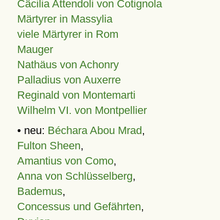
Cäcilia Attendoli von Cotignola
Märtyrer in Massylia
viele Märtyrer in Rom
Mauger
Nathäus von Achonry
Palladius von Auxerre
Reginald von Montemarti
Wilhelm VI. von Montpellier
• neu:
Béchara Abou Mrad
,
Fulton Sheen
,
Amantius von Como
,
Anna von Schlüsselberg
,
Bademus
,
Concessus und Gefährten
,