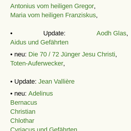
Antonius vom heiligen Gregor
,
Maria vom heiligen Franziskus
,
• Update:
Aodh Glas
,
Aidus und Gefährten
• neu:
Die 70 / 72 Jünger Jesu Christi
,
Toten-Auferwecker
,
• Update:
Jean Vallière
• neu:
Adelinus
Bernacus
Christian
Chlothar
Cyriacus und Gefährten