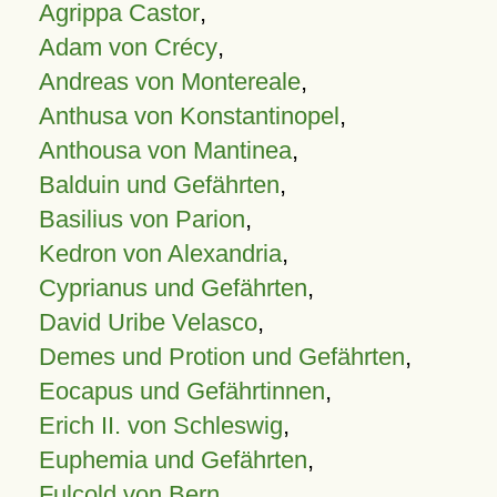
Agrippa Castor
,
Adam von Crécy
,
Andreas von Montereale
,
Anthusa von Konstantinopel
,
Anthousa von Mantinea
,
Balduin und Gefährten
,
Basilius von Parion
,
Kedron von Alexandria
,
Cyprianus und Gefährten
,
David Uribe Velasco
,
Demes und Protion und Gefährten
,
Eocapus und Gefährtinnen
,
Erich II. von Schleswig
,
Euphemia und Gefährten
,
Fulcold von Bern
,