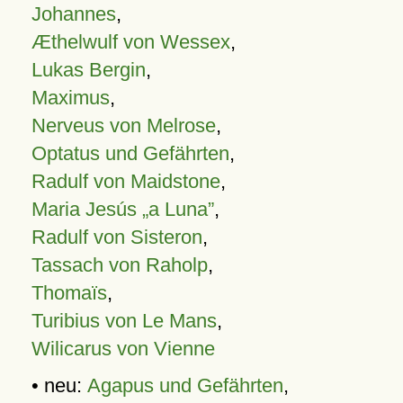
Johannes
,
Æthelwulf von Wessex
,
Lukas Bergin
,
Maximus
,
Nerveus von Melrose
,
Optatus und Gefährten
,
Radulf von Maidstone
,
Maria Jesús „a Luna”
,
Radulf von Sisteron
,
Tassach von Raholp
,
Thomaïs
,
Turibius von Le Mans
,
Wilicarus von Vienne
• neu:
Agapus und Gefährten
,