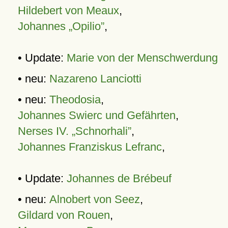
Hildebert von Meaux
,
Johannes „Opilio”
,
• Update:
Marie von der Menschwerdung
• neu:
Nazareno Lanciotti
• neu:
Theodosia
,
Johannes Swierc und Gefährten
,
Nerses IV. „Schnorhali”
,
Johannes Franziskus Lefranc
,
• Update:
Johannes de Brébeuf
• neu:
Alnobert von Seez
,
Gildard von Rouen
,