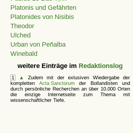
Platonis und Gefährten
Platonides von Nisibis
Theodor
Ulched
Urban von Peñalba
Winebald
weitere Einträge im
Redaktionslog
1
▲
Zudem mit der exlusiven Wiedergabe der
kompletten
Acta Sanctorum
der Bollandisten und
durch persönliche Recherchen an über 10.000 Orten
die einzige Internetseite zum Thema mit
wissenschaftlicher Tiefe.