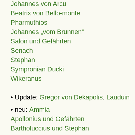
Johannes von Arcu
Beatrix von Bello-monte
Pharmuthios
Johannes
vom Brunnen
Salon und Gefährten
Senach
Stephan
Sympronian Ducki
Wikeranus
• Update:
Gregor von Dekapolis
,
Lauduin
• neu:
Ammia
Apollonius und Gefährten
Bartholuccius und Stephan