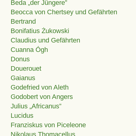
Beda „der Jüngere”
Beocca von Chertsey und Gefährten
Bertrand
Bonifatius Żukowski
Claudius und Gefährten
Cuanna Ógh
Donus
Douerouet
Gaianus
Godefried von Aleth
Godobert von Angers
Julius
Africanus
Lucidus
Franziskus von Piceleone
Nikolaus Thomacellus