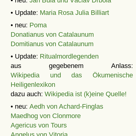
• neu:
Jan Bula und Václav Drbola
• Update:
Maria Rosa Julia Billiart
• neu:
Poma
Donatianus von Catalaunum
Domitianus von Catalaunum
• Update:
Ritualmordlegenden
aus gegebenem Anlass:
Wikipedia und das Ökumenische
Heiligenlexikon
dazu auch:
Wikipedia ist (k)eine Quelle!
• neu:
Aedh von Achard-Finglas
Maedhog von Clonmore
Agericus von Tours
Angelus von Vitoria