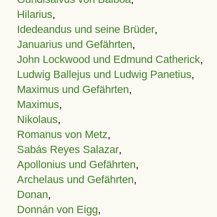
Hilarius
,
Idedeandus und seine Brüder
,
Januarius und Gefährten
,
John Lockwood und Edmund Catherick
,
Ludwig Ballejus und Ludwig Panetius
,
Maximus und Gefährten
,
Maximus
,
Nikolaus
,
Romanus von Metz
,
Sabás Reyes Salazar
,
Apollonius und Gefährten
,
Archelaus und Gefährten
,
Donan
,
Donnán von Eigg
,