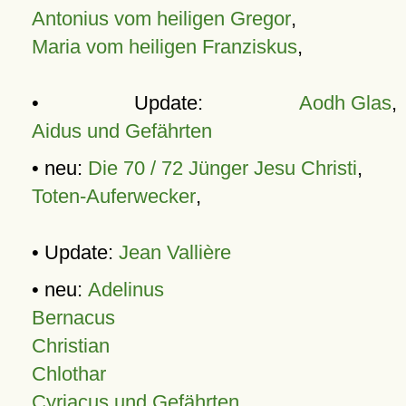
Antonius vom heiligen Gregor
,
Maria vom heiligen Franziskus
,
• Update:
Aodh Glas
,
Aidus und Gefährten
• neu:
Die 70 / 72 Jünger Jesu Christi
,
Toten-Auferwecker
,
• Update:
Jean Vallière
• neu:
Adelinus
Bernacus
Christian
Chlothar
Cyriacus und Gefährten