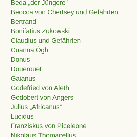
Beda „der Jüngere”
Beocca von Chertsey und Gefährten
Bertrand
Bonifatius Żukowski
Claudius und Gefährten
Cuanna Ógh
Donus
Douerouet
Gaianus
Godefried von Aleth
Godobert von Angers
Julius
Africanus
Lucidus
Franziskus von Piceleone
Nikolaus Thomacellus