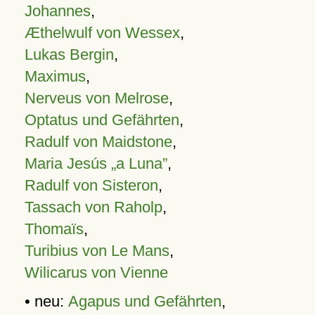
Johannes
,
Æthelwulf von Wessex
,
Lukas Bergin
,
Maximus
,
Nerveus von Melrose
,
Optatus und Gefährten
,
Radulf von Maidstone
,
Maria Jesús „a Luna”
,
Radulf von Sisteron
,
Tassach von Raholp
,
Thomaïs
,
Turibius von Le Mans
,
Wilicarus von Vienne
• neu:
Agapus und Gefährten
,