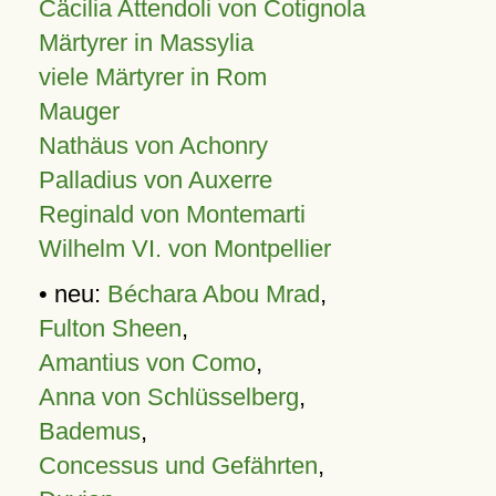
Cäcilia Attendoli von Cotignola
Märtyrer in Massylia
viele Märtyrer in Rom
Mauger
Nathäus von Achonry
Palladius von Auxerre
Reginald von Montemarti
Wilhelm VI. von Montpellier
• neu:
Béchara Abou Mrad
,
Fulton Sheen
,
Amantius von Como
,
Anna von Schlüsselberg
,
Bademus
,
Concessus und Gefährten
,