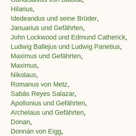
Hilarius
,
Idedeandus und seine Brüder
,
Januarius und Gefährten
,
John Lockwood und Edmund Catherick
,
Ludwig Ballejus und Ludwig Panetius
,
Maximus und Gefährten
,
Maximus
,
Nikolaus
,
Romanus von Metz
,
Sabás Reyes Salazar
,
Apollonius und Gefährten
,
Archelaus und Gefährten
,
Donan
,
Donnán von Eigg
,