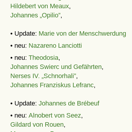
Hildebert von Meaux
,
Johannes „Opilio”
,
• Update:
Marie von der Menschwerdung
• neu:
Nazareno Lanciotti
• neu:
Theodosia
,
Johannes Swierc und Gefährten
,
Nerses IV. „Schnorhali”
,
Johannes Franziskus Lefranc
,
• Update:
Johannes de Brébeuf
• neu:
Alnobert von Seez
,
Gildard von Rouen
,