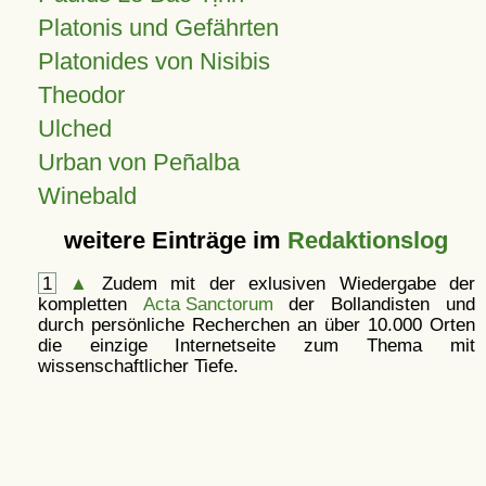
Platonis und Gefährten
Platonides von Nisibis
Theodor
Ulched
Urban von Peñalba
Winebald
weitere Einträge im
Redaktionslog
1
▲
Zudem mit der exlusiven Wiedergabe der
kompletten
Acta Sanctorum
der Bollandisten und
durch persönliche Recherchen an über 10.000 Orten
die einzige Internetseite zum Thema mit
wissenschaftlicher Tiefe.