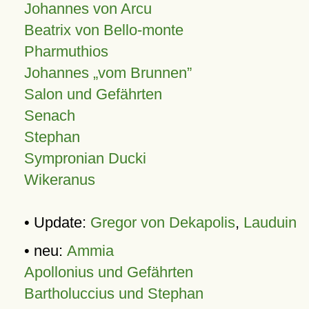
Johannes von Arcu
Beatrix von Bello-monte
Pharmuthios
Johannes
vom Brunnen
Salon und Gefährten
Senach
Stephan
Sympronian Ducki
Wikeranus
• Update:
Gregor von Dekapolis
,
Lauduin
• neu:
Ammia
Apollonius und Gefährten
Bartholuccius und Stephan