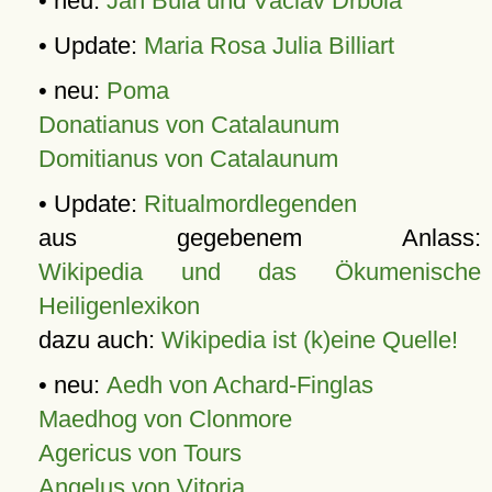
• neu:
Jan Bula und Václav Drbola
• Update:
Maria Rosa Julia Billiart
• neu:
Poma
Donatianus von Catalaunum
Domitianus von Catalaunum
• Update:
Ritualmordlegenden
aus gegebenem Anlass:
Wikipedia und das Ökumenische
Heiligenlexikon
dazu auch:
Wikipedia ist (k)eine Quelle!
• neu:
Aedh von Achard-Finglas
Maedhog von Clonmore
Agericus von Tours
Angelus von Vitoria