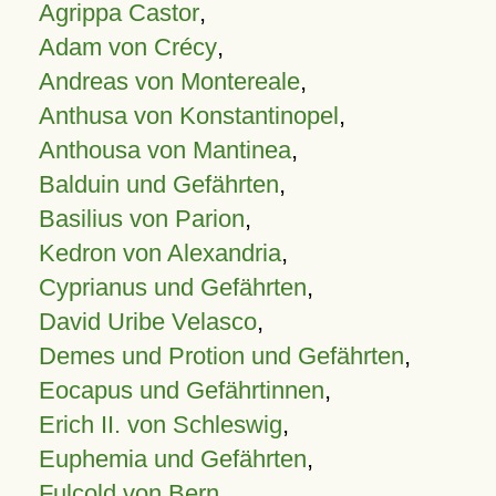
Agrippa Castor
,
Adam von Crécy
,
Andreas von Montereale
,
Anthusa von Konstantinopel
,
Anthousa von Mantinea
,
Balduin und Gefährten
,
Basilius von Parion
,
Kedron von Alexandria
,
Cyprianus und Gefährten
,
David Uribe Velasco
,
Demes und Protion und Gefährten
,
Eocapus und Gefährtinnen
,
Erich II. von Schleswig
,
Euphemia und Gefährten
,
Fulcold von Bern
,