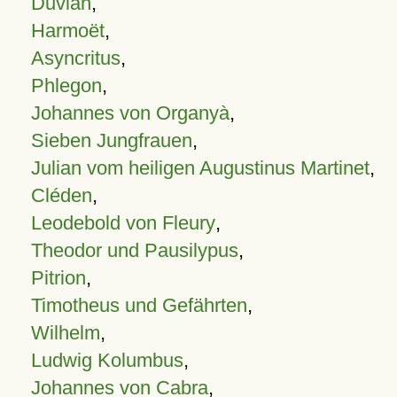
Duvian
,
Harmoët
,
Asyncritus
,
Phlegon
,
Johannes von Organyà
,
Sieben Jungfrauen
,
Julian vom heiligen Augustinus Martinet
,
Cléden
,
Leodebold von Fleury
,
Theodor und Pausilypus
,
Pitrion
,
Timotheus und Gefährten
,
Wilhelm
,
Ludwig Kolumbus
,
Johannes von Cabra
,