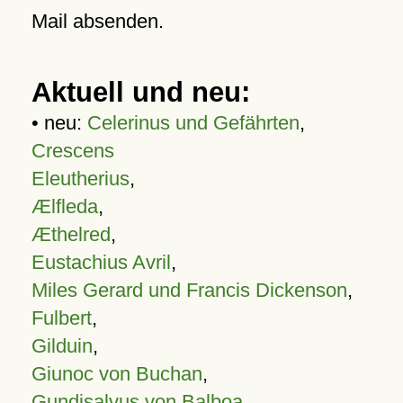
Mail absenden.
Aktuell und neu:
• neu:
Celerinus und Gefährten
,
Crescens
Eleutherius
,
Ælfleda
,
Æthelred
,
Eustachius Avril
,
Miles Gerard und Francis Dickenson
,
Fulbert
,
Gilduin
,
Giunoc von Buchan
,
Gundisalvus von Balboa
,