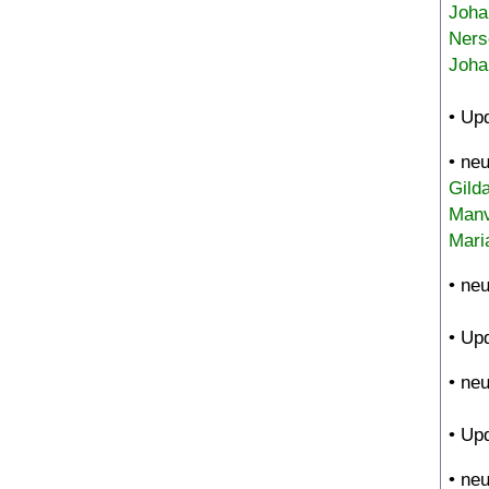
Joha
Ners
Joha
• Up
• ne
Gild
Manv
Mari
• ne
• Up
• ne
• Up
• ne