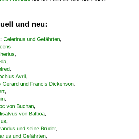
uell und neu:
u:
Celerinus und Gefährten
,
cens
therius
,
eda
,
lred
,
achius Avril
,
s Gerard und Francis Dickenson
,
ert
,
uin
,
oc von Buchan
,
isalvus von Balboa
,
ius
,
eandus und seine Brüder
,
arius und Gefährten
,