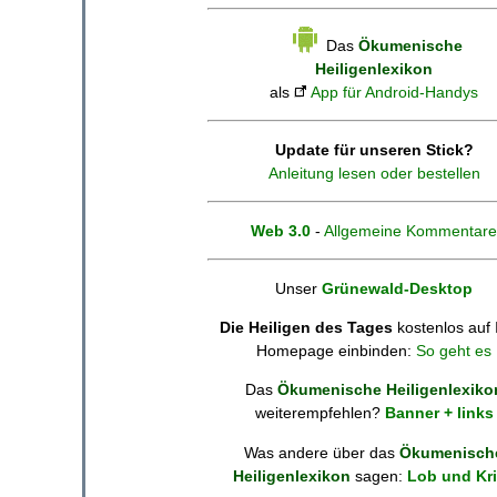
Das
Ökumenische
Heiligenlexikon
als
App für Android-Handys
Update für unseren Stick?
Anleitung lesen oder bestellen
Web 3.0
-
Allgemeine Kommentare
Unser
Grünewald-Desktop
Die Heiligen des Tages
kostenlos auf 
Homepage einbinden:
So geht es
Das
Ökumenische Heiligenlexiko
weiterempfehlen?
Banner + links
Was andere über das
Ökumenisch
Heiligenlexikon
sagen:
Lob und Kri