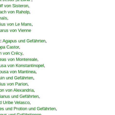
lf von Sisteron
,
ach von Raholp
,
maïs
,
bius von Le Mans
,
carus von Vienne
u:
Agapus und Gefährten
,
ppa Castor
,
 von Crécy
,
eas von Montereale
,
usa von Konstantinopel
,
ousa von Mantinea
,
uin und Gefährten
,
lius von Parion
,
on von Alexandria
,
ianus und Gefährten
,
d Uribe Velasco
,
s und Protion und Gefährten
,
pus und Gefährtinnen
,