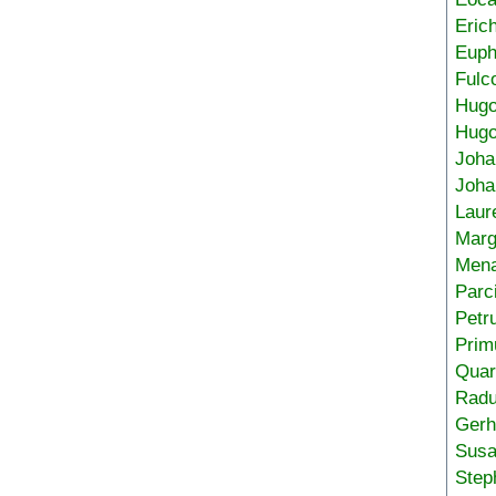
Eric
Euph
Fulc
Hug
Hugo
Joha
Joha
Laur
Marg
Mena
Parc
Petr
Prim
Quar
Radu
Gerh
Sus
Step