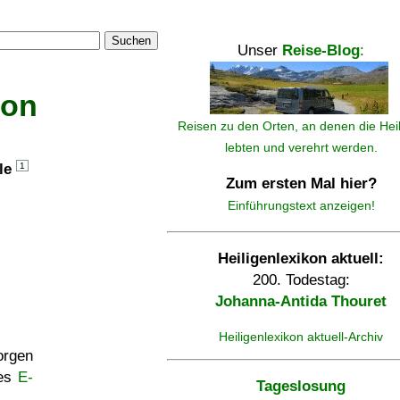
Suchen
Unser
Reise-Blog
:
kon
Reisen zu den Orten, an denen die Hei
lebten und verehrt werden.
lle
1
Zum ersten Mal hier?
Einführungstext anzeigen!
Heiligenlexikon aktuell:
200. Todestag:
Johanna-Antida Thouret
Heiligenlexikon aktuell-Archiv
rgen
ses
E-
Tageslosung