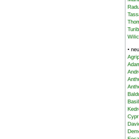
Radu
Tass
Tho
Turi
Wili
• ne
Agri
Adam
Andr
Anth
Anth
Bald
Basi
Kedr
Cypr
Davi
Deme
Eoca