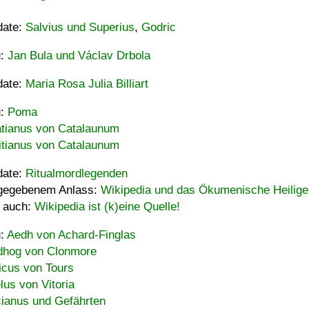
date:
Salvius und Superius
,
Godric
u:
Jan Bula und Václav Drbola
date:
Maria Rosa Julia Billiart
u:
Poma
tianus von Catalaunum
tianus von Catalaunum
date:
Ritualmordlegenden
gegebenem Anlass:
Wikipedia und das Ökumenische Heilige
 auch:
Wikipedia ist (k)eine Quelle!
u:
Aedh von Achard-Finglas
hog von Clonmore
icus von Tours
lus von Vitoria
ianus und Gefährten