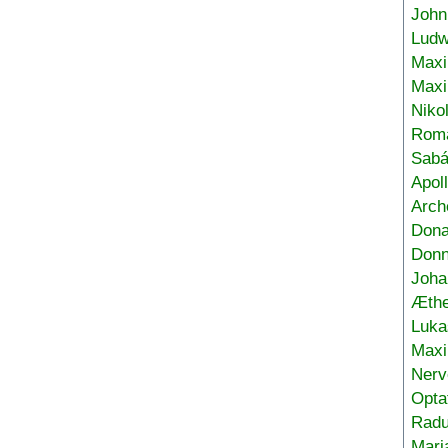
John
Ludw
Maxi
Max
Niko
Roma
Sabá
Apol
Arch
Don
Donn
Joha
Æthe
Luka
Max
Nerv
Opta
Radu
Mari