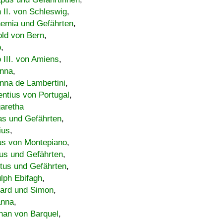
h II. von Schleswig
,
emia und Gefährten
,
old von Bern
,
o
,
 III. von Amiens
,
nna
,
nna de Lambertini
,
entius von Portugal
,
aretha
s und Gefährten
,
ius
,
us von Montepiano
,
us und Gefährten
,
tus und Gefährten
,
lph Ebifagh
,
ard und Simon
,
anna
,
han von Barquel
,