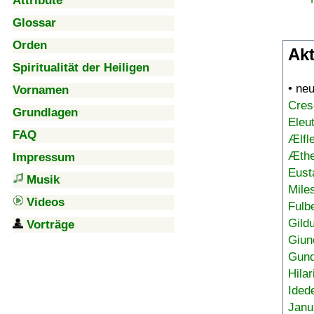
Attribute
Glossar
Orden
Akt
Spiritualität der Heiligen
• ne
Vornamen
Cres
Grundlagen
Eleu
FAQ
Ælfl
Æthe
Impressum
Eust
Musik
Mile
Videos
Fulb
Gild
Vorträge
Giun
Gund
Hilar
Ided
Janu