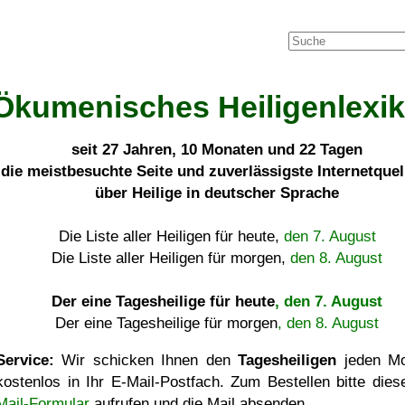
Ökumenisches Heiligenlexi
seit
27 Jahren, 10 Monaten und 22 Tagen
die meistbesuchte Seite und zuverlässigste Internetque
über Heilige in deutscher Sprache
Die Liste aller Heiligen für heute,
den 7. August
Die Liste aller Heiligen für morgen,
den 8. August
Der eine Tagesheilige für heute
, den 7. August
Der eine Tagesheilige für morgen
, den 8. August
Service:
Wir schicken Ihnen den
Tagesheiligen
jeden Mo
kostenlos in Ihr E-Mail-Postfach. Zum Bestellen bitte die
Mail-Formular
aufrufen und die Mail absenden.