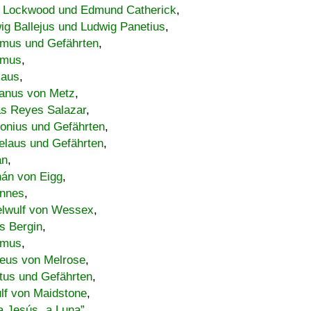
 Lockwood und Edmund Catherick
,
ig Ballejus und Ludwig Panetius
,
mus und Gefährten
,
imus
,
laus
,
nus von Metz
,
s Reyes Salazar
,
lonius und Gefährten
,
elaus und Gefährten
,
an
,
án von Eigg
,
nnes
,
lwulf von Wessex
,
s Bergin
,
imus
,
eus von Melrose
,
tus und Gefährten
,
lf von Maidstone
,
a Jesús „a Luna”
,