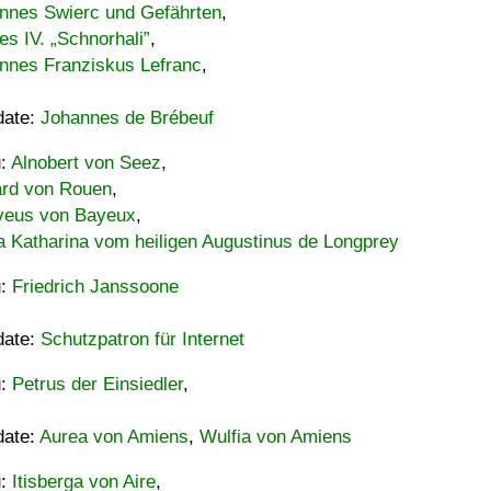
nnes Swierc und Gefährten
,
es IV. „Schnorhali”
,
nnes Franziskus Lefranc
,
date:
Johannes de Brébeuf
u:
Alnobert von Seez
,
ard von Rouen
,
eus von Bayeux
,
a Katharina vom heiligen Augustinus de Longprey
u:
Friedrich Janssoone
date:
Schutzpatron für Internet
u:
Petrus der Einsiedler
,
date:
Aurea von Amiens
,
Wulfia von Amiens
u:
Itisberga von Aire
,