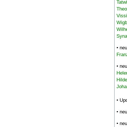
Tatw
Theo
Viss
Wigb
Wilh
Syna
• ne
Fran
• ne
Hele
Hild
Joha
• Up
• ne
• ne