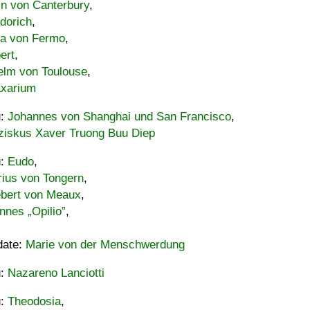
in von Canterbury
,
dorich
,
ia von Fermo
,
ert
,
elm von Toulouse
,
xarium
u:
Johannes von Shanghai und San Francisco
,
ziskus Xaver Truong Buu Diep
u:
Eudo
,
rius von Tongern
,
ebert von Meaux
,
nnes „Opilio”
,
date:
Marie von der Menschwerdung
u:
Nazareno Lanciotti
u:
Theodosia
,