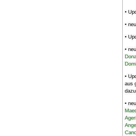
• Up
• ne
• Up
• ne
Dona
Domi
• Up
aus 
dazu
• ne
Maed
Ager
Ange
Canc