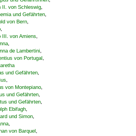
h II. von Schleswig
,
emia und Gefährten
,
old von Bern
,
o
,
 III. von Amiens
,
nna
,
nna de Lambertini
,
entius von Portugal
,
aretha
s und Gefährten
,
ius
,
us von Montepiano
,
us und Gefährten
,
tus und Gefährten
,
lph Ebifagh
,
ard und Simon
,
anna
,
han von Barquel
,