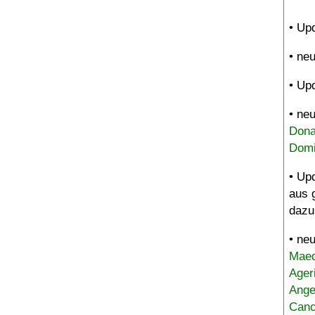
• Up
• ne
• Up
• ne
Dona
Domi
• Up
aus 
dazu
• ne
Maed
Ager
Ange
Canc