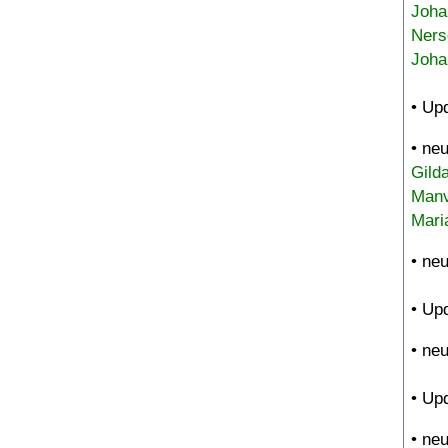
Joha
Ners
Joha
• Up
• ne
Gild
Manv
Mari
• ne
• Up
• ne
• Up
• ne