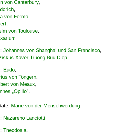
in von Canterbury
,
dorich
,
ia von Fermo
,
ert
,
elm von Toulouse
,
xarium
u:
Johannes von Shanghai und San Francisco
,
ziskus Xaver Truong Buu Diep
u:
Eudo
,
rius von Tongern
,
ebert von Meaux
,
nnes „Opilio”
,
date:
Marie von der Menschwerdung
u:
Nazareno Lanciotti
u:
Theodosia
,