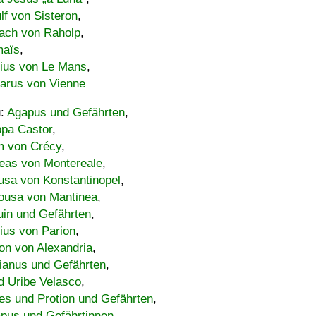
lf von Sisteron
,
ach von Raholp
,
maïs
,
bius von Le Mans
,
carus von Vienne
u:
Agapus und Gefährten
,
ppa Castor
,
 von Crécy
,
eas von Montereale
,
usa von Konstantinopel
,
ousa von Mantinea
,
uin und Gefährten
,
lius von Parion
,
on von Alexandria
,
ianus und Gefährten
,
d Uribe Velasco
,
s und Protion und Gefährten
,
pus und Gefährtinnen
,