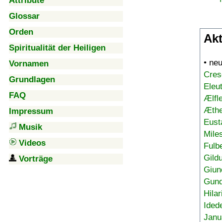
Attribute
Glossar
Orden
Akt
Spiritualität der Heiligen
• ne
Vornamen
Cres
Grundlagen
Eleu
FAQ
Ælfl
Æthe
Impressum
Eust
Musik
Mile
Videos
Fulb
Gild
Vorträge
Giun
Gund
Hilar
Ided
Janu