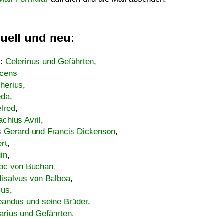
uell und neu:
u:
Celerinus und Gefährten
,
cens
therius
,
eda
,
lred
,
achius Avril
,
s Gerard und Francis Dickenson
,
ert
,
uin
,
oc von Buchan
,
isalvus von Balboa
,
ius
,
eandus und seine Brüder
,
arius und Gefährten
,