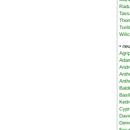
Radu
Tass
Tho
Turi
Wili
• ne
Agri
Adam
Andr
Anth
Anth
Bald
Basi
Kedr
Cypr
Davi
Deme
Eoca