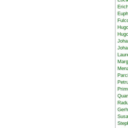
Eric
Euph
Fulc
Hug
Hugo
Joha
Joha
Laur
Marg
Mena
Parc
Petr
Prim
Quar
Radu
Gerh
Sus
Step