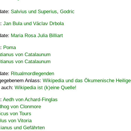
date:
Salvius und Superius
,
Godric
u:
Jan Bula und Václav Drbola
date:
Maria Rosa Julia Billiart
u:
Poma
tianus von Catalaunum
tianus von Catalaunum
date:
Ritualmordlegenden
gegebenem Anlass:
Wikipedia und das Ökumenische Heilige
 auch:
Wikipedia ist (k)eine Quelle!
u:
Aedh von Achard-Finglas
hog von Clonmore
icus von Tours
lus von Vitoria
ianus und Gefährten