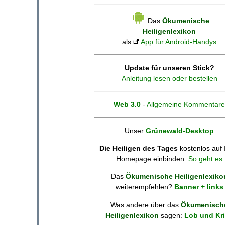
Das
Ökumenische
Heiligenlexikon
als
App für Android-Handys
Update für unseren Stick?
Anleitung lesen oder bestellen
Web 3.0
-
Allgemeine Kommentare
Unser
Grünewald-Desktop
Die Heiligen des Tages
kostenlos auf 
Homepage einbinden:
So geht es
Das
Ökumenische Heiligenlexiko
weiterempfehlen?
Banner + links
Was andere über das
Ökumenisch
Heiligenlexikon
sagen:
Lob und Kri