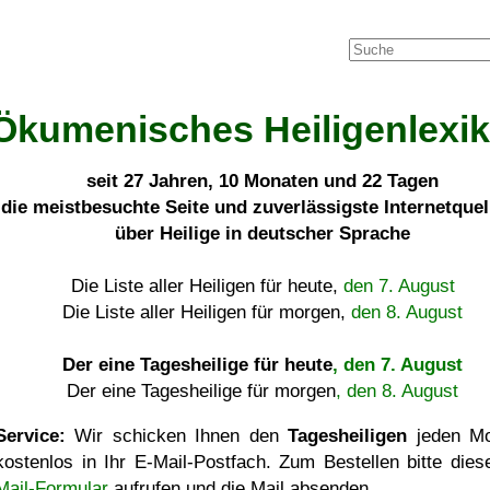
Ökumenisches Heiligenlexi
seit
27 Jahren, 10 Monaten und 22 Tagen
die meistbesuchte Seite und zuverlässigste Internetque
über Heilige in deutscher Sprache
Die Liste aller Heiligen für heute,
den 7. August
Die Liste aller Heiligen für morgen,
den 8. August
Der eine Tagesheilige für heute
, den 7. August
Der eine Tagesheilige für morgen
, den 8. August
Service:
Wir schicken Ihnen den
Tagesheiligen
jeden Mo
kostenlos in Ihr E-Mail-Postfach. Zum Bestellen bitte die
Mail-Formular
aufrufen und die Mail absenden.