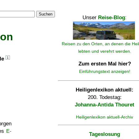
Suchen
Unser
Reise-Blog
:
kon
Reisen zu den Orten, an denen die Hei
lebten und verehrt werden.
lle
1
Zum ersten Mal hier?
Einführungstext anzeigen!
Heiligenlexikon aktuell:
200. Todestag:
Johanna-Antida Thouret
Heiligenlexikon aktuell-Archiv
rgen
ses
E-
Tageslosung