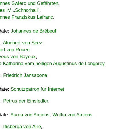
nnes Swierc und Gefährten
,
es IV. „Schnorhali”
,
nnes Franziskus Lefranc
,
date:
Johannes de Brébeuf
u:
Alnobert von Seez
,
ard von Rouen
,
eus von Bayeux
,
a Katharina vom heiligen Augustinus de Longprey
u:
Friedrich Janssoone
date:
Schutzpatron für Internet
u:
Petrus der Einsiedler
,
date:
Aurea von Amiens
,
Wulfia von Amiens
u:
Itisberga von Aire
,