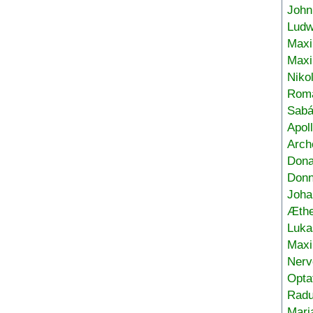
John
Ludw
Maxi
Max
Niko
Roma
Sabá
Apol
Arch
Don
Donn
Joha
Æthe
Luka
Max
Nerv
Opta
Radu
Mari