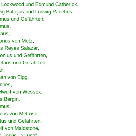
 Lockwood und Edmund Catherick
,
ig Ballejus und Ludwig Panetius
,
mus und Gefährten
,
imus
,
laus
,
nus von Metz
,
s Reyes Salazar
,
lonius und Gefährten
,
elaus und Gefährten
,
an
,
án von Eigg
,
nnes
,
lwulf von Wessex
,
s Bergin
,
imus
,
eus von Melrose
,
tus und Gefährten
,
lf von Maidstone
,
a Jesús „a Luna”
,