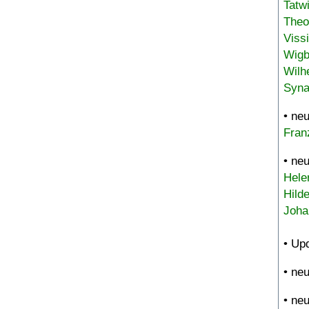
Tatw
Theo
Viss
Wigb
Wilh
Syna
• ne
Fran
• ne
Hele
Hild
Joha
• Up
• ne
• ne