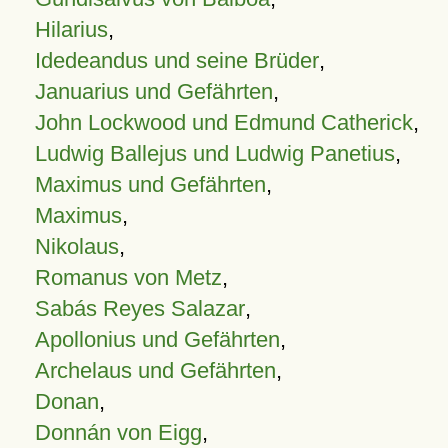
Hilarius
,
Idedeandus und seine Brüder
,
Januarius und Gefährten
,
John Lockwood und Edmund Catherick
,
Ludwig Ballejus und Ludwig Panetius
,
Maximus und Gefährten
,
Maximus
,
Nikolaus
,
Romanus von Metz
,
Sabás Reyes Salazar
,
Apollonius und Gefährten
,
Archelaus und Gefährten
,
Donan
,
Donnán von Eigg
,