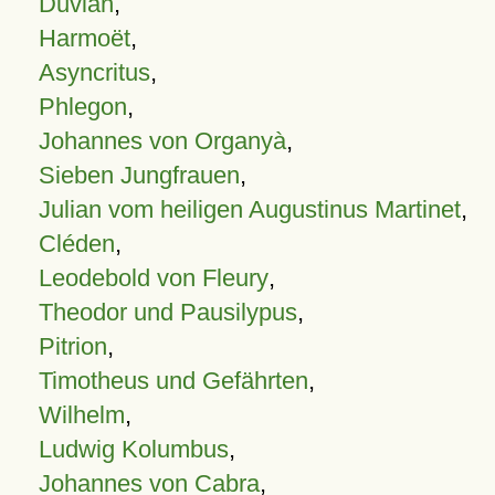
Duvian
,
Harmoët
,
Asyncritus
,
Phlegon
,
Johannes von Organyà
,
Sieben Jungfrauen
,
Julian vom heiligen Augustinus Martinet
,
Cléden
,
Leodebold von Fleury
,
Theodor und Pausilypus
,
Pitrion
,
Timotheus und Gefährten
,
Wilhelm
,
Ludwig Kolumbus
,
Johannes von Cabra
,