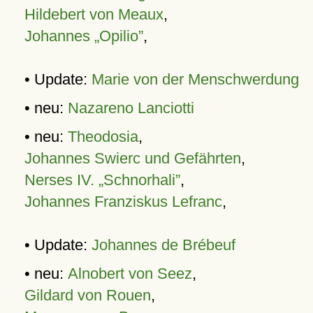
Hildebert von Meaux
,
Johannes „Opilio”
,
• Update:
Marie von der Menschwerdung
• neu:
Nazareno Lanciotti
• neu:
Theodosia
,
Johannes Swierc und Gefährten
,
Nerses IV. „Schnorhali”
,
Johannes Franziskus Lefranc
,
• Update:
Johannes de Brébeuf
• neu:
Alnobert von Seez
,
Gildard von Rouen
,