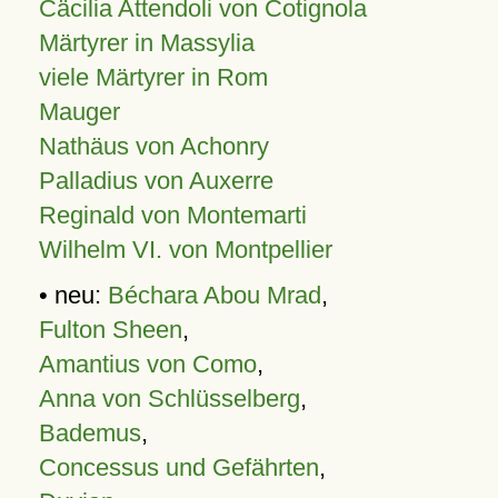
Cäcilia Attendoli von Cotignola
Märtyrer in Massylia
viele Märtyrer in Rom
Mauger
Nathäus von Achonry
Palladius von Auxerre
Reginald von Montemarti
Wilhelm VI. von Montpellier
• neu:
Béchara Abou Mrad
,
Fulton Sheen
,
Amantius von Como
,
Anna von Schlüsselberg
,
Bademus
,
Concessus und Gefährten
,