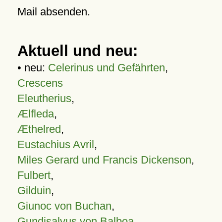
Mail absenden.
Aktuell und neu:
• neu:
Celerinus und Gefährten
,
Crescens
Eleutherius
,
Ælfleda
,
Æthelred
,
Eustachius Avril
,
Miles Gerard und Francis Dickenson
,
Fulbert
,
Gilduin
,
Giunoc von Buchan
,
Gundisalvus von Balboa
,