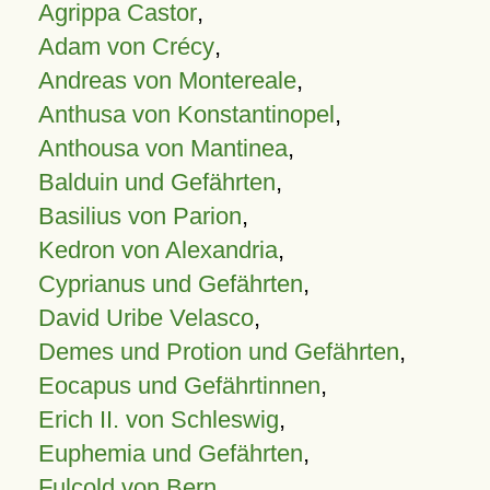
Agrippa Castor
,
Adam von Crécy
,
Andreas von Montereale
,
Anthusa von Konstantinopel
,
Anthousa von Mantinea
,
Balduin und Gefährten
,
Basilius von Parion
,
Kedron von Alexandria
,
Cyprianus und Gefährten
,
David Uribe Velasco
,
Demes und Protion und Gefährten
,
Eocapus und Gefährtinnen
,
Erich II. von Schleswig
,
Euphemia und Gefährten
,
Fulcold von Bern
,