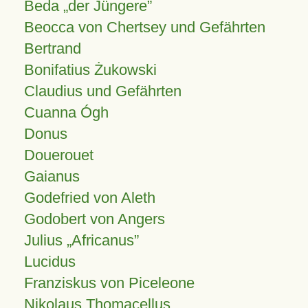
Beda „der Jüngere”
Beocca von Chertsey und Gefährten
Bertrand
Bonifatius Żukowski
Claudius und Gefährten
Cuanna Ógh
Donus
Douerouet
Gaianus
Godefried von Aleth
Godobert von Angers
Julius
Africanus
Lucidus
Franziskus von Piceleone
Nikolaus Thomacellus