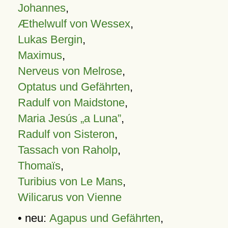
Johannes
,
Æthelwulf von Wessex
,
Lukas Bergin
,
Maximus
,
Nerveus von Melrose
,
Optatus und Gefährten
,
Radulf von Maidstone
,
Maria Jesús „a Luna”
,
Radulf von Sisteron
,
Tassach von Raholp
,
Thomaïs
,
Turibius von Le Mans
,
Wilicarus von Vienne
• neu:
Agapus und Gefährten
,