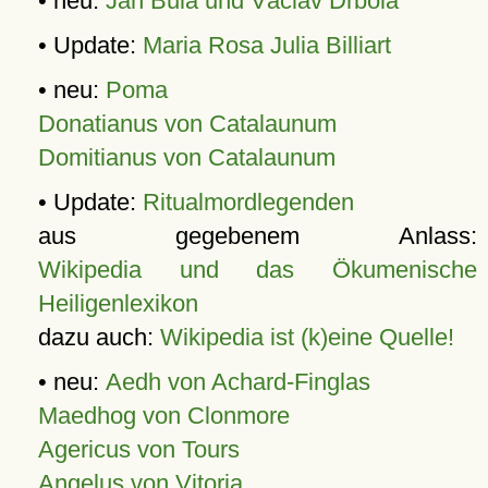
• neu:
Jan Bula und Václav Drbola
• Update:
Maria Rosa Julia Billiart
• neu:
Poma
Donatianus von Catalaunum
Domitianus von Catalaunum
• Update:
Ritualmordlegenden
aus gegebenem Anlass:
Wikipedia und das Ökumenische
Heiligenlexikon
dazu auch:
Wikipedia ist (k)eine Quelle!
• neu:
Aedh von Achard-Finglas
Maedhog von Clonmore
Agericus von Tours
Angelus von Vitoria