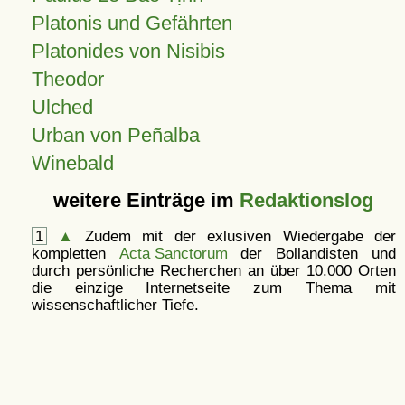
Platonis und Gefährten
Platonides von Nisibis
Theodor
Ulched
Urban von Peñalba
Winebald
weitere Einträge im
Redaktionslog
1
▲
Zudem mit der exlusiven Wiedergabe der
kompletten
Acta Sanctorum
der Bollandisten und
durch persönliche Recherchen an über 10.000 Orten
die einzige Internetseite zum Thema mit
wissenschaftlicher Tiefe.