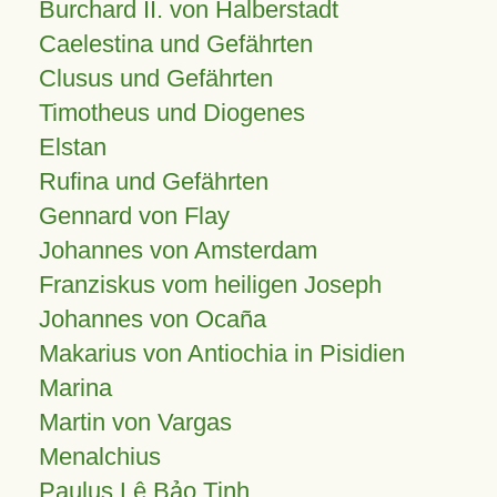
Burchard II. von Halberstadt
Caelestina und Gefährten
Clusus und Gefährten
Timotheus und Diogenes
Elstan
Rufina und Gefährten
Gennard von Flay
Johannes von Amsterdam
Franziskus vom heiligen Joseph
Johannes von Ocaña
Makarius von Antiochia in Pisidien
Marina
Martin von Vargas
Menalchius
Paulus Lê Bảo Tịnh