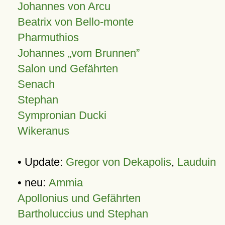
Johannes von Arcu
Beatrix von Bello-monte
Pharmuthios
Johannes
vom Brunnen
Salon und Gefährten
Senach
Stephan
Sympronian Ducki
Wikeranus
• Update:
Gregor von Dekapolis
,
Lauduin
• neu:
Ammia
Apollonius und Gefährten
Bartholuccius und Stephan