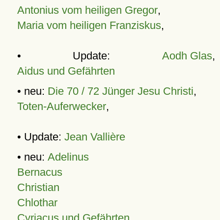
Antonius vom heiligen Gregor
,
Maria vom heiligen Franziskus
,
• Update:
Aodh Glas
,
Aidus und Gefährten
• neu:
Die 70 / 72 Jünger Jesu Christi
,
Toten-Auferwecker
,
• Update:
Jean Vallière
• neu:
Adelinus
Bernacus
Christian
Chlothar
Cyriacus und Gefährten