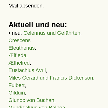
Mail absenden.
Aktuell und neu:
• neu:
Celerinus und Gefährten
,
Crescens
Eleutherius
,
Ælfleda
,
Æthelred
,
Eustachius Avril
,
Miles Gerard und Francis Dickenson
,
Fulbert
,
Gilduin
,
Giunoc von Buchan
,
Gundisalvus von Balboa
,