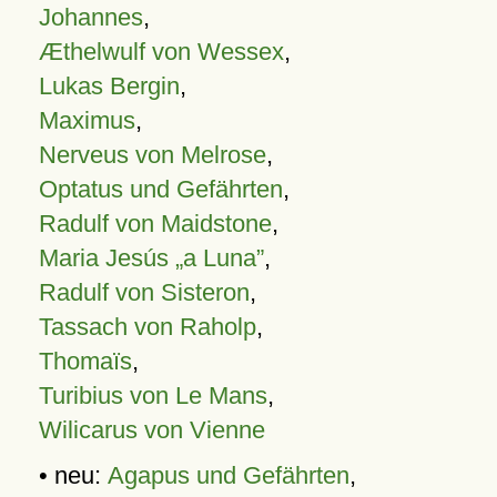
Johannes
,
Æthelwulf von Wessex
,
Lukas Bergin
,
Maximus
,
Nerveus von Melrose
,
Optatus und Gefährten
,
Radulf von Maidstone
,
Maria Jesús „a Luna”
,
Radulf von Sisteron
,
Tassach von Raholp
,
Thomaïs
,
Turibius von Le Mans
,
Wilicarus von Vienne
• neu:
Agapus und Gefährten
,