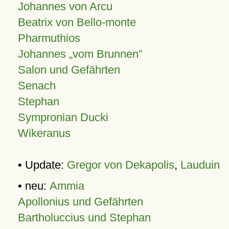
Johannes von Arcu
Beatrix von Bello-monte
Pharmuthios
Johannes
vom Brunnen
Salon und Gefährten
Senach
Stephan
Sympronian Ducki
Wikeranus
• Update:
Gregor von Dekapolis
,
Lauduin
• neu:
Ammia
Apollonius und Gefährten
Bartholuccius und Stephan