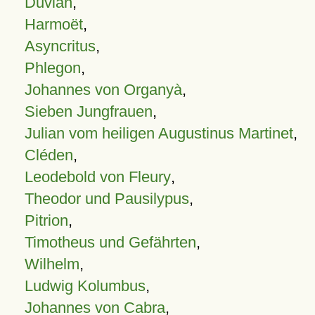
Duvian
,
Harmoët
,
Asyncritus
,
Phlegon
,
Johannes von Organyà
,
Sieben Jungfrauen
,
Julian vom heiligen Augustinus Martinet
,
Cléden
,
Leodebold von Fleury
,
Theodor und Pausilypus
,
Pitrion
,
Timotheus und Gefährten
,
Wilhelm
,
Ludwig Kolumbus
,
Johannes von Cabra
,