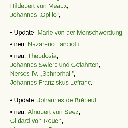
Hildebert von Meaux
,
Johannes „Opilio”
,
• Update:
Marie von der Menschwerdung
• neu:
Nazareno Lanciotti
• neu:
Theodosia
,
Johannes Swierc und Gefährten
,
Nerses IV. „Schnorhali”
,
Johannes Franziskus Lefranc
,
• Update:
Johannes de Brébeuf
• neu:
Alnobert von Seez
,
Gildard von Rouen
,