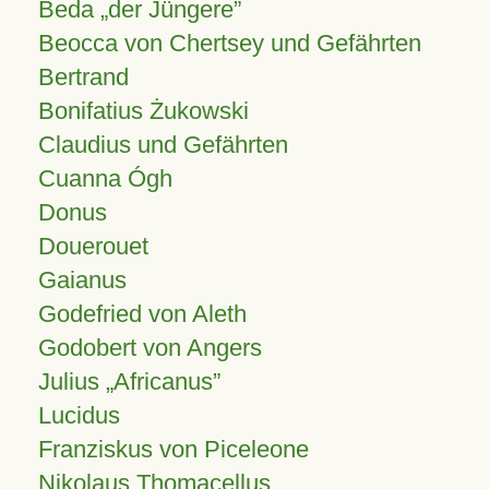
Beda „der Jüngere”
Beocca von Chertsey und Gefährten
Bertrand
Bonifatius Żukowski
Claudius und Gefährten
Cuanna Ógh
Donus
Douerouet
Gaianus
Godefried von Aleth
Godobert von Angers
Julius
Africanus
Lucidus
Franziskus von Piceleone
Nikolaus Thomacellus