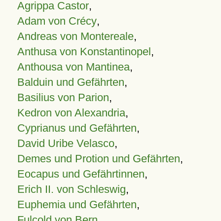
Agrippa Castor
,
Adam von Crécy
,
Andreas von Montereale
,
Anthusa von Konstantinopel
,
Anthousa von Mantinea
,
Balduin und Gefährten
,
Basilius von Parion
,
Kedron von Alexandria
,
Cyprianus und Gefährten
,
David Uribe Velasco
,
Demes und Protion und Gefährten
,
Eocapus und Gefährtinnen
,
Erich II. von Schleswig
,
Euphemia und Gefährten
,
Fulcold von Bern
,