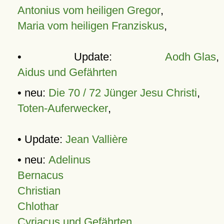
Antonius vom heiligen Gregor
,
Maria vom heiligen Franziskus
,
• Update:
Aodh Glas
,
Aidus und Gefährten
• neu:
Die 70 / 72 Jünger Jesu Christi
,
Toten-Auferwecker
,
• Update:
Jean Vallière
• neu:
Adelinus
Bernacus
Christian
Chlothar
Cyriacus und Gefährten