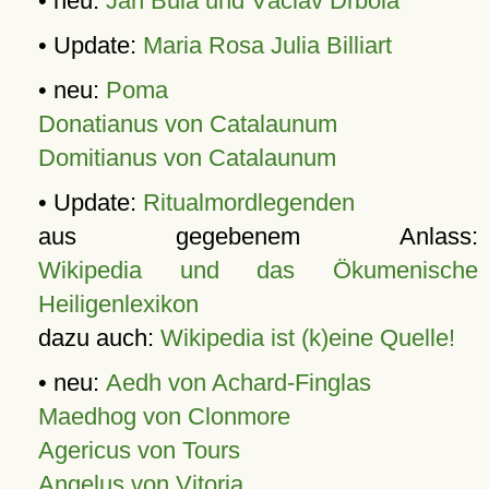
• neu:
Jan Bula und Václav Drbola
• Update:
Maria Rosa Julia Billiart
• neu:
Poma
Donatianus von Catalaunum
Domitianus von Catalaunum
• Update:
Ritualmordlegenden
aus gegebenem Anlass:
Wikipedia und das Ökumenische
Heiligenlexikon
dazu auch:
Wikipedia ist (k)eine Quelle!
• neu:
Aedh von Achard-Finglas
Maedhog von Clonmore
Agericus von Tours
Angelus von Vitoria