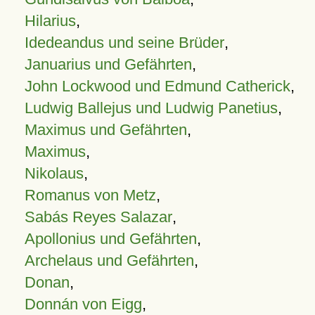
Hilarius
,
Idedeandus und seine Brüder
,
Januarius und Gefährten
,
John Lockwood und Edmund Catherick
,
Ludwig Ballejus und Ludwig Panetius
,
Maximus und Gefährten
,
Maximus
,
Nikolaus
,
Romanus von Metz
,
Sabás Reyes Salazar
,
Apollonius und Gefährten
,
Archelaus und Gefährten
,
Donan
,
Donnán von Eigg
,