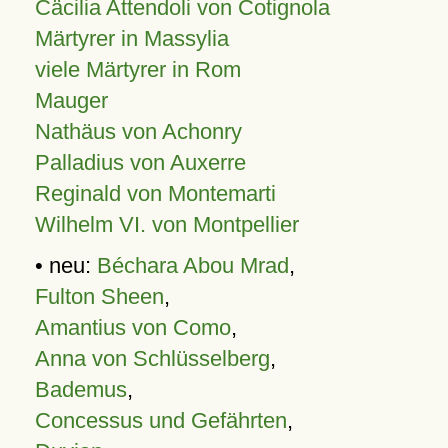
Cäcilia Attendoli von Cotignola
Märtyrer in Massylia
viele Märtyrer in Rom
Mauger
Nathäus von Achonry
Palladius von Auxerre
Reginald von Montemarti
Wilhelm VI. von Montpellier
• neu:
Béchara Abou Mrad
,
Fulton Sheen
,
Amantius von Como
,
Anna von Schlüsselberg
,
Bademus
,
Concessus und Gefährten
,