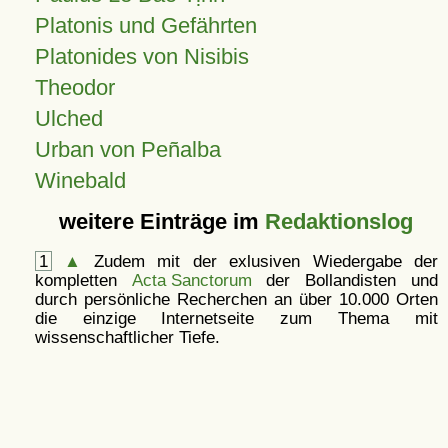
Platonis und Gefährten
Platonides von Nisibis
Theodor
Ulched
Urban von Peñalba
Winebald
weitere Einträge im
Redaktionslog
1
▲
Zudem mit der exlusiven Wiedergabe der
kompletten
Acta Sanctorum
der Bollandisten und
durch persönliche Recherchen an über 10.000 Orten
die einzige Internetseite zum Thema mit
wissenschaftlicher Tiefe.