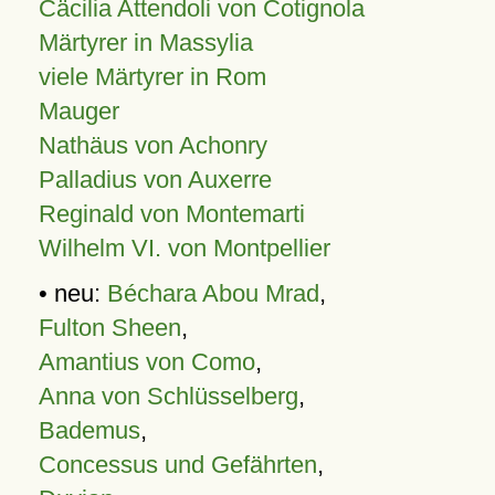
Cäcilia Attendoli von Cotignola
Märtyrer in Massylia
viele Märtyrer in Rom
Mauger
Nathäus von Achonry
Palladius von Auxerre
Reginald von Montemarti
Wilhelm VI. von Montpellier
• neu:
Béchara Abou Mrad
,
Fulton Sheen
,
Amantius von Como
,
Anna von Schlüsselberg
,
Bademus
,
Concessus und Gefährten
,