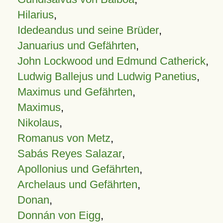
Hilarius
,
Idedeandus und seine Brüder
,
Januarius und Gefährten
,
John Lockwood und Edmund Catherick
,
Ludwig Ballejus und Ludwig Panetius
,
Maximus und Gefährten
,
Maximus
,
Nikolaus
,
Romanus von Metz
,
Sabás Reyes Salazar
,
Apollonius und Gefährten
,
Archelaus und Gefährten
,
Donan
,
Donnán von Eigg
,