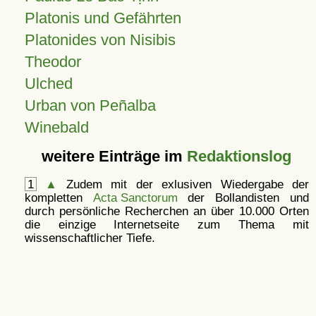
Platonis und Gefährten
Platonides von Nisibis
Theodor
Ulched
Urban von Peñalba
Winebald
weitere Einträge im
Redaktionslog
1
▲
Zudem mit der exlusiven Wiedergabe der
kompletten
Acta Sanctorum
der Bollandisten und
durch persönliche Recherchen an über 10.000 Orten
die einzige Internetseite zum Thema mit
wissenschaftlicher Tiefe.