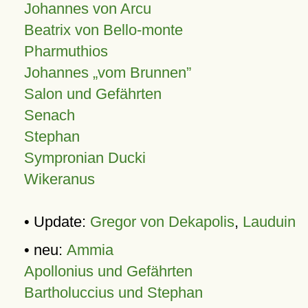
Johannes von Arcu
Beatrix von Bello-monte
Pharmuthios
Johannes
vom Brunnen
Salon und Gefährten
Senach
Stephan
Sympronian Ducki
Wikeranus
• Update:
Gregor von Dekapolis
,
Lauduin
• neu:
Ammia
Apollonius und Gefährten
Bartholuccius und Stephan