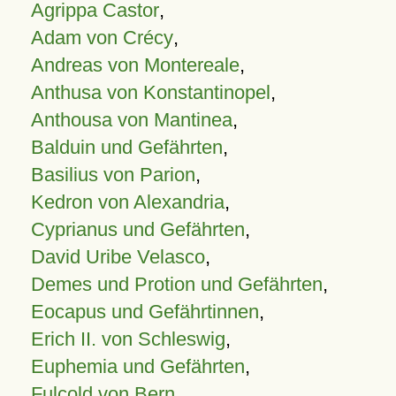
Agrippa Castor
,
Adam von Crécy
,
Andreas von Montereale
,
Anthusa von Konstantinopel
,
Anthousa von Mantinea
,
Balduin und Gefährten
,
Basilius von Parion
,
Kedron von Alexandria
,
Cyprianus und Gefährten
,
David Uribe Velasco
,
Demes und Protion und Gefährten
,
Eocapus und Gefährtinnen
,
Erich II. von Schleswig
,
Euphemia und Gefährten
,
Fulcold von Bern
,