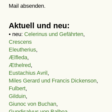
Mail absenden.
Aktuell und neu:
• neu:
Celerinus und Gefährten
,
Crescens
Eleutherius
,
Ælfleda
,
Æthelred
,
Eustachius Avril
,
Miles Gerard und Francis Dickenson
,
Fulbert
,
Gilduin
,
Giunoc von Buchan
,
Gundisalvus von Balboa
,