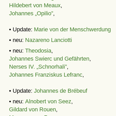
Hildebert von Meaux
,
Johannes „Opilio”
,
• Update:
Marie von der Menschwerdung
• neu:
Nazareno Lanciotti
• neu:
Theodosia
,
Johannes Swierc und Gefährten
,
Nerses IV. „Schnorhali”
,
Johannes Franziskus Lefranc
,
• Update:
Johannes de Brébeuf
• neu:
Alnobert von Seez
,
Gildard von Rouen
,