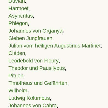
Duvian
,
Harmoët
,
Asyncritus
,
Phlegon
,
Johannes von Organyà
,
Sieben Jungfrauen
,
Julian vom heiligen Augustinus Martinet
,
Cléden
,
Leodebold von Fleury
,
Theodor und Pausilypus
,
Pitrion
,
Timotheus und Gefährten
,
Wilhelm
,
Ludwig Kolumbus
,
Johannes von Cabra
,