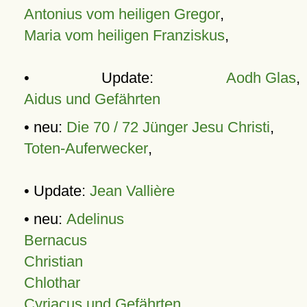
Antonius vom heiligen Gregor
,
Maria vom heiligen Franziskus
,
• Update:
Aodh Glas
,
Aidus und Gefährten
• neu:
Die 70 / 72 Jünger Jesu Christi
,
Toten-Auferwecker
,
• Update:
Jean Vallière
• neu:
Adelinus
Bernacus
Christian
Chlothar
Cyriacus und Gefährten