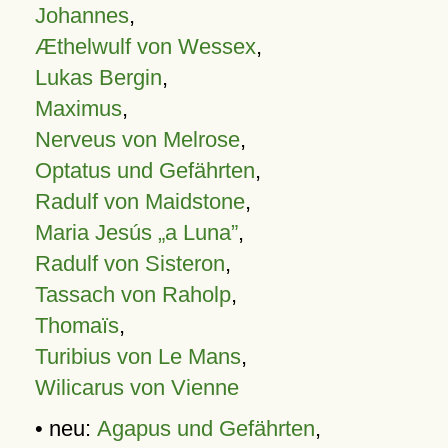
Johannes
,
Æthelwulf von Wessex
,
Lukas Bergin
,
Maximus
,
Nerveus von Melrose
,
Optatus und Gefährten
,
Radulf von Maidstone
,
Maria Jesús „a Luna”
,
Radulf von Sisteron
,
Tassach von Raholp
,
Thomaïs
,
Turibius von Le Mans
,
Wilicarus von Vienne
• neu:
Agapus und Gefährten
,