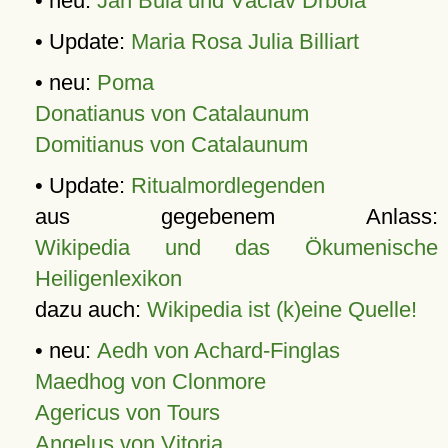
• neu:
Jan Bula und Václav Drbola
• Update:
Maria Rosa Julia Billiart
• neu:
Poma
Donatianus von Catalaunum
Domitianus von Catalaunum
• Update:
Ritualmordlegenden
aus gegebenem Anlass:
Wikipedia und das Ökumenische
Heiligenlexikon
dazu auch:
Wikipedia ist (k)eine Quelle!
• neu:
Aedh von Achard-Finglas
Maedhog von Clonmore
Agericus von Tours
Angelus von Vitoria