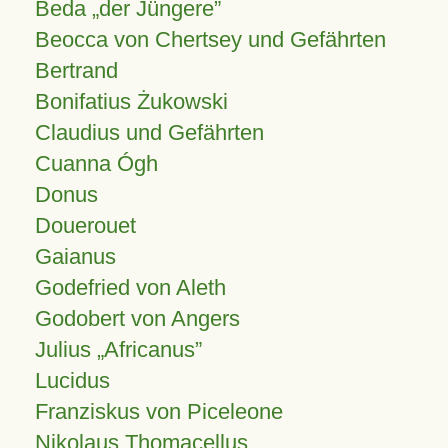
Beda „der Jüngere”
Beocca von Chertsey und Gefährten
Bertrand
Bonifatius Żukowski
Claudius und Gefährten
Cuanna Ógh
Donus
Douerouet
Gaianus
Godefried von Aleth
Godobert von Angers
Julius
Africanus
Lucidus
Franziskus von Piceleone
Nikolaus Thomacellus