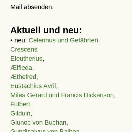
Mail absenden.
Aktuell und neu:
• neu:
Celerinus und Gefährten
,
Crescens
Eleutherius
,
Ælfleda
,
Æthelred
,
Eustachius Avril
,
Miles Gerard und Francis Dickenson
,
Fulbert
,
Gilduin
,
Giunoc von Buchan
,
Gundisalvus von Balboa
,