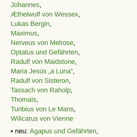
Johannes
,
Æthelwulf von Wessex
,
Lukas Bergin
,
Maximus
,
Nerveus von Melrose
,
Optatus und Gefährten
,
Radulf von Maidstone
,
Maria Jesús „a Luna”
,
Radulf von Sisteron
,
Tassach von Raholp
,
Thomaïs
,
Turibius von Le Mans
,
Wilicarus von Vienne
• neu:
Agapus und Gefährten
,