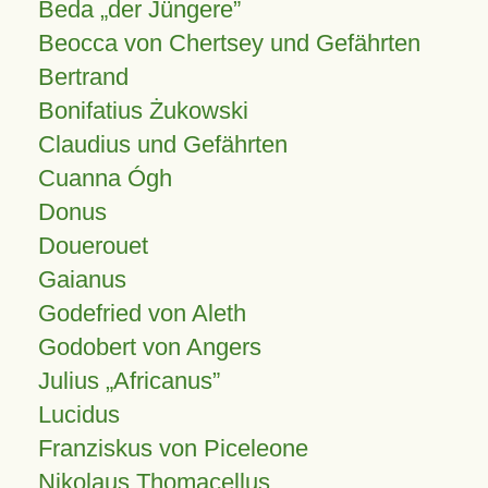
Beda „der Jüngere”
Beocca von Chertsey und Gefährten
Bertrand
Bonifatius Żukowski
Claudius und Gefährten
Cuanna Ógh
Donus
Douerouet
Gaianus
Godefried von Aleth
Godobert von Angers
Julius
Africanus
Lucidus
Franziskus von Piceleone
Nikolaus Thomacellus