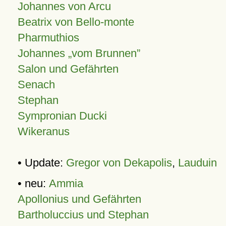
Johannes von Arcu
Beatrix von Bello-monte
Pharmuthios
Johannes
vom Brunnen
Salon und Gefährten
Senach
Stephan
Sympronian Ducki
Wikeranus
• Update:
Gregor von Dekapolis
,
Lauduin
• neu:
Ammia
Apollonius und Gefährten
Bartholuccius und Stephan