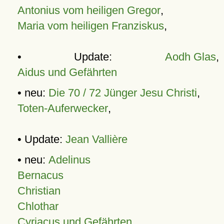
Antonius vom heiligen Gregor
,
Maria vom heiligen Franziskus
,
• Update:
Aodh Glas
,
Aidus und Gefährten
• neu:
Die 70 / 72 Jünger Jesu Christi
,
Toten-Auferwecker
,
• Update:
Jean Vallière
• neu:
Adelinus
Bernacus
Christian
Chlothar
Cyriacus und Gefährten