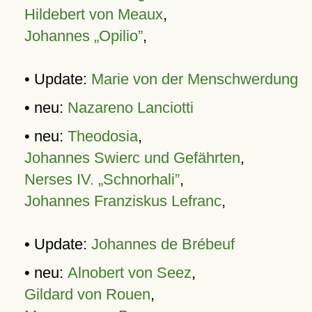
Hildebert von Meaux
,
Johannes „Opilio”
,
• Update:
Marie von der Menschwerdung
• neu:
Nazareno Lanciotti
• neu:
Theodosia
,
Johannes Swierc und Gefährten
,
Nerses IV. „Schnorhali”
,
Johannes Franziskus Lefranc
,
• Update:
Johannes de Brébeuf
• neu:
Alnobert von Seez
,
Gildard von Rouen
,