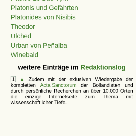
Platonis und Gefährten
Platonides von Nisibis
Theodor
Ulched
Urban von Peñalba
Winebald
weitere Einträge im
Redaktionslog
1
▲
Zudem mit der exlusiven Wiedergabe der
kompletten
Acta Sanctorum
der Bollandisten und
durch persönliche Recherchen an über 10.000 Orten
die einzige Internetseite zum Thema mit
wissenschaftlicher Tiefe.