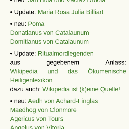
• neu:
Jan Bula und Václav Drbola
• Update:
Maria Rosa Julia Billiart
• neu:
Poma
Donatianus von Catalaunum
Domitianus von Catalaunum
• Update:
Ritualmordlegenden
aus gegebenem Anlass:
Wikipedia und das Ökumenische
Heiligenlexikon
dazu auch:
Wikipedia ist (k)eine Quelle!
• neu:
Aedh von Achard-Finglas
Maedhog von Clonmore
Agericus von Tours
Angelus von Vitoria