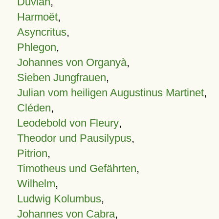
Duvian
,
Harmoët
,
Asyncritus
,
Phlegon
,
Johannes von Organyà
,
Sieben Jungfrauen
,
Julian vom heiligen Augustinus Martinet
,
Cléden
,
Leodebold von Fleury
,
Theodor und Pausilypus
,
Pitrion
,
Timotheus und Gefährten
,
Wilhelm
,
Ludwig Kolumbus
,
Johannes von Cabra
,