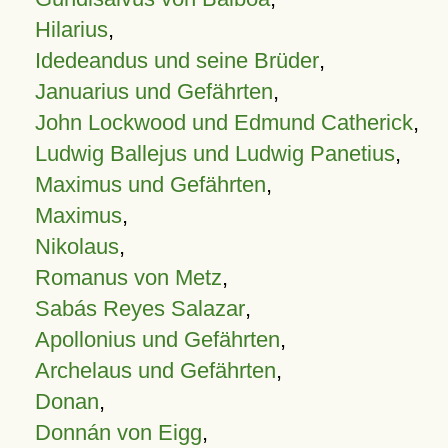
Hilarius
,
Idedeandus und seine Brüder
,
Januarius und Gefährten
,
John Lockwood und Edmund Catherick
,
Ludwig Ballejus und Ludwig Panetius
,
Maximus und Gefährten
,
Maximus
,
Nikolaus
,
Romanus von Metz
,
Sabás Reyes Salazar
,
Apollonius und Gefährten
,
Archelaus und Gefährten
,
Donan
,
Donnán von Eigg
,