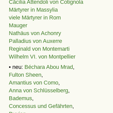
Cäcilia Attendoli von Cotignola
Märtyrer in Massylia
viele Märtyrer in Rom
Mauger
Nathäus von Achonry
Palladius von Auxerre
Reginald von Montemarti
Wilhelm VI. von Montpellier
• neu:
Béchara Abou Mrad
,
Fulton Sheen
,
Amantius von Como
,
Anna von Schlüsselberg
,
Bademus
,
Concessus und Gefährten
,