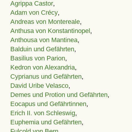
Agrippa Castor
,
Adam von Crécy
,
Andreas von Montereale
,
Anthusa von Konstantinopel
,
Anthousa von Mantinea
,
Balduin und Gefährten
,
Basilius von Parion
,
Kedron von Alexandria
,
Cyprianus und Gefährten
,
David Uribe Velasco
,
Demes und Protion und Gefährten
,
Eocapus und Gefährtinnen
,
Erich II. von Schleswig
,
Euphemia und Gefährten
,
Fulcold von Bern
,