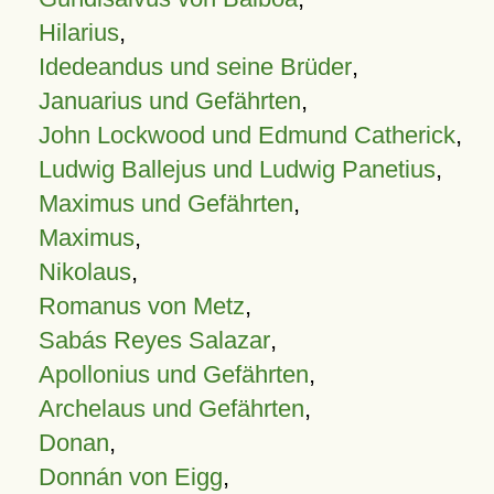
Hilarius
,
Idedeandus und seine Brüder
,
Januarius und Gefährten
,
John Lockwood und Edmund Catherick
,
Ludwig Ballejus und Ludwig Panetius
,
Maximus und Gefährten
,
Maximus
,
Nikolaus
,
Romanus von Metz
,
Sabás Reyes Salazar
,
Apollonius und Gefährten
,
Archelaus und Gefährten
,
Donan
,
Donnán von Eigg
,