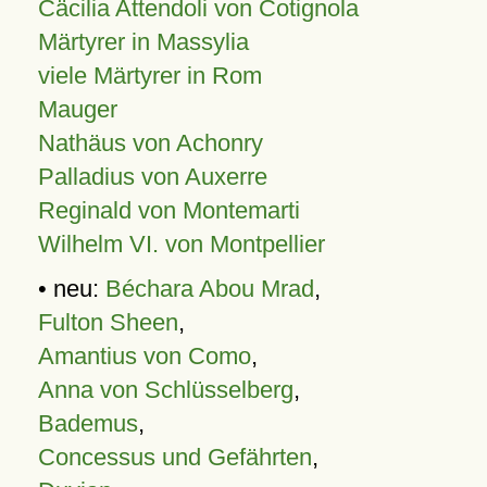
Cäcilia Attendoli von Cotignola
Märtyrer in Massylia
viele Märtyrer in Rom
Mauger
Nathäus von Achonry
Palladius von Auxerre
Reginald von Montemarti
Wilhelm VI. von Montpellier
• neu:
Béchara Abou Mrad
,
Fulton Sheen
,
Amantius von Como
,
Anna von Schlüsselberg
,
Bademus
,
Concessus und Gefährten
,