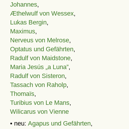
Johannes
,
Æthelwulf von Wessex
,
Lukas Bergin
,
Maximus
,
Nerveus von Melrose
,
Optatus und Gefährten
,
Radulf von Maidstone
,
Maria Jesús „a Luna”
,
Radulf von Sisteron
,
Tassach von Raholp
,
Thomaïs
,
Turibius von Le Mans
,
Wilicarus von Vienne
• neu:
Agapus und Gefährten
,