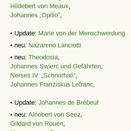
Hildebert von Meaux
,
Johannes „Opilio”
,
• Update:
Marie von der Menschwerdung
• neu:
Nazareno Lanciotti
• neu:
Theodosia
,
Johannes Swierc und Gefährten
,
Nerses IV. „Schnorhali”
,
Johannes Franziskus Lefranc
,
• Update:
Johannes de Brébeuf
• neu:
Alnobert von Seez
,
Gildard von Rouen
,