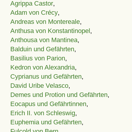
Agrippa Castor
,
Adam von Crécy
,
Andreas von Montereale
,
Anthusa von Konstantinopel
,
Anthousa von Mantinea
,
Balduin und Gefährten
,
Basilius von Parion
,
Kedron von Alexandria
,
Cyprianus und Gefährten
,
David Uribe Velasco
,
Demes und Protion und Gefährten
,
Eocapus und Gefährtinnen
,
Erich II. von Schleswig
,
Euphemia und Gefährten
,
Fulcold von Bern
,