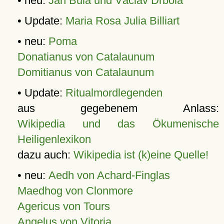
• neu:
Jan Bula und Václav Drbola
• Update:
Maria Rosa Julia Billiart
• neu:
Poma
Donatianus von Catalaunum
Domitianus von Catalaunum
• Update:
Ritualmordlegenden
aus gegebenem Anlass:
Wikipedia und das Ökumenische
Heiligenlexikon
dazu auch:
Wikipedia ist (k)eine Quelle!
• neu:
Aedh von Achard-Finglas
Maedhog von Clonmore
Agericus von Tours
Angelus von Vitoria