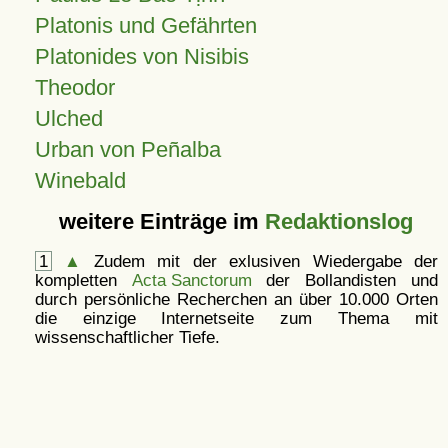
Platonis und Gefährten
Platonides von Nisibis
Theodor
Ulched
Urban von Peñalba
Winebald
weitere Einträge im
Redaktionslog
1
▲
Zudem mit der exlusiven Wiedergabe der
kompletten
Acta Sanctorum
der Bollandisten und
durch persönliche Recherchen an über 10.000 Orten
die einzige Internetseite zum Thema mit
wissenschaftlicher Tiefe.