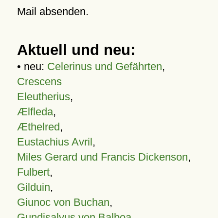
Mail absenden.
Aktuell und neu:
• neu:
Celerinus und Gefährten
,
Crescens
Eleutherius
,
Ælfleda
,
Æthelred
,
Eustachius Avril
,
Miles Gerard und Francis Dickenson
,
Fulbert
,
Gilduin
,
Giunoc von Buchan
,
Gundisalvus von Balboa
,