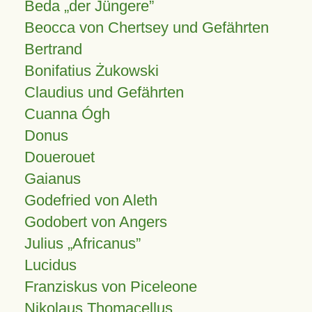
Beda „der Jüngere”
Beocca von Chertsey und Gefährten
Bertrand
Bonifatius Żukowski
Claudius und Gefährten
Cuanna Ógh
Donus
Douerouet
Gaianus
Godefried von Aleth
Godobert von Angers
Julius
Africanus
Lucidus
Franziskus von Piceleone
Nikolaus Thomacellus