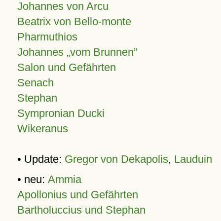
Johannes von Arcu
Beatrix von Bello-monte
Pharmuthios
Johannes
vom Brunnen
Salon und Gefährten
Senach
Stephan
Sympronian Ducki
Wikeranus
• Update:
Gregor von Dekapolis
,
Lauduin
• neu:
Ammia
Apollonius und Gefährten
Bartholuccius und Stephan