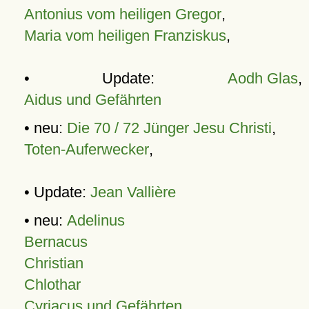
Antonius vom heiligen Gregor
,
Maria vom heiligen Franziskus
,
• Update:
Aodh Glas
,
Aidus und Gefährten
• neu:
Die 70 / 72 Jünger Jesu Christi
,
Toten-Auferwecker
,
• Update:
Jean Vallière
• neu:
Adelinus
Bernacus
Christian
Chlothar
Cyriacus und Gefährten