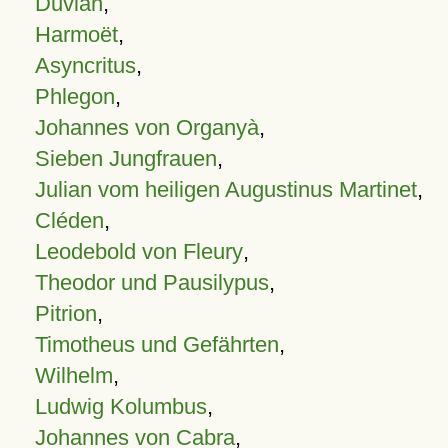
Duvian
,
Harmoët
,
Asyncritus
,
Phlegon
,
Johannes von Organyà
,
Sieben Jungfrauen
,
Julian vom heiligen Augustinus Martinet
,
Cléden
,
Leodebold von Fleury
,
Theodor und Pausilypus
,
Pitrion
,
Timotheus und Gefährten
,
Wilhelm
,
Ludwig Kolumbus
,
Johannes von Cabra
,