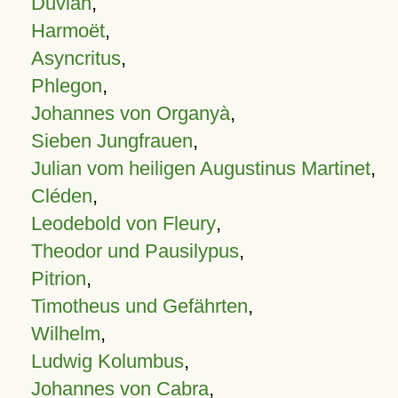
Duvian
,
Harmoët
,
Asyncritus
,
Phlegon
,
Johannes von Organyà
,
Sieben Jungfrauen
,
Julian vom heiligen Augustinus Martinet
,
Cléden
,
Leodebold von Fleury
,
Theodor und Pausilypus
,
Pitrion
,
Timotheus und Gefährten
,
Wilhelm
,
Ludwig Kolumbus
,
Johannes von Cabra
,