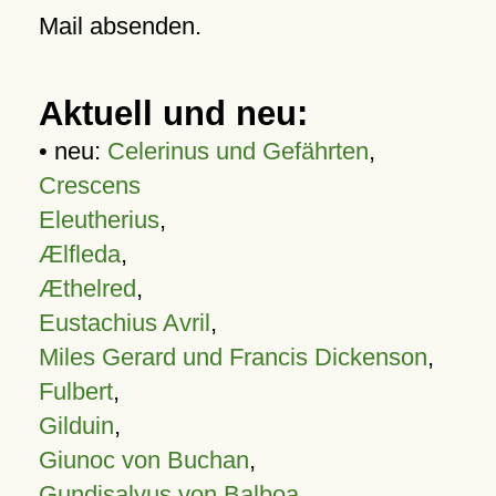
Mail absenden.
Aktuell und neu:
• neu:
Celerinus und Gefährten
,
Crescens
Eleutherius
,
Ælfleda
,
Æthelred
,
Eustachius Avril
,
Miles Gerard und Francis Dickenson
,
Fulbert
,
Gilduin
,
Giunoc von Buchan
,
Gundisalvus von Balboa
,