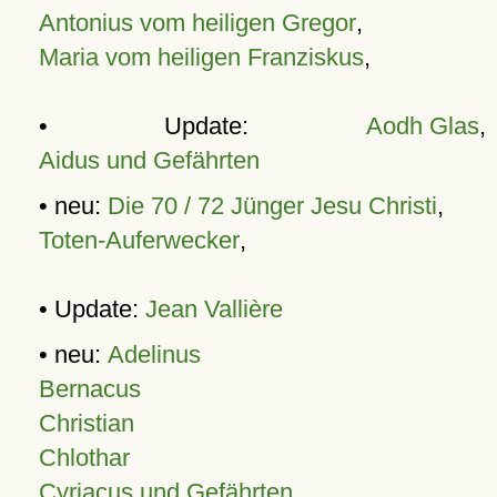
Antonius vom heiligen Gregor
,
Maria vom heiligen Franziskus
,
• Update:
Aodh Glas
,
Aidus und Gefährten
• neu:
Die 70 / 72 Jünger Jesu Christi
,
Toten-Auferwecker
,
• Update:
Jean Vallière
• neu:
Adelinus
Bernacus
Christian
Chlothar
Cyriacus und Gefährten