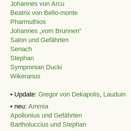
Johannes von Arcu
Beatrix von Bello-monte
Pharmuthios
Johannes
vom Brunnen
Salon und Gefährten
Senach
Stephan
Sympronian Ducki
Wikeranus
• Update:
Gregor von Dekapolis
,
Lauduin
• neu:
Ammia
Apollonius und Gefährten
Bartholuccius und Stephan