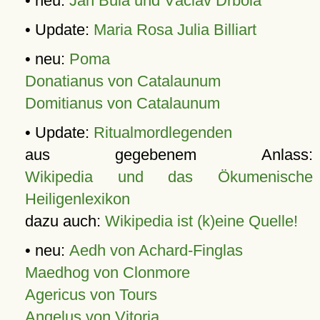
• neu:
Jan Bula und Václav Drbola
• Update:
Maria Rosa Julia Billiart
• neu:
Poma
Donatianus von Catalaunum
Domitianus von Catalaunum
• Update:
Ritualmordlegenden
aus gegebenem Anlass:
Wikipedia und das Ökumenische
Heiligenlexikon
dazu auch:
Wikipedia ist (k)eine Quelle!
• neu:
Aedh von Achard-Finglas
Maedhog von Clonmore
Agericus von Tours
Angelus von Vitoria