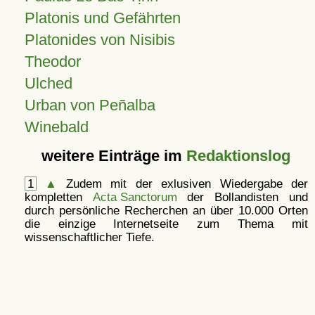
Platonis und Gefährten
Platonides von Nisibis
Theodor
Ulched
Urban von Peñalba
Winebald
weitere Einträge im
Redaktionslog
1
▲
Zudem mit der exlusiven Wiedergabe der
kompletten
Acta Sanctorum
der Bollandisten und
durch persönliche Recherchen an über 10.000 Orten
die einzige Internetseite zum Thema mit
wissenschaftlicher Tiefe.