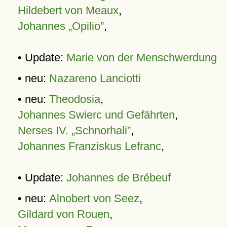
Hildebert von Meaux
,
Johannes „Opilio”
,
• Update:
Marie von der Menschwerdung
• neu:
Nazareno Lanciotti
• neu:
Theodosia
,
Johannes Swierc und Gefährten
,
Nerses IV. „Schnorhali”
,
Johannes Franziskus Lefranc
,
• Update:
Johannes de Brébeuf
• neu:
Alnobert von Seez
,
Gildard von Rouen
,