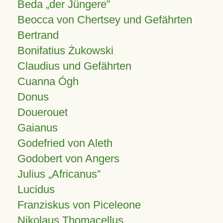
Beda „der Jüngere”
Beocca von Chertsey und Gefährten
Bertrand
Bonifatius Żukowski
Claudius und Gefährten
Cuanna Ógh
Donus
Douerouet
Gaianus
Godefried von Aleth
Godobert von Angers
Julius
Africanus
Lucidus
Franziskus von Piceleone
Nikolaus Thomacellus