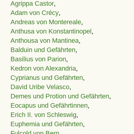
Agrippa Castor
,
Adam von Crécy
,
Andreas von Montereale
,
Anthusa von Konstantinopel
,
Anthousa von Mantinea
,
Balduin und Gefährten
,
Basilius von Parion
,
Kedron von Alexandria
,
Cyprianus und Gefährten
,
David Uribe Velasco
,
Demes und Protion und Gefährten
,
Eocapus und Gefährtinnen
,
Erich II. von Schleswig
,
Euphemia und Gefährten
,
Fulcold von Bern
,