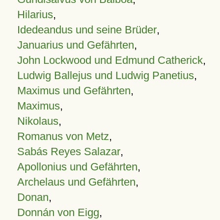
Hilarius
,
Idedeandus und seine Brüder
,
Januarius und Gefährten
,
John Lockwood und Edmund Catherick
,
Ludwig Ballejus und Ludwig Panetius
,
Maximus und Gefährten
,
Maximus
,
Nikolaus
,
Romanus von Metz
,
Sabás Reyes Salazar
,
Apollonius und Gefährten
,
Archelaus und Gefährten
,
Donan
,
Donnán von Eigg
,