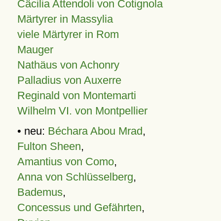
Cäcilia Attendoli von Cotignola
Märtyrer in Massylia
viele Märtyrer in Rom
Mauger
Nathäus von Achonry
Palladius von Auxerre
Reginald von Montemarti
Wilhelm VI. von Montpellier
• neu:
Béchara Abou Mrad
,
Fulton Sheen
,
Amantius von Como
,
Anna von Schlüsselberg
,
Bademus
,
Concessus und Gefährten
,