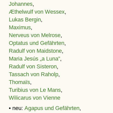
Johannes
,
Æthelwulf von Wessex
,
Lukas Bergin
,
Maximus
,
Nerveus von Melrose
,
Optatus und Gefährten
,
Radulf von Maidstone
,
Maria Jesús „a Luna”
,
Radulf von Sisteron
,
Tassach von Raholp
,
Thomaïs
,
Turibius von Le Mans
,
Wilicarus von Vienne
• neu:
Agapus und Gefährten
,