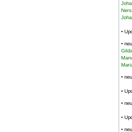
Joha
Ners
Joha
• Up
• ne
Gild
Manv
Mari
• ne
• Up
• ne
• Up
• ne