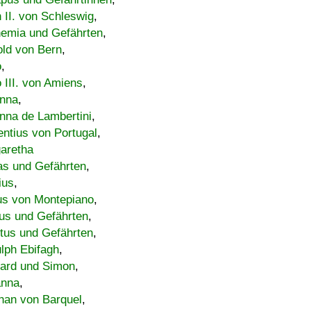
h II. von Schleswig
,
emia und Gefährten
,
old von Bern
,
o
,
 III. von Amiens
,
nna
,
nna de Lambertini
,
entius von Portugal
,
aretha
s und Gefährten
,
ius
,
us von Montepiano
,
us und Gefährten
,
tus und Gefährten
,
lph Ebifagh
,
ard und Simon
,
anna
,
han von Barquel
,