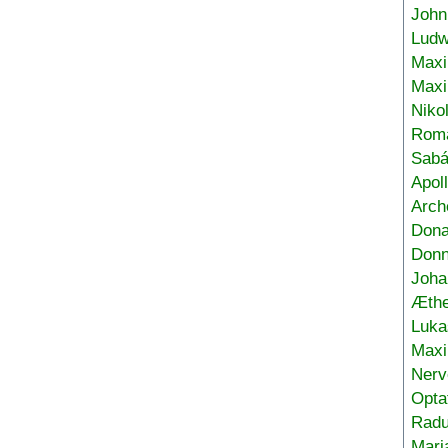
John
Ludw
Maxi
Max
Niko
Roma
Sabá
Apol
Arch
Don
Donn
Joha
Æthe
Luka
Max
Nerv
Opta
Radu
Mari