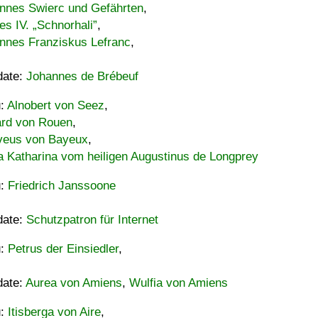
nnes Swierc und Gefährten
,
es IV. „Schnorhali”
,
nnes Franziskus Lefranc
,
date:
Johannes de Brébeuf
u:
Alnobert von Seez
,
ard von Rouen
,
eus von Bayeux
,
a Katharina vom heiligen Augustinus de Longprey
u:
Friedrich Janssoone
date:
Schutzpatron für Internet
u:
Petrus der Einsiedler
,
date:
Aurea von Amiens
,
Wulfia von Amiens
u:
Itisberga von Aire
,