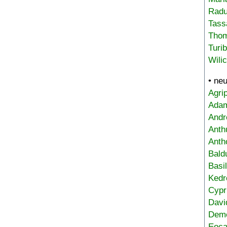
Radu
Tass
Tho
Turi
Wili
• ne
Agri
Adam
Andr
Anth
Anth
Bald
Basi
Kedr
Cypr
Davi
Deme
Eoca