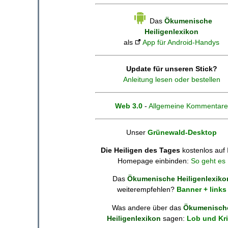
Das
Ökumenische
Heiligenlexikon
als
App für Android-Handys
Update für unseren Stick?
Anleitung lesen oder bestellen
Web 3.0
-
Allgemeine Kommentare
Unser
Grünewald-Desktop
Die Heiligen des Tages
kostenlos auf 
Homepage einbinden:
So geht es
Das
Ökumenische Heiligenlexiko
weiterempfehlen?
Banner + links
Was andere über das
Ökumenisch
Heiligenlexikon
sagen:
Lob und Kri