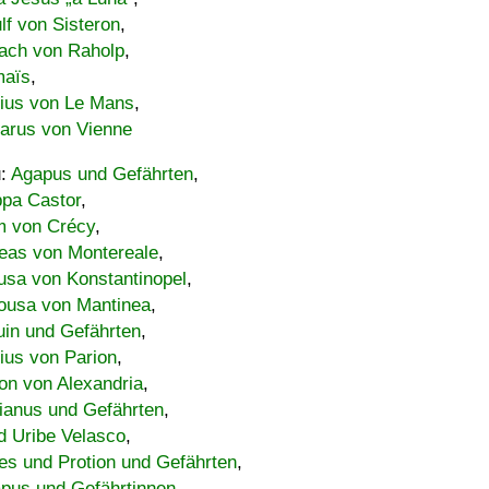
lf von Sisteron
,
ach von Raholp
,
maïs
,
bius von Le Mans
,
carus von Vienne
u:
Agapus und Gefährten
,
ppa Castor
,
 von Crécy
,
eas von Montereale
,
usa von Konstantinopel
,
ousa von Mantinea
,
uin und Gefährten
,
lius von Parion
,
on von Alexandria
,
ianus und Gefährten
,
d Uribe Velasco
,
s und Protion und Gefährten
,
pus und Gefährtinnen
,