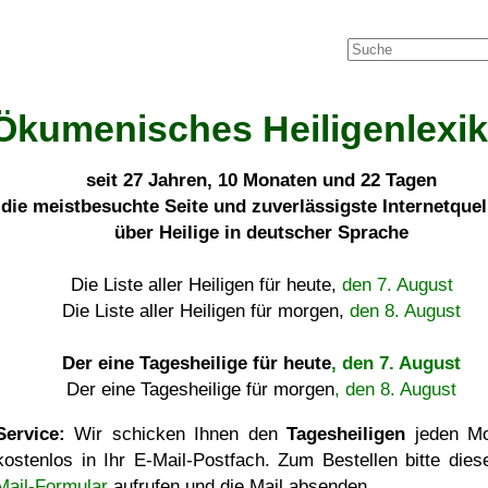
Ökumenisches Heiligenlexi
seit
27 Jahren, 10 Monaten und 22 Tagen
die meistbesuchte Seite und zuverlässigste Internetque
über Heilige in deutscher Sprache
Die Liste aller Heiligen für heute,
den 7. August
Die Liste aller Heiligen für morgen,
den 8. August
Der eine Tagesheilige für heute
, den 7. August
Der eine Tagesheilige für morgen
, den 8. August
Service:
Wir schicken Ihnen den
Tagesheiligen
jeden Mo
kostenlos in Ihr E-Mail-Postfach. Zum Bestellen bitte die
Mail-Formular
aufrufen und die Mail absenden.