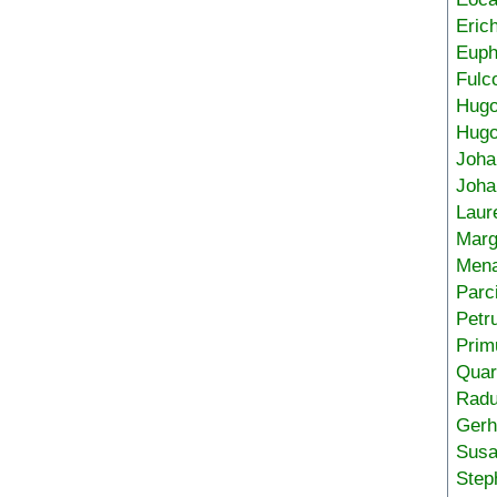
Eric
Euph
Fulc
Hug
Hugo
Joha
Joha
Laur
Marg
Mena
Parc
Petr
Prim
Quar
Radu
Gerh
Sus
Step