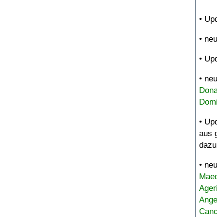
• Up
• ne
• Up
• ne
Dona
Domi
• Up
aus 
dazu
• ne
Maed
Ager
Ange
Canc