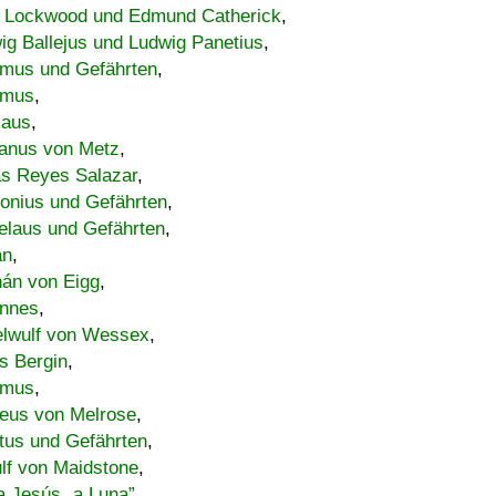
 Lockwood und Edmund Catherick
,
ig Ballejus und Ludwig Panetius
,
mus und Gefährten
,
imus
,
laus
,
nus von Metz
,
s Reyes Salazar
,
lonius und Gefährten
,
elaus und Gefährten
,
an
,
án von Eigg
,
nnes
,
lwulf von Wessex
,
s Bergin
,
imus
,
eus von Melrose
,
tus und Gefährten
,
lf von Maidstone
,
a Jesús „a Luna”
,