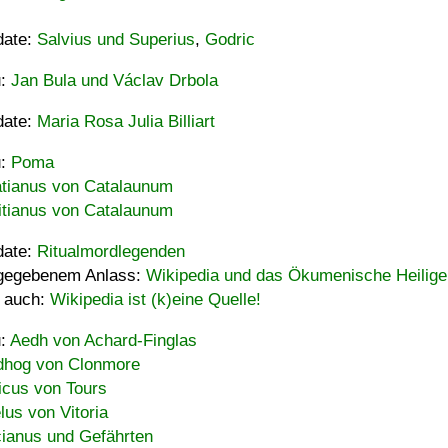
date:
Salvius und Superius
,
Godric
u:
Jan Bula und Václav Drbola
date:
Maria Rosa Julia Billiart
u:
Poma
tianus von Catalaunum
tianus von Catalaunum
date:
Ritualmordlegenden
gegebenem Anlass:
Wikipedia und das Ökumenische Heilige
 auch:
Wikipedia ist (k)eine Quelle!
u:
Aedh von Achard-Finglas
hog von Clonmore
icus von Tours
lus von Vitoria
ianus und Gefährten