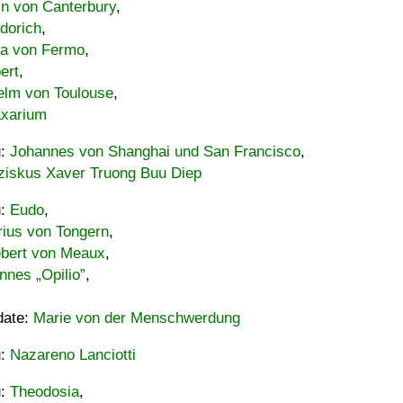
in von Canterbury
,
dorich
,
ia von Fermo
,
ert
,
elm von Toulouse
,
xarium
u:
Johannes von Shanghai und San Francisco
,
ziskus Xaver Truong Buu Diep
u:
Eudo
,
rius von Tongern
,
ebert von Meaux
,
nnes „Opilio”
,
date:
Marie von der Menschwerdung
u:
Nazareno Lanciotti
u:
Theodosia
,