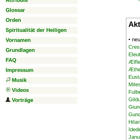
Attribute
Glossar
Orden
Akt
Spiritualität der Heiligen
• ne
Vornamen
Cres
Grundlagen
Eleu
FAQ
Ælfl
Æthe
Impressum
Eust
Musik
Mile
Videos
Fulb
Gild
Vorträge
Giun
Gund
Hilar
Ided
Janu