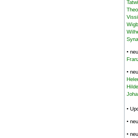
Tatw
Theo
Viss
Wigb
Wilh
Syna
• ne
Fran
• ne
Hele
Hild
Joha
• Up
• ne
• ne