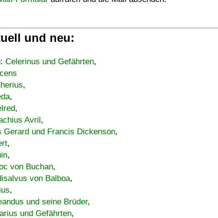
uell und neu:
u:
Celerinus und Gefährten
,
cens
therius
,
eda
,
lred
,
achius Avril
,
s Gerard und Francis Dickenson
,
ert
,
uin
,
oc von Buchan
,
isalvus von Balboa
,
ius
,
eandus und seine Brüder
,
arius und Gefährten
,