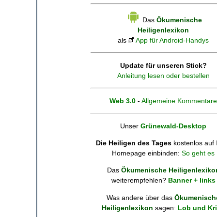
Das
Ökumenische
Heiligenlexikon
als
App für Android-Handys
Update für unseren Stick?
Anleitung lesen oder bestellen
Web 3.0
-
Allgemeine Kommentare
Unser
Grünewald-Desktop
Die Heiligen des Tages
kostenlos auf 
Homepage einbinden:
So geht es
Das
Ökumenische Heiligenlexiko
weiterempfehlen?
Banner + links
Was andere über das
Ökumenisch
Heiligenlexikon
sagen:
Lob und Kri