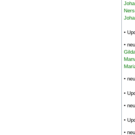
Joha
Ners
Joha
• Up
• ne
Gild
Manv
Mari
• ne
• Up
• ne
• Up
• ne