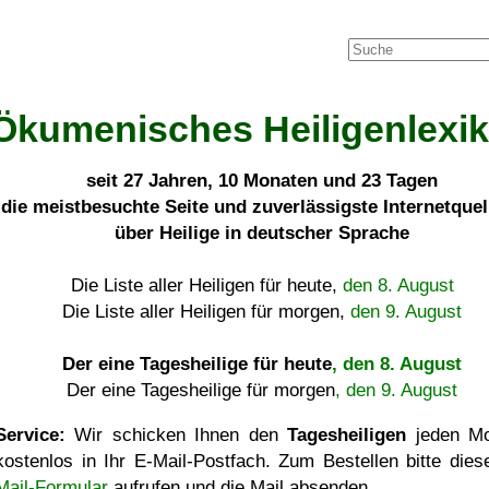
Ökumenisches Heiligenlexi
seit
27 Jahren, 10 Monaten und 23 Tagen
die meistbesuchte Seite und zuverlässigste Internetque
über Heilige in deutscher Sprache
Die Liste aller Heiligen für heute,
den 8. August
Die Liste aller Heiligen für morgen,
den 9. August
Der eine Tagesheilige für heute
, den 8. August
Der eine Tagesheilige für morgen
, den 9. August
Service:
Wir schicken Ihnen den
Tagesheiligen
jeden Mo
kostenlos in Ihr E-Mail-Postfach. Zum Bestellen bitte die
Mail-Formular
aufrufen und die Mail absenden.