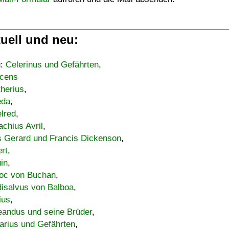
uell und neu:
u:
Celerinus und Gefährten
,
cens
therius
,
eda
,
lred
,
achius Avril
,
s Gerard und Francis Dickenson
,
ert
,
uin
,
oc von Buchan
,
isalvus von Balboa
,
ius
,
eandus und seine Brüder
,
arius und Gefährten
,