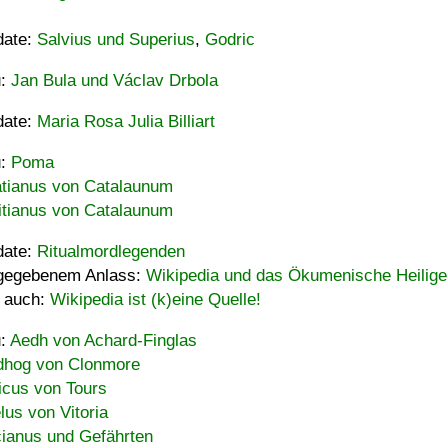
date:
Salvius und Superius
,
Godric
u:
Jan Bula und Václav Drbola
date:
Maria Rosa Julia Billiart
u:
Poma
tianus von Catalaunum
tianus von Catalaunum
date:
Ritualmordlegenden
gegebenem Anlass:
Wikipedia und das Ökumenische Heilige
 auch:
Wikipedia ist (k)eine Quelle!
u:
Aedh von Achard-Finglas
hog von Clonmore
icus von Tours
lus von Vitoria
ianus und Gefährten