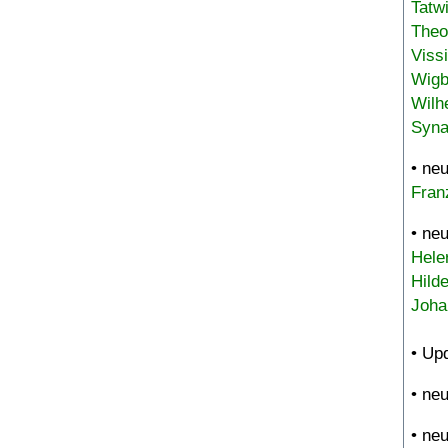
Tatw
Theo
Viss
Wigb
Wilh
Syna
• ne
Fran
• ne
Hele
Hild
Joha
• Up
• ne
• ne