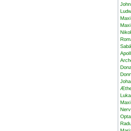
John
Ludw
Maxi
Max
Niko
Roma
Sabá
Apol
Arch
Don
Donn
Joha
Æthe
Luka
Max
Nerv
Opta
Radu
Mari