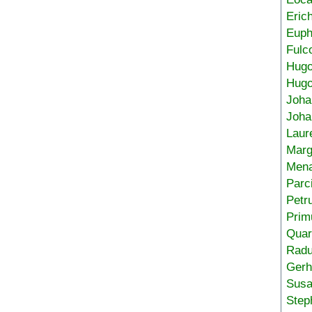
Eric
Euph
Fulc
Hug
Hugo
Joha
Joha
Laur
Marg
Mena
Parc
Petr
Prim
Quar
Radu
Gerh
Sus
Step