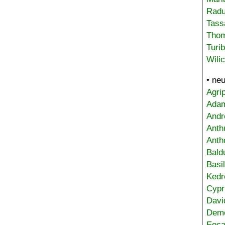
Radu
Tass
Tho
Turi
Wili
• ne
Agri
Adam
Andr
Anth
Anth
Bald
Basi
Kedr
Cypr
Davi
Deme
Eoca