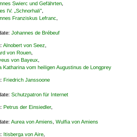
nnes Swierc und Gefährten
,
es IV. „Schnorhali”
,
nnes Franziskus Lefranc
,
date:
Johannes de Brébeuf
u:
Alnobert von Seez
,
ard von Rouen
,
eus von Bayeux
,
a Katharina vom heiligen Augustinus de Longprey
u:
Friedrich Janssoone
date:
Schutzpatron für Internet
u:
Petrus der Einsiedler
,
date:
Aurea von Amiens
,
Wulfia von Amiens
u:
Itisberga von Aire
,