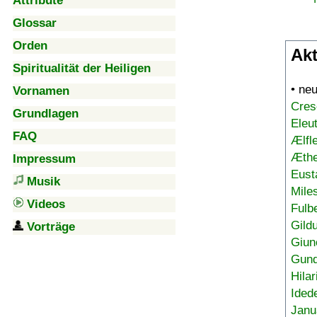
Attribute
Glossar
Orden
Akt
Spiritualität der Heiligen
• ne
Vornamen
Cres
Grundlagen
Eleu
FAQ
Ælfl
Æthe
Impressum
Eust
Musik
Mile
Videos
Fulb
Gild
Vorträge
Giun
Gund
Hilar
Ided
Janu