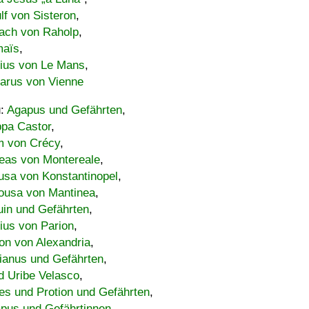
lf von Sisteron
,
ach von Raholp
,
maïs
,
bius von Le Mans
,
carus von Vienne
u:
Agapus und Gefährten
,
ppa Castor
,
 von Crécy
,
eas von Montereale
,
usa von Konstantinopel
,
ousa von Mantinea
,
uin und Gefährten
,
lius von Parion
,
on von Alexandria
,
ianus und Gefährten
,
d Uribe Velasco
,
s und Protion und Gefährten
,
pus und Gefährtinnen
,