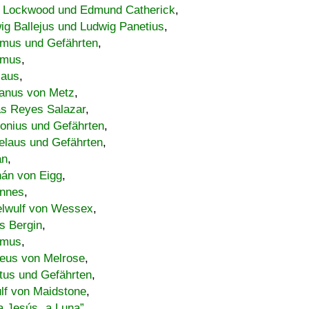
 Lockwood und Edmund Catherick
,
ig Ballejus und Ludwig Panetius
,
mus und Gefährten
,
imus
,
laus
,
nus von Metz
,
s Reyes Salazar
,
lonius und Gefährten
,
elaus und Gefährten
,
an
,
án von Eigg
,
nnes
,
lwulf von Wessex
,
s Bergin
,
imus
,
eus von Melrose
,
tus und Gefährten
,
lf von Maidstone
,
a Jesús „a Luna”
,