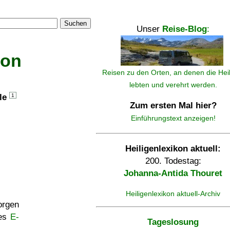
Suchen
Unser
Reise-Blog
:
kon
Reisen zu den Orten, an denen die Hei
lebten und verehrt werden.
lle
1
Zum ersten Mal hier?
Einführungstext anzeigen!
Heiligenlexikon aktuell:
200. Todestag:
Johanna-Antida Thouret
Heiligenlexikon aktuell-Archiv
rgen
ses
E-
Tageslosung