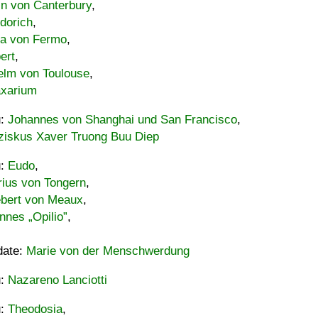
in von Canterbury
,
dorich
,
ia von Fermo
,
ert
,
elm von Toulouse
,
xarium
u:
Johannes von Shanghai und San Francisco
,
ziskus Xaver Truong Buu Diep
u:
Eudo
,
rius von Tongern
,
ebert von Meaux
,
nnes „Opilio”
,
date:
Marie von der Menschwerdung
u:
Nazareno Lanciotti
u:
Theodosia
,