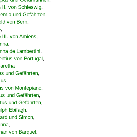
h II. von Schleswig
,
emia und Gefährten
,
old von Bern
,
o
,
 III. von Amiens
,
nna
,
nna de Lambertini
,
entius von Portugal
,
aretha
s und Gefährten
,
ius
,
us von Montepiano
,
us und Gefährten
,
tus und Gefährten
,
lph Ebifagh
,
ard und Simon
,
anna
,
han von Barquel
,