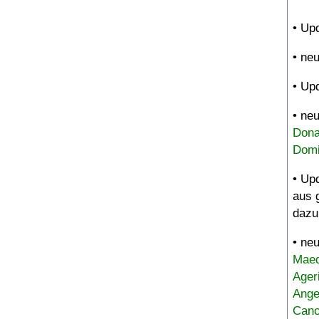
• Up
• ne
• Up
• ne
Dona
Domi
• Up
aus 
dazu
• ne
Maed
Ager
Ange
Canc