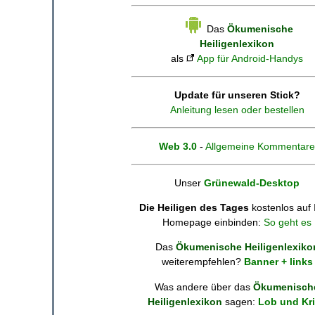
Das
Ökumenische
Heiligenlexikon
als
App für Android-Handys
Update für unseren Stick?
Anleitung lesen oder bestellen
Web 3.0
-
Allgemeine Kommentare
Unser
Grünewald-Desktop
Die Heiligen des Tages
kostenlos auf 
Homepage einbinden:
So geht es
Das
Ökumenische Heiligenlexiko
weiterempfehlen?
Banner + links
Was andere über das
Ökumenisch
Heiligenlexikon
sagen:
Lob und Kri