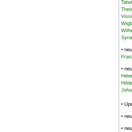
Tatw
Theo
Viss
Wigb
Wilh
Syna
• ne
Fran
• ne
Hele
Hild
Joha
• Up
• ne
• ne