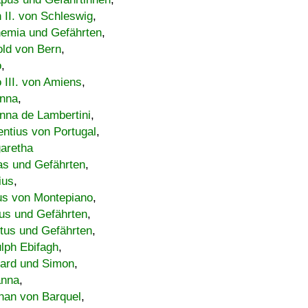
h II. von Schleswig
,
emia und Gefährten
,
old von Bern
,
o
,
 III. von Amiens
,
nna
,
nna de Lambertini
,
entius von Portugal
,
aretha
s und Gefährten
,
ius
,
us von Montepiano
,
us und Gefährten
,
tus und Gefährten
,
lph Ebifagh
,
ard und Simon
,
anna
,
han von Barquel
,