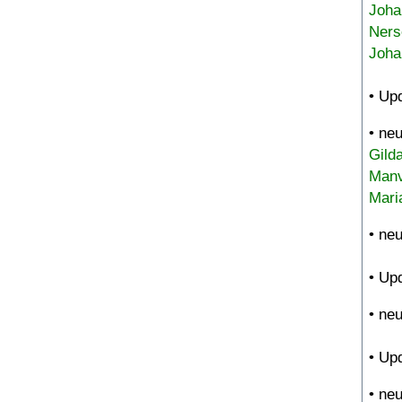
Joha
Ners
Joha
• Up
• ne
Gild
Manv
Mari
• ne
• Up
• ne
• Up
• ne