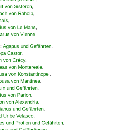
lf von Sisteron
,
ach von Raholp
,
maïs
,
bius von Le Mans
,
carus von Vienne
u:
Agapus und Gefährten
,
ppa Castor
,
 von Crécy
,
eas von Montereale
,
usa von Konstantinopel
,
ousa von Mantinea
,
uin und Gefährten
,
lius von Parion
,
on von Alexandria
,
ianus und Gefährten
,
d Uribe Velasco
,
s und Protion und Gefährten
,
pus und Gefährtinnen
,