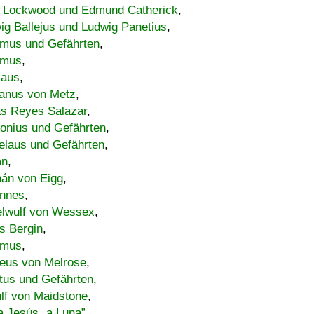
 Lockwood und Edmund Catherick
,
ig Ballejus und Ludwig Panetius
,
mus und Gefährten
,
imus
,
laus
,
nus von Metz
,
s Reyes Salazar
,
lonius und Gefährten
,
elaus und Gefährten
,
an
,
án von Eigg
,
nnes
,
lwulf von Wessex
,
s Bergin
,
imus
,
eus von Melrose
,
tus und Gefährten
,
lf von Maidstone
,
a Jesús „a Luna”
,