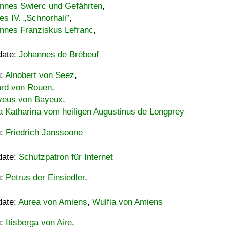
nnes Swierc und Gefährten
,
es IV. „Schnorhali”
,
nnes Franziskus Lefranc
,
date:
Johannes de Brébeuf
u:
Alnobert von Seez
,
ard von Rouen
,
eus von Bayeux
,
a Katharina vom heiligen Augustinus de Longprey
u:
Friedrich Janssoone
date:
Schutzpatron für Internet
u:
Petrus der Einsiedler
,
date:
Aurea von Amiens
,
Wulfia von Amiens
u:
Itisberga von Aire
,