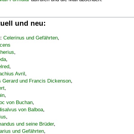
uell und neu:
u:
Celerinus und Gefährten
,
cens
therius
,
eda
,
lred
,
achius Avril
,
s Gerard und Francis Dickenson
,
ert
,
uin
,
oc von Buchan
,
isalvus von Balboa
,
ius
,
eandus und seine Brüder
,
arius und Gefährten
,