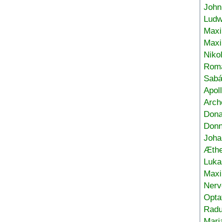
John
Ludw
Maxi
Max
Niko
Roma
Sabá
Apol
Arch
Don
Donn
Joha
Æthe
Luka
Max
Nerv
Opta
Radu
Mari