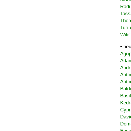
Radu
Tass
Tho
Turi
Wili
• ne
Agri
Adam
Andr
Anth
Anth
Bald
Basi
Kedr
Cypr
Davi
Deme
Eoca