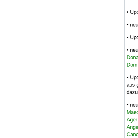
• Up
• ne
• Up
• ne
Dona
Domi
• Up
aus 
dazu
• ne
Maed
Ager
Ange
Canc