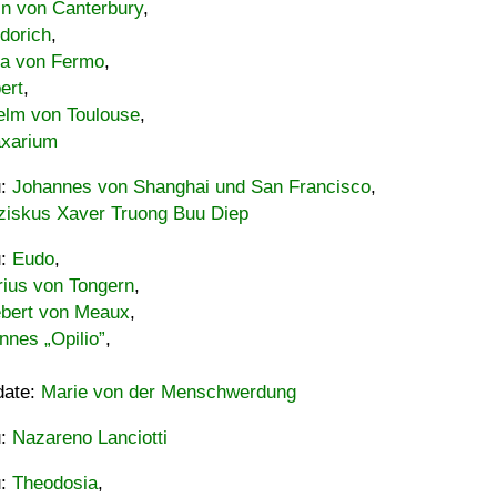
in von Canterbury
,
dorich
,
ia von Fermo
,
ert
,
elm von Toulouse
,
xarium
u:
Johannes von Shanghai und San Francisco
,
ziskus Xaver Truong Buu Diep
u:
Eudo
,
rius von Tongern
,
ebert von Meaux
,
nnes „Opilio”
,
date:
Marie von der Menschwerdung
u:
Nazareno Lanciotti
u:
Theodosia
,