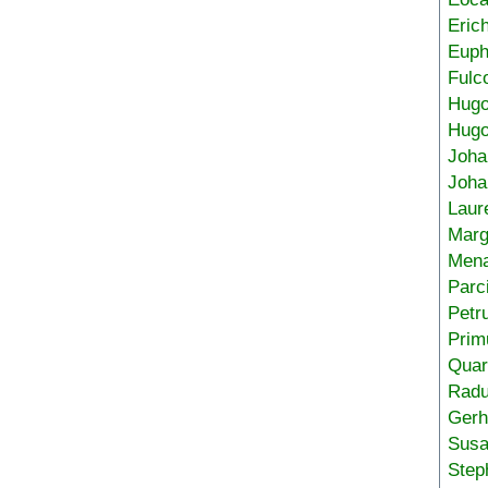
Eric
Euph
Fulc
Hug
Hugo
Joha
Joha
Laur
Marg
Mena
Parc
Petr
Prim
Quar
Radu
Gerh
Sus
Step