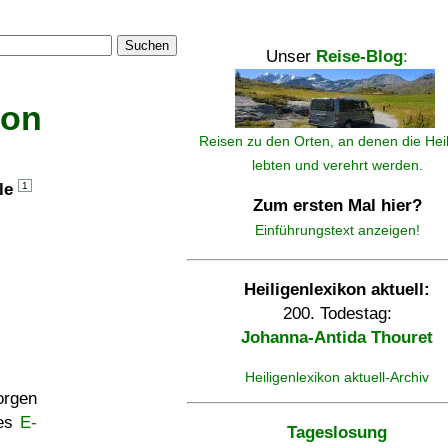
Suchen
Unser
Reise-Blog
:
kon
Reisen zu den Orten, an denen die Hei
lebten und verehrt werden.
lle
1
Zum ersten Mal hier?
Einführungstext anzeigen!
Heiligenlexikon aktuell:
200. Todestag:
Johanna-Antida Thouret
Heiligenlexikon aktuell-Archiv
rgen
ses
E-
Tageslosung