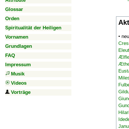
Attribute
Glossar
Orden
Akt
Spiritualität der Heiligen
• ne
Vornamen
Cres
Grundlagen
Eleu
FAQ
Ælfl
Æthe
Impressum
Eust
Musik
Mile
Videos
Fulb
Gild
Vorträge
Giun
Gund
Hilar
Ided
Janu