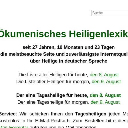
Ökumenisches Heiligenlexi
seit
27 Jahren, 10 Monaten und 23 Tagen
die meistbesuchte Seite und zuverlässigste Internetque
über Heilige in deutscher Sprache
Die Liste aller Heiligen für heute,
den 8. August
Die Liste aller Heiligen für morgen,
den 9. August
Der eine Tagesheilige für heute
, den 8. August
Der eine Tagesheilige für morgen
, den 9. August
Service:
Wir schicken Ihnen den
Tagesheiligen
jeden Mo
kostenlos in Ihr E-Mail-Postfach. Zum Bestellen bitte die
Mail-Formular
aufrufen und die Mail absenden.