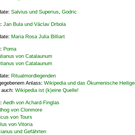
date:
Salvius und Superius
,
Godric
u:
Jan Bula und Václav Drbola
date:
Maria Rosa Julia Billiart
u:
Poma
tianus von Catalaunum
tianus von Catalaunum
date:
Ritualmordlegenden
gegebenem Anlass:
Wikipedia und das Ökumenische Heilige
 auch:
Wikipedia ist (k)eine Quelle!
u:
Aedh von Achard-Finglas
hog von Clonmore
icus von Tours
lus von Vitoria
ianus und Gefährten