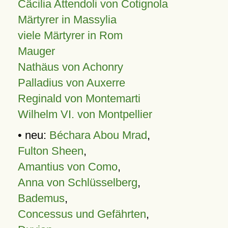
Cäcilia Attendoli von Cotignola
Märtyrer in Massylia
viele Märtyrer in Rom
Mauger
Nathäus von Achonry
Palladius von Auxerre
Reginald von Montemarti
Wilhelm VI. von Montpellier
• neu:
Béchara Abou Mrad
,
Fulton Sheen
,
Amantius von Como
,
Anna von Schlüsselberg
,
Bademus
,
Concessus und Gefährten
,