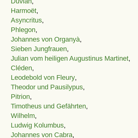
Duvian
,
Harmoët
,
Asyncritus
,
Phlegon
,
Johannes von Organyà
,
Sieben Jungfrauen
,
Julian vom heiligen Augustinus Martinet
,
Cléden
,
Leodebold von Fleury
,
Theodor und Pausilypus
,
Pitrion
,
Timotheus und Gefährten
,
Wilhelm
,
Ludwig Kolumbus
,
Johannes von Cabra
,