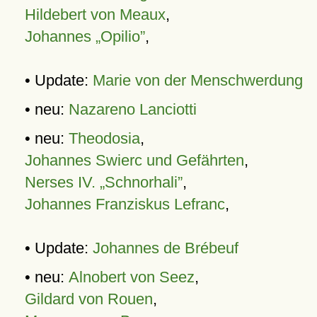
Hildebert von Meaux
,
Johannes „Opilio”
,
• Update:
Marie von der Menschwerdung
• neu:
Nazareno Lanciotti
• neu:
Theodosia
,
Johannes Swierc und Gefährten
,
Nerses IV. „Schnorhali”
,
Johannes Franziskus Lefranc
,
• Update:
Johannes de Brébeuf
• neu:
Alnobert von Seez
,
Gildard von Rouen
,