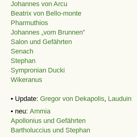
Johannes von Arcu
Beatrix von Bello-monte
Pharmuthios
Johannes
vom Brunnen
Salon und Gefährten
Senach
Stephan
Sympronian Ducki
Wikeranus
• Update:
Gregor von Dekapolis
,
Lauduin
• neu:
Ammia
Apollonius und Gefährten
Bartholuccius und Stephan