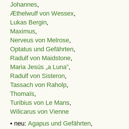
Johannes
,
Æthelwulf von Wessex
,
Lukas Bergin
,
Maximus
,
Nerveus von Melrose
,
Optatus und Gefährten
,
Radulf von Maidstone
,
Maria Jesús „a Luna”
,
Radulf von Sisteron
,
Tassach von Raholp
,
Thomaïs
,
Turibius von Le Mans
,
Wilicarus von Vienne
• neu:
Agapus und Gefährten
,