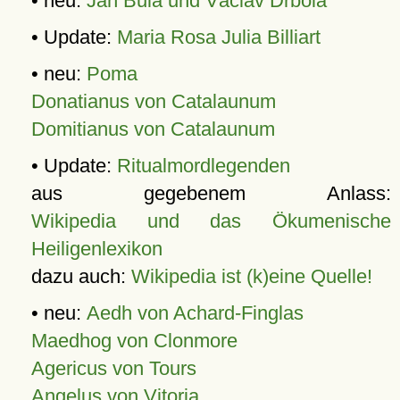
• neu:
Jan Bula und Václav Drbola
• Update:
Maria Rosa Julia Billiart
• neu:
Poma
Donatianus von Catalaunum
Domitianus von Catalaunum
• Update:
Ritualmordlegenden
aus gegebenem Anlass:
Wikipedia und das Ökumenische
Heiligenlexikon
dazu auch:
Wikipedia ist (k)eine Quelle!
• neu:
Aedh von Achard-Finglas
Maedhog von Clonmore
Agericus von Tours
Angelus von Vitoria