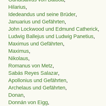
Hilarius
,
Idedeandus und seine Brüder
,
Januarius und Gefährten
,
John Lockwood und Edmund Catherick
,
Ludwig Ballejus und Ludwig Panetius
,
Maximus und Gefährten
,
Maximus
,
Nikolaus
,
Romanus von Metz
,
Sabás Reyes Salazar
,
Apollonius und Gefährten
,
Archelaus und Gefährten
,
Donan
,
Donnán von Eigg
,