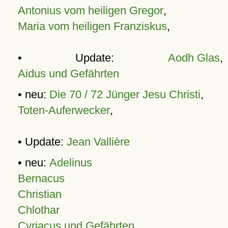
Antonius vom heiligen Gregor
,
Maria vom heiligen Franziskus
,
• Update:
Aodh Glas
,
Aidus und Gefährten
• neu:
Die 70 / 72 Jünger Jesu Christi
,
Toten-Auferwecker
,
• Update:
Jean Vallière
• neu:
Adelinus
Bernacus
Christian
Chlothar
Cyriacus und Gefährten