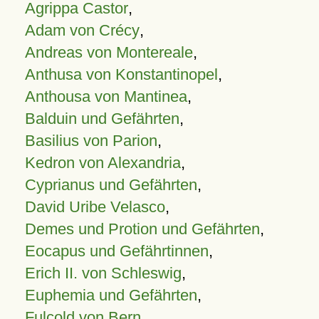
Agrippa Castor
,
Adam von Crécy
,
Andreas von Montereale
,
Anthusa von Konstantinopel
,
Anthousa von Mantinea
,
Balduin und Gefährten
,
Basilius von Parion
,
Kedron von Alexandria
,
Cyprianus und Gefährten
,
David Uribe Velasco
,
Demes und Protion und Gefährten
,
Eocapus und Gefährtinnen
,
Erich II. von Schleswig
,
Euphemia und Gefährten
,
Fulcold von Bern
,