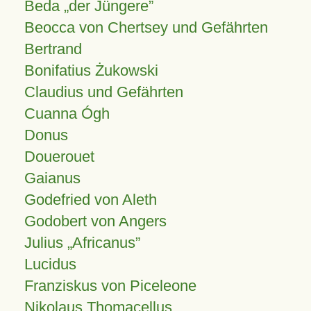
Beda „der Jüngere”
Beocca von Chertsey und Gefährten
Bertrand
Bonifatius Żukowski
Claudius und Gefährten
Cuanna Ógh
Donus
Douerouet
Gaianus
Godefried von Aleth
Godobert von Angers
Julius
Africanus
Lucidus
Franziskus von Piceleone
Nikolaus Thomacellus