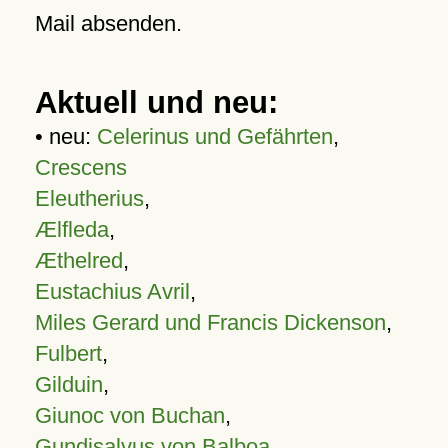
Mail absenden.
Aktuell und neu:
• neu:
Celerinus und Gefährten
,
Crescens
Eleutherius
,
Ælfleda
,
Æthelred
,
Eustachius Avril
,
Miles Gerard und Francis Dickenson
,
Fulbert
,
Gilduin
,
Giunoc von Buchan
,
Gundisalvus von Balboa
,