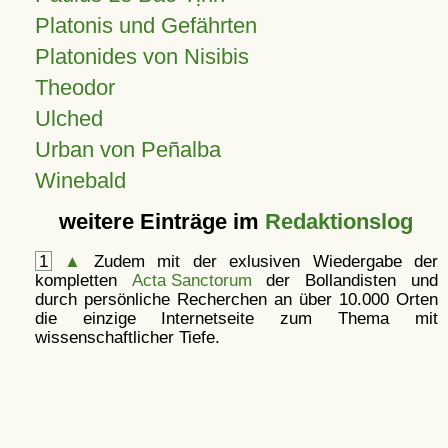
Platonis und Gefährten
Platonides von Nisibis
Theodor
Ulched
Urban von Peñalba
Winebald
weitere Einträge im
Redaktionslog
1
▲
Zudem mit der exlusiven Wiedergabe der
kompletten
Acta Sanctorum
der Bollandisten und
durch persönliche Recherchen an über 10.000 Orten
die einzige Internetseite zum Thema mit
wissenschaftlicher Tiefe.