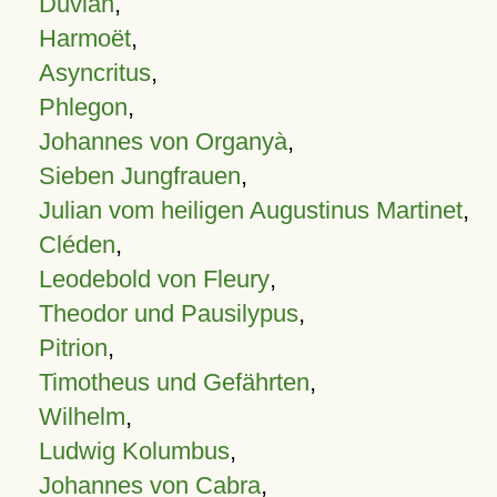
Duvian
,
Harmoët
,
Asyncritus
,
Phlegon
,
Johannes von Organyà
,
Sieben Jungfrauen
,
Julian vom heiligen Augustinus Martinet
,
Cléden
,
Leodebold von Fleury
,
Theodor und Pausilypus
,
Pitrion
,
Timotheus und Gefährten
,
Wilhelm
,
Ludwig Kolumbus
,
Johannes von Cabra
,