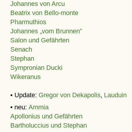
Johannes von Arcu
Beatrix von Bello-monte
Pharmuthios
Johannes
vom Brunnen
Salon und Gefährten
Senach
Stephan
Sympronian Ducki
Wikeranus
• Update:
Gregor von Dekapolis
,
Lauduin
• neu:
Ammia
Apollonius und Gefährten
Bartholuccius und Stephan