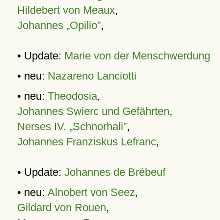
Hildebert von Meaux
,
Johannes „Opilio”
,
• Update:
Marie von der Menschwerdung
• neu:
Nazareno Lanciotti
• neu:
Theodosia
,
Johannes Swierc und Gefährten
,
Nerses IV. „Schnorhali”
,
Johannes Franziskus Lefranc
,
• Update:
Johannes de Brébeuf
• neu:
Alnobert von Seez
,
Gildard von Rouen
,