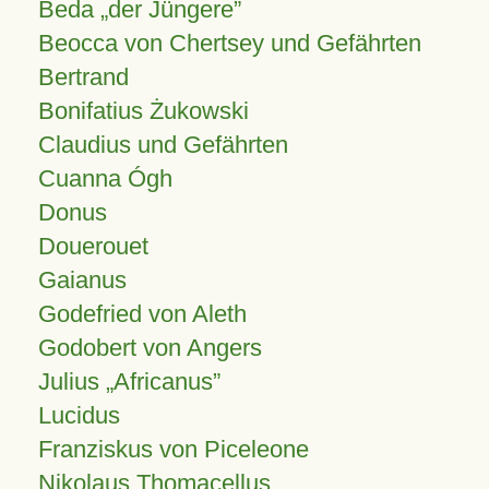
Beda „der Jüngere”
Beocca von Chertsey und Gefährten
Bertrand
Bonifatius Żukowski
Claudius und Gefährten
Cuanna Ógh
Donus
Douerouet
Gaianus
Godefried von Aleth
Godobert von Angers
Julius
Africanus
Lucidus
Franziskus von Piceleone
Nikolaus Thomacellus