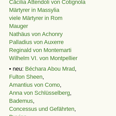
Cäcilia Attendoli von Cotignola
Märtyrer in Massylia
viele Märtyrer in Rom
Mauger
Nathäus von Achonry
Palladius von Auxerre
Reginald von Montemarti
Wilhelm VI. von Montpellier
• neu:
Béchara Abou Mrad
,
Fulton Sheen
,
Amantius von Como
,
Anna von Schlüsselberg
,
Bademus
,
Concessus und Gefährten
,