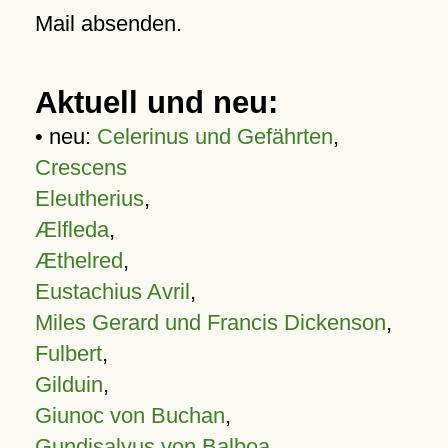
Mail absenden.
Aktuell und neu:
• neu:
Celerinus und Gefährten
,
Crescens
Eleutherius
,
Ælfleda
,
Æthelred
,
Eustachius Avril
,
Miles Gerard und Francis Dickenson
,
Fulbert
,
Gilduin
,
Giunoc von Buchan
,
Gundisalvus von Balboa
,