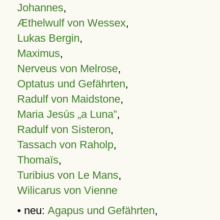
Johannes
,
Æthelwulf von Wessex
,
Lukas Bergin
,
Maximus
,
Nerveus von Melrose
,
Optatus und Gefährten
,
Radulf von Maidstone
,
Maria Jesús „a Luna”
,
Radulf von Sisteron
,
Tassach von Raholp
,
Thomaïs
,
Turibius von Le Mans
,
Wilicarus von Vienne
• neu:
Agapus und Gefährten
,