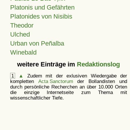
Platonis und Gefährten
Platonides von Nisibis
Theodor
Ulched
Urban von Peñalba
Winebald
weitere Einträge im
Redaktionslog
1
▲
Zudem mit der exlusiven Wiedergabe der
kompletten
Acta Sanctorum
der Bollandisten und
durch persönliche Recherchen an über 10.000 Orten
die einzige Internetseite zum Thema mit
wissenschaftlicher Tiefe.