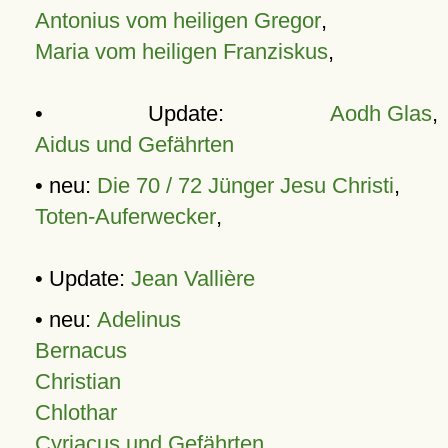
Antonius vom heiligen Gregor
,
Maria vom heiligen Franziskus
,
• Update:
Aodh Glas
,
Aidus und Gefährten
• neu:
Die 70 / 72 Jünger Jesu Christi
,
Toten-Auferwecker
,
• Update:
Jean Vallière
• neu:
Adelinus
Bernacus
Christian
Chlothar
Cyriacus und Gefährten