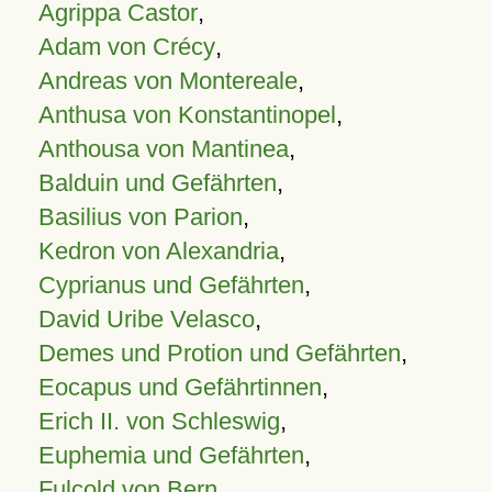
Agrippa Castor
,
Adam von Crécy
,
Andreas von Montereale
,
Anthusa von Konstantinopel
,
Anthousa von Mantinea
,
Balduin und Gefährten
,
Basilius von Parion
,
Kedron von Alexandria
,
Cyprianus und Gefährten
,
David Uribe Velasco
,
Demes und Protion und Gefährten
,
Eocapus und Gefährtinnen
,
Erich II. von Schleswig
,
Euphemia und Gefährten
,
Fulcold von Bern
,