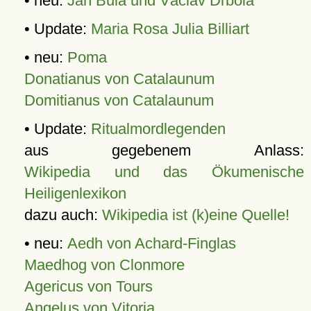
• neu:
Jan Bula und Václav Drbola
• Update:
Maria Rosa Julia Billiart
• neu:
Poma
Donatianus von Catalaunum
Domitianus von Catalaunum
• Update:
Ritualmordlegenden
aus gegebenem Anlass:
Wikipedia und das Ökumenische
Heiligenlexikon
dazu auch:
Wikipedia ist (k)eine Quelle!
• neu:
Aedh von Achard-Finglas
Maedhog von Clonmore
Agericus von Tours
Angelus von Vitoria