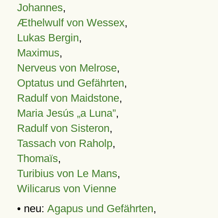
Johannes
,
Æthelwulf von Wessex
,
Lukas Bergin
,
Maximus
,
Nerveus von Melrose
,
Optatus und Gefährten
,
Radulf von Maidstone
,
Maria Jesús „a Luna”
,
Radulf von Sisteron
,
Tassach von Raholp
,
Thomaïs
,
Turibius von Le Mans
,
Wilicarus von Vienne
• neu:
Agapus und Gefährten
,