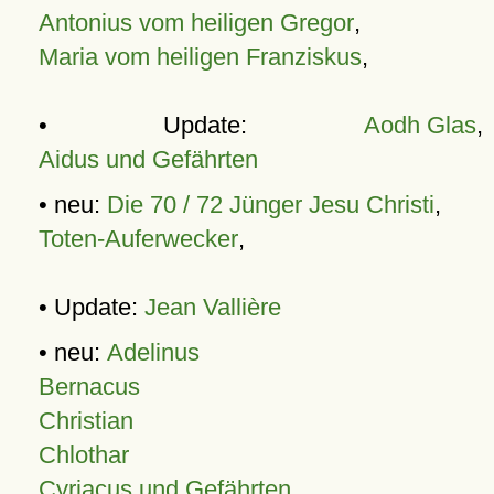
Antonius vom heiligen Gregor
,
Maria vom heiligen Franziskus
,
• Update:
Aodh Glas
,
Aidus und Gefährten
• neu:
Die 70 / 72 Jünger Jesu Christi
,
Toten-Auferwecker
,
• Update:
Jean Vallière
• neu:
Adelinus
Bernacus
Christian
Chlothar
Cyriacus und Gefährten