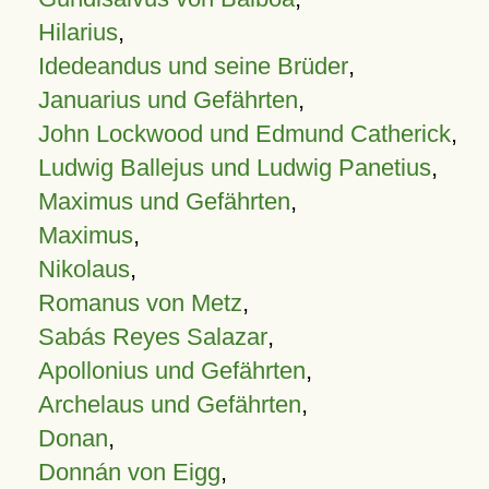
Hilarius
,
Idedeandus und seine Brüder
,
Januarius und Gefährten
,
John Lockwood und Edmund Catherick
,
Ludwig Ballejus und Ludwig Panetius
,
Maximus und Gefährten
,
Maximus
,
Nikolaus
,
Romanus von Metz
,
Sabás Reyes Salazar
,
Apollonius und Gefährten
,
Archelaus und Gefährten
,
Donan
,
Donnán von Eigg
,