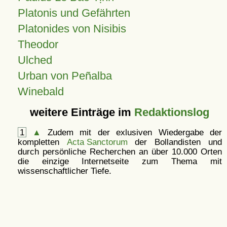
Platonis und Gefährten
Platonides von Nisibis
Theodor
Ulched
Urban von Peñalba
Winebald
weitere Einträge im
Redaktionslog
1
▲
Zudem mit der exlusiven Wiedergabe der
kompletten
Acta Sanctorum
der Bollandisten und
durch persönliche Recherchen an über 10.000 Orten
die einzige Internetseite zum Thema mit
wissenschaftlicher Tiefe.