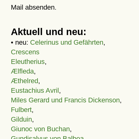
Mail absenden.
Aktuell und neu:
• neu:
Celerinus und Gefährten
,
Crescens
Eleutherius
,
Ælfleda
,
Æthelred
,
Eustachius Avril
,
Miles Gerard und Francis Dickenson
,
Fulbert
,
Gilduin
,
Giunoc von Buchan
,
Gundisalvus von Balboa
,