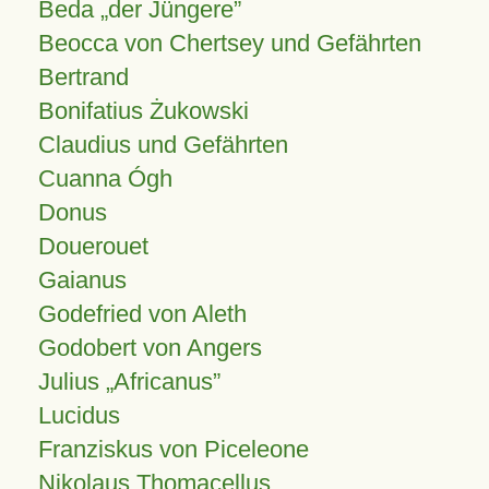
Beda „der Jüngere”
Beocca von Chertsey und Gefährten
Bertrand
Bonifatius Żukowski
Claudius und Gefährten
Cuanna Ógh
Donus
Douerouet
Gaianus
Godefried von Aleth
Godobert von Angers
Julius
Africanus
Lucidus
Franziskus von Piceleone
Nikolaus Thomacellus