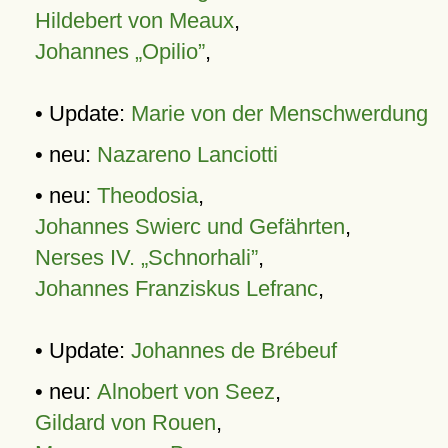
Hildebert von Meaux
,
Johannes „Opilio”
,
• Update:
Marie von der Menschwerdung
• neu:
Nazareno Lanciotti
• neu:
Theodosia
,
Johannes Swierc und Gefährten
,
Nerses IV. „Schnorhali”
,
Johannes Franziskus Lefranc
,
• Update:
Johannes de Brébeuf
• neu:
Alnobert von Seez
,
Gildard von Rouen
,