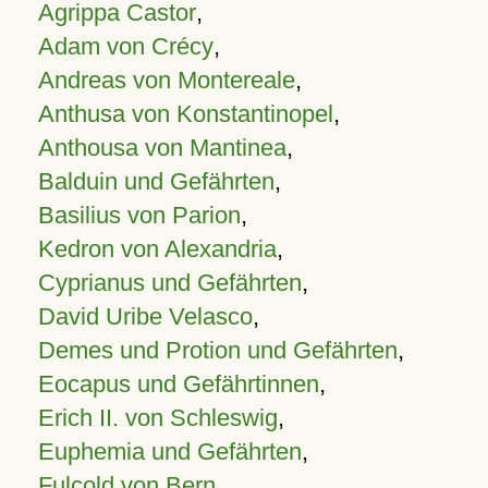
Agrippa Castor
,
Adam von Crécy
,
Andreas von Montereale
,
Anthusa von Konstantinopel
,
Anthousa von Mantinea
,
Balduin und Gefährten
,
Basilius von Parion
,
Kedron von Alexandria
,
Cyprianus und Gefährten
,
David Uribe Velasco
,
Demes und Protion und Gefährten
,
Eocapus und Gefährtinnen
,
Erich II. von Schleswig
,
Euphemia und Gefährten
,
Fulcold von Bern
,