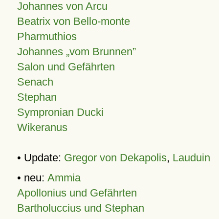
Johannes von Arcu
Beatrix von Bello-monte
Pharmuthios
Johannes
vom Brunnen
Salon und Gefährten
Senach
Stephan
Sympronian Ducki
Wikeranus
• Update:
Gregor von Dekapolis
,
Lauduin
• neu:
Ammia
Apollonius und Gefährten
Bartholuccius und Stephan