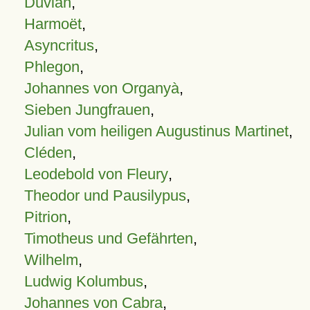
Duvian
,
Harmoët
,
Asyncritus
,
Phlegon
,
Johannes von Organyà
,
Sieben Jungfrauen
,
Julian vom heiligen Augustinus Martinet
,
Cléden
,
Leodebold von Fleury
,
Theodor und Pausilypus
,
Pitrion
,
Timotheus und Gefährten
,
Wilhelm
,
Ludwig Kolumbus
,
Johannes von Cabra
,