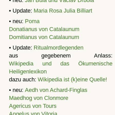
• neu:
Jan Bula und Václav Drbola
• Update:
Maria Rosa Julia Billiart
• neu:
Poma
Donatianus von Catalaunum
Domitianus von Catalaunum
• Update:
Ritualmordlegenden
aus gegebenem Anlass:
Wikipedia und das Ökumenische
Heiligenlexikon
dazu auch:
Wikipedia ist (k)eine Quelle!
• neu:
Aedh von Achard-Finglas
Maedhog von Clonmore
Agericus von Tours
Angelus von Vitoria