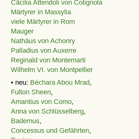
Cäcilia Attendoli von Cotignola
Märtyrer in Massylia
viele Märtyrer in Rom
Mauger
Nathäus von Achonry
Palladius von Auxerre
Reginald von Montemarti
Wilhelm VI. von Montpellier
• neu:
Béchara Abou Mrad
,
Fulton Sheen
,
Amantius von Como
,
Anna von Schlüsselberg
,
Bademus
,
Concessus und Gefährten
,