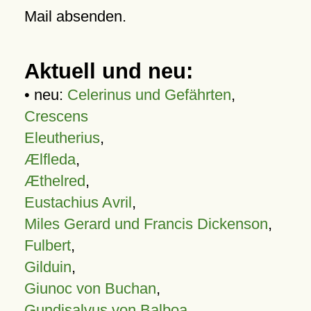
Mail absenden.
Aktuell und neu:
• neu:
Celerinus und Gefährten
,
Crescens
Eleutherius
,
Ælfleda
,
Æthelred
,
Eustachius Avril
,
Miles Gerard und Francis Dickenson
,
Fulbert
,
Gilduin
,
Giunoc von Buchan
,
Gundisalvus von Balboa
,