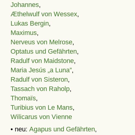
Johannes
,
Æthelwulf von Wessex
,
Lukas Bergin
,
Maximus
,
Nerveus von Melrose
,
Optatus und Gefährten
,
Radulf von Maidstone
,
Maria Jesús „a Luna”
,
Radulf von Sisteron
,
Tassach von Raholp
,
Thomaïs
,
Turibius von Le Mans
,
Wilicarus von Vienne
• neu:
Agapus und Gefährten
,