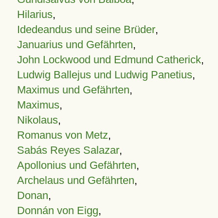
Hilarius
,
Idedeandus und seine Brüder
,
Januarius und Gefährten
,
John Lockwood und Edmund Catherick
,
Ludwig Ballejus und Ludwig Panetius
,
Maximus und Gefährten
,
Maximus
,
Nikolaus
,
Romanus von Metz
,
Sabás Reyes Salazar
,
Apollonius und Gefährten
,
Archelaus und Gefährten
,
Donan
,
Donnán von Eigg
,