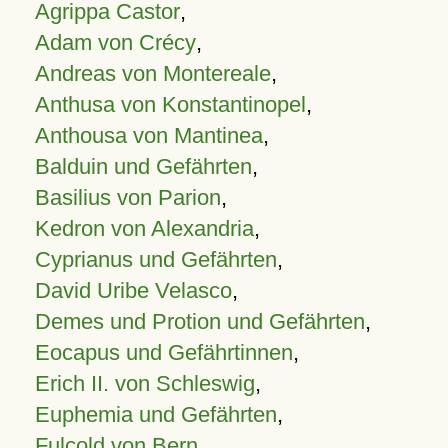
Agrippa Castor
,
Adam von Crécy
,
Andreas von Montereale
,
Anthusa von Konstantinopel
,
Anthousa von Mantinea
,
Balduin und Gefährten
,
Basilius von Parion
,
Kedron von Alexandria
,
Cyprianus und Gefährten
,
David Uribe Velasco
,
Demes und Protion und Gefährten
,
Eocapus und Gefährtinnen
,
Erich II. von Schleswig
,
Euphemia und Gefährten
,
Fulcold von Bern
,