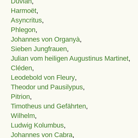
Duvian
,
Harmoët
,
Asyncritus
,
Phlegon
,
Johannes von Organyà
,
Sieben Jungfrauen
,
Julian vom heiligen Augustinus Martinet
,
Cléden
,
Leodebold von Fleury
,
Theodor und Pausilypus
,
Pitrion
,
Timotheus und Gefährten
,
Wilhelm
,
Ludwig Kolumbus
,
Johannes von Cabra
,