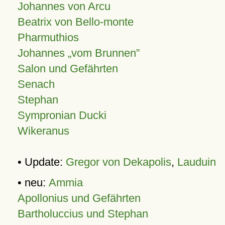
Johannes von Arcu
Beatrix von Bello-monte
Pharmuthios
Johannes
vom Brunnen
Salon und Gefährten
Senach
Stephan
Sympronian Ducki
Wikeranus
• Update:
Gregor von Dekapolis
,
Lauduin
• neu:
Ammia
Apollonius und Gefährten
Bartholuccius und Stephan