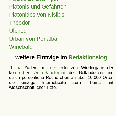
Platonis und Gefährten
Platonides von Nisibis
Theodor
Ulched
Urban von Peñalba
Winebald
weitere Einträge im
Redaktionslog
1
▲
Zudem mit der exlusiven Wiedergabe der
kompletten
Acta Sanctorum
der Bollandisten und
durch persönliche Recherchen an über 10.000 Orten
die einzige Internetseite zum Thema mit
wissenschaftlicher Tiefe.