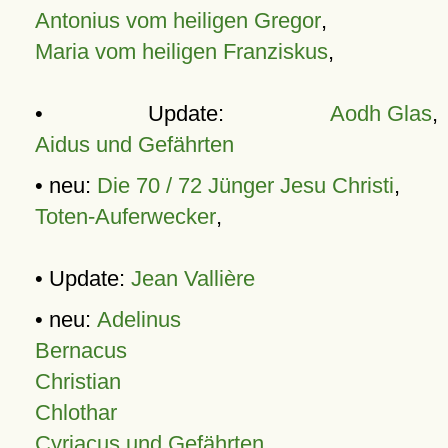
Antonius vom heiligen Gregor
,
Maria vom heiligen Franziskus
,
• Update:
Aodh Glas
,
Aidus und Gefährten
• neu:
Die 70 / 72 Jünger Jesu Christi
,
Toten-Auferwecker
,
• Update:
Jean Vallière
• neu:
Adelinus
Bernacus
Christian
Chlothar
Cyriacus und Gefährten