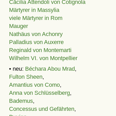
Cäcilia Attendoli von Cotignola
Märtyrer in Massylia
viele Märtyrer in Rom
Mauger
Nathäus von Achonry
Palladius von Auxerre
Reginald von Montemarti
Wilhelm VI. von Montpellier
• neu:
Béchara Abou Mrad
,
Fulton Sheen
,
Amantius von Como
,
Anna von Schlüsselberg
,
Bademus
,
Concessus und Gefährten
,