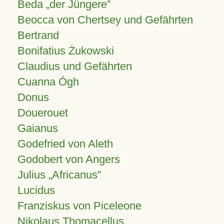
Beda „der Jüngere”
Beocca von Chertsey und Gefährten
Bertrand
Bonifatius Żukowski
Claudius und Gefährten
Cuanna Ógh
Donus
Douerouet
Gaianus
Godefried von Aleth
Godobert von Angers
Julius
Africanus
Lucidus
Franziskus von Piceleone
Nikolaus Thomacellus