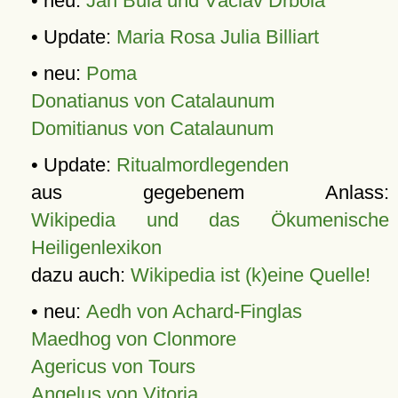
• neu:
Jan Bula und Václav Drbola
• Update:
Maria Rosa Julia Billiart
• neu:
Poma
Donatianus von Catalaunum
Domitianus von Catalaunum
• Update:
Ritualmordlegenden
aus gegebenem Anlass:
Wikipedia und das Ökumenische
Heiligenlexikon
dazu auch:
Wikipedia ist (k)eine Quelle!
• neu:
Aedh von Achard-Finglas
Maedhog von Clonmore
Agericus von Tours
Angelus von Vitoria