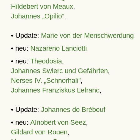
Hildebert von Meaux
,
Johannes „Opilio”
,
• Update:
Marie von der Menschwerdung
• neu:
Nazareno Lanciotti
• neu:
Theodosia
,
Johannes Swierc und Gefährten
,
Nerses IV. „Schnorhali”
,
Johannes Franziskus Lefranc
,
• Update:
Johannes de Brébeuf
• neu:
Alnobert von Seez
,
Gildard von Rouen
,