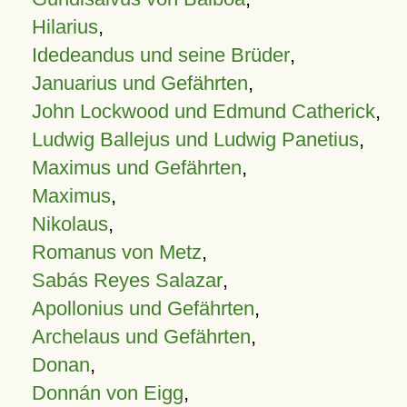
Hilarius
,
Idedeandus und seine Brüder
,
Januarius und Gefährten
,
John Lockwood und Edmund Catherick
,
Ludwig Ballejus und Ludwig Panetius
,
Maximus und Gefährten
,
Maximus
,
Nikolaus
,
Romanus von Metz
,
Sabás Reyes Salazar
,
Apollonius und Gefährten
,
Archelaus und Gefährten
,
Donan
,
Donnán von Eigg
,