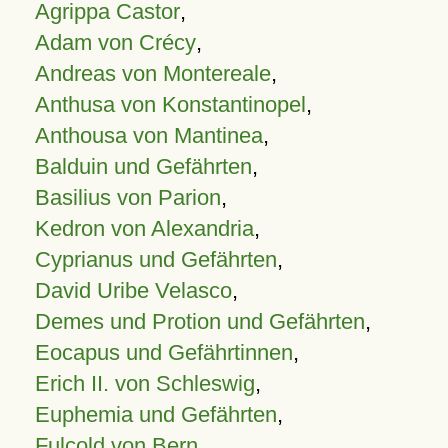
Agrippa Castor
,
Adam von Crécy
,
Andreas von Montereale
,
Anthusa von Konstantinopel
,
Anthousa von Mantinea
,
Balduin und Gefährten
,
Basilius von Parion
,
Kedron von Alexandria
,
Cyprianus und Gefährten
,
David Uribe Velasco
,
Demes und Protion und Gefährten
,
Eocapus und Gefährtinnen
,
Erich II. von Schleswig
,
Euphemia und Gefährten
,
Fulcold von Bern
,