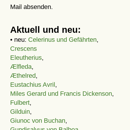
Mail absenden.
Aktuell und neu:
• neu:
Celerinus und Gefährten
,
Crescens
Eleutherius
,
Ælfleda
,
Æthelred
,
Eustachius Avril
,
Miles Gerard und Francis Dickenson
,
Fulbert
,
Gilduin
,
Giunoc von Buchan
,
Gundisalvus von Balboa
,