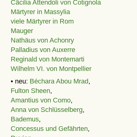
Cäcilia Attendoli von Cotignola
Märtyrer in Massylia
viele Märtyrer in Rom
Mauger
Nathäus von Achonry
Palladius von Auxerre
Reginald von Montemarti
Wilhelm VI. von Montpellier
• neu:
Béchara Abou Mrad
,
Fulton Sheen
,
Amantius von Como
,
Anna von Schlüsselberg
,
Bademus
,
Concessus und Gefährten
,