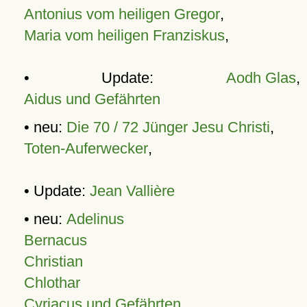
Antonius vom heiligen Gregor
,
Maria vom heiligen Franziskus
,
• Update:
Aodh Glas
,
Aidus und Gefährten
• neu:
Die 70 / 72 Jünger Jesu Christi
,
Toten-Auferwecker
,
• Update:
Jean Vallière
• neu:
Adelinus
Bernacus
Christian
Chlothar
Cyriacus und Gefährten