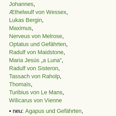
Johannes
,
Æthelwulf von Wessex
,
Lukas Bergin
,
Maximus
,
Nerveus von Melrose
,
Optatus und Gefährten
,
Radulf von Maidstone
,
Maria Jesús „a Luna”
,
Radulf von Sisteron
,
Tassach von Raholp
,
Thomaïs
,
Turibius von Le Mans
,
Wilicarus von Vienne
• neu:
Agapus und Gefährten
,