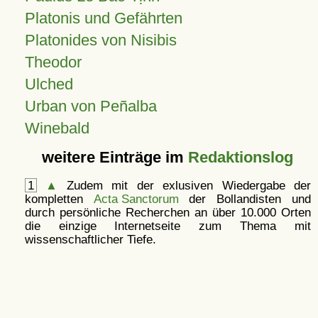
Platonis und Gefährten
Platonides von Nisibis
Theodor
Ulched
Urban von Peñalba
Winebald
weitere Einträge im
Redaktionslog
1
▲
Zudem mit der exlusiven Wiedergabe der
kompletten
Acta Sanctorum
der Bollandisten und
durch persönliche Recherchen an über 10.000 Orten
die einzige Internetseite zum Thema mit
wissenschaftlicher Tiefe.