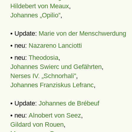
Hildebert von Meaux
,
Johannes „Opilio”
,
• Update:
Marie von der Menschwerdung
• neu:
Nazareno Lanciotti
• neu:
Theodosia
,
Johannes Swierc und Gefährten
,
Nerses IV. „Schnorhali”
,
Johannes Franziskus Lefranc
,
• Update:
Johannes de Brébeuf
• neu:
Alnobert von Seez
,
Gildard von Rouen
,