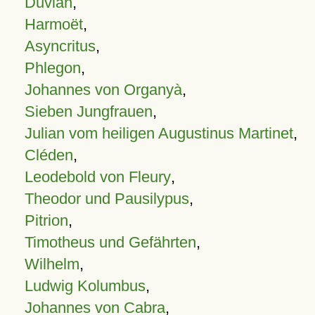
Duvian
,
Harmoët
,
Asyncritus
,
Phlegon
,
Johannes von Organyà
,
Sieben Jungfrauen
,
Julian vom heiligen Augustinus Martinet
,
Cléden
,
Leodebold von Fleury
,
Theodor und Pausilypus
,
Pitrion
,
Timotheus und Gefährten
,
Wilhelm
,
Ludwig Kolumbus
,
Johannes von Cabra
,