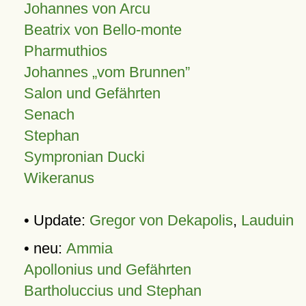
Johannes von Arcu
Beatrix von Bello-monte
Pharmuthios
Johannes
vom Brunnen
Salon und Gefährten
Senach
Stephan
Sympronian Ducki
Wikeranus
• Update:
Gregor von Dekapolis
,
Lauduin
• neu:
Ammia
Apollonius und Gefährten
Bartholuccius und Stephan