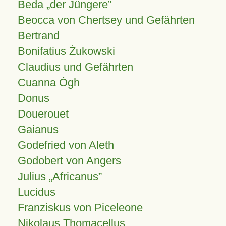
Beda „der Jüngere”
Beocca von Chertsey und Gefährten
Bertrand
Bonifatius Żukowski
Claudius und Gefährten
Cuanna Ógh
Donus
Douerouet
Gaianus
Godefried von Aleth
Godobert von Angers
Julius
Africanus
Lucidus
Franziskus von Piceleone
Nikolaus Thomacellus