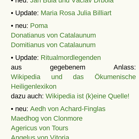
• neu:
Jan Bula und Václav Drbola
• Update:
Maria Rosa Julia Billiart
• neu:
Poma
Donatianus von Catalaunum
Domitianus von Catalaunum
• Update:
Ritualmordlegenden
aus gegebenem Anlass:
Wikipedia und das Ökumenische
Heiligenlexikon
dazu auch:
Wikipedia ist (k)eine Quelle!
• neu:
Aedh von Achard-Finglas
Maedhog von Clonmore
Agericus von Tours
Angelus von Vitoria