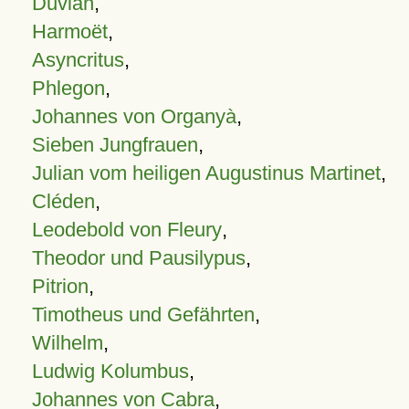
Duvian
,
Harmoët
,
Asyncritus
,
Phlegon
,
Johannes von Organyà
,
Sieben Jungfrauen
,
Julian vom heiligen Augustinus Martinet
,
Cléden
,
Leodebold von Fleury
,
Theodor und Pausilypus
,
Pitrion
,
Timotheus und Gefährten
,
Wilhelm
,
Ludwig Kolumbus
,
Johannes von Cabra
,