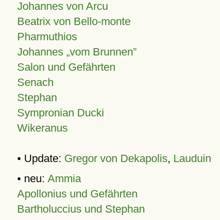
Johannes von Arcu
Beatrix von Bello-monte
Pharmuthios
Johannes
vom Brunnen
Salon und Gefährten
Senach
Stephan
Sympronian Ducki
Wikeranus
• Update:
Gregor von Dekapolis
,
Lauduin
• neu:
Ammia
Apollonius und Gefährten
Bartholuccius und Stephan