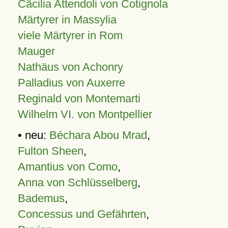
Cäcilia Attendoli von Cotignola
Märtyrer in Massylia
viele Märtyrer in Rom
Mauger
Nathäus von Achonry
Palladius von Auxerre
Reginald von Montemarti
Wilhelm VI. von Montpellier
• neu:
Béchara Abou Mrad
,
Fulton Sheen
,
Amantius von Como
,
Anna von Schlüsselberg
,
Bademus
,
Concessus und Gefährten
,