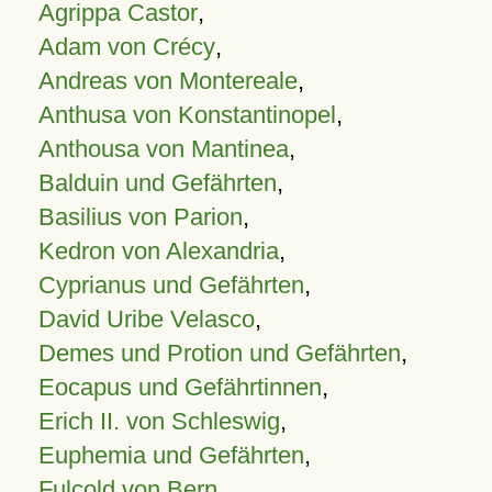
Agrippa Castor
,
Adam von Crécy
,
Andreas von Montereale
,
Anthusa von Konstantinopel
,
Anthousa von Mantinea
,
Balduin und Gefährten
,
Basilius von Parion
,
Kedron von Alexandria
,
Cyprianus und Gefährten
,
David Uribe Velasco
,
Demes und Protion und Gefährten
,
Eocapus und Gefährtinnen
,
Erich II. von Schleswig
,
Euphemia und Gefährten
,
Fulcold von Bern
,