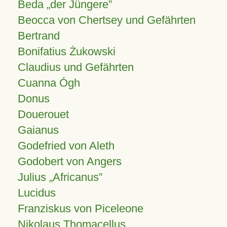
Beda „der Jüngere”
Beocca von Chertsey und Gefährten
Bertrand
Bonifatius Żukowski
Claudius und Gefährten
Cuanna Ógh
Donus
Douerouet
Gaianus
Godefried von Aleth
Godobert von Angers
Julius
Africanus
Lucidus
Franziskus von Piceleone
Nikolaus Thomacellus