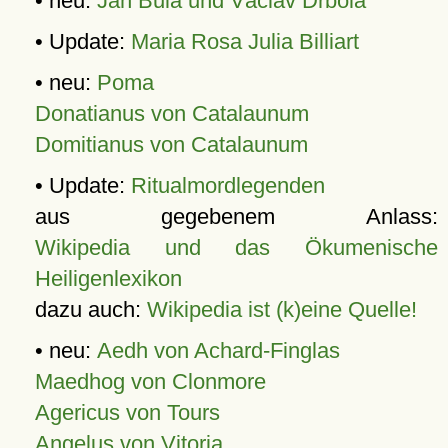
• neu:
Jan Bula und Václav Drbola
• Update:
Maria Rosa Julia Billiart
• neu:
Poma
Donatianus von Catalaunum
Domitianus von Catalaunum
• Update:
Ritualmordlegenden
aus gegebenem Anlass:
Wikipedia und das Ökumenische
Heiligenlexikon
dazu auch:
Wikipedia ist (k)eine Quelle!
• neu:
Aedh von Achard-Finglas
Maedhog von Clonmore
Agericus von Tours
Angelus von Vitoria