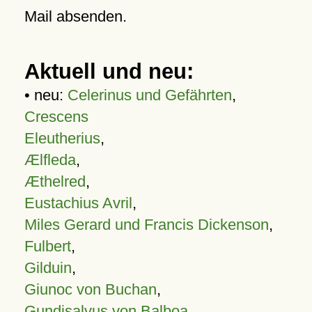
Mail absenden.
Aktuell und neu:
• neu:
Celerinus und Gefährten
,
Crescens
Eleutherius
,
Ælfleda
,
Æthelred
,
Eustachius Avril
,
Miles Gerard und Francis Dickenson
,
Fulbert
,
Gilduin
,
Giunoc von Buchan
,
Gundisalvus von Balboa
,