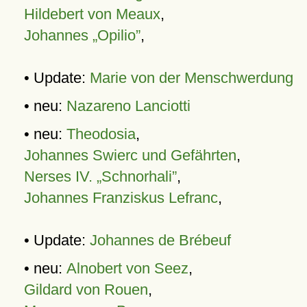
Hildebert von Meaux
,
Johannes „Opilio”
,
• Update:
Marie von der Menschwerdung
• neu:
Nazareno Lanciotti
• neu:
Theodosia
,
Johannes Swierc und Gefährten
,
Nerses IV. „Schnorhali”
,
Johannes Franziskus Lefranc
,
• Update:
Johannes de Brébeuf
• neu:
Alnobert von Seez
,
Gildard von Rouen
,