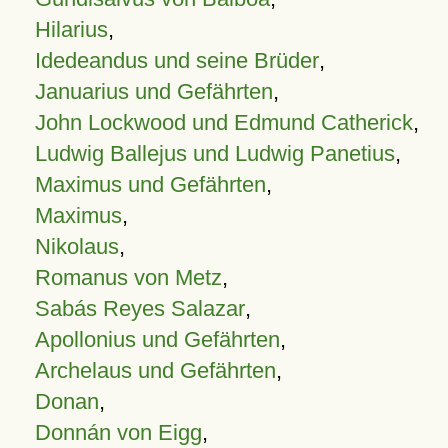
Hilarius
,
Idedeandus und seine Brüder
,
Januarius und Gefährten
,
John Lockwood und Edmund Catherick
,
Ludwig Ballejus und Ludwig Panetius
,
Maximus und Gefährten
,
Maximus
,
Nikolaus
,
Romanus von Metz
,
Sabás Reyes Salazar
,
Apollonius und Gefährten
,
Archelaus und Gefährten
,
Donan
,
Donnán von Eigg
,