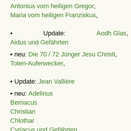
Antonius vom heiligen Gregor
,
Maria vom heiligen Franziskus
,
• Update:
Aodh Glas
,
Aidus und Gefährten
• neu:
Die 70 / 72 Jünger Jesu Christi
,
Toten-Auferwecker
,
• Update:
Jean Vallière
• neu:
Adelinus
Bernacus
Christian
Chlothar
Cyriacus und Gefährten