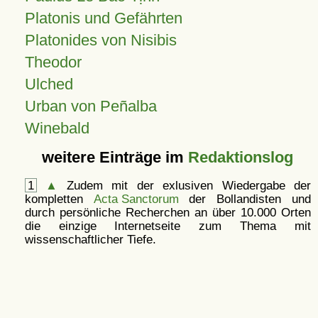
Platonis und Gefährten
Platonides von Nisibis
Theodor
Ulched
Urban von Peñalba
Winebald
weitere Einträge im
Redaktionslog
1
▲
Zudem mit der exlusiven Wiedergabe der
kompletten
Acta Sanctorum
der Bollandisten und
durch persönliche Recherchen an über 10.000 Orten
die einzige Internetseite zum Thema mit
wissenschaftlicher Tiefe.