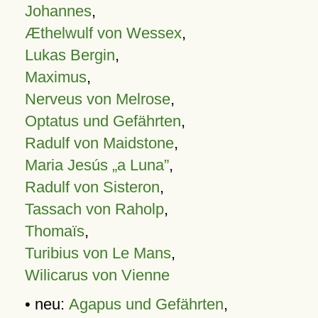
Johannes
,
Æthelwulf von Wessex
,
Lukas Bergin
,
Maximus
,
Nerveus von Melrose
,
Optatus und Gefährten
,
Radulf von Maidstone
,
Maria Jesús „a Luna”
,
Radulf von Sisteron
,
Tassach von Raholp
,
Thomaïs
,
Turibius von Le Mans
,
Wilicarus von Vienne
• neu:
Agapus und Gefährten
,