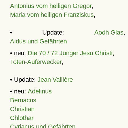
Antonius vom heiligen Gregor
,
Maria vom heiligen Franziskus
,
• Update:
Aodh Glas
,
Aidus und Gefährten
• neu:
Die 70 / 72 Jünger Jesu Christi
,
Toten-Auferwecker
,
• Update:
Jean Vallière
• neu:
Adelinus
Bernacus
Christian
Chlothar
Cyriacus und Gefährten