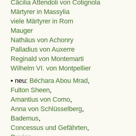
Cäcilia Attendoli von Cotignola
Märtyrer in Massylia
viele Märtyrer in Rom
Mauger
Nathäus von Achonry
Palladius von Auxerre
Reginald von Montemarti
Wilhelm VI. von Montpellier
• neu:
Béchara Abou Mrad
,
Fulton Sheen
,
Amantius von Como
,
Anna von Schlüsselberg
,
Bademus
,
Concessus und Gefährten
,