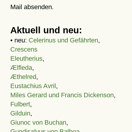
Mail absenden.
Aktuell und neu:
• neu:
Celerinus und Gefährten
,
Crescens
Eleutherius
,
Ælfleda
,
Æthelred
,
Eustachius Avril
,
Miles Gerard und Francis Dickenson
,
Fulbert
,
Gilduin
,
Giunoc von Buchan
,
Gundisalvus von Balboa
,