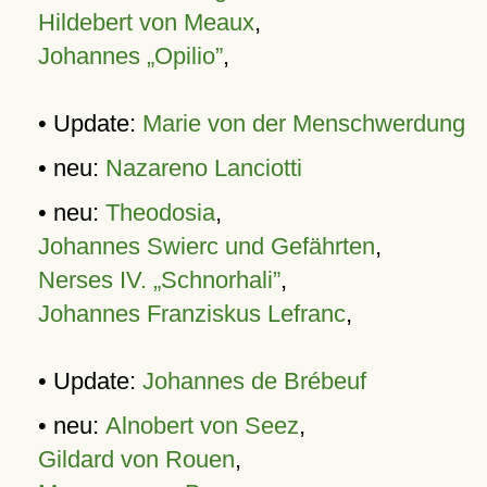
Hildebert von Meaux
,
Johannes „Opilio”
,
• Update:
Marie von der Menschwerdung
• neu:
Nazareno Lanciotti
• neu:
Theodosia
,
Johannes Swierc und Gefährten
,
Nerses IV. „Schnorhali”
,
Johannes Franziskus Lefranc
,
• Update:
Johannes de Brébeuf
• neu:
Alnobert von Seez
,
Gildard von Rouen
,