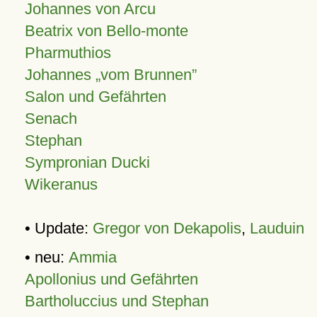
Johannes von Arcu
Beatrix von Bello-monte
Pharmuthios
Johannes
vom Brunnen
Salon und Gefährten
Senach
Stephan
Sympronian Ducki
Wikeranus
• Update:
Gregor von Dekapolis
,
Lauduin
• neu:
Ammia
Apollonius und Gefährten
Bartholuccius und Stephan