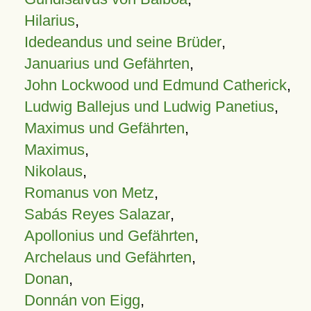
Hilarius
,
Idedeandus und seine Brüder
,
Januarius und Gefährten
,
John Lockwood und Edmund Catherick
,
Ludwig Ballejus und Ludwig Panetius
,
Maximus und Gefährten
,
Maximus
,
Nikolaus
,
Romanus von Metz
,
Sabás Reyes Salazar
,
Apollonius und Gefährten
,
Archelaus und Gefährten
,
Donan
,
Donnán von Eigg
,