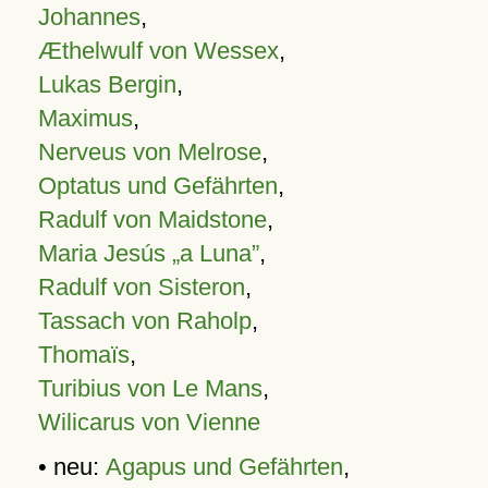
Johannes
,
Æthelwulf von Wessex
,
Lukas Bergin
,
Maximus
,
Nerveus von Melrose
,
Optatus und Gefährten
,
Radulf von Maidstone
,
Maria Jesús „a Luna”
,
Radulf von Sisteron
,
Tassach von Raholp
,
Thomaïs
,
Turibius von Le Mans
,
Wilicarus von Vienne
• neu:
Agapus und Gefährten
,