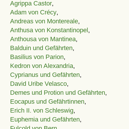
Agrippa Castor
,
Adam von Crécy
,
Andreas von Montereale
,
Anthusa von Konstantinopel
,
Anthousa von Mantinea
,
Balduin und Gefährten
,
Basilius von Parion
,
Kedron von Alexandria
,
Cyprianus und Gefährten
,
David Uribe Velasco
,
Demes und Protion und Gefährten
,
Eocapus und Gefährtinnen
,
Erich II. von Schleswig
,
Euphemia und Gefährten
,
Fulcold von Bern
,