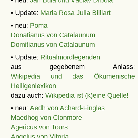
• neu:
Jan Bula und Václav Drbola
• Update:
Maria Rosa Julia Billiart
• neu:
Poma
Donatianus von Catalaunum
Domitianus von Catalaunum
• Update:
Ritualmordlegenden
aus gegebenem Anlass:
Wikipedia und das Ökumenische
Heiligenlexikon
dazu auch:
Wikipedia ist (k)eine Quelle!
• neu:
Aedh von Achard-Finglas
Maedhog von Clonmore
Agericus von Tours
Angelus von Vitoria