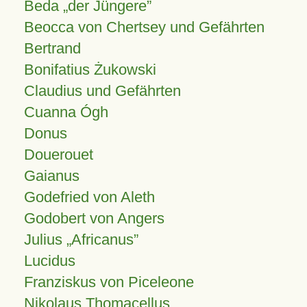
Beda „der Jüngere”
Beocca von Chertsey und Gefährten
Bertrand
Bonifatius Żukowski
Claudius und Gefährten
Cuanna Ógh
Donus
Douerouet
Gaianus
Godefried von Aleth
Godobert von Angers
Julius
Africanus
Lucidus
Franziskus von Piceleone
Nikolaus Thomacellus