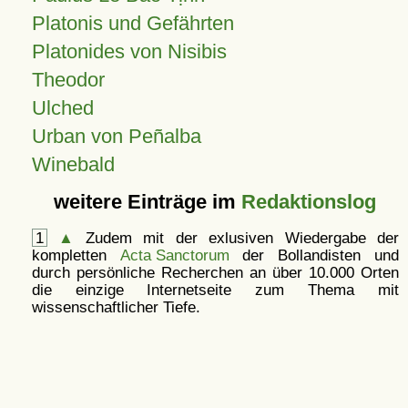
Platonis und Gefährten
Platonides von Nisibis
Theodor
Ulched
Urban von Peñalba
Winebald
weitere Einträge im
Redaktionslog
1
▲
Zudem mit der exlusiven Wiedergabe der
kompletten
Acta Sanctorum
der Bollandisten und
durch persönliche Recherchen an über 10.000 Orten
die einzige Internetseite zum Thema mit
wissenschaftlicher Tiefe.