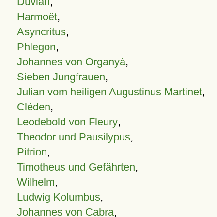
Duvian
,
Harmoët
,
Asyncritus
,
Phlegon
,
Johannes von Organyà
,
Sieben Jungfrauen
,
Julian vom heiligen Augustinus Martinet
,
Cléden
,
Leodebold von Fleury
,
Theodor und Pausilypus
,
Pitrion
,
Timotheus und Gefährten
,
Wilhelm
,
Ludwig Kolumbus
,
Johannes von Cabra
,