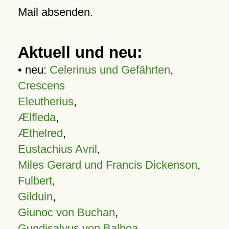
Mail absenden.
Aktuell und neu:
• neu:
Celerinus und Gefährten
,
Crescens
Eleutherius
,
Ælfleda
,
Æthelred
,
Eustachius Avril
,
Miles Gerard und Francis Dickenson
,
Fulbert
,
Gilduin
,
Giunoc von Buchan
,
Gundisalvus von Balboa
,