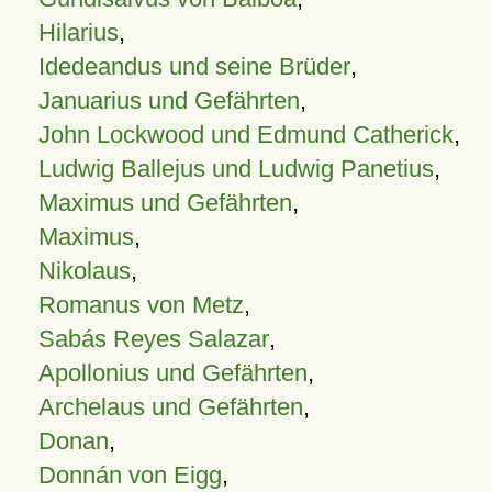
Hilarius
,
Idedeandus und seine Brüder
,
Januarius und Gefährten
,
John Lockwood und Edmund Catherick
,
Ludwig Ballejus und Ludwig Panetius
,
Maximus und Gefährten
,
Maximus
,
Nikolaus
,
Romanus von Metz
,
Sabás Reyes Salazar
,
Apollonius und Gefährten
,
Archelaus und Gefährten
,
Donan
,
Donnán von Eigg
,