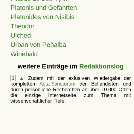
Platonis und Gefährten
Platonides von Nisibis
Theodor
Ulched
Urban von Peñalba
Winebald
weitere Einträge im
Redaktionslog
1
▲
Zudem mit der exlusiven Wiedergabe der
kompletten
Acta Sanctorum
der Bollandisten und
durch persönliche Recherchen an über 10.000 Orten
die einzige Internetseite zum Thema mit
wissenschaftlicher Tiefe.