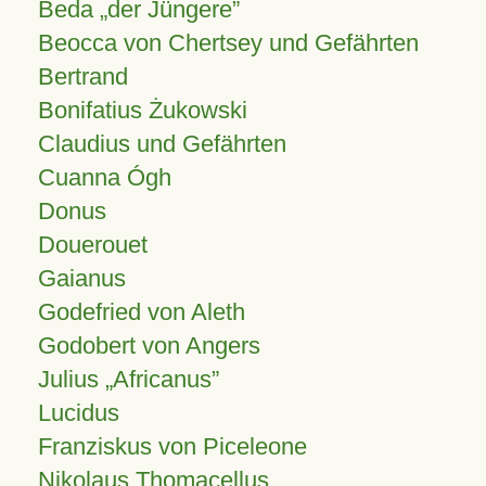
Beda „der Jüngere”
Beocca von Chertsey und Gefährten
Bertrand
Bonifatius Żukowski
Claudius und Gefährten
Cuanna Ógh
Donus
Douerouet
Gaianus
Godefried von Aleth
Godobert von Angers
Julius
Africanus
Lucidus
Franziskus von Piceleone
Nikolaus Thomacellus