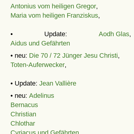
Antonius vom heiligen Gregor
,
Maria vom heiligen Franziskus
,
• Update:
Aodh Glas
,
Aidus und Gefährten
• neu:
Die 70 / 72 Jünger Jesu Christi
,
Toten-Auferwecker
,
• Update:
Jean Vallière
• neu:
Adelinus
Bernacus
Christian
Chlothar
Cyriacus und Gefährten