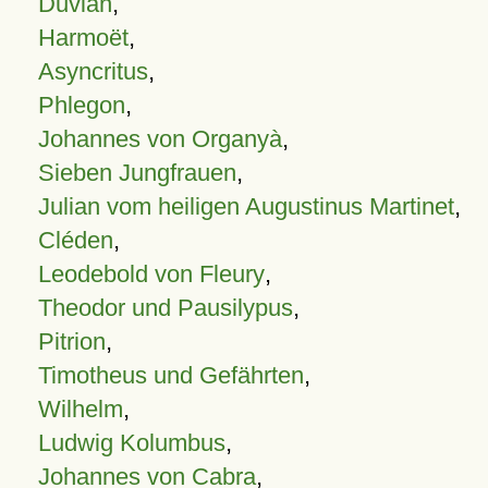
Duvian
,
Harmoët
,
Asyncritus
,
Phlegon
,
Johannes von Organyà
,
Sieben Jungfrauen
,
Julian vom heiligen Augustinus Martinet
,
Cléden
,
Leodebold von Fleury
,
Theodor und Pausilypus
,
Pitrion
,
Timotheus und Gefährten
,
Wilhelm
,
Ludwig Kolumbus
,
Johannes von Cabra
,