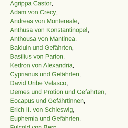
Agrippa Castor
,
Adam von Crécy
,
Andreas von Montereale
,
Anthusa von Konstantinopel
,
Anthousa von Mantinea
,
Balduin und Gefährten
,
Basilius von Parion
,
Kedron von Alexandria
,
Cyprianus und Gefährten
,
David Uribe Velasco
,
Demes und Protion und Gefährten
,
Eocapus und Gefährtinnen
,
Erich II. von Schleswig
,
Euphemia und Gefährten
,
Fulcold von Bern
,