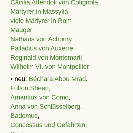
Cäcilia Attendoli von Cotignola
Märtyrer in Massylia
viele Märtyrer in Rom
Mauger
Nathäus von Achonry
Palladius von Auxerre
Reginald von Montemarti
Wilhelm VI. von Montpellier
• neu:
Béchara Abou Mrad
,
Fulton Sheen
,
Amantius von Como
,
Anna von Schlüsselberg
,
Bademus
,
Concessus und Gefährten
,