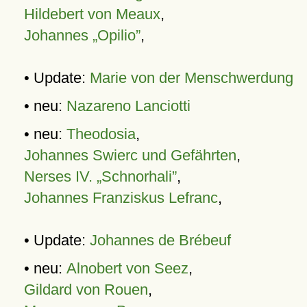
Hildebert von Meaux
,
Johannes „Opilio”
,
• Update:
Marie von der Menschwerdung
• neu:
Nazareno Lanciotti
• neu:
Theodosia
,
Johannes Swierc und Gefährten
,
Nerses IV. „Schnorhali”
,
Johannes Franziskus Lefranc
,
• Update:
Johannes de Brébeuf
• neu:
Alnobert von Seez
,
Gildard von Rouen
,