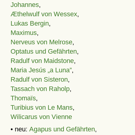
Johannes
,
Æthelwulf von Wessex
,
Lukas Bergin
,
Maximus
,
Nerveus von Melrose
,
Optatus und Gefährten
,
Radulf von Maidstone
,
Maria Jesús „a Luna”
,
Radulf von Sisteron
,
Tassach von Raholp
,
Thomaïs
,
Turibius von Le Mans
,
Wilicarus von Vienne
• neu:
Agapus und Gefährten
,