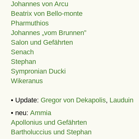
Johannes von Arcu
Beatrix von Bello-monte
Pharmuthios
Johannes
vom Brunnen
Salon und Gefährten
Senach
Stephan
Sympronian Ducki
Wikeranus
• Update:
Gregor von Dekapolis
,
Lauduin
• neu:
Ammia
Apollonius und Gefährten
Bartholuccius und Stephan