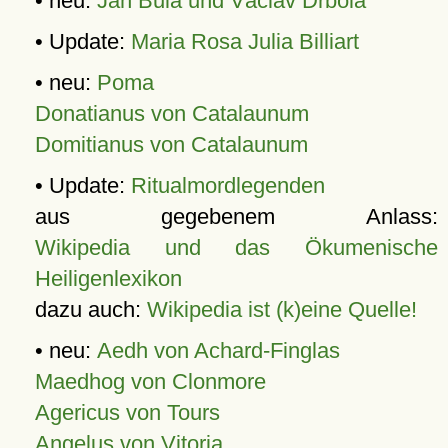
• neu:
Jan Bula und Václav Drbola
• Update:
Maria Rosa Julia Billiart
• neu:
Poma
Donatianus von Catalaunum
Domitianus von Catalaunum
• Update:
Ritualmordlegenden
aus gegebenem Anlass:
Wikipedia und das Ökumenische
Heiligenlexikon
dazu auch:
Wikipedia ist (k)eine Quelle!
• neu:
Aedh von Achard-Finglas
Maedhog von Clonmore
Agericus von Tours
Angelus von Vitoria