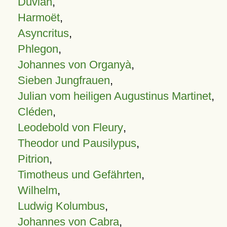
Duvian
,
Harmoët
,
Asyncritus
,
Phlegon
,
Johannes von Organyà
,
Sieben Jungfrauen
,
Julian vom heiligen Augustinus Martinet
,
Cléden
,
Leodebold von Fleury
,
Theodor und Pausilypus
,
Pitrion
,
Timotheus und Gefährten
,
Wilhelm
,
Ludwig Kolumbus
,
Johannes von Cabra
,