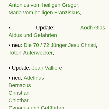
Antonius vom heiligen Gregor
,
Maria vom heiligen Franziskus
,
• Update:
Aodh Glas
,
Aidus und Gefährten
• neu:
Die 70 / 72 Jünger Jesu Christi
,
Toten-Auferwecker
,
• Update:
Jean Vallière
• neu:
Adelinus
Bernacus
Christian
Chlothar
Cyriacus und Gefährten