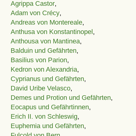
Agrippa Castor
,
Adam von Crécy
,
Andreas von Montereale
,
Anthusa von Konstantinopel
,
Anthousa von Mantinea
,
Balduin und Gefährten
,
Basilius von Parion
,
Kedron von Alexandria
,
Cyprianus und Gefährten
,
David Uribe Velasco
,
Demes und Protion und Gefährten
,
Eocapus und Gefährtinnen
,
Erich II. von Schleswig
,
Euphemia und Gefährten
,
Fulcold von Bern
,