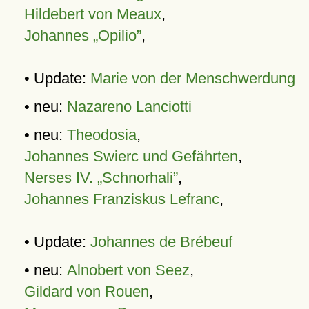
Hildebert von Meaux
,
Johannes „Opilio”
,
• Update:
Marie von der Menschwerdung
• neu:
Nazareno Lanciotti
• neu:
Theodosia
,
Johannes Swierc und Gefährten
,
Nerses IV. „Schnorhali”
,
Johannes Franziskus Lefranc
,
• Update:
Johannes de Brébeuf
• neu:
Alnobert von Seez
,
Gildard von Rouen
,