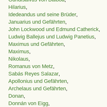
Hilarius
,
Idedeandus und seine Brüder
,
Januarius und Gefährten
,
John Lockwood und Edmund Catherick
,
Ludwig Ballejus und Ludwig Panetius
,
Maximus und Gefährten
,
Maximus
,
Nikolaus
,
Romanus von Metz
,
Sabás Reyes Salazar
,
Apollonius und Gefährten
,
Archelaus und Gefährten
,
Donan
,
Donnán von Eigg
,