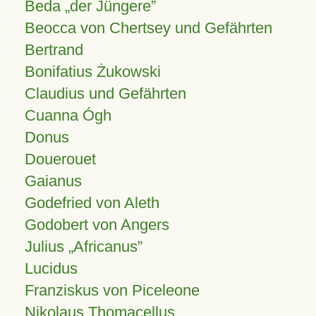
Beda „der Jüngere”
Beocca von Chertsey und Gefährten
Bertrand
Bonifatius Żukowski
Claudius und Gefährten
Cuanna Ógh
Donus
Douerouet
Gaianus
Godefried von Aleth
Godobert von Angers
Julius
Africanus
Lucidus
Franziskus von Piceleone
Nikolaus Thomacellus