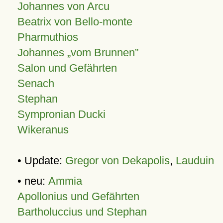
Johannes von Arcu
Beatrix von Bello-monte
Pharmuthios
Johannes
vom Brunnen
Salon und Gefährten
Senach
Stephan
Sympronian Ducki
Wikeranus
• Update:
Gregor von Dekapolis
,
Lauduin
• neu:
Ammia
Apollonius und Gefährten
Bartholuccius und Stephan