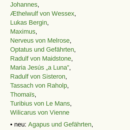
Johannes
,
Æthelwulf von Wessex
,
Lukas Bergin
,
Maximus
,
Nerveus von Melrose
,
Optatus und Gefährten
,
Radulf von Maidstone
,
Maria Jesús „a Luna”
,
Radulf von Sisteron
,
Tassach von Raholp
,
Thomaïs
,
Turibius von Le Mans
,
Wilicarus von Vienne
• neu:
Agapus und Gefährten
,