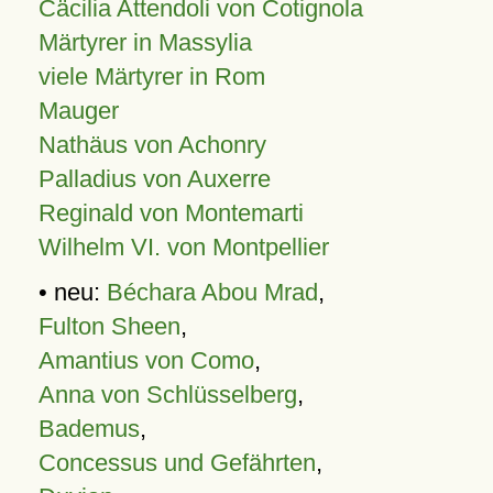
Cäcilia Attendoli von Cotignola
Märtyrer in Massylia
viele Märtyrer in Rom
Mauger
Nathäus von Achonry
Palladius von Auxerre
Reginald von Montemarti
Wilhelm VI. von Montpellier
• neu:
Béchara Abou Mrad
,
Fulton Sheen
,
Amantius von Como
,
Anna von Schlüsselberg
,
Bademus
,
Concessus und Gefährten
,