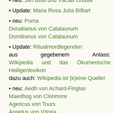
• neu:
Jan Bula und Václav Drbola
• Update:
Maria Rosa Julia Billiart
• neu:
Poma
Donatianus von Catalaunum
Domitianus von Catalaunum
• Update:
Ritualmordlegenden
aus gegebenem Anlass:
Wikipedia und das Ökumenische
Heiligenlexikon
dazu auch:
Wikipedia ist (k)eine Quelle!
• neu:
Aedh von Achard-Finglas
Maedhog von Clonmore
Agericus von Tours
Angelus von Vitoria