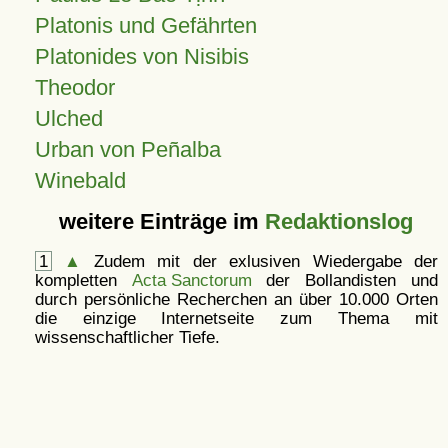
Platonis und Gefährten
Platonides von Nisibis
Theodor
Ulched
Urban von Peñalba
Winebald
weitere Einträge im
Redaktionslog
1
▲
Zudem mit der exlusiven Wiedergabe der
kompletten
Acta Sanctorum
der Bollandisten und
durch persönliche Recherchen an über 10.000 Orten
die einzige Internetseite zum Thema mit
wissenschaftlicher Tiefe.