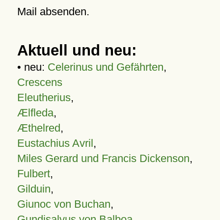
Mail absenden.
Aktuell und neu:
• neu:
Celerinus und Gefährten
,
Crescens
Eleutherius
,
Ælfleda
,
Æthelred
,
Eustachius Avril
,
Miles Gerard und Francis Dickenson
,
Fulbert
,
Gilduin
,
Giunoc von Buchan
,
Gundisalvus von Balboa
,