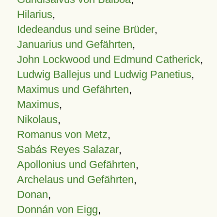
Hilarius
,
Idedeandus und seine Brüder
,
Januarius und Gefährten
,
John Lockwood und Edmund Catherick
,
Ludwig Ballejus und Ludwig Panetius
,
Maximus und Gefährten
,
Maximus
,
Nikolaus
,
Romanus von Metz
,
Sabás Reyes Salazar
,
Apollonius und Gefährten
,
Archelaus und Gefährten
,
Donan
,
Donnán von Eigg
,