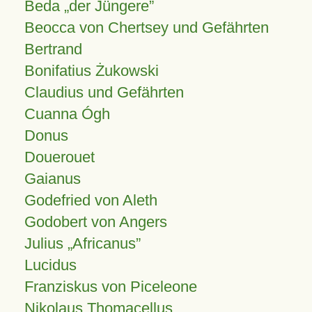
Beda „der Jüngere”
Beocca von Chertsey und Gefährten
Bertrand
Bonifatius Żukowski
Claudius und Gefährten
Cuanna Ógh
Donus
Douerouet
Gaianus
Godefried von Aleth
Godobert von Angers
Julius
Africanus
Lucidus
Franziskus von Piceleone
Nikolaus Thomacellus