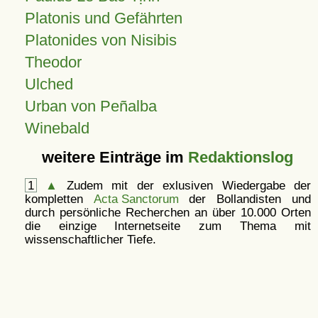
Platonis und Gefährten
Platonides von Nisibis
Theodor
Ulched
Urban von Peñalba
Winebald
weitere Einträge im
Redaktionslog
1
▲
Zudem mit der exlusiven Wiedergabe der
kompletten
Acta Sanctorum
der Bollandisten und
durch persönliche Recherchen an über 10.000 Orten
die einzige Internetseite zum Thema mit
wissenschaftlicher Tiefe.