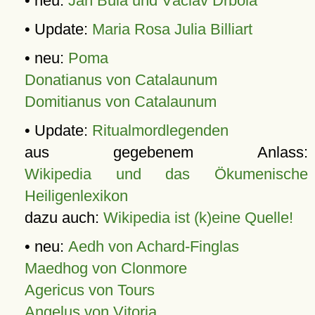
• neu:
Jan Bula und Václav Drbola
• Update:
Maria Rosa Julia Billiart
• neu:
Poma
Donatianus von Catalaunum
Domitianus von Catalaunum
• Update:
Ritualmordlegenden
aus gegebenem Anlass:
Wikipedia und das Ökumenische
Heiligenlexikon
dazu auch:
Wikipedia ist (k)eine Quelle!
• neu:
Aedh von Achard-Finglas
Maedhog von Clonmore
Agericus von Tours
Angelus von Vitoria