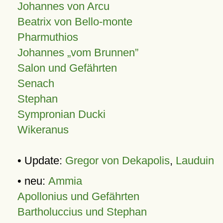
Johannes von Arcu
Beatrix von Bello-monte
Pharmuthios
Johannes
vom Brunnen
Salon und Gefährten
Senach
Stephan
Sympronian Ducki
Wikeranus
• Update:
Gregor von Dekapolis
,
Lauduin
• neu:
Ammia
Apollonius und Gefährten
Bartholuccius und Stephan