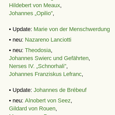
Hildebert von Meaux
,
Johannes „Opilio”
,
• Update:
Marie von der Menschwerdung
• neu:
Nazareno Lanciotti
• neu:
Theodosia
,
Johannes Swierc und Gefährten
,
Nerses IV. „Schnorhali”
,
Johannes Franziskus Lefranc
,
• Update:
Johannes de Brébeuf
• neu:
Alnobert von Seez
,
Gildard von Rouen
,