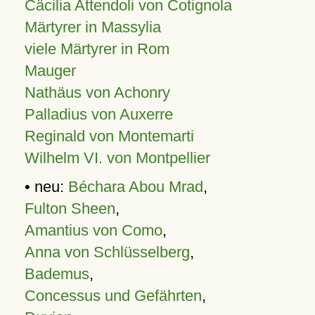
Cäcilia Attendoli von Cotignola
Märtyrer in Massylia
viele Märtyrer in Rom
Mauger
Nathäus von Achonry
Palladius von Auxerre
Reginald von Montemarti
Wilhelm VI. von Montpellier
• neu:
Béchara Abou Mrad
,
Fulton Sheen
,
Amantius von Como
,
Anna von Schlüsselberg
,
Bademus
,
Concessus und Gefährten
,