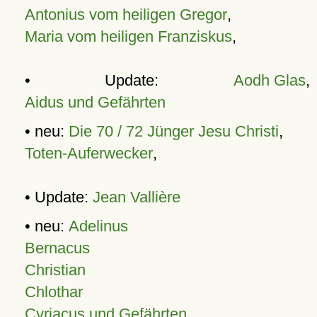
Antonius vom heiligen Gregor
,
Maria vom heiligen Franziskus
,
• Update:
Aodh Glas
,
Aidus und Gefährten
• neu:
Die 70 / 72 Jünger Jesu Christi
,
Toten-Auferwecker
,
• Update:
Jean Vallière
• neu:
Adelinus
Bernacus
Christian
Chlothar
Cyriacus und Gefährten