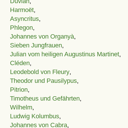
Duvian
,
Harmoët
,
Asyncritus
,
Phlegon
,
Johannes von Organyà
,
Sieben Jungfrauen
,
Julian vom heiligen Augustinus Martinet
,
Cléden
,
Leodebold von Fleury
,
Theodor und Pausilypus
,
Pitrion
,
Timotheus und Gefährten
,
Wilhelm
,
Ludwig Kolumbus
,
Johannes von Cabra
,