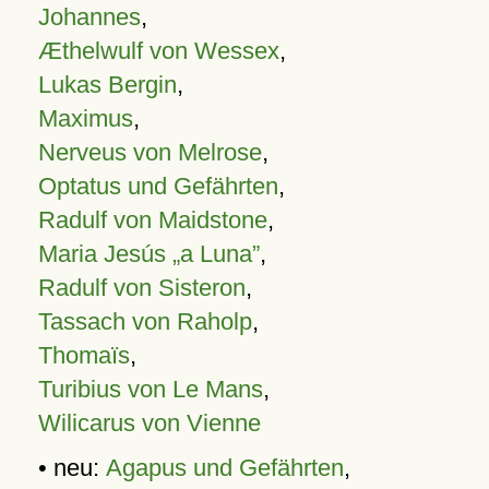
Johannes
,
Æthelwulf von Wessex
,
Lukas Bergin
,
Maximus
,
Nerveus von Melrose
,
Optatus und Gefährten
,
Radulf von Maidstone
,
Maria Jesús „a Luna”
,
Radulf von Sisteron
,
Tassach von Raholp
,
Thomaïs
,
Turibius von Le Mans
,
Wilicarus von Vienne
• neu:
Agapus und Gefährten
,