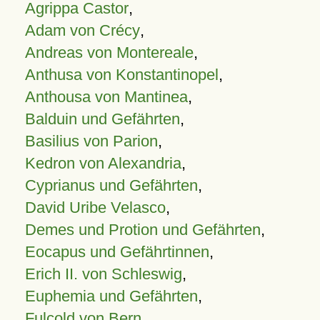
Agrippa Castor
,
Adam von Crécy
,
Andreas von Montereale
,
Anthusa von Konstantinopel
,
Anthousa von Mantinea
,
Balduin und Gefährten
,
Basilius von Parion
,
Kedron von Alexandria
,
Cyprianus und Gefährten
,
David Uribe Velasco
,
Demes und Protion und Gefährten
,
Eocapus und Gefährtinnen
,
Erich II. von Schleswig
,
Euphemia und Gefährten
,
Fulcold von Bern
,