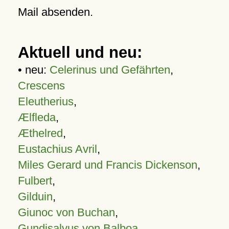
Mail absenden.
Aktuell und neu:
• neu:
Celerinus und Gefährten
,
Crescens
Eleutherius
,
Ælfleda
,
Æthelred
,
Eustachius Avril
,
Miles Gerard und Francis Dickenson
,
Fulbert
,
Gilduin
,
Giunoc von Buchan
,
Gundisalvus von Balboa
,