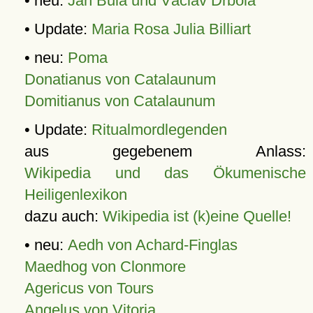
• neu:
Jan Bula und Václav Drbola
• Update:
Maria Rosa Julia Billiart
• neu:
Poma
Donatianus von Catalaunum
Domitianus von Catalaunum
• Update:
Ritualmordlegenden
aus gegebenem Anlass:
Wikipedia und das Ökumenische
Heiligenlexikon
dazu auch:
Wikipedia ist (k)eine Quelle!
• neu:
Aedh von Achard-Finglas
Maedhog von Clonmore
Agericus von Tours
Angelus von Vitoria