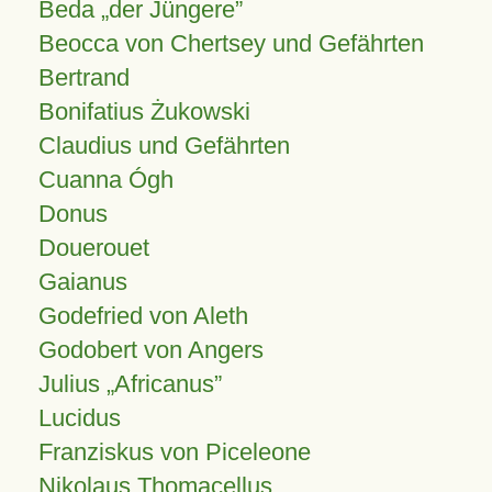
Beda „der Jüngere”
Beocca von Chertsey und Gefährten
Bertrand
Bonifatius Żukowski
Claudius und Gefährten
Cuanna Ógh
Donus
Douerouet
Gaianus
Godefried von Aleth
Godobert von Angers
Julius
Africanus
Lucidus
Franziskus von Piceleone
Nikolaus Thomacellus