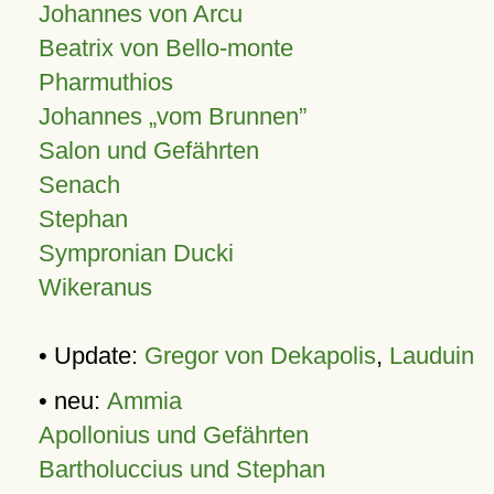
Johannes von Arcu
Beatrix von Bello-monte
Pharmuthios
Johannes
vom Brunnen
Salon und Gefährten
Senach
Stephan
Sympronian Ducki
Wikeranus
• Update:
Gregor von Dekapolis
,
Lauduin
• neu:
Ammia
Apollonius und Gefährten
Bartholuccius und Stephan