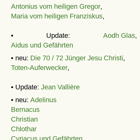
Antonius vom heiligen Gregor
,
Maria vom heiligen Franziskus
,
• Update:
Aodh Glas
,
Aidus und Gefährten
• neu:
Die 70 / 72 Jünger Jesu Christi
,
Toten-Auferwecker
,
• Update:
Jean Vallière
• neu:
Adelinus
Bernacus
Christian
Chlothar
Cyriacus und Gefährten