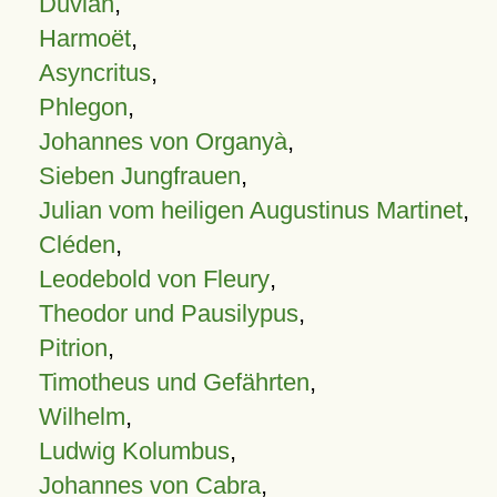
Duvian
,
Harmoët
,
Asyncritus
,
Phlegon
,
Johannes von Organyà
,
Sieben Jungfrauen
,
Julian vom heiligen Augustinus Martinet
,
Cléden
,
Leodebold von Fleury
,
Theodor und Pausilypus
,
Pitrion
,
Timotheus und Gefährten
,
Wilhelm
,
Ludwig Kolumbus
,
Johannes von Cabra
,