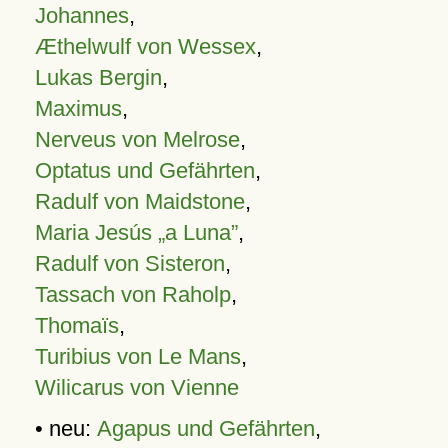
Johannes
,
Æthelwulf von Wessex
,
Lukas Bergin
,
Maximus
,
Nerveus von Melrose
,
Optatus und Gefährten
,
Radulf von Maidstone
,
Maria Jesús „a Luna”
,
Radulf von Sisteron
,
Tassach von Raholp
,
Thomaïs
,
Turibius von Le Mans
,
Wilicarus von Vienne
• neu:
Agapus und Gefährten
,