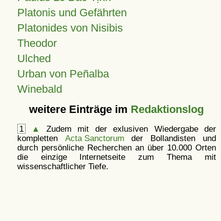
Platonis und Gefährten
Platonides von Nisibis
Theodor
Ulched
Urban von Peñalba
Winebald
weitere Einträge im
Redaktionslog
1
▲
Zudem mit der exlusiven Wiedergabe der
kompletten
Acta Sanctorum
der Bollandisten und
durch persönliche Recherchen an über 10.000 Orten
die einzige Internetseite zum Thema mit
wissenschaftlicher Tiefe.