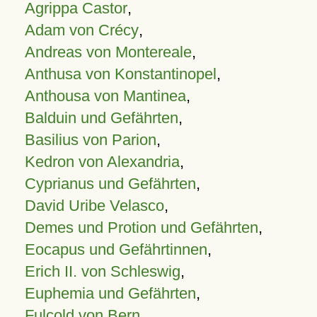
Agrippa Castor
,
Adam von Crécy
,
Andreas von Montereale
,
Anthusa von Konstantinopel
,
Anthousa von Mantinea
,
Balduin und Gefährten
,
Basilius von Parion
,
Kedron von Alexandria
,
Cyprianus und Gefährten
,
David Uribe Velasco
,
Demes und Protion und Gefährten
,
Eocapus und Gefährtinnen
,
Erich II. von Schleswig
,
Euphemia und Gefährten
,
Fulcold von Bern
,