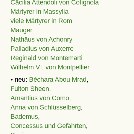
Cäcilia Attendoli von Cotignola
Märtyrer in Massylia
viele Märtyrer in Rom
Mauger
Nathäus von Achonry
Palladius von Auxerre
Reginald von Montemarti
Wilhelm VI. von Montpellier
• neu:
Béchara Abou Mrad
,
Fulton Sheen
,
Amantius von Como
,
Anna von Schlüsselberg
,
Bademus
,
Concessus und Gefährten
,