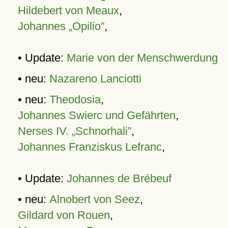
Hildebert von Meaux
,
Johannes „Opilio”
,
• Update:
Marie von der Menschwerdung
• neu:
Nazareno Lanciotti
• neu:
Theodosia
,
Johannes Swierc und Gefährten
,
Nerses IV. „Schnorhali”
,
Johannes Franziskus Lefranc
,
• Update:
Johannes de Brébeuf
• neu:
Alnobert von Seez
,
Gildard von Rouen
,