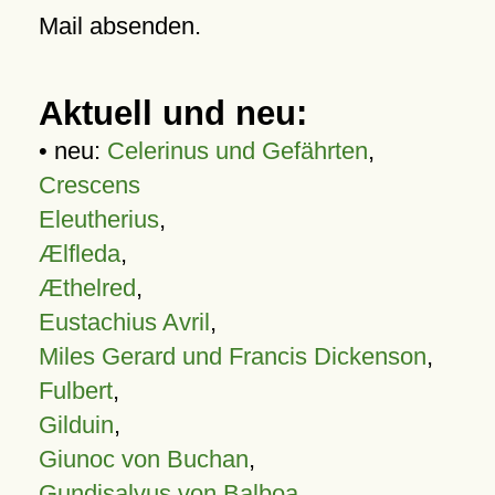
Mail absenden.
Aktuell und neu:
• neu:
Celerinus und Gefährten
,
Crescens
Eleutherius
,
Ælfleda
,
Æthelred
,
Eustachius Avril
,
Miles Gerard und Francis Dickenson
,
Fulbert
,
Gilduin
,
Giunoc von Buchan
,
Gundisalvus von Balboa
,