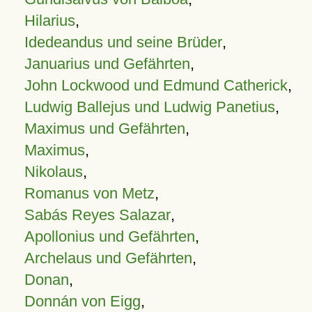
Hilarius
,
Idedeandus und seine Brüder
,
Januarius und Gefährten
,
John Lockwood und Edmund Catherick
,
Ludwig Ballejus und Ludwig Panetius
,
Maximus und Gefährten
,
Maximus
,
Nikolaus
,
Romanus von Metz
,
Sabás Reyes Salazar
,
Apollonius und Gefährten
,
Archelaus und Gefährten
,
Donan
,
Donnán von Eigg
,